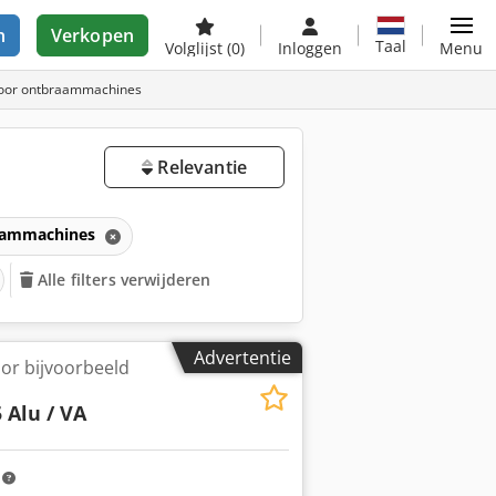
n
Verkopen
Taal
Volglijst
(0)
Inloggen
Menu
voor ontbraammachines
Relevantie
aammachines
Alle filters verwijderen
Advertentie
oor bijvoorbeeld
 Alu / VA
m