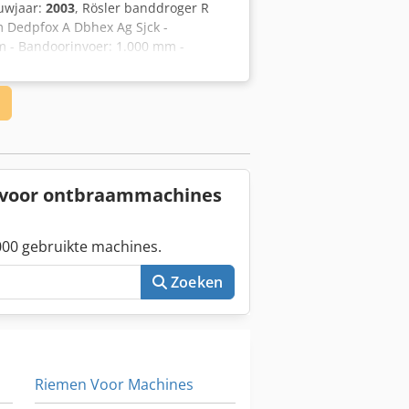
uwjaar:
2003
, Rösler banddroger R
m Dedpfox A Dbhex Ag Sjck -
 - Bandoorinvoer: 1.000 mm -
mogen: max. 2x 25 kW -
 RAL 5010, gentiaanblauw, structuur -
dsnelheid regelbaar 0,4 – 2,5 m/min
n voor ontbraammachines
00 gebruikte machines.
Zoeken
Riemen Voor Machines