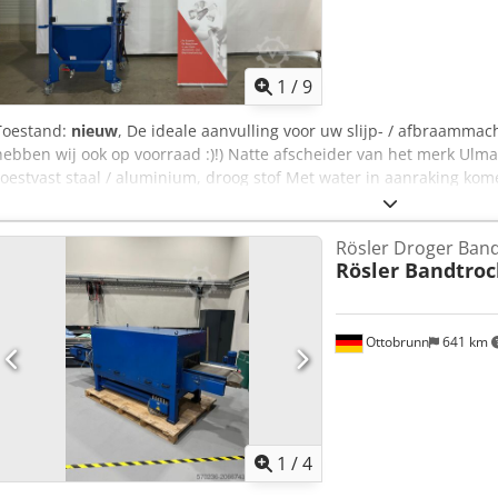
1
/
9
Toestand:
nieuw
, De ideale aanvulling voor uw slijp- / afbraamma
hebben wij ook op voorraad :)!) Natte afscheider van het merk Ulmat
roestvast staal / aluminium, droog stof Met water in aanraking kome
Bediening via display. Motor: 7,5 kW, 400 V, 50 Hz, IE3 Max. luchtv
ca. 4.000 Pa Aanzuigstuk: Ø 355 mm Afvoer: aftapkraan Vulling: aut
Rösler Droger Ban
Hepa nafilter (voor RVS-bewerking) Atex-uitvoering (bijv. voor alum
Rösler Bandtroc
Djdpfxsx Diiao Ag Seck Afstand afzuiging - machine maximaal 10 m 
door de klant te worden verzorgd.
Ottobrunn
641 km
1
/
4