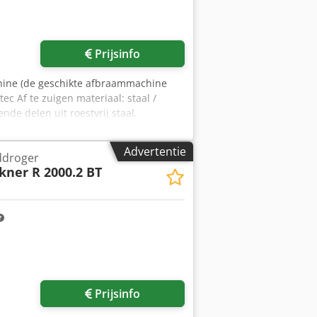
Prijsinfo
chine (de geschikte afbraammachine
ec Af te zuigen materiaal: staal /
nde delen uit roestvrij staal.
olume: ca. 11.000 m³/u Max. onderdruk:
omatisch via magneetventiel Inclusief:
Advertentie
ddroger
iniumverwerking) Excl. leidingen
kner R 2000.2 BT
Aansluiting op het eigen net dient
Prijsinfo