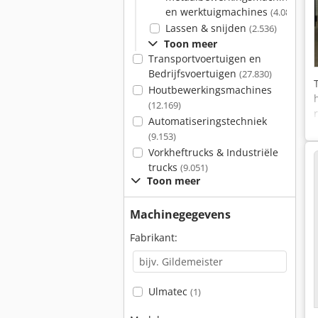
en werktuigmachines
(4.087)
Lassen & snijden
(2.536)
Toon meer
Transportvoertuigen en
Bedrijfsvoertuigen
(27.830)
Houtbewerkingsmachines
(12.169)
Automatiseringstechniek
(9.153)
Vorkheftrucks & Industriële
trucks
(9.051)
Toon meer
Machinegegevens
Fabrikant:
Ulmatec
(1)