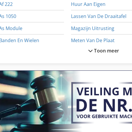
Af 222
Huur Aan Eigen
As 1050
Lassen Van De Draaitafel
As Module
Magazijn Uitrusting
Banden En Wielen
Meten Van De Plaat
Toon meer
Banden Met Velgen
Ng 200
Bekken Van Een Deel Van
Reinigings
Draaibank Accessoires
Reserve Mes
Gereedschap En Cutter Grinder
Reserve Onderdelen