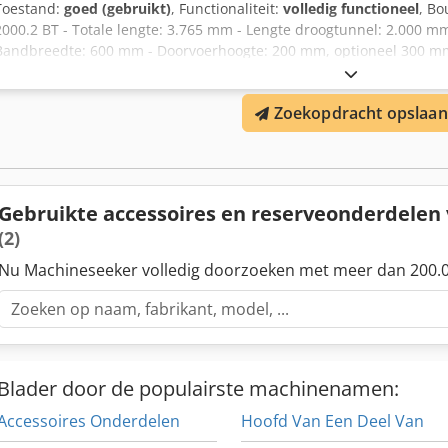
Toestand:
goed (gebruikt)
, Functionaliteit:
volledig functioneel
, Bo
2000.2 BT - Totale lengte: 3.765 mm - Lengte droogtunnel: 2.000 m
Bandbreedte: 600 mm - Doorvoerhoogte: 200 mm, optioneel 300 mm
Banduitvoer: 500 mm - Totale breedte: 1.000 mm - Verwarmingsver
Bedrijfsspanning standaard: 400/230 V, 50 Hz, 3 Ph N/PE - Lakering
Zoekopdracht opslaan
Transportband uitgevoerd als roestvast stalen draadgaasband, ban
Gebruikte accessoires en reserveonderdele
(2)
Nu Machineseeker volledig doorzoeken met meer dan 200.0
Blader door de populairste machinenamen:
Accessoires Onderdelen
Hoofd Van Een Deel Van