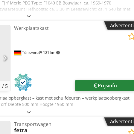
a Tjrf Merk: PEG Type: F1040 EB Bouwjaar: ca. 1969-1970
zwaartepunt Hefhoogte: ca. 3,30 m Leeggewicht: ca. 1.540 kg met
Advertenti
Werkplaatskast
Tönisvorst
121 km
Prijsinfo
1
/
5
riaalopbergkast – kast met schuifdeuren – werkplaatsopbergkast
Torf Diepte 500 mm Hoogte 1950 mm
Advertenti
Transportwagen
fetra