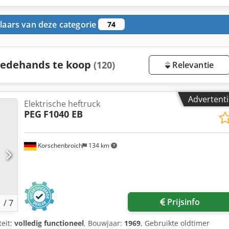
aars van deze categorie
74
eedehands te koop
(120)
Relevantie
Advertenti
Elektrische heftruck
PEG
F1040 EB
Korschenbroich
134 km
Prijsinfo
1
/
7
teit:
volledig functioneel
, Bouwjaar:
1969
, Gebruikte oldtimer