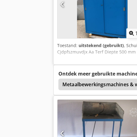
Toestand:
uitstekend (gebruikt)
, Schu
Cjdpfszmuvdjx Aa Terf Diepte 500 mm 
Ontdek meer gebruikte machin
Hoogwerker
Metaalbewerkingsmachines & 