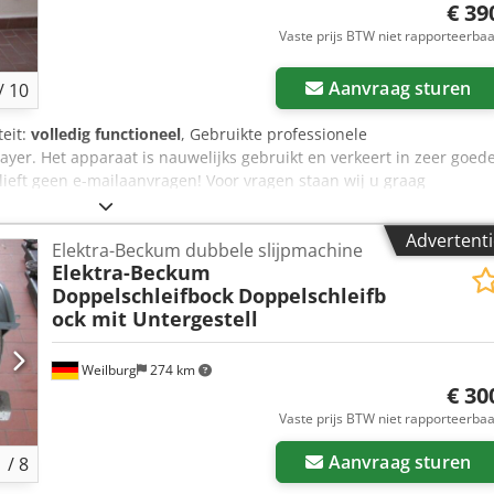
€ 39
Vaste prijs BTW niet rapporteerba
Aanvraag sturen
/
10
teit:
volledig functioneel
, Gebruikte professionele
. Het apparaat is nauwelijks gebruikt en verkeert in zeer goede
blieft geen e-mailaanvragen! Voor vragen staan wij u graag
a Terf Bezichtiging en afhaling zijn alleen mogelijk na telefonisch
erkoop en fouten voorbehouden.
Advertenti
Elektra-Beckum dubbele slijpmachine
Elektra-Beckum
Doppelschleifbock
Doppelschleifb
ock mit Untergestell
Weilburg
274 km
€ 30
Vaste prijs BTW niet rapporteerba
Aanvraag sturen
1
/
8