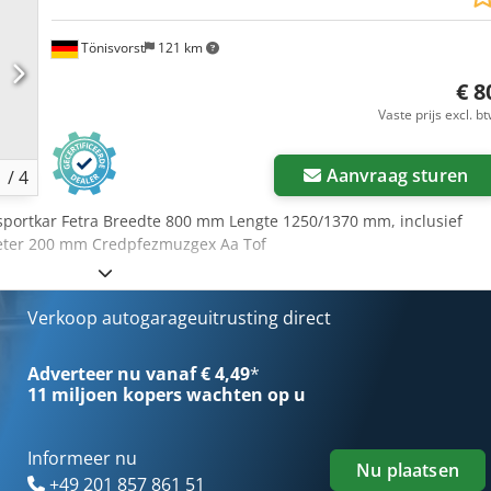
Tönisvorst
121 km
€ 8
Vaste prijs excl. b
Aanvraag sturen
1
/
4
sportkar Fetra Breedte 800 mm Lengte 1250/1370 mm, inclusief
ter 200 mm Credpfezmuzgex Aa Tof
Verkoop autogarageuitrusting direct
Adverteer nu vanaf € 4,49
*
11 miljoen kopers
wachten op u
Informeer nu
Nu plaatsen
+49 201 857 861 51