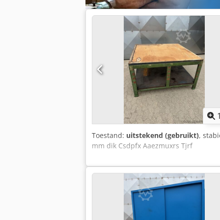
Toestand:
uitstekend (gebruikt)
, stab
mm dik Csdpfx Aaezmuxrs Tjrf