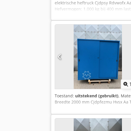
elektrische heftruck Cjdpsy Rdvwofx A
Hefvermogen: 1.000 kg bij 400 mm last
lader
Toestand:
uitstekend (gebruikt)
, Mate
Breedte 2000 mm Cjdpfezmu Hvsx Aa 