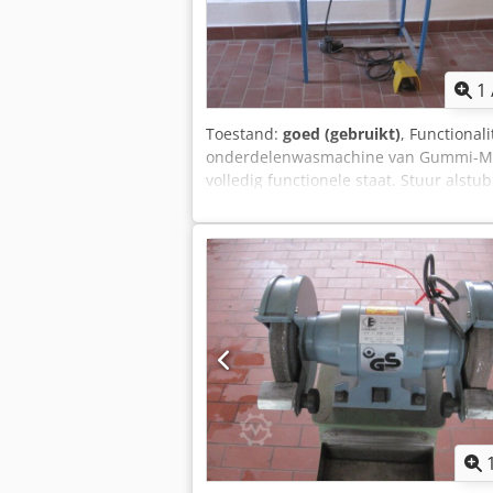
1
Toestand:
goed (gebruikt)
, Functionali
onderdelenwasmachine van Gummi-Mayer
volledig functionele staat. Stuur alstu
telefonisch te woord. Csdozq R Drepfx A
afspraak! Wijzigingen, tussentijdse v