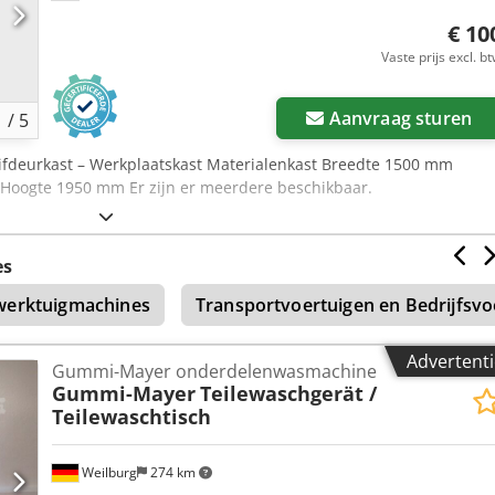
€ 10
Vaste prijs excl. b
Aanvraag sturen
1
/
5
ifdeurkast – Werkplaatskast Materialenkast Breedte 1500 mm
Hoogte 1950 mm Er zijn er meerdere beschikbaar.
es
werktuigmachines
Transportvoertuigen en Bedrijfsvo
Advertenti
Gummi-Mayer onderdelenwasmachine
Gummi-Mayer
Teilewaschgerät /
Teilewaschtisch
Weilburg
274 km