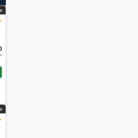
e
0
tw
 meer foto's aan
e