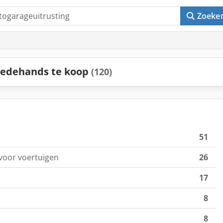
Zoeke
eedehands te koop
(120)
51
 voor voertuigen
26
17
8
8