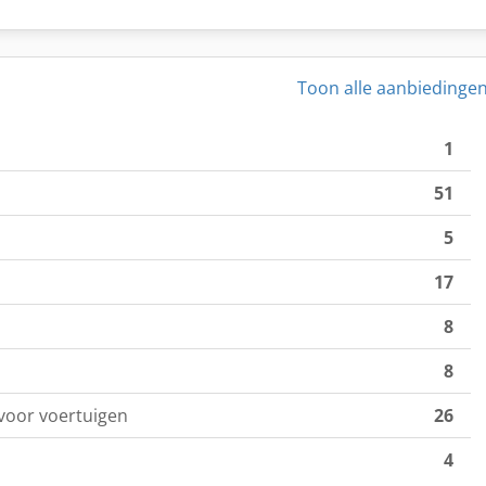
Toon alle aanbiedinge
1
51
5
17
8
8
 voor voertuigen
26
4