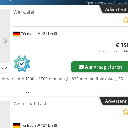
*per advertentie / maand
Advertenti
Werktafel
Tönisvorst
121 km
€ 15
Vaste prijs excl. b
Vraag
Aanvraag sturen
1
/
2
iele werktafel 1500 x 1500 mm hoogte 835 mm multiplexplaat, 35
Advertenti
Werkplaatskast
Tönisvorst
121 km