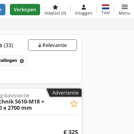
n
Verkopen
Taal
Volglijst
(0)
Inloggen
Menu
op
(33)
Relevantie
stellingen
Advertentie
ng-basissectie
chnik
S610-M18 +
0 x 2700 mm
€ 325