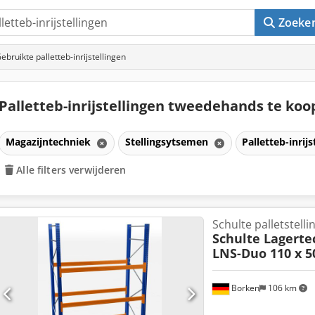
Zoeke
ebruikte palletteb-inrijstellingen
Palletteb-inrijstellingen tweedehands te ko
Magazijntechniek
Stellingsytsemen
Palletteb-inrij
Alle filters verwijderen
Schulte palletstelli
Schulte Lagerte
LNS-Duo 110 x 5
Borken
106 km