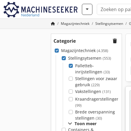
Nederland
Magazijntechniek
Stellingsytsemen
G
Categorie
Magazijntechniek
(4.358)
Stellingsytsemen
(553)
Palletteb-
inrijstellingen
(33)
Stellingen voor zwaar
gebruik
(229)
Vakstellingen
(131)
Kraandragerstellingen
(99)
Brede overspanning
stellingen
(30)
Toon meer
Containers &