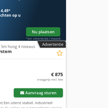
 4,49
*
chten op u
Nu plaatsen
*per advertentie / maand
Advertentie
m 5m hoog 4 niveaus
ystem
€ 875
vraagprijs excl. btw
Aanvraag sturen
m) Een uiterst stabiel, industrieel
voor de veilige en normconforme opslag