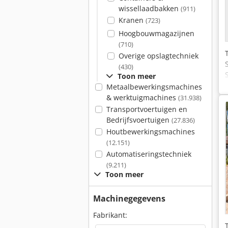
wissellaadbakken
(911)
Kranen
(723)
Hoogbouwmagazijnen
(710)
Overige opslagtechniek
(430)
Toon meer
Metaalbewerkingsmachines
& werktuigmachines
(31.938)
Transportvoertuigen en
Bedrijfsvoertuigen
(27.836)
Houtbewerkingsmachines
(12.151)
Automatiseringstechniek
(9.211)
Toon meer
Machinegegevens
Fabrikant: