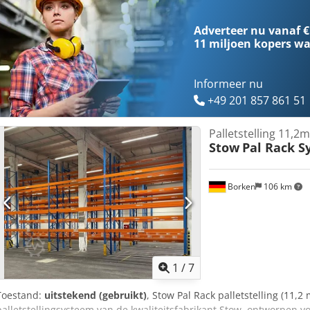
Adverteer nu vanaf €
11 miljoen kopers
wa
Informeer nu
+49 201 857 861 51
Palletstelling 11,2
Stow
Pal Rack S
Borken
106 km
1
/
7
Toestand:
uitstekend (gebruikt)
, Stow Pal Rack palletstelling (11,2 
palletstellingsysteem van de kwaliteitsfabrikant Stow, ontworpen 