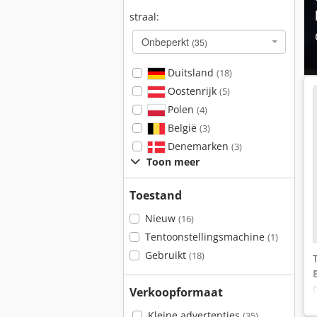
straal:
Onbeperkt
(35)
Duitsland
(18)
Oostenrijk
(5)
Polen
(4)
België
(3)
Denemarken
(3)
Toon meer
Toestand
Nieuw
(16)
Tentoonstellingsmachine
(1)
Gebruikt
(18)
Verkoopformaat
Kleine advertenties
(35)