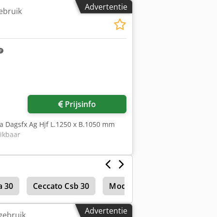
 Ag Hsf 7 x dubbele rijen à 4 velden 4 m
Advertentie
ebruik
anders 4 m hoog (RM4011) 280
 lang, 0,09 m hoog (TR27094) 14
roefd, niet voorgemonteerd Vracht /
bouwplaats / montageplaats - Lossen
everingen in geheel Duitsland,
Prijsinfo
ma Dagsfx Ag Hjf L.1250 x B.1050 mm
ikbaar
a 30
Ceccato Csb 30
Modig Ubm 30
Advertentie
gebruik