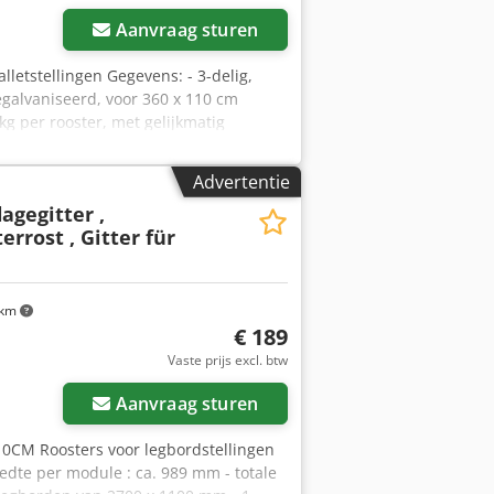
Aanvraag sturen
letstellingen Gegevens: - 3-delig,
gegalvaniseerd, voor 360 x 110 cm
kg per rooster, met gelijkmatig
Prijs: 99,00 € netto + wettelijk
anbeveling: Laat ons weten wat je
Advertentie
, van planning en bestelling tot
agegitter ,
terrost , Gitter für
 km
€ 189
Vaste prijs excl. btw
Aanvraag sturen
M Roosters voor legbordstellingen
edte per module : ca. 989 mm - totale