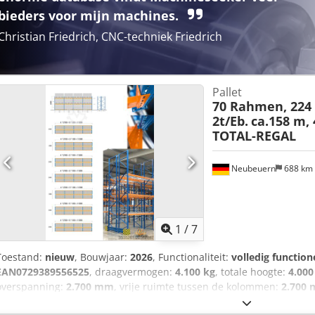
bieders voor mijn machines.
Christian Friedrich, CNC-techniek Friedrich
Pallet
70 Rahmen, 224 
2t/Eb.
ca.158 m, 
TOTAL-REGAL
Neubeuern
688 km
1
/
7
Toestand:
nieuw
, Bouwjaar:
2026
, Functionaliteit:
volledig function
EAN0729389556525
, draagvermogen:
4.100 kg
, totale hoogte:
4.00
overspanning:
2.700 mm
, vrije ruimte tussen de kolommen:
2.700
draagvermogen per opslagsectie:
2.050 kg
, belasting per spantpaar