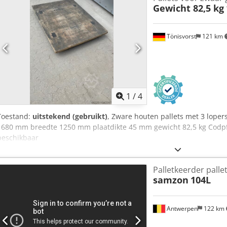
Gewicht 82,5 kg
Tönisvorst
121 km
1
/
4
Toestand:
uitstekend (gebruikt)
, Zware houten pallets met 3 lopers
1680 mm breedte 1250 mm plaatdikte 45 mm gewicht 82,5 kg Codpf
beschikbaar
Palletkeerder palle
samzon
104L
Antwerpen
122 km