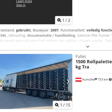
1
/
2
Toestand:
gebruikt
, Bouwjaar:
2007
, Functionaliteit:
volledig functi
104L
, Uitrusting:
documentatie / handleiding
, Samzon Pile Turner 
die wordt gebruikt voor het roteren van pallets, stapels papier. Dez
maximaal 1200mm x 800mm. De pallet wordt in de machine geplaat
transpallet. De machine kan het product 180 graden manueel draa
Pallet
pallet geklemd en stoppen via een instelbare druksensor. Deze pall
1500 Rollpalette
drukkerijen. De stapelkeerder is eenvoudig te bedienen via drukk
kg Tra
Maximale opening 1800mm / minimum 320mm Crsdpfsy Ufiasx Ag H
Handmatige bediening
Aumühle
753 km
1
/
15