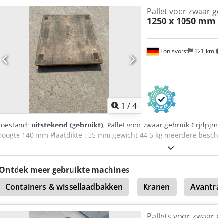
schaphoogte:
4.000 mm
, Palletstelling-installatie: Credpfezr Dtiex
Pallet voor zwaar g
hoog, elk met 2 liggerniveaus (vrije breedte 2700) Omvang: 70 sta
1250 x 1050 mm
vloerankers 70 afstandhouders voor dubbele rijen 224 liggers 2,7 m
draagvermogenborden Levering franco bouwplaats Staanders gesch
Levering: - max. 20 werkdagen na ontvangst van betaling - franco 
Tönisvorst
121 km
vanaf de vrachtwagen gebeurt door de koper met eigen heftruck - L
behalve eilanden! Leveringen naar EU-landen in overleg.
1
/
4
Toestand:
uitstekend (gebruikt)
, Pallet voor zwaar gebruik Crjdpj
Hoogte 140 mm Plaatdikte : 35 mm gewicht 44,5 kg meerdere besch
Ontdek meer gebruikte machines
Containers & wissellaadbakken
Kranen
Avantr
Pallets voor zwaar 