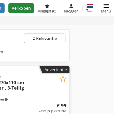
n
Verkopen
Taal
Volglijst
(0)
Inloggen
Menu
Relevantie
en
Advertentie
r
270x110 cm
r , 3-Teilig
 km
€ 99
Vaste prijs excl. btw