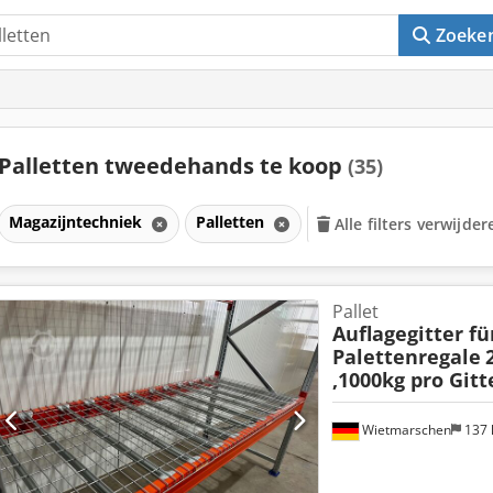
Zoeke
Palletten tweedehands te koop
(35)
Magazijntechniek
Palletten
Alle filters verwijder
Pallet
Auflagegitter fü
Palettenregale
,1000kg pro Gitte
Wietmarschen
137