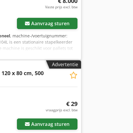
€ 8.000
Vaste prijs excl. btw
Aanvraag sturen
oneel
, machine-/voertuignummer:
104L is een stationaire stapelkeerder
e machine is geschikt voor pallets tot
st met behulp van een palletwagen of
ien. De platformen worden tegen de
Advertentie
et keerder wordt vooral gebruikt in
 120 x 80 cm, 500
noppen op het bedieningspaneel.
ef Maximaal gewicht: 1000kg
€ 29
vraagprijs excl. btw
Aanvraag sturen