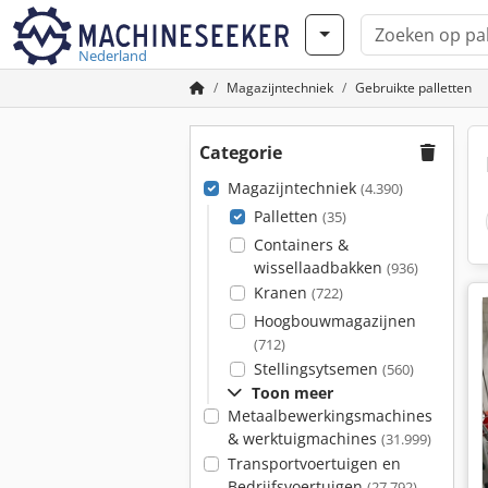
Nederland
Magazijntechniek
Gebruikte palletten
Categorie
Magazijntechniek
(4.390)
Palletten
(35)
Containers &
wissellaadbakken
(936)
Kranen
(722)
Hoogbouwmagazijnen
(712)
Stellingsytsemen
(560)
Toon meer
Metaalbewerkingsmachines
& werktuigmachines
(31.999)
Transportvoertuigen en
Bedrijfsvoertuigen
(27.792)