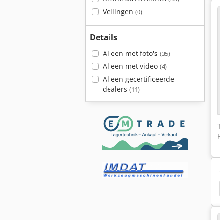
Veilingen
(0)
Details
Alleen met foto's
(35)
Alleen met video
(4)
Alleen gecertificeerde
dealers
(11)
nspuitpomp
Kgt 500
Coolius 2700
Br 30 4