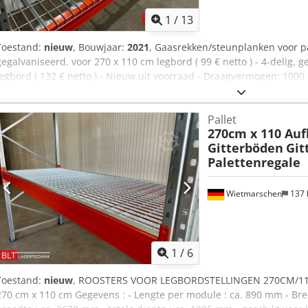
1
/
13
Toestand:
nieuw
, Bouwjaar:
2021
, Gaasrekken/steunplanken voor pal
gegalvaniseerd, voor 270 x 110 cm legbord ( 99 € netto ) - 4-delig, 
legbord ( 132 € netto ) - Nieuw uit voorraad - Draagvermogen: 1000 
verdeelde belasting -MEERDERE BESCHIKBAAR! Codjzrvt Uspfx Ag Horf 
geldende btw. Je ontvangt een factuur met btw-vermelding. Onze a
Pallet
nodig hebt... We helpen je graag bij het realiseren van je projecten
270cm x 110 Aufl
installatie. Op verzoek leveren we tegen een gunstige prijs.
Gitterböden
Git
Palettenregale
Wietmarschen
137
1
/
6
Toestand:
nieuw
, ROOSTERS VOOR LEGBORDSTELLINGEN 270CM/110C
270 cm x 110 cm Gegevens : - Lengte per module : ca. 890 mm - Bre