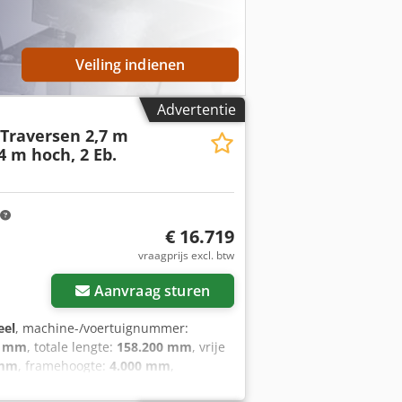
Veiling indienen
Advertentie
Traversen 2,7 m
4 m hoch, 2 Eb.
€ 16.719
vraagprijs excl. btw
Aanvraag sturen
eel
, machine-/voertuignummer:
0 mm
, totale lengte:
158.200 mm
, vrije
 mm
, framehoogte:
4.000 mm
,
 (max.):
2.050 kg
, aantal schaprijen:
7
,