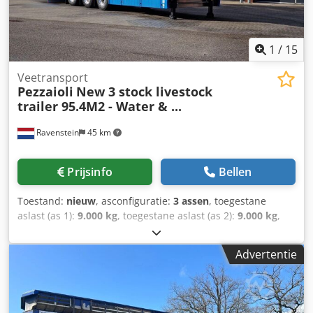
mm ----Voertuignummer: 12137----Fouten en tussentijdse
verkoop voorbehouden----Reclame en diverse opschriften
zijn digitaal verwijderd.
1
/
15
Veetransport
Pezzaioli
New 3 stock livestock
trailer 95.4M2 - Water & ...
Ravenstein
45 km
Prijsinfo
Bellen
Toestand:
nieuw
, asconfiguratie:
3 assen
, toegestane
aslast (as 1):
9.000 kg
, toegestane aslast (as 2):
9.000 kg
,
toegestane aslast (as 3):
9.000 kg
, eerste registratie:
01/2026
, totale lengte:
14.040 mm
, totale breedte:
2.550
Advertentie
mm
, totale hoogte:
4.000 mm
, ophanging:
lucht
, wielbasis:
9.190 mm
, kleur:
zilver
, Bouwjaar:
2026
, Uitrusting:
ABS
, =
Verdere opties en accessoires = - Luchtvering =
Opmerkingen = Binnenkort beschikbaar; Pezzaioli Nieuwe