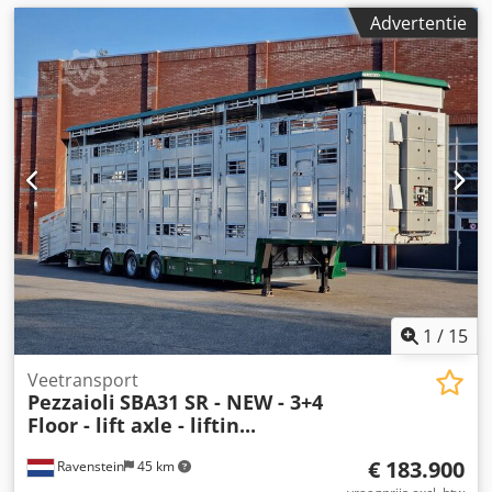
Advertentie
1
/
15
Veetransport
Pezzaioli
SBA31 SR - NEW - 3+4
Floor - lift axle - liftin...
€ 183.900
Ravenstein
45 km