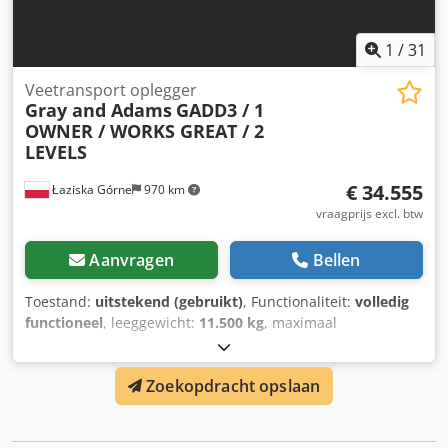
1
/
31
Veetransport oplegger
Gray and Adams
GADD3 / 1
OWNER / WORKS GREAT / 2
LEVELS
€ 34.555
Łaziska Górne
970 km
vraagprijs excl. btw
Aanvragen
Bellen
Toestand:
uitstekend (gebruikt)
, Functionaliteit:
volledig
functioneel
, leeggewicht:
11.500 kg
, maximaal
laadgewicht:
25.410 kg
, totaalgewicht:
36.910 kg
,
asconfiguratie:
3 assen
, eerste registratie:
01/2008
,
Zoekopdracht opslaan
ophanging:
lucht
, bandenmaten:
385/65R22.5
, kleur:
zilver
, Bouwjaar:
2007
, Uitrusting:
ABS, laadklep
, Te koop
bieden wij een professionele veetrailer van het merk Gray