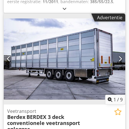
eerste registratie:
11/2011
, bandenmaten:
385/55/22.5
,
Bouwjaar:
2011
, Heffdak Gescheiden vloer / twee-
cilindersysteem Zelfstandig functioneren
Advertentie
Afstandsbediening = Verdere informatie = Bandenmaat:
385/55/22.5 Achteras 1: Gestuurd; Profiel links: 65%; Profiel
rechts: 65% Achteras 2: Profiel links: 65%; Profiel rechts:
65% Leeggewicht: 10.800 kg Technische staat: zeer goed
Optische staat: zeer goed Codjyxw A Topfx Ac Ijha
1
/
9
Veetransport
Berdex
BERDEX 3 deck
conventionele veetransport