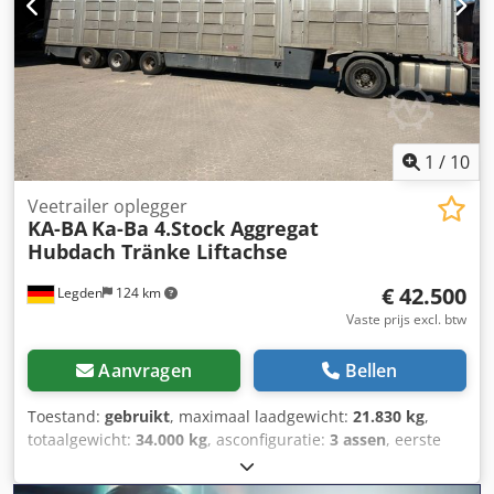
goed Neem contact op met VAEX The Truck Traders voor
meer informatie.
1
/
10
Veetrailer oplegger
KA-BA
Ka-Ba 4.Stock Aggregat
Hubdach Tränke Liftachse
€ 42.500
Legden
124 km
Vaste prijs excl. btw
Aanvragen
Bellen
Toestand:
gebruikt
, maximaal laadgewicht:
21.830 kg
,
totaalgewicht:
34.000 kg
, asconfiguratie:
3 assen
, eerste
registratie:
01/2009
, volgende keuring (TÜV):
08/2025
,
laadruimte lengte:
9.030 mm
, laadruimtebreedte:
2.450