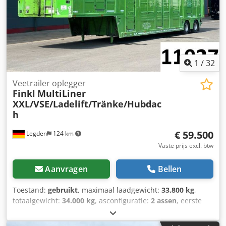
1
/
32
Veetrailer oplegger
Finkl
MultiLiner
XXL/VSE/Ladelift/Tränke/Hubdac
h
€ 59.500
Legden
124 km
Vaste prijs excl. btw
Aanvragen
Bellen
Toestand:
gebruikt
, maximaal laadgewicht:
33.800 kg
,
totaalgewicht:
34.000 kg
, asconfiguratie:
2 assen
, eerste
registratie:
10/2012
, volgende keuring (TÜV):
09/2026
,
laadruimte inhoud:
95 m³
, totale breedte:
2.550 mm
, totale