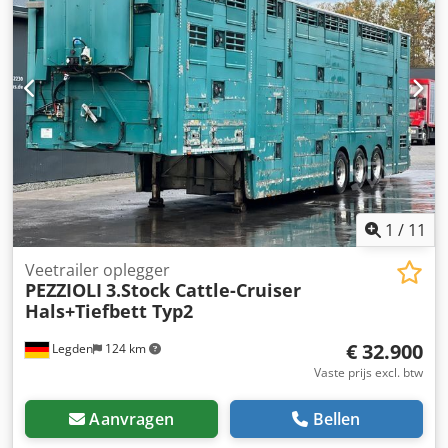
volgende diensten aanbieden:----Inruil van uw oude
voertuig APK/periodieke keuring Volledige
exportafhandeling Bemiddeling bij financieringen
Aanvraag van exportkenteken Transport van voertuigen
Registratie van voertuigen Bergings- en voertuigtransport -
---?UW VTS TEAM
1
/
11
Veetrailer oplegger
PEZZIOLI
3.Stock Cattle-Cruiser
Hals+Tiefbett Typ2
€ 32.900
Legden
124 km
Vaste prijs excl. btw
Aanvragen
Bellen