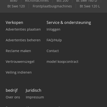
Bt40
Richtmachines
Bts 200
Bt Swe 160 D
Bt Swe 120
Frontplaatbuigmachines
Bt Swe 120 L
Verkopen
Service & ondersteuning
Advertenties plaatsen
Inloggen
Advertenties beheren
FAQ/Hulp
Reclame maken
Contact
Vertrouwenszegel
model koopcontract
Veiling indienen
bedrijf
Juridisch
Over ons
Impressum