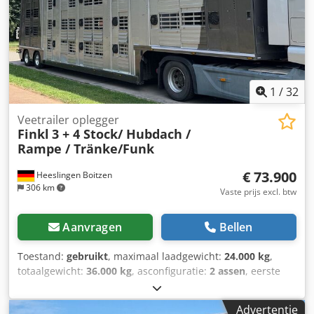
1
/
32
Veetrailer oplegger
Finkl
3 + 4 Stock/ Hubdach /
Rampe / Tränke/Funk
€ 73.900
Heeslingen Boitzen
306 km
Vaste prijs excl. btw
Aanvragen
Bellen
Toestand:
gebruikt
, maximaal laadgewicht:
24.000 kg
,
totaalgewicht:
36.000 kg
, asconfiguratie:
2 assen
, eerste
registratie:
05/2018
, totale breedte:
2.500 mm
, totale
hoogte:
4.000 mm
, Uitrusting:
ABS
, Finkl veetrailer met 3, 4
Advertentie