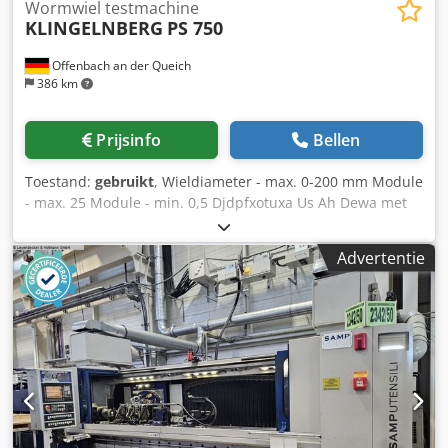
Wormwiel testmachine
KLINGELNBERG
PS 750
Offenbach an der Queich
386 km
Prijsinfo
Bellen
Toestand:
gebruikt
, Wieldiameter - max. 0-200 mm Module
- max. 25 Module - min. 0,5 Djdpfxotuxa Us Ah Dewa met
accessoires en ondertafel Bouwjaar ca. 1995
Advertentie