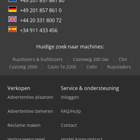
+49 201 857 861 80
+49 201 857 861 0
+44 20 331 800 72
+34 911 433 456
Huidige zoek naar machines:
Rupdozers & bulldozers
Castowig 200 Gw
Cbn
Castotig 2000
Casio Te 2200
Cello
Rupsladers
Verkopen
Service & ondersteuning
Advertenties plaatsen
Inloggen
Advertenties beheren
FAQ/Hulp
Reclame maken
Contact
Vertrouwenszegel
model koopcontract