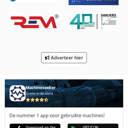
Schuren Van De Machine
Verscherping Van De Machine
Vlak Bed Slijpmachine
Werken Voertuig
Adverteer hier
Wiel Graafmachines
Wiel Machine
Wiel Vlees Zag
Machineseeker
Gratis in de store
De nummer 1 app voor gebruikte machines!