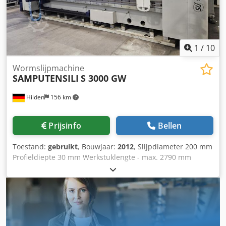
1
/
10
Wormslijpmachine
SAMPUTENSILI
S 3000 GW
Hilden
156 km
Prijsinfo
Bellen
Toestand:
gebruikt
, Bouwjaar:
2012
, Slijpdia­meter 200 mm
Profiel­diepte 30 mm Werkstuklengte - max. 2790 mm
Slijplengte 2310 mm Maximale spiraalstijging -/+ 50°
Dwjdpfeza Hqzsx Ah Dja Aantal max. gangen 1-999 Max.
werkstukgewicht 250 kg Z-as verplaatsing 3000 mm X-as
verplaatsing 185 mm Slijpschijfdia­meter max. 450-330 mm
Slijpschijfdikte (met verzinking) 20-70 mm Rolldiameter 120
mm Toerental slijpschijfspil 1500 - 6000 rpm Toerental