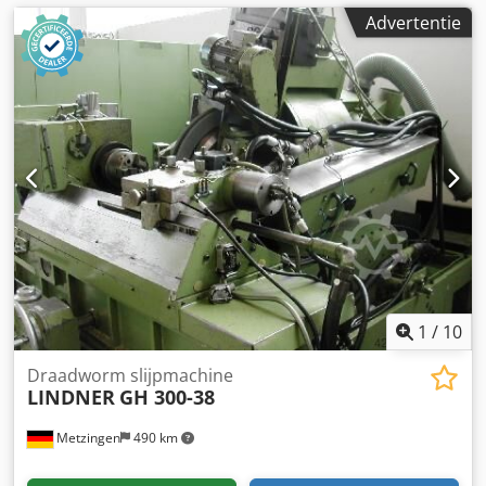
Advertentie
1
/
10
Draadworm slijpmachine
LINDNER
GH 300-38
Metzingen
490 km