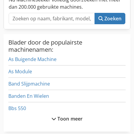
tussen de centra (1): 2.800 mm maximaal spiraalhoek: +/-
dan 200.000 gebruikte machines.
90° Aantal tanden van het werkstuk: 1 - 999 Maximaal.
werkstukgewicht: 250 kg Werkruimte: Hartafstand tussen
Zoeken
werkstuk en gereedschapsas: 355–170 mm Radiale slag:
185 mm Axiale slag: 3.000 mm Draaihoek: +/- 90°
Blader door de populairste
machinenamen:
As Buigende Machine
As Module
Band Slijpmachine
Banden En Wielen
Bbs 550
Toon meer
Cnc Freesmachine Met Gereedschapswisselaar
Cws 500