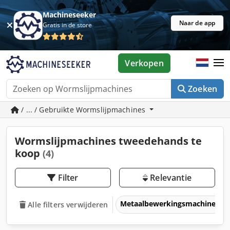
Machineseeker
Naar de app
Gratis in de store
Verkopen
Zoeken
/ ... / Gebruikte Wormslijpmachines
Wormslijpmachines tweedehands te
koop
(4)
Filter
Relevantie
Metaalbewerkingsmachines &
Alle filters verwijderen