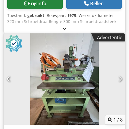
Prijsinfo
Bellen
Toestand:
gebruikt
, Bouwjaar:
1979
, Werkstukdiameter
320 mm Schroefdraadlengte 300 mm Schroefdraadsteek
mm Totaal benodigd vermogen 90 kW Djdpfxjt Hwnpo Ah
Dewa Machinegewicht ca. 12000 kg Benodigde ruimte ca.
Advertentie
m Draad-/wormslijpmachine voor stuurworm
1
/
8