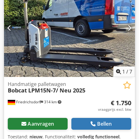
snelwissel Extra functie: Dcedpfx Aozrv Ulsguok Geen CE-
keuring of registratie Geen documentatie
1
/
7
Handmatige palletwagen
Bobcat
LPM15N-7/ Neu 2025
€ 1.750
Friedrichsdorf
314 km
vraagprijs excl. btw
Aanvragen
Bellen
Toestand:
nieuw
, Functionaliteit:
volledig functioneel
,