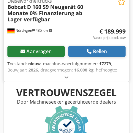
Dieselvorkheftrucks
Bobcat
D 160 S9 Neugerät 60
Monate 0% Finanzierung ab
Lager verfügbar
€ 189.999
Nürtingen
485 km
Vaste prijs excl. btw
Aanvragen
Bellen
Toestand:
nieuw
, machine-/voertuignummer:
17279
,
Bouwjaar:
2026
, draagvermogen:
16.000 kg
, hefhoogte:
4.000 mm
, vrije hefhoogte:
1.480 mm
, ladingzwaartepunt:
600 mm
, brandstoftype:
diesel
, masttype:
triplex
,
bouwhoogte:
3.030 mm
, vorklengte:
2.400 mm
,
VERTROUWENSZEGEL
voorbandmaat:
12.00-20 100%
, achterbandmaat:
12.00-20
100%
, totaalgewicht:
19.300 kg
, Uitrusting:
cabine
,
Door Machineseeker gecertificeerde dealers
5218640 Dcsdpfozp T Ausx Aguek Serienummer: FDC0H-
5107-00494