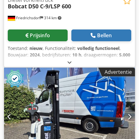
Bobcat
D50 C-9/LSP 600
Friedrichsdorf
314 km
Prijsinfo
Bellen
Toestand:
nieuw
, Functionaliteit:
volledig functioneel
,
Bouwjaar:
2024
, bedrijfsturen:
10 h
, draagvermogen:
5.000
kg
, hefhoogte:
5.025 mm
, vrije hefhoogte:
1.130 mm
,
brandstoftype:
diesel
, masttype:
triplex
, bouwhoogte:
Advertentie
2.470 mm
, vermogen:
55 kW (74,78 pk)
,
vorkenbordbreedte:
1.300 mm
, vorklengte:
1.200 mm
,
leeggewicht:
6.930 kg
, totale lengte:
3.300 mm
,
aandrijftype:
Diesel
, bouwbreedte:
1.455 mm
, Diesel
vorkheftruck Lastzwaartepunt: 600 Vorkbreedte: 150 mm
Vorkdikte: 60 mm ISO klasse: ISO klasse 4 = 5.000 - 10.000
kg Masttype: Triplex Transmissie: Koppelomvormer
Snelheidsklasse: 20 Staat: Nieuw apparaat Technische
staat: Nieuw Type voorbanden: Superelastisch Voorbanden
maat: 300x15-18 Voorbanden staat: 80 - 100% Type