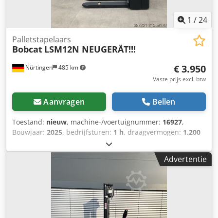
1
/
24
Palletstapelaars
Bobcat
LSM12N NEUGERÄT!!!
€ 3.950
Nürtingen
485 km
Vaste prijs excl. btw
Aanvragen
Bellen
Toestand:
nieuw
, machine-/voertuignummer:
16927
,
Bouwjaar:
2025
, bedrijfsturen:
1 h
, draagvermogen:
1.200
kg
, hefhoogte:
3.620 mm
, ladingzwaartepunt:
600 mm
,
brandstoftype:
elektrisch
, masttype:
Simplex
,
Advertentie
bouwhoogte:
2.280 mm
, batterijspanning:
24 V
, vorklengte:
1.150 mm
, totaalgewicht:
576 kg
, 5108763 Serienummer:
OBWNL-003130 Dedeyv S Rmjpfx Agujck Specificaties
batterij: 24V 60Ah