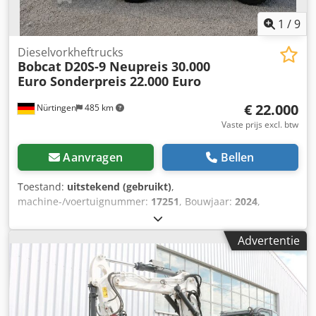
1
/
9
Dieselvorkheftrucks
Bobcat
D20S-9 Neupreis 30.000
Euro Sonderpreis 22.000 Euro
€ 22.000
Nürtingen
485 km
Vaste prijs excl. btw
Aanvragen
Bellen
Toestand:
uitstekend (gebruikt)
,
machine-/voertuignummer:
17251
, Bouwjaar:
2024
,
bedrijfsturen:
430 h
, draagvermogen:
2.000 kg
, hefhoogte:
4.730 mm
, vrije hefhoogte:
1.470 mm
, ladingzwaartepunt:
Advertentie
500 mm
, brandstoftype:
diesel
, masttype:
triplex
,
bouwhoogte:
2.190 mm
, vorklengte:
1.050 mm
,
voorbandmaat:
7.00-15 5.50
, achterbandmaat:
6.50-10
,
totaalgewicht:
4.053 kg
, 5215420 Serienummer: FDA2A-
5052-00236 Dcjdpfx Aszr Db Hsguok