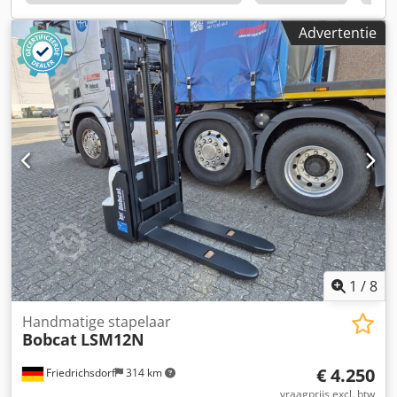
Polyurethaan Voorbanden Conditie: 80 - 100%
Achterbanden Type: Polyurethaan Achterbanden Conditie:
Advertentie
80 - 100% Accu Volt: 24V Accu Ah: 300Ah Accutype: PzS
Dcedpfxjwzpc De Agujk Bouwjaar accu: 2024 Conditie accu:
80 - 100% Volledige vrije slag, CE-certificaat, Aquamatica
voor de accucellen
1
/
8
Handmatige stapelaar
Bobcat
LSM12N
€ 4.250
Friedrichsdorf
314 km
vraagprijs excl. btw