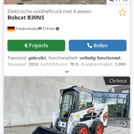
Elektrische vorkheftruck met 4 wielen
Bobcat
B30NS
Friedrichsdorf
314 km
Prijsinfo
Bellen
Toestand:
gebruikt
, Functionaliteit:
volledig functioneel
,
Bouwjaar:
2024
, bedrijfsturen:
70 h
, draagvermogen:
3.000
kg
, hefhoogte:
4.710 mm
, vrije hefhoogte:
1.475 mm
,
brandstoftype:
elektrisch
, masttype:
triplex
, bouwhoogte:
Clickout
2.145 mm
, vermogen:
16 kW (21,75 pk)
,
vorkenbordbreedte:
1.116 mm
, vorklengte:
1.200 mm
,
leeggewicht:
4.850 kg
, totale lengte:
2.520 mm
,
aandrijftype:
Elektro
, bouwbreedte:
1.244 mm
, Elektrische
4-wiel vorkheftruck Lastzwaartepunt: 500 mm Vorkbreedte:
122 mm Vorkdikte: 45 mm Dedpfxezgybfs Agueck ISO-
klasse: ISO klasse 3 = 2.500 - 4.999 kg Masttype: Triplex
Snelheidsklasse: 15 Staat: Zo goed als nieuw Technische
staat: Zeer goed Voorbanden type: Superelastisch