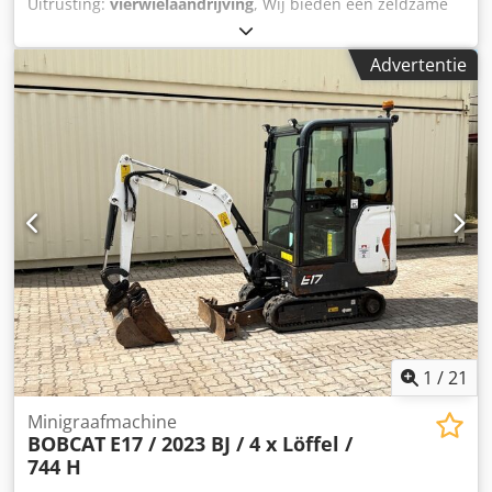
Uitrusting:
vierwielaandrijving
, Wij bieden een zeldzame
E85 aan, deze is niet eerder verhuurd en komt uit een
klein bouwbedrijf. De machine is voorzien van
Advertentie
airconditioning. * VERSTELLAUSLEGER met KLEM/GRIJPARM
* Hydraulische graafbak, optioneel leverbaar, op voorraad
tegen een redelijke meerprijs * Afkomstig uit een klein
bouwbedrijf * Duitse uitvoering * Slechts 1350
bedrijfsuren * Rubberen rupsbanden * Grote inspectie in
2025 bij BOBCAT * 44 kW dieselmotor, fabrikant Yanmar *
Leidingwerk voor extra aanbouwgereedschap Dcodezr
Avvopfx Agusk * Snelwisselsysteem * Extra werklampen *
Zeer goed onderhouden staat ----Wij zijn een erkende
werkplaats voor auto's en bouwmachines. Wij bieden een
vrijblijvende machineofferte, financiering, inruil en lease-
aankoop van voertuigen van alle soorten aan.----
1
/
21
Minigraafmachine
BOBCAT
E17 / 2023 BJ / 4 x Löffel /
744 H