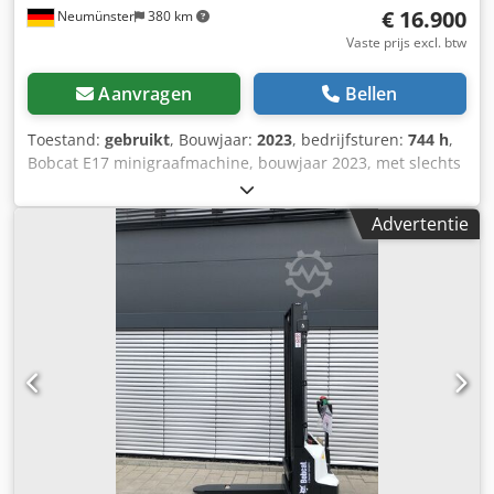
€ 16.900
Neumünster
380 km
Vaste prijs excl. btw
Aanvragen
Bellen
Toestand:
gebruikt
, Bouwjaar:
2023
, bedrijfsturen:
744 h
,
Bobcat E17 minigraafmachine, bouwjaar 2023, met slechts
744 bedrijfsuren en 4 graafbakken! Dcedpfx Agjzp Ayveuok
---- * Fabrikant: Bobcat * Type: E17 * Bouwjaar: 2023 *
Advertentie
Afgelezen bedrijfsuren: ca. 744 * Inclusief 4 graafbakken *
Snelwisselsysteem * Volledige cabine * Verbreedbaar
onderstel * Bedrijfsgewicht: 1.711 kg * Kubota dieselmotor
* Prijs: € 16.900, exclusief 19% BTW ---- Voor verdere
vragen, neem contact op: Erik Kortum: via WhatsApp ?Alle
specificaties zijn onder voorbehoud en er kunnen geen
rechten aan worden ontleend. Wij zijn niet aansprakelijk
voor eventuele fouten en tussenverkoop. ?