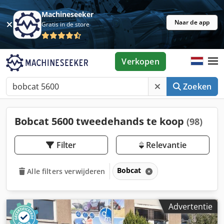
Machineseeker
Naar de app
Gratis in de store
Verkopen
Zoeken
Bobcat 5600 tweedehands te koop
(98)
Filter
Relevantie
Bobcat
Alle filters verwijderen
Advertentie