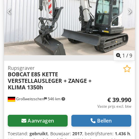
1
/
9
Rupsgraver
BOBCAT
E85 KETTE
VERSTELLAUSLEGER + ZANGE +
KLIMA 1350h
€ 39.990
Großweitzschen
546 km
Vaste prijs excl. btw
Aanvragen
Bellen
Toestand:
gebruikt
, Bouwjaar:
2017
, bedrijfsturen:
1.436 h
,