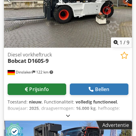
1
/
9
Diesel vorkheftruck
Bobcat
D160S-9
Dinslaken
122 km
Prijsinfo
Bellen
Toestand:
nieuw
, Functionaliteit:
volledig functioneel
,
Bouwjaar:
2025
, draagvermogen:
16.000 kg
, hefhoogte:
5.000 mm
, vrije hefhoogte:
1.815 mm
, brandstoftype:
diesel
, masttype:
triplex
, bouwhoogte:
3.360 mm
,
Advertentie
vorklengte:
2.400 mm
, aandrijftype:
Diesel
, Dieselheftruck
Lastzwaartepunt: 600 mm Dsdpfx Asy Up S Ejgueck ISO-