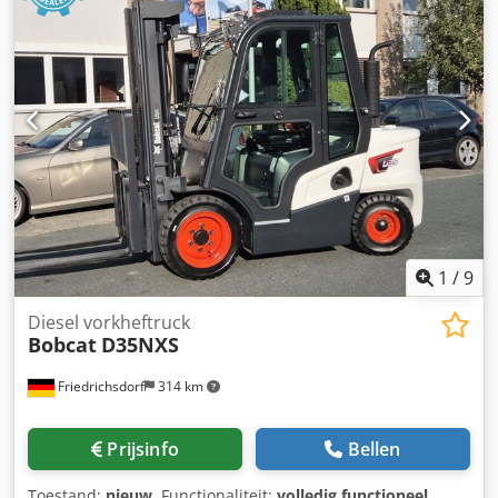
1
/
9
Diesel vorkheftruck
Bobcat
D35NXS
Friedrichsdorf
314 km
Prijsinfo
Bellen
Toestand:
nieuw
, Functionaliteit:
volledig functioneel
,