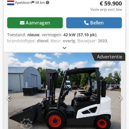
€ 59.900
Apeldoorn
48 km
Vaste prijs excl. btw
Aanvragen
Bellen
Toestand:
nieuw
, vermogen:
42 kW (57,10 pk)
,
brandstoftype:
diesel
, kleur:
overig
, Bouwjaar:
2023
,
bedrijfsturen:
3 h
, Uitrusting:
airconditioning
, Aandrijving:
Wiel Leeggewicht: 6.171 kg Afmetingen (L x B x H): 612 x
Advertentie
192 x 295 cm Motortype: Bobcat DM02VB Maximale
reikwijdte: 640 cm CE-markering: ja Algemene staat: zeer
goed Technische staat: zeer goed Visuele staat: zeer goed
Djdpjzl S N Sefx Agusck = Verdere opties en accessoires = -
Werkverlichting - Ventilator - Hamer-/sorteerfunctie -
Radio/Bluetooth - Draaifunctie - Schuifblad - Verwarmde
stoel - Twee snelheden = Opmerkingen = Aandrijflijn
Emissieniveau: Stage V / Tier IV final Algemeen
Productieland: Zuid-Korea