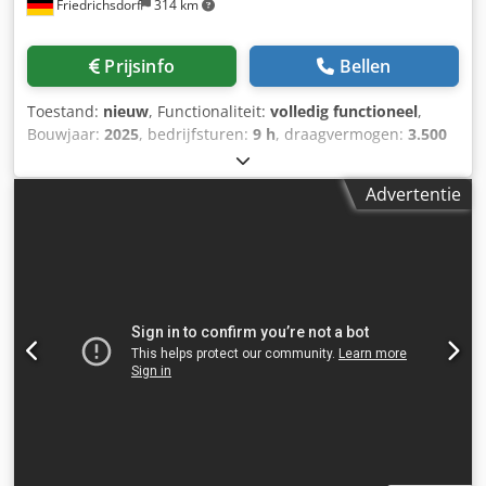
Friedrichsdorf
314 km
Prijsinfo
Bellen
Toestand:
nieuw
, Functionaliteit:
volledig functioneel
,
Bouwjaar:
2025
, bedrijfsturen:
9 h
, draagvermogen:
3.500
kg
, hefhoogte:
4.380 mm
, vrije hefhoogte:
1.300 mm
,
brandstoftype:
diesel
, masttype:
triplex
, bouwhoogte:
Advertentie
2.180 mm
, vermogen:
45 kW (61,18 pk)
,
vorkenbordbreedte:
1.190 mm
, vorklengte:
1.200 mm
,
leeggewicht:
4.850 kg
, totale lengte:
2.779 mm
,
aandrijftype:
Diesel
, bouwbreedte:
1.290 mm
,
Dieselheftruck Lastzwaartepunt: 500 ISO-klasse: ISO-klasse
3 = 2.500 - 4.999 kg Masttype: Triplex Dcedpfxezqwfce
Aguek Transmissie: Hydrostaat Snelheidsklasse: 20 Staat:
Nieuw Technische staat: Nieuw Voorbanden, type:
Superelastiek Voorbanden, maat: 2.50x15-18 Voorbanden,
staat: 80 - 100% Achterbanden, type: Superelastiek
Achterbanden, maat: 6.50x10-12 Achterbanden, staat: 80 -
100% Zijdelings verschuifbare vorken,
vorkverstellingsinrichting, 3e hydraulische leiding, 4e