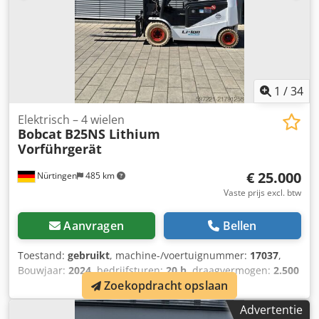
1
/
34
Elektrisch – 4 wielen
Bobcat
B25NS Lithium
Vorführgerät
€ 25.000
Nürtingen
485 km
Vaste prijs excl. btw
Aanvragen
Bellen
Toestand:
gebruikt
, machine-/voertuignummer:
17037
,
Bouwjaar:
2024
, bedrijfsturen:
20 h
, draagvermogen:
2.500
Zoekopdracht opslaan
kg
, hefhoogte:
4.710 mm
, vrije hefhoogte:
1.700 mm
,
ladingzwaartepunt:
500 mm
, brandstoftype:
elektrisch
,
Advertentie
masttype:
triplex
, bouwhoogte:
2.180 mm
,