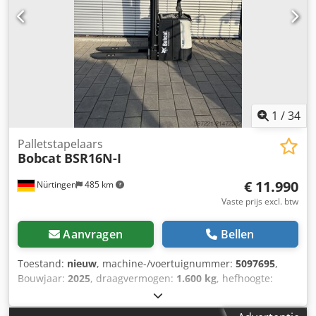
1
/
34
Palletstapelaars
Bobcat
BSR16N-I
€ 11.990
Nürtingen
485 km
Vaste prijs excl. btw
Aanvragen
Bellen
Toestand:
nieuw
, machine-/voertuignummer:
5097695
,
Bouwjaar:
2025
, draagvermogen:
1.600 kg
, hefhoogte:
4.620 mm
, vrije hefhoogte:
1.400 mm
, ladingzwaartepunt:
600 mm
, brandstoftype:
elektrisch
, masttype:
triplex
,