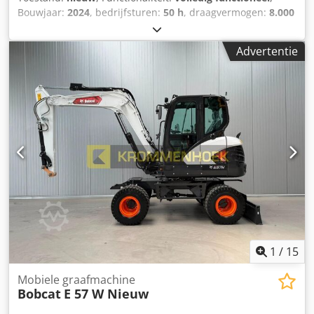
Bouwjaar:
2024
, bedrijfsturen:
50 h
, draagvermogen:
8.000
kg
, hefhoogte:
4.800 mm
, vrije hefhoogte:
1.570 mm
,
brandstoftype:
diesel
, masttype:
triplex
, bouwhoogte:
Advertentie
2.780 mm
, vermogen:
59 kW (80,22 pk)
,
vorkenbordbreedte:
2.240 mm
, vorklengte:
2.400 mm
,
leeggewicht:
12.406 kg
, aandrijftype:
Diesel
,
Dieselvorkheftrucks Lastzwaartepunt: 600 Vorkbreedte: 180
mm Dcodpfx Agsxr R Efjuek Vorkdikte: 75 mm ISO-klasse:
Terminal West Masttype: Triplex Transmissie: omvormer
Snelheidsklasse: 20 Conditie: Nieuw apparaat Technische
staat: Nieuw Type voorbanden: Superelastisch Voorbanden
Staat: Nieuw Type achterbanden: Superelastisch
Achterbanden Conditie: Nieuw zijverschuiver,
vorkversteller, 3e ventiel, 4e ventiel, werklamp achter,
werklamp voor, verwarming, volledige cabine, volledige
vrije lift, CE-certificaat, binnenspiegel, buitenspiegel,
zwaailicht, stoel, Camera voor en achter
1
/
15
Mobiele graafmachine
Bobcat
E 57 W Nieuw