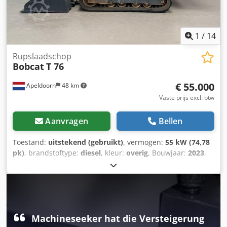
snelwissel, 2 snelheden, groot display, achteruitrijcamera,
airconditioning, luchtgeveerde stoel
1
/
14
Rupslaadschop
Bobcat
T 76
€ 55.000
Apeldoorn
48 km
Vaste prijs excl. btw
Aanvragen
Bellen
Toestand:
uitstekend (gebruikt)
, vermogen:
55 kW (74,78
pk)
, brandstoftype:
diesel
, kleur:
overig
, Bouwjaar:
2023
,
bedrijfsturen:
1.585 h
, Uitrusting:
airconditioning
,
Leeggewicht: 4.898 kg Afmetingen (L x B x H): 395 x 220 x
208 cm Sturing: star Motormerk: Bobcat Djdpfx Ajy D D
Slsclewa CE-markering: ja Technische staat: zeer goed
Optische staat: zeer goed = Extra opties en accessoires = -
3e hydraulische circuit - Hoge doorstroming - Laatste
Machineseeker hat die Versteigerung