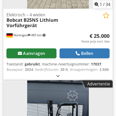
1
/
34
Elektrisch – 4 wielen
Bobcat
B25NS Lithium
Vorführgerät
€ 25.000
Nürtingen
485 km
Vaste prijs excl. btw
Aanvragen
Bellen
Toestand:
gebruikt
, machine-/voertuignummer:
17037
,
Bouwjaar:
2024
, bedrijfsturen:
20 h
, draagvermogen:
2.500
kg
, hefhoogte:
4.710 mm
, vrije hefhoogte:
1.700 mm
,
ladingzwaartepunt:
500 mm
, brandstoftype:
elektrisch
,
Advertentie
masttype:
triplex
, bouwhoogte:
2.180 mm
,
batterijspanning:
48 V
, vorklengte:
1.200 mm
,
voorbandmaat:
23X9-10
, achterbandmaat:
18X7-8
,
totaalgewicht:
3.552 kg
, 5141046 Djdpfjy Hau Iox Acljwa
Serienummer: FBA47-4880-01823 Specificaties batterij: 48V
600Ah lithium-ion