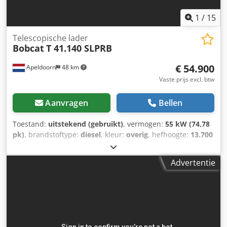
1
/
15
Telescopische lader
Bobcat
T 41.140 SLPRB
€ 54.900
Apeldoorn
48 km
Vaste prijs excl. btw
Aanvragen
Bellen
Toestand:
uitstekend (gebruikt)
, vermogen:
55 kW (74,78
pk)
, brandstoftype:
diesel
, kleur:
overig
, hefhoogte:
13.700
mm
, masttype:
triplex
, Bouwjaar:
2022
, bedrijfsturen:
1.210 h
, Algemene informatie Bouwjaar: 2022 Technische
Advertentie
gegevens Aantal cilinders: 4 Motortype: Bobcat D34
Leeggewicht: 10.180 kg Afmetingen (L x B x H): 611 x 242 x
252 cm Functioneel Hefvermogen: 4.100 kg Djdey U Ntvspfx
Acljwa Maximale reikwijdte: 940 cm Snelwisselsysteem: Ja
CE-markering: ja Staat Technische staat: zeer goed
Optische staat: zeer goed = Overige opties en toebehoren