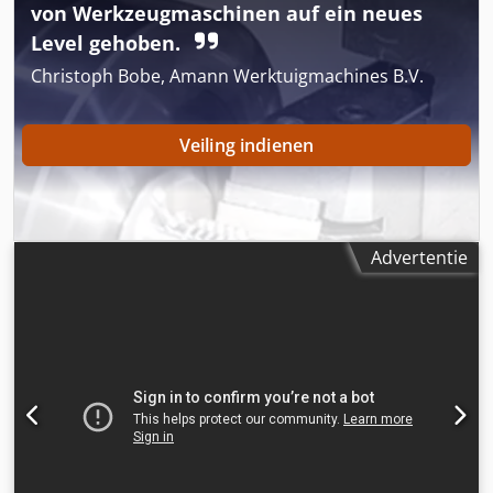
compensator = Opmerkingen = Aandrijflijn Emissieniveau:
von Werkzeugmaschinen auf ein neues
Stage V / Tier IV final 2 rijsnelheden, ride control,
Level gehoben.
airconditioning, achteruitrijcamera, geveerde stoel,
joystickbesturing
Christoph Bobe, Amann Werktuigmachines B.V.
Veiling indienen
Advertentie