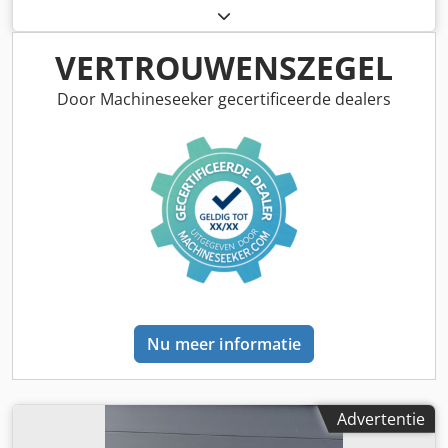
ladingzwaartepunt:
600 mm
, brandstoftype:
elektrisch
,
masttype:
overig
, bouwhoogte:
700 mm
, vorklengte:
1.150
mm
, voorbandmaat:
, achterbandmaat:
, totaalgewicht:
VERTROUWENSZEGEL
150 kg
, motortype: Elektrisch, fabrikant: Bobcat Dodpfjw R
A Dljx Acljwa
Door Machineseeker gecertificeerde dealers
Nu meer informatie
Advertentie