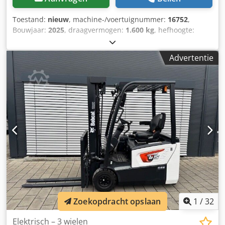
Toestand:
nieuw
, machine-/voertuignummer:
16752
,
Bouwjaar:
2025
, draagvermogen:
1.600 kg
, hefhoogte:
5.520 mm
, vrije hefhoogte:
1.820 mm
, ladingzwaartepunt:
600 mm
, brandstoftype:
elektrisch
, masttype:
triplex
,
Advertentie
bouwhoogte:
2.408 mm
, batterijspanning:
24 V
, vorklengte:
1.150 mm
, voorbandmaat:
Tandem
, achterbandmaat:
,
totaalgewicht:
1.222 kg
, 5041176 Serienummer: OBWNE-
000719 Dwedpfx Acsx Nk Hyolea Accuspecificaties: 24 volt,
150 Ah
1
/
32
Zoekopdracht opslaan
Elektrisch – 3 wielen