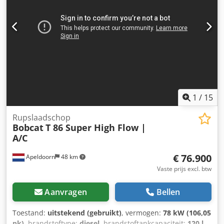
Verdere opties en toebehoren = - 3e hydraulische circuit -
Werklampen - Rubberen rupsen - High flow - Hydraulische
snelwisselaar - LED-verlichting - Signaallamp - Twee
snelheden Dwedpew U Itaofx Acloa = Opmerkingen =
Aandrijflijn Emissiestandaard: Stage V / Tier IV final
Algemeen Land van productie: VS Staat CE-type: CE
Grondbak, hydraulische Power Bobtach, 2-traps
transmissie, achteruitrijcamera, krachtige hydrauliek,
groot display, luchtgeveerde stoel
1
/
15
Rupslaadschop
Bobcat
T 86 Super High Flow |
A/C
€ 76.900
Apeldoorn
48 km
Vaste prijs excl. btw
Aanvragen
Bellen
Toestand:
uitstekend (gebruikt)
, vermogen:
78 kW (106,05
pk)
, brandstoftype:
diesel
, brandstoftankcapaciteit:
120 l
,