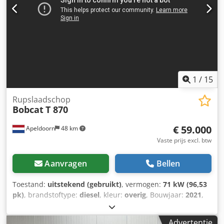
= - 3e hydraulische circuit - Werklamp(en) - Ventilator -
Spatborden - Palletvorken - Snelwissel - Signaallamp -
Steunpoten = Opmerkingen = Aandrijflijn Emissienorm:
Stage V / Tier IV final Algemeen Land van productie:
Frankrijk
1
/
15
Rupslaadschop
Bobcat
T 870
€ 59.000
Apeldoorn
48 km
Vaste prijs excl. btw
Aanvragen
Bellen
Toestand:
uitstekend (gebruikt)
, vermogen:
71 kW (96,53
pk)
, brandstoftype:
diesel
, kleur:
overig
, Bouwjaar:
2021
,
bedrijfsturen:
3.534 h
, Uitrusting:
airconditioning
,
Bouwjaar: 2021 Leeggewicht: 5.863 kg Afmetingen (L x B x
Advertentie