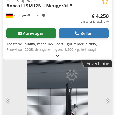
Palletstapelaars
Bobcat
LSM12N-i Neugerät!!!
€ 4.250
Nürtingen
485 km
Vaste prijs excl. btw
Aanvragen
Bellen
Toestand:
nieuw
, machine-/voertuignummer:
17095
,
Bouwjaar:
2025
, draagvermogen:
1.200 kg
, hefhoogte:
2.900 mm
, ladingzwaartepunt:
600 mm
, brandstoftype:
elektrisch
, masttype:
Simplex
, bouwhoogte:
1.970 mm
,
Advertentie
batterijspanning:
24 V
, vorklengte:
1.150 mm
,
totaalgewicht:
665 kg
, 5180321 Serienummer: OBWNR-
000081 Dedezfd Dbjpfx Aclowa Specificaties accu: 24V
60Ah