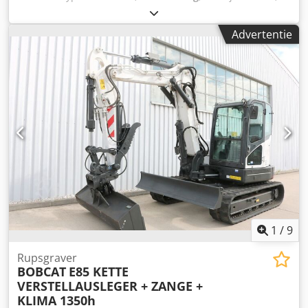
bedrijfsturen:
1 h
, Aandrijving: rupsaandrijving
Leeggewicht: 1.910 kg Afmetingen (L x B x H): 381 x 98 x 230
Advertentie
cm CE-markering: ja Algemene staat: zeer goed Technische
staat: zeer goed Optische staat: zeer goed = Verdere opties
en toebehoren = - Hameren-/sorteerfunctie - Rotatiefunctie
= Opmerkingen = Algemeen Land van productie: Tsjechië
Staat CE-type: CE 2 extra hydraulische functies voor
sloop-/sorteergrijper, cilinderbeschermingsset,
uitschuifbaar onderstel Dodpfxsznrnmj Aclewa
1
/
9
Rupsgraver
BOBCAT
E85 KETTE
VERSTELLAUSLEGER + ZANGE +
KLIMA 1350h