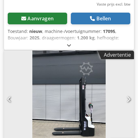
Vaste prijs excl. btw
Aanvragen
Bellen
Toestand:
nieuw
, machine-/voertuignummer:
17095
,
Bouwjaar:
2025
, draagvermogen:
1.200 kg
, hefhoogte:
2.900 mm
, ladingzwaartepunt:
600 mm
, brandstoftype:
elektrisch
, masttype:
Simplex
, bouwhoogte:
1.970 mm
,
Advertentie
batterijspanning:
24 V
, vorklengte:
1.150 mm
,
totaalgewicht:
665 kg
, 5180321 Serienummer: OBWNR-
000081 Dsdpfxjzfd Dbj Af Eokr Specificaties accu: 24V 60Ah