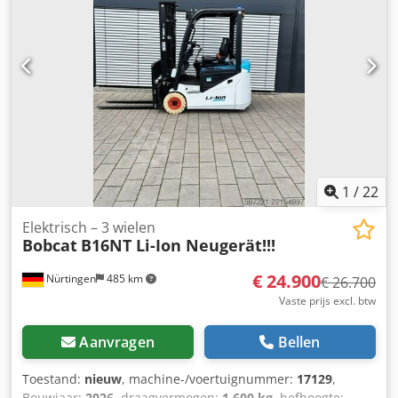
totaalgewicht:
3.790 kg
, 5174822 Dkedpfozfd D Iox Af Eor
Serienummer: OBA07-000027 Batterijspecificaties: 51,2 V,
277 Ah
1
/
22
Elektrisch – 3 wielen
Bobcat
B16NT Li-Ion Neugerät!!!
€ 24.900
Nürtingen
485 km
€ 26.700
Vaste prijs excl. btw
Aanvragen
Bellen
Toestand:
nieuw
, machine-/voertuignummer:
17129
,
Bouwjaar:
2026
, draagvermogen:
1.600 kg
, hefhoogte: