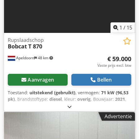
Stage V / Tier IV final Algemeen Land van productie:
Frankrijk
1
/
15
Rupslaadschop
Bobcat
T 870
€ 59.000
Apeldoorn
48 km
Vaste prijs excl. btw
Aanvragen
Bellen
Toestand:
uitstekend (gebruikt)
, vermogen:
71 kW (96,53
pk)
, brandstoftype:
diesel
, kleur:
overig
, Bouwjaar:
2021
,
bedrijfsturen:
3.534 h
, Uitrusting:
airconditioning
,
Bouwjaar: 2021 Leeggewicht: 5.863 kg Afmetingen (L x B x
Advertentie
H): 390 x 215 x 212 cm Besturing: Boksturing Motortype:
Bobcat D34 Snelwisselsysteem: Ja CE-markering: ja
Technische staat: zeer goed Optische staat: zeer goed =
Extra opties en accessoires = - 3e hydraulische circuit -