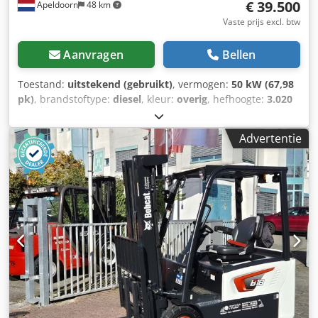
€ 39.500
Apeldoorn
48 km
Vaste prijs excl. btw
Aanvragen
Bellen
Toestand:
uitstekend (gebruikt)
, vermogen:
50 kW (67,98
pk)
, brandstoftype:
diesel
, kleur:
overig
, hefhoogte:
3.020
mm
, Bouwjaar:
2021
, bedrijfsturen:
2.227 h
, Bouwjaar:
2021 Leeggewicht: 3.664 kg Afmetingen (L x B x H): 337 x
Advertentie
173 x 198 cm Stuurinrichting: Star Motormerk: Bobcat CE-
markering: ja Technische staat: zeer goed Optische staat:
zeer goed = Verdere opties en toebehoren = - 3e
hydraulische circuit - Blower = Opmerkingen = Aandrijflijn
Stage/Norm: Stage IV / Tier IV final Staat CE-type: CE
Dkedpfx Afjy D D Rzj Esr Gesloten cabine met verwarming,
SJC joystickbediening, nieuwe rubberen rupsen, deluxe
display