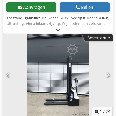
Aanvragen
Bellen
Toestand:
gebruikt
, Bouwjaar:
2017
, bedrijfsturen:
1.436 h
,
Uitrusting:
vierwielaandrijving
, Wij bieden een zeldzame
E85 aan, deze is niet eerder verhuurd en komt uit een
klein bouwbedrijf. De machine is voorzien van
Advertentie
airconditioning. * VERSTELLAUSLEGER met KLEM/GRIJPARM
* Hydraulische graafbak, optioneel leverbaar, op voorraad
tegen een redelijke meerprijs * Afkomstig uit een klein
bouwbedrijf * Duitse uitvoering * Slechts 1350
bedrijfsuren Dedpszr Avvsfx Af Eokr * Rubberen
rupsbanden * Grote inspectie in 2025 bij BOBCAT * 44 kW
dieselmotor, fabrikant Yanmar * Leidingwerk voor extra
aanbouwgereedschap * Snelwisselsysteem * Extra
werklampen * Zeer goed onderhouden staat ----Wij zijn
een erkende werkplaats voor auto's en bouwmachines. Wij
bieden een vrijblijvende machineofferte, financiering,
inruil en lease-aankoop van voertuigen van alle soorten
aan.----
1
/
24