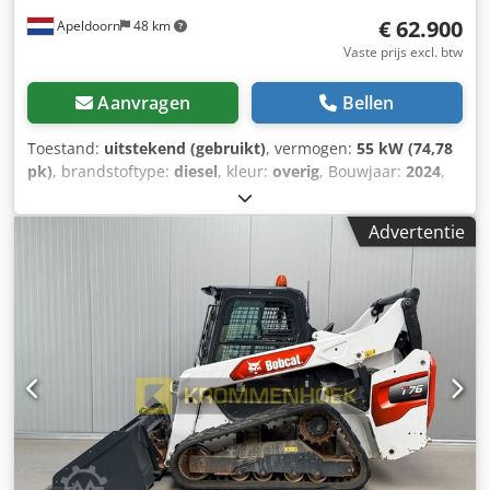
€ 62.900
Apeldoorn
48 km
Vaste prijs excl. btw
Aanvragen
Bellen
Toestand:
uitstekend (gebruikt)
, vermogen:
55 kW (74,78
pk)
, brandstoftype:
diesel
, kleur:
overig
, Bouwjaar:
2024
,
bedrijfsturen:
916 h
, Uitrusting:
airconditioning
,
Technische informatie Aantal cilinders: 4 Motorinhoud:
Advertentie
2.400 cc Chassisvorm: star Sturing: star (Bock) Motormerk:
Bobcat Leeggewicht: 4.898 kg Afmetingen (L x B x H): 390 x
186 x 206 cm Functioneel Snelwisselsysteem: Ja CE-
markering: ja Staat Technische staat: zeer goed Optische
staat: zeer goed = Verdere opties en toebehoren = -
Werkverlichting - Giekvering - Rubberen rupsen - High
Flow - Hydraulische snelwissel - Signaallamp - Twee
snelheden = Opmerkingen = Aandrijflijn Emissienorm:
Stage V / Tier IV final Algemeen Dksdpfsxn S N Rex Af Ejr
Land van productie: VS Staat CE-type: CE Hydraulische
snelwissel, 2 snelheden, groot display, achteruitrijcamera,