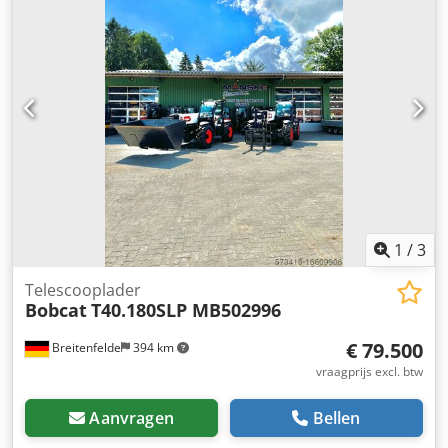
1
/
3
Telescooplader
Bobcat
T40.180SLP MB502996
€ 79.500
Breitenfelde
394 km
vraagprijs excl. btw
Aanvragen
Bellen