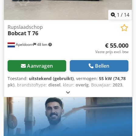
airconditioning, luchtgeveerde stoel
1
/
14
Rupslaadschop
Bobcat
T 76
€ 55.000
Apeldoorn
48 km
Vaste prijs excl. btw
Aanvragen
Bellen
Toestand:
uitstekend (gebruikt)
, vermogen:
55 kW (74,78
pk)
, brandstoftype:
diesel
, kleur:
overig
, Bouwjaar:
2023
,
bedrijfsturen:
1.585 h
, Uitrusting:
airconditioning
,
Leeggewicht: 4.898 kg Afmetingen (L x B x H): 395 x 220 x
208 cm Sturing: star Motormerk: Bobcat CE-markering: ja
Technische staat: zeer goed Optische staat: zeer goed
Dodpjy D D Slefx Af Eokr = Extra opties en accessoires = -
3e hydraulische circuit - Hoge doorstroming - Laatste
compensator = Opmerkingen = Aandrijflijn Emissieniveau:
Stage V / Tier IV final 2 rijsnelheden, ride control,