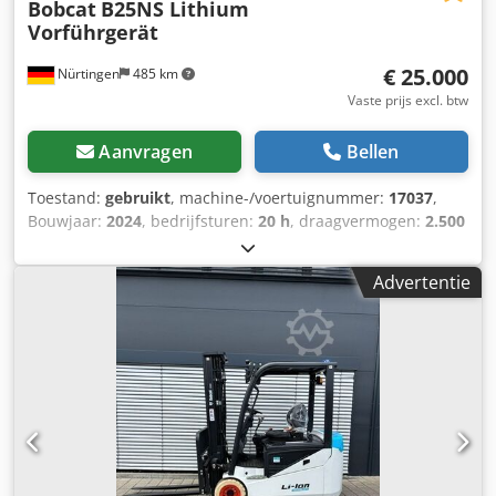
Bobcat
B25NS Lithium
Vorführgerät
€ 25.000
Nürtingen
485 km
Vaste prijs excl. btw
Aanvragen
Bellen
Toestand:
gebruikt
, machine-/voertuignummer:
17037
,
Bouwjaar:
2024
, bedrijfsturen:
20 h
, draagvermogen:
2.500
kg
, hefhoogte:
4.710 mm
, vrije hefhoogte:
1.700 mm
,
ladingzwaartepunt:
500 mm
, brandstoftype:
elektrisch
,
Advertentie
masttype:
triplex
, bouwhoogte:
2.180 mm
,
batterijspanning:
48 V
, vorklengte:
1.200 mm
,
voorbandmaat:
23X9-10
, achterbandmaat:
18X7-8
,
totaalgewicht:
3.552 kg
, 5141046 Serienummer: FBA47-
4880-01823 Specificaties batterij: 48V 600Ah lithium-ion
Dkjdpfx Asy Hau Ief Eor