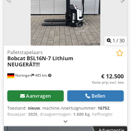
1
/
30
Palletstapelaars
Bobcat
BSL16N-7 Lithium
NEUGERÄT!!!
€ 12.500
Nürtingen
485 km
Vaste prijs excl. btw
Aanvragen
Bellen
Toestand:
nieuw
, machine-/voertuignummer:
16752
,
Bouwjaar:
2025
, draagvermogen:
1.600 kg
, hefhoogte:
5.520 mm
, vrije hefhoogte:
1.820 mm
, ladingzwaartepunt:
600 mm
, brandstoftype:
elektrisch
, masttype:
triplex
,
Advertentie