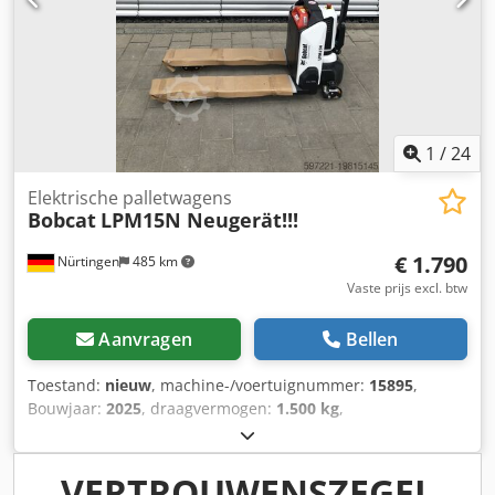
1
/
24
Elektrische palletwagens
Bobcat
LPM15N Neugerät!!!
€ 1.790
Nürtingen
485 km
Vaste prijs excl. btw
Aanvragen
Bellen
Toestand:
nieuw
, machine-/voertuignummer:
15895
,
Bouwjaar:
2025
, draagvermogen:
1.500 kg
,
ladingzwaartepunt:
600 mm
, brandstoftype:
elektrisch
,
masttype:
overig
, bouwhoogte:
700 mm
, vorklengte:
1.150
mm
, voorbandmaat:
, achterbandmaat:
, totaalgewicht:
VERTROUWENSZEGEL