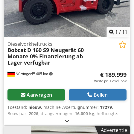
1
/
11
Dieselvorkheftrucks
Bobcat
D 160 S9 Neugerät 60
Monate 0% Finanzierung ab
Lager verfügbar
€ 189.999
Nürtingen
485 km
Vaste prijs excl. btw
Aanvragen
Bellen
Toestand:
nieuw
, machine-/voertuignummer:
17279
,
Bouwjaar:
2026
, draagvermogen:
16.000 kg
, hefhoogte:
4.000 mm
, vrije hefhoogte:
1.480 mm
, ladingzwaartepunt:
600 mm
, brandstoftype:
diesel
, masttype:
triplex
,
Advertentie
bouwhoogte:
3.030 mm
, vorklengte:
2.400 mm
,