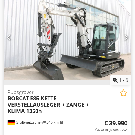
staat: zeer goed Optische staat: zeer goed = Verdere opties
en toebehoren = - Hameren-/sorteerfunctie - Rotatiefunctie
Dkedpfsznrnmox Af Esr = Opmerkingen = Algemeen Land
van productie: Tsjechië Staat CE-type: CE 2 extra
hydraulische functies voor sloop-/sorteergrijper,
cilinderbeschermingsset, uitschuifbaar onderstel
1
/
9
Rupsgraver
BOBCAT
E85 KETTE
VERSTELLAUSLEGER + ZANGE +
KLIMA 1350h
€ 39.990
Großweitzschen
546 km
Vaste prijs excl. btw