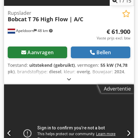
1
/
15
Rupslader
Bobcat
T 76 High Flow | A/C
€ 61.900
Apeldoorn
48 km
Vaste prijs excl. btw
Aanvragen
Bellen
Toestand:
uitstekend (gebruikt)
, vermogen:
55 kW (74,78
pk)
, brandstoftype:
diesel
, kleur:
overig
, Bouwjaar:
2024
,
bedrijfsturen:
1.231 h
, Uitrusting:
airconditioning
,
Technische informatie Aantal cilinders: 4 Motorinhoud:
Advertentie
2.400 cc Besturing: Bock Merk motor: Bobcat Leeggewicht:
4.898 kg Afmetingen (L x B x H): 390 x 186 x 206 cm
Functioneel Snelwisselsysteem: Ja CE-markering: ja Staat
Technische staat: zeer goed Optische staat: zeer goed =
Verdere opties en toebehoren = - 3e hydraulische circuit -
Werklampen - Rubberen rupsen - High flow - Hydraulische
snelwisselaar - LED-verlichting - Signaallamp - Twee
snelheden = Opmerkingen = Djdpew U Itajfx Af Eekr