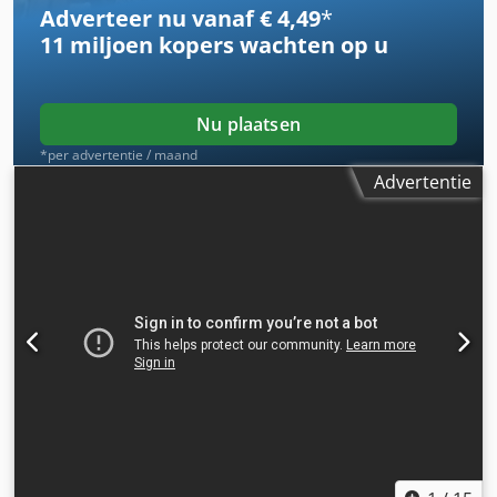
Adverteer nu vanaf € 4,49
*
airconditioning, achteruitrijcamera, geveerde stoel,
11 miljoen kopers
wachten op u
joystickbesturing
Nu plaatsen
*per advertentie / maand
Advertentie