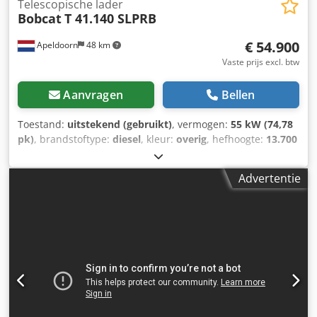
Telescopische lader
Bobcat
T 41.140 SLPRB
€ 54.900
Apeldoorn
48 km
Vaste prijs excl. btw
Aanvragen
Bellen
Toestand:
uitstekend (gebruikt)
, vermogen:
55 kW (74,78
pk)
, brandstoftype:
diesel
, kleur:
overig
, hefhoogte:
13.700
mm
, masttype:
triplex
, Bouwjaar:
2022
, bedrijfsturen:
1.210 h
, Algemene informatie Bouwjaar: 2022 Technische
Advertentie
gegevens Aantal cilinders: 4 Motortype: Bobcat D34
Leeggewicht: 10.180 kg Afmetingen (L x B x H): 611 x 242 x
252 cm Functioneel Hefvermogen: 4.100 kg Maximale
reikwijdte: 940 cm Snelwisselsysteem: Ja CE-markering: ja
Staat Technische staat: zeer goed Dkjdpfx Aey U Ntvjf Eor
Optische staat: zeer goed = Overige opties en toebehoren
= - 3e hydraulische circuit - Werklamp(en) - Ventilator -
Spatborden - Palletvorken - Snelwissel - Signaallamp -
Steunpoten = Opmerkingen = Aandrijflijn Emissienorm: