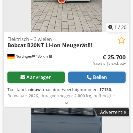
1
/
20
Elektrisch – 3 wielen
Bobcat
B20NT Li-Ion Neugerät!!!
€ 25.700
Nürtingen
485 km
Vaste prijs excl. btw
Aanvragen
Bellen
Toestand:
nieuw
, machine-/voertuignummer:
17130
,
Bouwjaar:
2026
, draagvermogen:
2.000 kg
, hefhoogte:
4.800 mm
, vrije hefhoogte:
1.484 mm
, ladingzwaartepunt:
500 mm
, brandstoftype:
elektrisch
, masttype:
triplex
,
Advertentie
bouwhoogte:
2.215 mm
, batterijspanning:
51,2 V
,
vorklengte:
1.200 mm
, voorbandmaat:
200/50-10 non-
marking
, achterbandmaat:
16x6-8 non marking
,