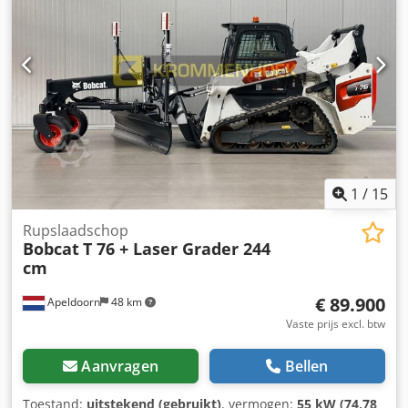
Werklamp(en) - Rubberen rupsen - High Flow -
Hydraulische snelwissel - Radio = Opmerkingen =
Aandrijflijn Emissiestap/Stage: Stage IV / Tier IV final
Algemeen Dedpfxsyc Nxto Af Ejkr Productieland: VS Staat
CE-type: CE High Flow extra hydrauliek, 2 rijmodi,
rijwerkvering, extra werklampen, hydraulische snelwissel,
radio, luchtgeveerde stoel, originele lak!
1
/
15
Rupslaadschop
Bobcat
T 76 + Laser Grader 244
cm
€ 89.900
Apeldoorn
48 km
Vaste prijs excl. btw
Aanvragen
Bellen
Toestand:
uitstekend (gebruikt)
, vermogen:
55 kW (74,78