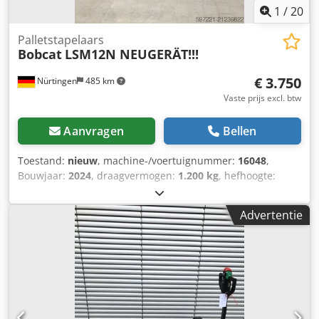
1
/
20
Palletstapelaars
Bobcat
LSM12N NEUGERÄT!!!
€ 3.750
Nürtingen
485 km
Vaste prijs excl. btw
Aanvragen
Bellen
Toestand:
nieuw
, machine-/voertuignummer:
16048
,
Bouwjaar:
2024
, draagvermogen:
1.200 kg
, hefhoogte:
3.200 mm
, ladingzwaartepunt:
600 mm
, brandstoftype:
elektrisch
, masttype:
Simplex
, bouwhoogte:
2.080 mm
,
Advertentie
batterijspanning:
24 V
, vorklengte:
1.150 mm
,
totaalgewicht:
576 kg
, 5076939 Serienummer: OBWNL-
002740 Dkjdpfxjykc Rre Af Eer Accuspecificaties: 24V 60Ah