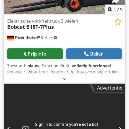
1
/
9
Elektrische vorkheftruck 3 wielen
Bobcat
B18T-7Plus
Friedrichsdorf
314 km
Prijsinfo
Bellen
Toestand:
nieuw
, Functionaliteit:
volledig functioneel
,
Bouwjaar:
2024
, bedrijfsturen:
5 h
, draagvermogen:
1.800
kg
, hefhoogte:
4.750 mm
, vrije hefhoogte:
1.540 mm
,
brandstoftype:
elektrisch
, masttype:
triplex
, bouwhoogte:
Advertentie
2.130 mm
, vermogen:
6 kW (8,16 pk)
, vorkenbordbreedte:
902 mm
, vorklengte:
1.200 mm
, leeggewicht:
3.250 kg
,
totale lengte:
1.991 mm
, aandrijftype:
Elektro
,
bouwbreedte:
1.090 mm
, Elektrische 3-wiel vorkheftruck
Zwaartepunt last: 500 Vorkbreedte: 100 mm Vorkdikte: 35
mm ISO-klasse: ISO-klasse 2 = 1.000 - 2.500 kg Masttype:
Triplex Snelheidsklasse: 15 Staat: Nieuwe machine