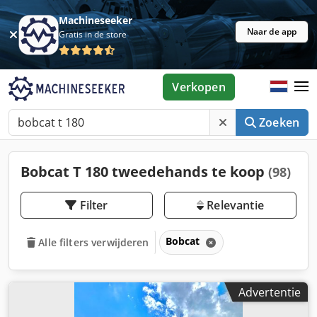
Machineseeker
Naar de app
Gratis in de store
Verkopen
Zoeken
Bobcat T 180 tweedehands te koop
(98)
Filter
Relevantie
Bobcat
Alle filters verwijderen
Advertentie