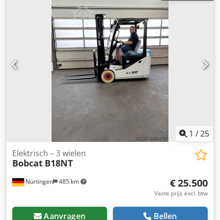
voorbandmaat:
12.00-20 100%
, achterbandmaat:
12.00-20
100%
, totaalgewicht:
19.300 kg
, Uitrusting:
cabine
,
5218640 Dkjdpjzp T Aujfx Af Eer Serienummer: FDC0H-
5107-00494
1
/
25
Elektrisch – 3 wielen
Bobcat
B18NT
€ 25.500
Nürtingen
485 km
Vaste prijs excl. btw
Aanvragen
Bellen