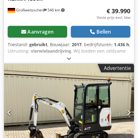
€ 39.990
Großweitzschen
546 km
Vaste prijs excl. btw
Aanvragen
Bellen
Toestand:
gebruikt
, Bouwjaar:
2017
, bedrijfsturen:
1.436 h
,
Uitrusting:
vierwielaandrijving
, Wij bieden een zeldzame
E85 aan, deze is niet eerder verhuurd en komt uit een
klein bouwbedrijf. De machine is voorzien van
Advertentie
airconditioning. Chedszr Avvspfx Aiksa *
VERSTELLAUSLEGER met KLEM/GRIJPARM * Hydraulische
graafbak, optioneel leverbaar, op voorraad tegen een
redelijke meerprijs * Afkomstig uit een klein bouwbedrijf *
Duitse uitvoering * Slechts 1350 bedrijfsuren * Rubberen
rupsbanden * Grote inspectie in 2025 bij BOBCAT * 44 kW
dieselmotor, fabrikant Yanmar * Leidingwerk voor extra
aanbouwgereedschap * Snelwisselsysteem * Extra
werklampen * Zeer goed onderhouden staat ----Wij zijn
een erkende werkplaats voor auto's en bouwmachines. Wij
bieden een vrijblijvende machineofferte, financiering,