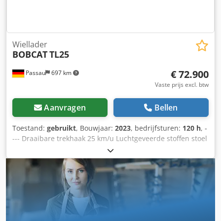
Wiellader
BOBCAT
TL25
€ 72.900
Passau
697 km
Vaste prijs excl. btw
Aanvragen
Bellen
Toestand:
gebruikt
, Bouwjaar:
2023
, bedrijfsturen:
120 h
, -
--- Draaibare trekhaak 25 km/u Luchtgeveerde stoffen stoel
Hydraulische vergrendeling – ?Quick-TACH?
Airconditioning Extra hydrauliek Omkeerbare ventilator
Achteruitrijcamera Gereedschapskist Inclusief palletvork
Inclusief grondbak Inclusief balenspies Chjdpfjzkzwpox
Aiksa Garantie loopt tot: 16.09.2028 Locatie: Neustadt an
der Orla