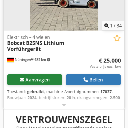
1
/
34
Elektrisch – 4 wielen
Bobcat
B25NS Lithium
Vorführgerät
€ 25.000
Nürtingen
485 km
Vaste prijs excl. btw
Aanvragen
Bellen
Toestand:
gebruikt
, machine-/voertuignummer:
17037
,
Bouwjaar:
2024
, bedrijfsturen:
20 h
, draagvermogen:
2.500
kg
, hefhoogte:
4.710 mm
, vrije hefhoogte:
1.700 mm
,
ladingzwaartepunt:
500 mm
, brandstoftype:
elektrisch
,
masttype:
triplex
, bouwhoogte:
2.180 mm
,
VERTROUWENSZEGEL
batterijspanning:
48 V
, vorklengte:
1.200 mm
,
voorbandmaat:
23X9-10
, achterbandmaat:
18X7-8
,