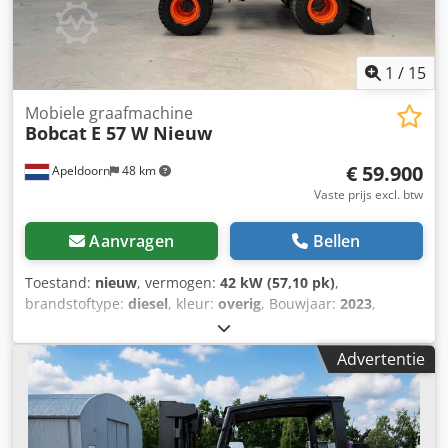
vorkversteller, 3e ventiel, 4e ventiel, werklamp achter,
werklamp voor, verwarming, volledige cabine, volledige
vrije lift, CE-certificaat, binnenspiegel, buitenspiegel,
zwaailicht, stoel, Camera voor en achter
1
/
15
Mobiele graafmachine
Bobcat
E 57 W Nieuw
€ 59.900
Apeldoorn
48 km
Vaste prijs excl. btw
Aanvragen
Bellen
Toestand:
nieuw
, vermogen:
42 kW (57,10 pk)
,
brandstoftype:
diesel
, kleur:
overig
, Bouwjaar:
2023
,
bedrijfsturen:
3 h
, Uitrusting:
airconditioning
, Aandrijving:
Wiel Leeggewicht: 6.171 kg Afmetingen (L x B x H): 612 x
Advertentie
192 x 295 cm Motortype: Bobcat DM02VB Maximale
reikwijdte: 640 cm CE-markering: ja Algemene staat: zeer
goed Technische staat: zeer goed Visuele staat: zeer goed
= Verdere opties en accessoires = - Werkverlichting -