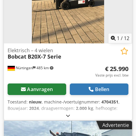
1
/
12
Elektrisch – 4 wielen
Bobcat
B20X-7 Serie
€ 25.990
Nürtingen
485 km
Vaste prijs excl. btw
Aanvragen
Bellen
Toestand:
nieuw
, machine-/voertuignummer:
4704351
,
Bouwjaar:
2024
, draagvermogen:
2.000 kg
, hefhoogte:
4.730 mm
, vrije hefhoogte:
1.000 mm
, ladingzwaartepunt:
500 mm
, brandstoftype:
elektrisch
, masttype:
triplex
,
Advertentie
bouwhoogte:
2.230 mm
, vorklengte:
1.200 mm
, motortype:
Elektrisch, fabrikant: Bobcat Cedpfx Aoxz Spwsikjha