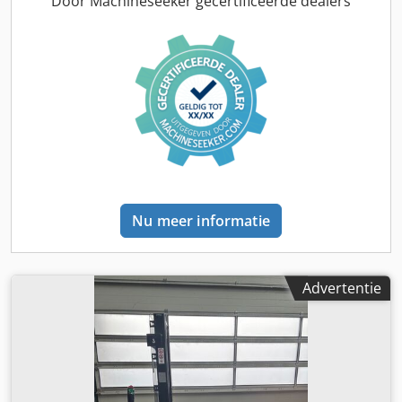
Door Machineseeker gecertificeerde dealers
totaalgewicht:
3.552 kg
, 5141046 Serienummer: FBA47-
4880-01823 Chjdjy Hau Ijpfx Aikja Specificaties batterij: 48V
600Ah lithium-ion
Nu meer informatie
Advertentie