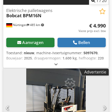
1
/
20
Elektrische palletwagens
Bobcat
BPM16N
€ 4.990
Nürtingen
485 km
Vaste prijs excl. btw
Aanvragen
Bellen
Toestand:
nieuw
, machine-/voertuignummer:
5097670
,
Bouwjaar:
2025
, draagvermogen:
1.600 kg
, hefhoogte:
220
mm
, ladingzwaartepunt:
600 mm
, brandstoftype:
elektrisch
, masttype:
overig
, bouwhoogte:
1.300 mm
,
Advertentie
batterijspanning:
25,6 V
, vorklengte:
1.150 mm
,
totaalgewicht:
400 kg
, 5097670 Serienummer: OBWN3-
0000 Chjdpfx Aoytldgeiksa Specificaties accu: 25,6 V, 150
Ah