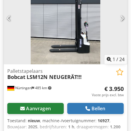
verdere vragen, neem contact op: Erik Kortum: via
WhatsApp ?Alle specificaties zijn onder voorbehoud en er
kunnen geen rechten aan worden ontleend. Wij zijn niet
aansprakelijk voor eventuele fouten en tussenverkoop. ?
1
/
24
Palletstapelaars
Bobcat
LSM12N NEUGERÄT!!!
€ 3.950
Nürtingen
485 km
Vaste prijs excl. btw
Aanvragen
Bellen
Toestand:
nieuw
, machine-/voertuignummer:
16927
,
Bouwjaar:
2025
, bedrijfsturen:
1 h
, draagvermogen:
1.200