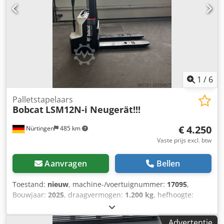
1
/
6
Palletstapelaars
Bobcat
LSM12N-i Neugerät!!!
€ 4.250
Nürtingen
485 km
Vaste prijs excl. btw
Aanvragen
Bellen
Toestand:
nieuw
, machine-/voertuignummer:
17095
,
Bouwjaar:
2025
, draagvermogen:
1.200 kg
, hefhoogte:
2.900 mm
, ladingzwaartepunt:
600 mm
, brandstoftype:
elektrisch
, masttype:
Simplex
, bouwhoogte:
1.970 mm
,
Advertentie