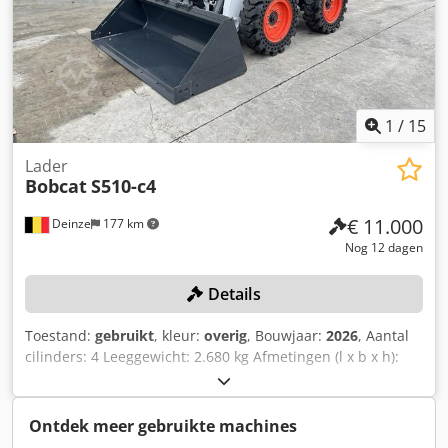
1
/
15
Lader
Bobcat
S510-c4
€ 11.000
Deinze
177 km
Nog 12 dagen
Details
Toestand:
gebruikt
, kleur:
overig
, Bouwjaar:
2026
, Aantal
cilinders: 4 Leeggewicht: 2.680 kg Afmetingen (l x b x h):
337 x 172 x 197 cm Snelwisselsysteem: Ja Eigen gewicht:
2680 kg Csdpfx Aiezrv Uloksha Transportafmetingen: 3378
x 1727 x 1972 mm Motormerk en -type: Kubota V2403
Ontdek meer gebruikte machines
Vermogen: 36,5 kW / 48,9 pk Cilinders: 4 Bandenmaat: