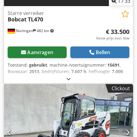
1
/
33
Starre verreiker
Bobcat
TL470
€ 33.500
Nürtingen
482 km
Vaste prijs excl. btw
Aanvragen
Bellen
Toestand:
gebruikt
, machine-/voertuignummer:
15691
,
Bouwjaar:
2013
, bedrijfsturen:
7.607 h
, hefhoogte:
7.000
mm
, motortype: Diesel, fabrikant: Bobcat Chodpfx Aiow R
Av Ijksa
Clickout