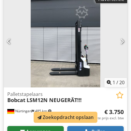
batterijspanning:
24 V
, vorklengte:
1.150 mm
,
totaalgewicht:
665 kg
, 5180321 Serienummer: OBWNR-
000081 Csdpfx Aiszfd Dbsksha Specificaties accu: 24V 60Ah
1
/
20
Palletstapelaars
Bobcat
LSM12N NEUGERÄT!!!
€ 3.750
Nürtingen
485 km
Zoekopdracht opslaan
Vaste prijs excl. btw