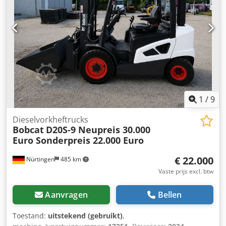
Ventilator - Hamer-/sorteerfunctie Chedszl S N Sjpfx Aiksa -
Radio/Bluetooth - Draaifunctie - Schuifblad - Verwarmde
stoel - Twee snelheden = Opmerkingen = Aandrijflijn
Emissieniveau: Stage V / Tier IV final Algemeen
Productieland: Zuid-Korea
1
/
9
Dieselvorkheftrucks
Bobcat
D20S-9 Neupreis 30.000
Euro Sonderpreis 22.000 Euro
€ 22.000
Nürtingen
485 km
Vaste prijs excl. btw
Aanvragen
Bellen
Toestand:
uitstekend (gebruikt)
,