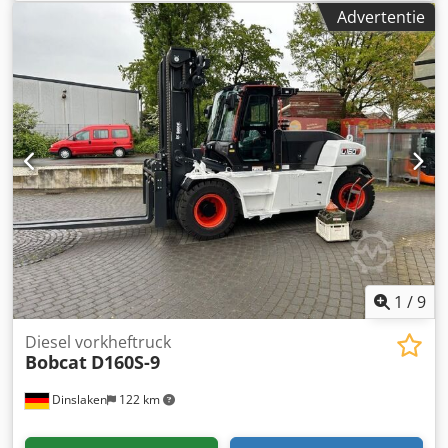
Leeggewicht: 1.910 kg Cjdpfxoznrnme Aikeha Afmetingen
Advertentie
(L x B x H): 381 x 98 x 230 cm CE-markering: ja Algemene
staat: zeer goed Technische staat: zeer goed Optische
staat: zeer goed = Verdere opties en toebehoren = -
Hameren-/sorteerfunctie - Rotatiefunctie = Opmerkingen =
Algemeen Land van productie: Tsjechië Staat CE-type: CE 2
extra hydraulische functies voor sloop-/sorteergrijper,
cilinderbeschermingsset, uitschuifbaar onderstel
1
/
9
Diesel vorkheftruck
Bobcat
D160S-9
Dinslaken
122 km