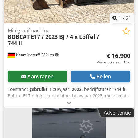
inruil en lease-aankoop van voertuigen van alle soorten
aan.----
1
/
21
Minigraafmachine
BOBCAT
E17 / 2023 BJ / 4 x Löffel /
744 H
€ 16.900
Neumünster
380 km
Vaste prijs excl. btw
Aanvragen
Bellen
Toestand:
gebruikt
, Bouwjaar:
2023
, bedrijfsturen:
744 h
,
Bobcat E17 minigraafmachine, bouwjaar 2023, met slechts
744 bedrijfsuren en 4 graafbakken! ---- * Fabrikant: Bobcat
* Type: E17 * Bouwjaar: 2023 * Afgelezen bedrijfsuren: ca.
Advertentie
744 * Inclusief 4 graafbakken * Snelwisselsysteem *
Volledige cabine * Verbreedbaar onderstel *
Bedrijfsgewicht: 1.711 kg * Kubota dieselmotor * Prijs: €
16.900, exclusief 19% BTW Chsdpfx Ajzp Ayvjikea ---- Voor