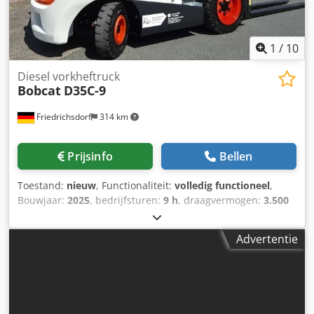
1
/
10
Diesel vorkheftruck
Bobcat
D35C-9
Friedrichsdorf
314 km
Prijsinfo
Bellen
Toestand:
nieuw
, Functionaliteit:
volledig functioneel
,
Bouwjaar:
2025
, bedrijfsturen:
9 h
, draagvermogen:
3.500
kg
, hefhoogte:
4.380 mm
, vrije hefhoogte:
1.300 mm
,
brandstoftype:
diesel
, masttype:
triplex
, bouwhoogte:
Advertentie
2.180 mm
, vermogen:
45 kW (61,18 pk)
,
vorkenbordbreedte:
1.190 mm
, vorklengte:
1.200 mm
,
leeggewicht:
4.850 kg
, totale lengte:
2.779 mm
,
aandrijftype:
Diesel
, bouwbreedte:
1.290 mm
,
Dieselheftruck Lastzwaartepunt: 500 ISO-klasse: ISO-klasse