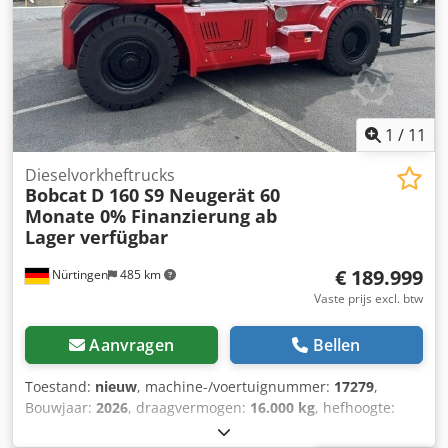
1
/
11
Dieselvorkheftrucks
Bobcat
D 160 S9 Neugerät 60
Monate 0% Finanzierung ab
Lager verfügbar
€ 189.999
Nürtingen
485 km
Vaste prijs excl. btw
Aanvragen
Bellen
Toestand:
nieuw
, machine-/voertuignummer:
17279
,
Bouwjaar:
2026
, draagvermogen:
16.000 kg
, hefhoogte:
4.000 mm
, vrije hefhoogte:
1.480 mm
, ladingzwaartepunt: