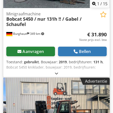
voordeurbescherming, alleen standaard glazen deur).
1
/
15
Minigraafmachine
Bobcat
S450 / nur 131h !! / Gabel /
Schaufel
€ 31.890
Burghaun
349 km
Vaste prijs excl. btw
Aanvragen
Bellen
Toestand:
gebruikt
, Bouwjaar:
2019
, bedrijfsturen:
131 h
,
Bobcat S450 kniklader, bouwjaar: 2019, bedrijfsuren:
slechts 131 uur!, palletvork, bak, motor: Kubota [36 kW/49
pk], gewicht: 2.365 kg, Duits voertuig, van eerste eigenaar,
Advertentie
in goede staat, direct inzetbaar. Op aanvraag kunnen wij u
een lease- of financieringsaanbod doen. De heer Mihm
(tel.) helpt u graag verder. Verdere informatie vindt u op
onze website. Wijzigingen en tussentijdse verkoop
voorbehouden! Snelwisselsysteem Chsdpfsy T Uvtjx Ah Eoa
= Meer informatie = Aandrijving: rups Neem contact op