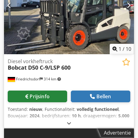
mm 3. ventiel, 4. ventiel, werklampen achter, werklampen
voor, verwarming, roetfilter, volledige cabine,
airconditioning, volledige vrije heffing, CE-certificaat,
dubbele banden, veiligheidsverlichting, binnenspiegel,
buitenspiegel, zwaailicht, ruitenwisser, stoelverwarming,
LED, stoel, 5. ventiel
1
/
10
Diesel vorkheftruck
Bobcat
D50 C-9/LSP 600
Friedrichsdorf
314 km
Prijsinfo
Bellen
Toestand:
nieuw
, Functionaliteit:
volledig functioneel
,
Bouwjaar:
2024
, bedrijfsturen:
10 h
, draagvermogen:
5.000
kg
, hefhoogte:
5.025 mm
, vrije hefhoogte:
1.130 mm
,
brandstoftype:
diesel
, masttype:
triplex
, bouwhoogte:
Advertentie
2.470 mm
, vermogen:
55 kW (74,78 pk)
,