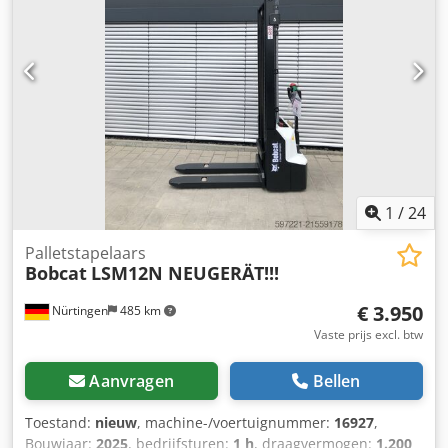
Slechts 1350 bedrijfsuren * Rubberen rupsbanden * Grote
inspectie in 2025 bij BOBCAT * 44 kW dieselmotor,
fabrikant Yanmar * Leidingwerk voor extra
aanbouwgereedschap * Snelwisselsysteem * Extra
werklampen * Zeer goed onderhouden staat ----Wij zijn
een erkende werkplaats voor auto's en bouwmachines. Wij
bieden een vrijblijvende machineofferte, financiering,
inruil en lease-aankoop van voertuigen van alle soorten
aan.----
1
/
24
Palletstapelaars
Bobcat
LSM12N NEUGERÄT!!!
€ 3.950
Nürtingen
485 km
Vaste prijs excl. btw
Aanvragen
Bellen
Toestand:
nieuw
, machine-/voertuignummer:
16927
,
Bouwjaar:
2025
, bedrijfsturen:
1 h
, draagvermogen:
1.200