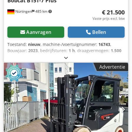
Bobcat
B15T-7 Plus
€ 21.500
Nürtingen
485 km
Vaste prijs excl. btw
Aanvragen
Bellen
Toestand:
nieuw
, machine-/voertuignummer:
16743
,
Bouwjaar:
2023
, bedrijfsturen:
1 h
, draagvermogen:
1.500
kg
, hefhoogte:
4.750 mm
, vrije hefhoogte:
1.545 mm
,
ladingzwaartepunt:
500 mm
, brandstoftype:
elektrisch
,
Advertentie
masttype:
triplex
, bouwhoogte:
2.130 mm
,
batterijspanning:
48 V
, vorklengte:
1.200 mm
,
voorbandmaat:
18x7-8
, achterbandmaat:
15x4,5-8
,
totaalgewicht:
3.140 kg
, 5069976 Csdpfx Asyhizxoh Eeha
Serienummer: FBA11-4180-08577 Accuspecificaties: 48V
575Ah