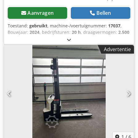
Aanvragen
Bellen
Toestand:
gebruikt
, machine-/voertuignummer:
17037
,
Bouwjaar:
2024
, bedrijfsturen:
20 h
, draagvermogen:
2.500
kg
, hefhoogte:
4.710 mm
, vrije hefhoogte:
1.700 mm
,
ladingzwaartepunt:
500 mm
, brandstoftype:
elektrisch
,
Advertentie
masttype:
triplex
, bouwhoogte:
2.180 mm
,
batterijspanning:
48 V
, vorklengte:
1.200 mm
,
voorbandmaat:
23X9-10
, achterbandmaat:
18X7-8
,
totaalgewicht:
3.552 kg
, 5141046 Serienummer: FBA47-
4880-01823 Cedpfx Asy Hau Ioh Eoha Specificaties batterij:
48V 600Ah lithium-ion
1
/
6