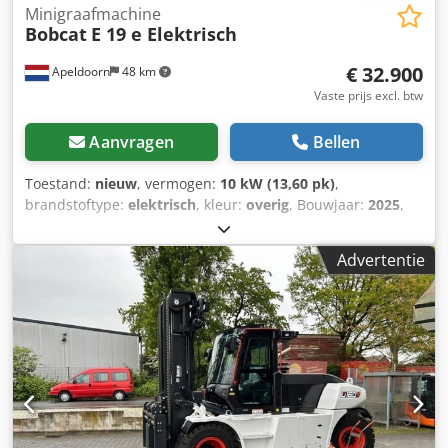
Minigraafmachine
Bobcat
E 19 e Elektrisch
€ 32.900
Apeldoorn
48 km
Vaste prijs excl. btw
Aanvragen
Bellen
Toestand:
nieuw
, vermogen:
10 kW (13,60 pk)
,
brandstoftype:
elektrisch
, kleur:
overig
, Bouwjaar:
2025
,
bedrijfsturen:
1 h
, Aandrijving: rupsaandrijving
Leeggewicht: 1.910 kg Afmetingen (L x B x H): 381 x 98 x 230
Advertentie
cm CE-markering: ja Csdpoznrnmsfx Ah Esha Algemene
staat: zeer goed Technische staat: zeer goed Optische
staat: zeer goed = Verdere opties en toebehoren = -
Hameren-/sorteerfunctie - Rotatiefunctie = Opmerkingen =
Algemeen Land van productie: Tsjechië Staat CE-type: CE 2
extra hydraulische functies voor sloop-/sorteergrijper,
cilinderbeschermingsset, uitschuifbaar onderstel