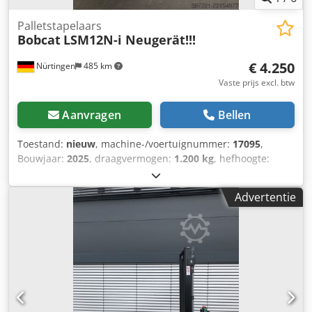
Palletstapelaars
Bobcat
LSM12N-i Neugerät!!!
€ 4.250
Nürtingen
485 km
Vaste prijs excl. btw
Aanvragen
Bellen
Toestand:
nieuw
, machine-/voertuignummer:
17095
,
Bouwjaar:
2025
, draagvermogen:
1.200 kg
, hefhoogte:
2.900 mm
, ladingzwaartepunt:
600 mm
, brandstoftype:
elektrisch
, masttype:
Simplex
, bouwhoogte:
1.970 mm
,
Advertentie
batterijspanning:
24 V
, vorklengte:
1.150 mm
,
totaalgewicht:
665 kg
, 5180321 Serienummer: OBWNR-
000081 Specificaties accu: 24V 60Ah Codpezfd Dbefx Ah
Eeha