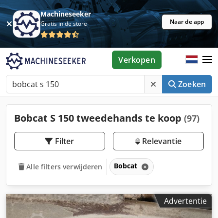
Machineseeker
Naar de app
Gratis in de store
Verkopen
Zoeken
Bobcat S 150 tweedehands te koop
(97)
Filter
Relevantie
Bobcat
Alle filters verwijderen
Advertentie