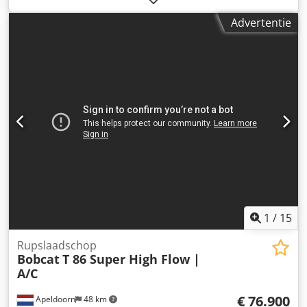
Advertentie
1
/
15
Rupslaadschop
Bobcat
T 86 Super High Flow |
A/C
€ 76.900
Apeldoorn
48 km