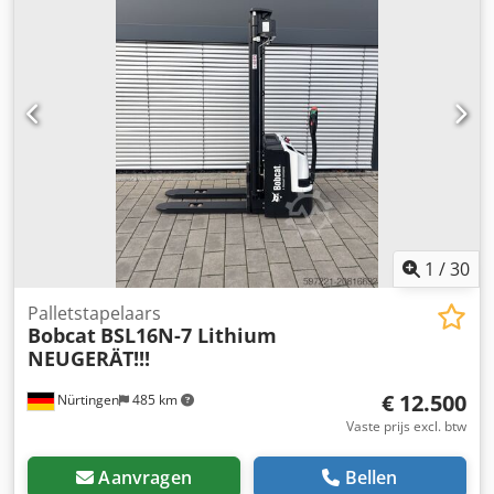
002740 Accuspecificaties: 24V 60Ah Csdpfx Aeykc Rrsh Ejha
1
/
30
Palletstapelaars
Bobcat
BSL16N-7 Lithium
NEUGERÄT!!!
€ 12.500
Nürtingen
485 km
Vaste prijs excl. btw
Aanvragen
Bellen