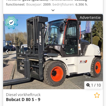
functioneel
, Bouwjaar:
2009
, bedrijfsturen:
6.306 h
,
machine-/voertuignummer:
A3L135221
, GEBRUIKTE
BOBCAT SKID STEERLOADER IN WERKENDE STAAT MODEL:
Advertentie
S150 SERIENUMMER: A3L135221 BOUWJAAR: 2009 UREN:
6306 Csdpfx Aoyzdixeh Ejha
1
/
10
Diesel vorkheftruck
Bobcat
D 80 S - 9