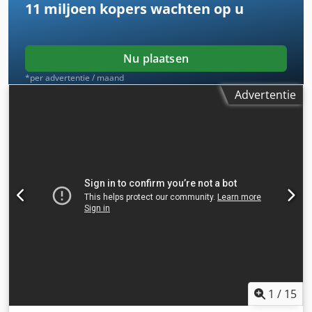
11 miljoen kopers
wachten op u
Nu plaatsen
*per advertentie / maand
Advertentie
1
/
15