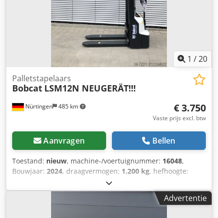
1
/
20
Palletstapelaars
Bobcat
LSM12N NEUGERÄT!!!
€ 3.750
Nürtingen
485 km
Vaste prijs excl. btw
Aanvragen
Bellen
Toestand:
nieuw
, machine-/voertuignummer:
16048
,
Bouwjaar:
2024
, draagvermogen:
1.200 kg
, hefhoogte:
3.200 mm
, ladingzwaartepunt:
600 mm
, brandstoftype:
elektrisch
, masttype:
Simplex
, bouwhoogte:
2.080 mm
,
Advertentie
batterijspanning:
24 V
, vorklengte:
1.150 mm
,
totaalgewicht:
576 kg
, 5076939 Serienummer: OBWNL-