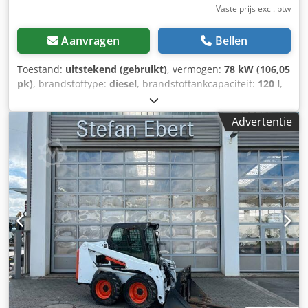
Vaste prijs excl. btw
Aanvragen
Bellen
Toestand:
uitstekend (gebruikt)
, vermogen:
78 kW (106,05
pk)
, brandstoftype:
diesel
, brandstoftankcapaciteit:
120 l
,
kleur:
overig
, hefhoogte:
3.350 mm
, Bouwjaar:
2023
,
bedrijfsturen:
1.168 h
, Uitrusting:
airconditioning
, Aantal
Advertentie
cilinders: 4 Toegestane totaalgewicht: 5.643 kg Afmetingen
(L x B x H): 390 x 203 x 211 cm Motortype: Bobcat DM03VA
Werkbreedte: 203 cm Cedpfx Aozbi Sqeh Eoha
Snelwisselsysteem: Ja CE-markering: ja Technische staat:
zeer goed Optische staat: zeer goed = Extra opties en
accessoires = - 3e hydraulische circuit - 4e hydraulische
circuit - Werklamp(en) - FOPS-cabinebescherming -
Bosbouwbeschermset - Rubberen rupsbanden - High-flow
- Hydraulische snelwissel - Radio-Bluetooth - Twee
snelheden = Opmerkingen = Aandrijflijn Emissienorm:
Stage V / Tier IV final Land van productie: VS Superflow,
hydraulische snelwissel, 2 snelheden, groot display,
airconditioning, bosbouwpakket (*zonder