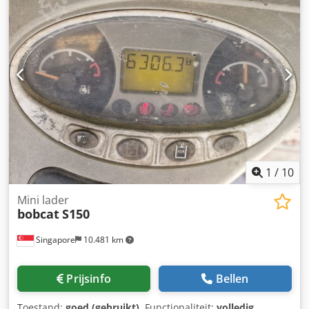
1
/
10
Mini lader
bobcat
S150
Singapore
10.481 km
Prijsinfo
Bellen
Toestand:
goed (gebruikt)
, Functionaliteit:
volledig