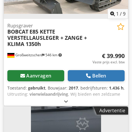
1
/
9
Rupsgraver
BOBCAT
E85 KETTE
VERSTELLAUSLEGER + ZANGE +
KLIMA 1350h
€ 39.990
Großweitzschen
546 km
Vaste prijs excl. btw
Aanvragen
Bellen
Toestand:
gebruikt
, Bouwjaar:
2017
, bedrijfsturen:
1.436 h
,
Uitrusting:
vierwielaandrijving
, Wij bieden een zeldzame
E85 aan, deze is niet eerder verhuurd en komt uit een
klein bouwbedrijf. De machine is voorzien van
Advertentie
airconditioning. * VERSTELLAUSLEGER met KLEM/GRIJPARM
* Hydraulische graafbak, optioneel leverbaar, op voorraad
tegen een redelijke meerprijs Cjdpszr Avvsfx Ah Esha *
Afkomstig uit een klein bouwbedrijf * Duitse uitvoering *