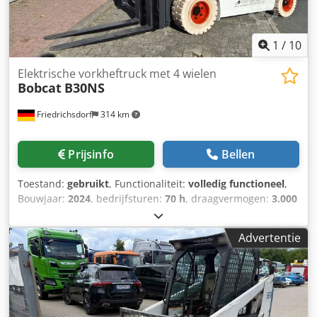
1
/
10
Elektrische vorkheftruck met 4 wielen
Bobcat
B30NS
Friedrichsdorf
314 km
Prijsinfo
Bellen
Toestand:
gebruikt
, Functionaliteit:
volledig functioneel
,
Bouwjaar:
2024
, bedrijfsturen:
70 h
, draagvermogen:
3.000
kg
, hefhoogte:
4.710 mm
, vrije hefhoogte:
1.475 mm
,
brandstoftype:
elektrisch
, masttype:
triplex
, bouwhoogte:
Advertentie
2.145 mm
, vermogen:
16 kW (21,75 pk)
,
vorkenbordbreedte:
1.116 mm
, vorklengte:
1.200 mm
,
leeggewicht:
4.850 kg
, totale lengte:
2.520 mm
,
aandrijftype:
Elektro
, bouwbreedte:
1.244 mm
, Elektrische
4-wiel vorkheftruck Lastzwaartepunt: 500 mm Vorkbreedte: