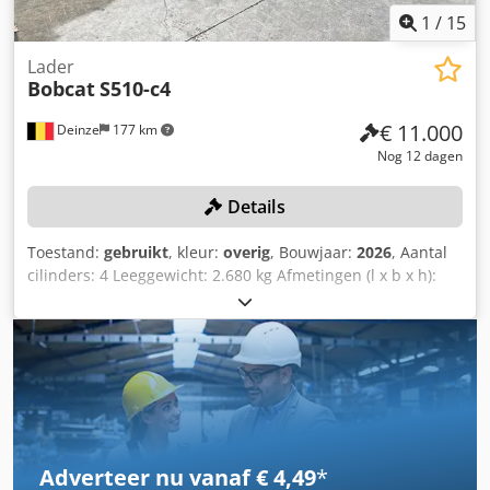
zwaailicht, stoel, Camera voor en achter
1
/
15
Lader
Bobcat
S510-c4
€ 11.000
Deinze
177 km
Nog 12 dagen
Details
Toestand:
gebruikt
, kleur:
overig
, Bouwjaar:
2026
, Aantal
cilinders: 4 Leeggewicht: 2.680 kg Afmetingen (l x b x h):
337 x 172 x 197 cm Snelwisselsysteem: Ja Eigen gewicht:
2680 kg Transportafmetingen: 3378 x 1727 x 1972 mm
Motormerk en -type: Kubota V2403 Vermogen: 36,5 kW /
48,9 pk Cilinders: 4 Bandenmaat: voor- en achterbanden:
30×10-16 Bakbreedte: 1730 mm Uitvoering: mechanische
snelwissel Extra functie: Geen CE-keuring of registratie
Geen documentatie Codpfx Ahezrv Ule Eoha
Adverteer nu vanaf € 4,49
*