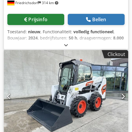
Friedrichsdorf
314 km
Prijsinfo
Bellen
Toestand:
nieuw
, Functionaliteit:
volledig functioneel
,
Bouwjaar:
2024
, bedrijfsturen:
50 h
, draagvermogen:
8.000
kg
, hefhoogte:
4.800 mm
, vrije hefhoogte:
1.570 mm
,
brandstoftype:
diesel
, masttype:
triplex
, bouwhoogte:
Clickout
2.780 mm
, vermogen:
59 kW (80,22 pk)
,
vorkenbordbreedte:
2.240 mm
, vorklengte:
2.400 mm
,
leeggewicht:
12.406 kg
, aandrijftype:
Diesel
,
Dieselvorkheftrucks Lastzwaartepunt: 600 Vorkbreedte: 180
mm Vorkdikte: 75 mm ISO-klasse: Terminal West Masttype:
Triplex Transmissie: omvormer Chjdpfx Aexr R Efoh Eja
Snelheidsklasse: 20 Conditie: Nieuw apparaat Technische
staat: Nieuw Type voorbanden: Superelastisch Voorbanden
Staat: Nieuw Type achterbanden: Superelastisch
Achterbanden Conditie: Nieuw zijverschuiver,
vorkversteller, 3e ventiel, 4e ventiel, werklamp achter,
werklamp voor, verwarming, volledige cabine, volledige
vrije lift, CE-certificaat, binnenspiegel, buitenspiegel,