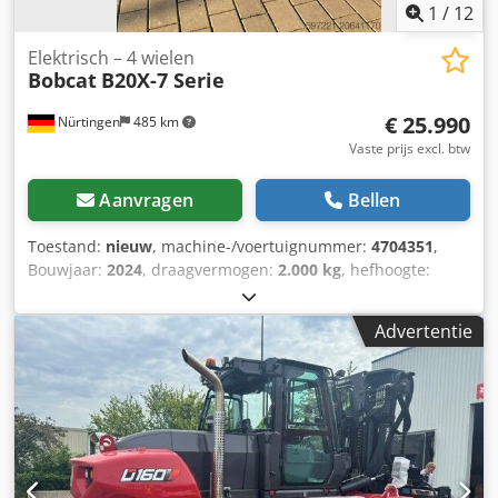
1
/
12
Elektrisch – 4 wielen
Bobcat
B20X-7 Serie
€ 25.990
Nürtingen
485 km
Vaste prijs excl. btw
Aanvragen
Bellen
Toestand:
nieuw
, machine-/voertuignummer:
4704351
,
Bouwjaar:
2024
, draagvermogen:
2.000 kg
, hefhoogte:
4.730 mm
, vrije hefhoogte:
1.000 mm
, ladingzwaartepunt:
500 mm
, brandstoftype:
elektrisch
, masttype:
triplex
,
Advertentie
bouwhoogte:
2.230 mm
, vorklengte:
1.200 mm
, motortype:
Elektrisch, fabrikant: Bobcat Chedpexz Spwofx Ah Eea