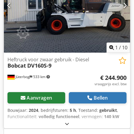
met Tobias Ebert voor meer informatie.
1
/
10
Heftruck voor zwaar gebruik - Diesel
Bobcat
DV160S-9
€ 244.900
Jüterbog
533 km
vraagprijs excl. btw
Aanvragen
Bellen
Bouwjaar:
2024
, bedrijfsturen:
5 h
, Toestand:
gebruikt
,
Functionaliteit:
volledig functioneel
, vermogen:
140 kW
(190,35 pk)
, leeggewicht:
27.300 kg
, brandstoftype:
diesel
,
totale lengte:
5.555 mm
, hefhoogte:
4.500 mm
, vrije