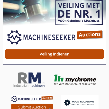
Ess 350
German
Impuls Controle
Inductie Verwarming
Inductie Verwarming Apparaat
Interne Slijpmachine
Veiling indienen
Kleingebindewannen Kl
Meer Verdieping Pers
Meten Van De Plaat
Ng 200
Reiniging Van Gebouwen