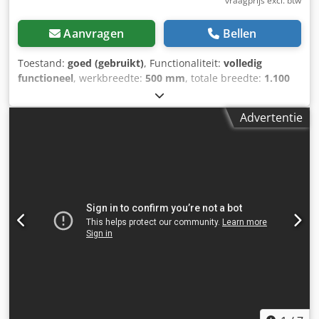
vraagprijs excl. btw
Aanvragen
Bellen
Toestand:
goed (gebruikt)
, Functionaliteit:
volledig
functioneel
, werkbreedte:
500 mm
, totale breedte:
1.100
mm
, totale lengte:
2.250 mm
, totale hoogte:
1.400 mm
,
Watergekoelde Led-uv droger in werking, de machine
Advertentie
beschikt over een besturingssysteem waarbij snelheid
ingesteld kan worden. Het beschikt over 2 krachtige
watergekoelde led lampen voor het direct drogen van het
oppervlakte Dsdpfx Ajy Exz Rjkijkr