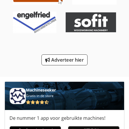
Reinigings- En Ontsmettingswerkzaamheden Machine
Riemen Voor Machines
Start En Landingsbanen
Teach In Draaibank
Verwarming Installatie
Adverteer hier
Werkbank Met Inhoud
Werken Voertuig
Machineseeker
Gratis in de store
De nummer 1 app voor gebruikte machines!