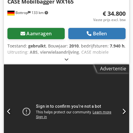
CASE
Mobilbagger WX165
€ 34.800
Bottrop
133 km
Vaste prijs excl. btw
Aanvragen
Bellen
Toestand:
gebruikt
, Bouwjaar:
2010
, bedrijfsturen:
7.940 h
,
Uitrusting:
ABS, vierwielaandrijving
, CASE mobiele
graafmachine Type: WX165 (hydraulische graafmachine)
Typegoedkeuringsnummer: N211 Motorfabrikant: Case
Advertentie
Motorvermogen: 105 kW Bedrijfstijden: 7940 uur
Djdpfxozripcs Abiekr Toelaatbaar totaalgewicht: 18000 kg
Transportlengte: 8,19 m Transportbreedte: 1,91 m
Transporthoogte: 2,89 m Kleur: geel - Bediening met
joystick - Egaliseerblad - Camera Wij ondersteunen u graag
ook op het gebied van financiering/leasing, in
samenwerking met onze partners. Alle gegevens onder
voorbehoud. Fouten en tussenverkoop voorbehouden.