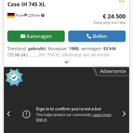
Case IH
745 XL
€ 24.500
Prüm
228 km
Vaste prijs excl. btw
Aanvragen
Bellen
Toestand:
gebruikt
, Bouwjaar:
1988
, vermogen:
53 kW
(72,06 pk)
, _____IHC 754 XL, afkomstig van de eerste
eigenaar, in uitstekende staat. Bedrijfstijden: ca. 8.600 uur.
Bouwjaar: 1988. Dedpszdmutsfx Abiokr Voorste
Advertentie
hefinrichting. Voorste aftakas. 30 km/u versnellingsbak.
Prijs: € 24.500,00 (exclusief BTW). Locatie: null