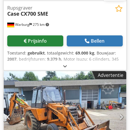
Rupsgraver
Case
CX700 SME
Warburg
275 km
Prijsinfo
Bellen
Toestand:
gebruikt
, totaalgewicht:
69.000 kg
, Bouwjaar:
2007
, bedrijfsturen:
9.379 h
, Motor Isuzu: 6 cilinders, 345
kW – AH-6WG1X – EPA en CE Giek 6,58 m Stel 3 m
Bodemplaten 650 mm Alle hydrauliekslangen
Advertentie
(hamer/grijper en rotatie) Djdpfxjul U H Tj Abiskr
Hydraulische snelwissel: OIL Quick OQ90 of Lehnhoff HS80
Dieplepel – 4,55 m³ SAE Transportgewicht 69 ton
Transportbreedte 3,93 m Werkbreedte (4,14 m met
opstappen) Transporthoogte 4,37 m Machine is in onze
werkplaats gereviseerd en gerepareerd Rapport op
aanvraag Grote onderhoudsbeurt uitgevoerd: alle oliën en
filters, inclusief 650 liter hydrauliekolie CASE Duitsland
maart 2026: De motor heeft 6 nieuwe injectoren (factuur