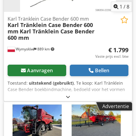
1
/
8
Karl Tränklein Case Bender 600 mm
Karl Tränklein Case Bender 600
mm
Karl Tränklein Case Bender
600 mm
€ 1.799
Wymysłów
889 km
Vaste prijs excl. btw
Aanvragen
Bellen
Toestand:
uitstekend (gebruikt)
, Te koop: Karl Tränklein
Case Bender boekbindmachine, bedoeld voor het vormen
en buigen van ruggen van harde boekomslagen. Het
apparaat geeft omslagen de juiste radius, waardoor deze
Advertentie
perfect aansluiten op het boekblok. De machine is
uitgerust met verstelbare rollen waarmee deze kan
worden aangepast aan verschillende omslagdiktes. De
robuuste gietijzeren constructie zorgt voor hoge precisie
en jarenlang gebruik. Technische gegevens: Fabrikant: Karl