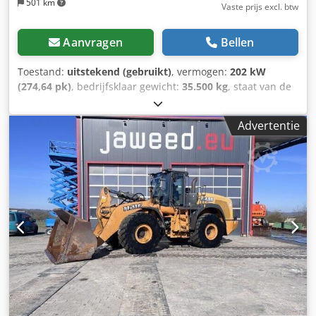
501 km
Vaste prijs excl. btw
Aanvragen
Bellen
Toestand:
uitstekend (gebruikt)
, vermogen:
202 kW
(274,64 pk)
, bedrijfsklaar gewicht:
35.500 kg
, staat van de
ketting:
70 %
, Bouwjaar:
2006
, bedrijfsturen:
9.139 h
,
Uitrusting:
airconditioning
, CASE CX330 Bouwjaar: 2006
Advertentie
Bedrijfstijden: 9.139 uur Gesloten cabine Dodpjzp Rm Rjfx
Abiskr Airconditioning Radio Centrale smering Standaard
giek Steel: 3,30 m Volledige hydraulische leidingen (voor
hamer, grijper, schaar) Snelwisselsysteem OQ80 1x bak –
800 mm breed 1x grijper – functioneert, maar heeft
reparatie nodig Onderstel in goede staat, circa 70% over
Bodemplaten 600 mm breed Isuzu motor met 202 kW CE-
keuring Transportafmetingen: 10,8 x 3 x 3,40 m
Bedrijfsgewicht: 35,5 ton.