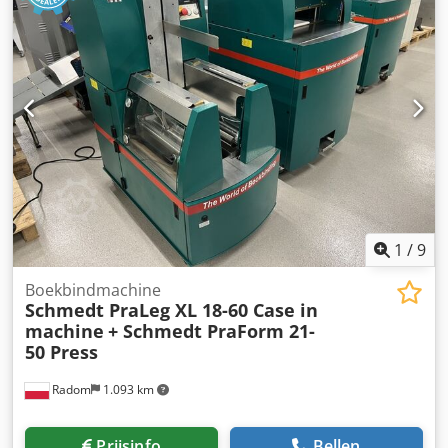
1
/
9
Boekbindmachine
Schmedt PraLeg XL 18-60 Case in
machine
+ Schmedt PraForm 21-
50 Press
Radom
1.093 km
Prijsinfo
Bellen