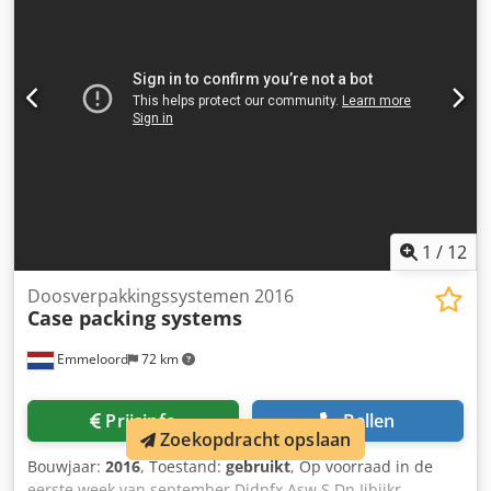
1
/
12
Doosverpakkingssystemen 2016
Case packing systems
Emmeloord
72 km
Prijsinfo
Bellen
Zoekopdracht opslaan
Bouwjaar:
2016
, Toestand:
gebruikt
, Op voorraad in de
eerste week van september Djdpfx Asw S Dn Ijbijkr