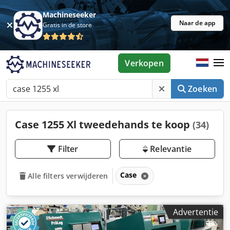
Machineseeker
Naar de app
Gratis in de store
Verkopen
Zoeken
Case 1255 Xl tweedehands te koop
(34)
Filter
Relevantie
Case
Alle filters verwijderen
Advertentie