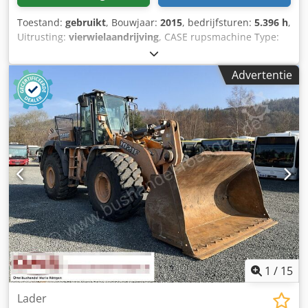
Toestand:
gebruikt
, Bouwjaar:
2015
, bedrijfsturen:
5.396 h
,
Uitrusting:
vierwielaandrijving
, CASE rupsmachine Type:
1650M Leeggewicht: 19.200 kg Vermogen: 122 kW
Bedrijfsuren: 5.396 Uitrusting: - Stoelverwarming -
Advertentie
Airconditioning - Radio - Achterop ripper met 3 tanden -
Voorste cabinebeschermingen en roosters
Dksdezhyrmspfx Abijr - Schuifblad (hydraulisch
opklapbaar) Wij ondersteunen u graag ook op het gebied
van financiering/leasing met onze partners. Alle gegevens
zonder garantie. Wijzigingen en tussentijdse verkoop
voorbehouden.
1
/
15
Lader