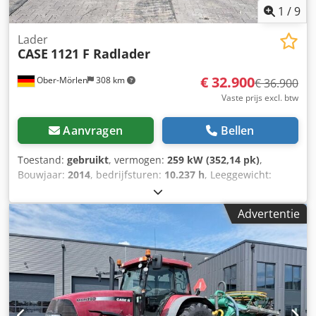
1
/
9
Lader
CASE
1121 F Radlader
€ 32.900
Ober-Mörlen
308 km
€ 36.900
Vaste prijs excl. btw
Aanvragen
Bellen
Toestand:
gebruikt
, vermogen:
259 kW (352,14 pk)
,
Bouwjaar:
2014
, bedrijfsturen:
10.237 h
, Leeggewicht:
27.024 kg Neem contact op met Emal Jaweed voor meer
informatie. Wiellader, Case 1121F, bouwjaar 2014,
Advertentie
bedrijfsuren: 10.237 h, lengte: 8.960 mm, breedte: 2.990
mm, hoogte: 3.570 mm, maximaal toegestaan
totaalgewicht: 27.024 kg, motor: Case, motorvermogen: 239
kW, airconditioning, weegsysteem, extra hydraulica,
achteruitrijcamera, automatische smering, bakafmetingen:
lengte: 1.800 mm, breedte: 3.000 mm, hoogte: 1.750 mm,
video beschikbaar. Overig: * Wij bieden meer dan 200