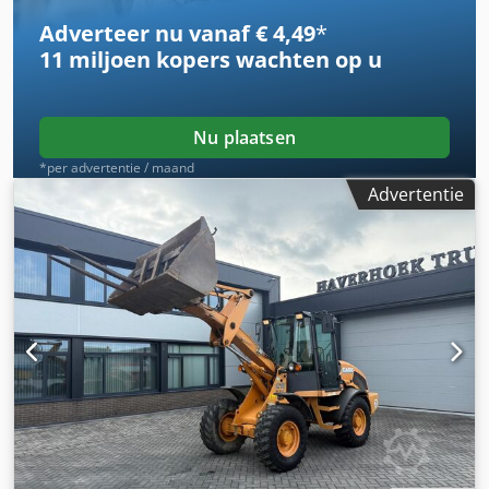
eigenaar, volledig dealeronderhouden, direct inzetbaar! -
Adverteer nu vanaf € 4,49
*
80% rupsloopwerk - Inclusief 3 bakken: 1300 mm, 450 mm
11 miljoen kopers
wachten op u
en 2000 mm slotenbak - Optioneel met TOPCON 3D-
systeem uit 2021 Djdoy En Ndopfx Abiskr
Nu plaatsen
*per advertentie / maand
Advertentie