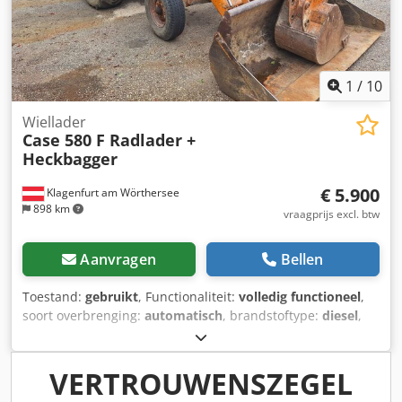
op aanvraag)
1
/
10
Wiellader
Case 580 F Radlader +
Heckbagger
€ 5.900
Klagenfurt am Wörthersee
898 km
vraagprijs excl. btw
Aanvragen
Bellen
Toestand:
gebruikt
, Functionaliteit:
volledig functioneel
,
soort overbrenging:
automatisch
, brandstoftype:
diesel
,
bedrijfsklaar gewicht:
7.500 kg
, asconfiguratie:
4x2
, eerste
registratie:
10/1977
, Bouwjaar:
1977
, Uitrusting:
hydraulica
, Technisch in orde Dkjdpfet S Idrox Abior
VERTROUWENSZEGEL