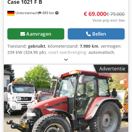
Case
1021 F B
€ 69.000
Untersteinach
489 km
€ 79.000
Vaste prijs excl. btw
Aanvragen
Bellen
Toestand:
gebruikt
, kilometerstand:
7.980 km
, vermogen:
239 kW (324,95 pk)
, soort overbrenging:
automatisch
,
brandstoftype:
diesel
, kleur:
geel
, eerste registratie:
01/2013
, Bouwjaar:
2013
, Uitrusting:
airconditioning
, =
Advertentie
Verdere opties en accessoires = - Airconditioning - Radio
Dksdpfsy Hu U Aex Abior - Stuurbekrachtiging - Zonneklep
= Opmerkingen = +++Gewicht: 24.000 kg Km/h+++
+++4x4+++ +++Banden 26,5xR25 90%+++
+++Werklampen+++ +++Trillingsdemper+++
+++Differentieelslot vooras+++ +++Schop 3,6 m³+++
+++Weegschaal+++ - Algemeen: - Motor: Case -
Transmissie: Automaat - Totaal aantal zitplaatsen: 1 -
Veiligheid: - Achteruitrijcamera - Passagiersruimte: -
Airconditioning - Ventilatienozzles - Exterieur: -