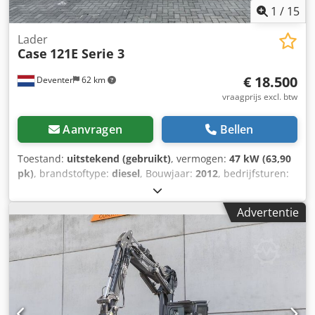
1
/
15
Lader
Case
121E Serie 3
€ 18.500
Deventer
62 km
vraagprijs excl. btw
Aanvragen
Bellen
Toestand:
uitstekend (gebruikt)
, vermogen:
47 kW (63,90
pk)
, brandstoftype:
diesel
, Bouwjaar:
2012
, bedrijfsturen:
1.060 h
, = Overige opties en accessoires = - Bediening met
2 pedalen - Afgesloten cabine = Opmerkingen = CASE 121E
Advertentie
Serie 3 – bouwjaar 2012 – 1.060 bedrijfsuren CASE 121E
Serie 3 wiellader, bouwjaar 2012. De machine verkeert in
goede staat en heeft slechts 1.060 bedrijfsuren. De
machine verkeert zowel technisch als optisch in goede
staat. Hij is geschikt voor diverse toepassingen en is direct
inzetbaar. Kenmerken: * Bouwjaar: 2012 * Slechts 1.060
bedrijfsuren * Goede technische en optische staat