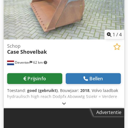
1
/
4
Schop
Case
Shovelbak
Deventer
62 km
Prijsinfo
Bellen
Toestand:
goed (gebruikt)
, Bouwjaar:
2018
, Volvo laadbak
hydraulisch high reach Dodpfx Abowwtg Ssiekr = Verdere
informatie = Bouwjaar: 2018 Toepasselijk voor:
Bouwmachines Snelwisselsysteem: Ja Technische staat:
Advertentie
goed Optische staat: goed Neem contact op met Gerrit
Haverhoek voor meer informatie.