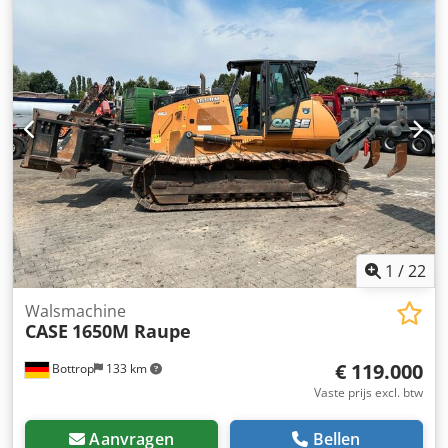
Reg. datum: Vermogen: 190 pk Urenstand: 6348
Versnellingsbak: Volautomatische powershift 19+6
Dieseltank: 1 Tankinhoud: 400 L Radio: ? Luchtgeveerde
stoel: ? Schijfrem: Natrem Bandenmaat: 600/65R25 +
650/75R38 - 520/70R34 Profiel % over: 60% 90% - 40%
Gereedschapskist: ? Hydraulisch systeem: ? Fabrikant vat:
Samson Tankinhoud: 8000 L Hogedrukpomp: 2 x HPP
Hogedrukcapaciteit: 122 l/min - 130 bar Vacuümpomp:
Samson Afstandsbediening: ? Dkjdoynq Dbspfx Abier
1
/
22
Walsmachine
CASE
1650M Raupe
€ 119.000
Bottrop
133 km
Vaste prijs excl. btw
Aanvragen
Bellen