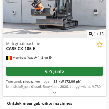
Dsdpezrd Uaofx Abijkr * Direct inzetbaar Neem contact
met ons op voor meer informatie of om een bezichtiging in
te plannen. = Overige informatie = Bouwjaar: 2012
Leeggewicht: 5.800 kg Laadvermogen: 1.540 kg Maximaal
toelaatbaar gewicht: 7.340 kg Technische staat: zeer goed
Optische staat: zeer goed Serienummer:
FNH121ESNCHP00140 Neem contact op met Gerrit
1
/
15
Haverhoek voor meer informatie.
Midi graafmachine
CASE
CX 105 E
Moerbeke-Waas
142 km
Prijsinfo
Toestand:
nieuw
, vermogen:
53 kW (72,06 pk)
,
brandstoftype:
diesel
, Bouwjaar:
2026
, Leeggewicht: 9.780
kg Dodezrrw Ajpfx Abiekr Neem contact op met KEY-TEC
Sales voor meer informatie.
Ontdek meer gebruikte machines