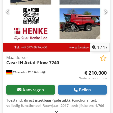
Tränklein Type: Case Bender / rugvormmachine
Werkbreedte: ca. 600 mm Instelbare roldraad Stabiele
gietijzeren constructie Elektrische aandrijving Werktafel
Djdpfx Abeziwnboiokr Staat: gebruikt Toepassingen:
productie van hardcover boeken, boekbinderijen,
drukkerijen, grafische bedrijven, productie van albums,
catalogi en omslagen.
1
/
17
Maaidorser
Case IH
Axial-Flow 7240
€ 210.000
Wagenfeld
234 km
Vaste prijs excl. btw
Aanvragen
Bellen
Toestand:
direct inzetbaar (gebruikt)
, Functionaliteit:
volledig functioneel
, Bouwjaar:
2017
, bedrijfsturen:
1.706
h
, vermogen:
366 kW (497,62 pk)
, brandstoftype:
diesel
,