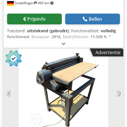
Sindelfingen
460 km
Prijsinfo
Bellen
Toestand:
uitstekend (gebruikt)
, Functionaliteit:
volledig
functioneel
, Bouwjaar:
2016
, bedrijfsturen:
11.500 h
, *
11.500 bedrijfsuren * Bedrijfsgewicht 15.700 kg *
Motorvermogen 77 kW * Roadliner * hydraulische
Advertentie
snelwissel * airconditioning Dedpey Rm H Eefx Abijkr