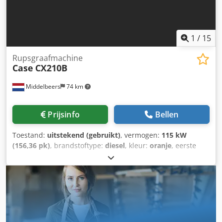
1
/
15
Rupsgraafmachine
Case
CX210B
Middelbeers
74 km
Prijsinfo
Bellen
Toestand:
uitstekend (gebruikt)
, vermogen:
115 kW
(156,36 pk)
, brandstoftype:
diesel
, kleur:
oranje
, eerste
registratie:
07/2013
, Bouwjaar:
2012
, bedrijfsturen:
15.109
h
, Algemene informatie Bouwjaar: 2012 Serienummer:
DCH210R5NCEAH2500 Technische informatie Aantal
cilinders: 4 Leeggewicht: 22.600 kg Functioneel
Werkbreedte: 300 cm CE-markering: ja Staat Technische
staat: zeer goed Optische staat: zeer goed Financiële
informatie Prijs: op aanvraag Garantie Garantie: Van eerste