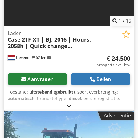
1
/
15
Lader
Case
21F XT | BJ: 2016 | Hours:
2058h | Quick change...
€ 24.500
Deventer
62 km
vraagprijs excl. btw
Aanvragen
Bellen
Toestand:
uitstekend (gebruikt)
, soort overbrenging:
automatisch
, brandstoftype:
diesel
, eerste registratie:
06/2016
, Bouwjaar:
2016
, bedrijfsturen:
2.058 h
, Uitrusting:
cabine
, = Verdere opties en accessoires = - Afgesloten
Advertentie
cabine - Radio/cd-speler = Opmerkingen = CASE 21F XT
wiellader, bouwjaar 2016, met slechts 2.058 draaiuren.
Deze compacte en krachtige wiellader komt uit Duitsland
en verkeert in een goede, onderhouden staat. De machine