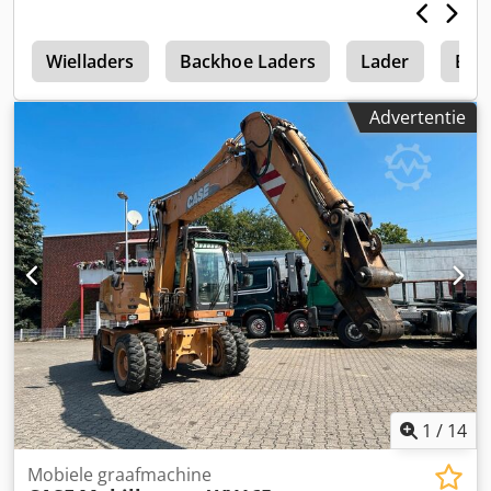
e
Wielladers
Backhoe Laders
Lader
Bac
Advertentie
1
/
14
Mobiele graafmachine