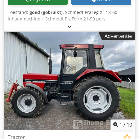
Toestand:
goed (gebruikt)
, Schmedt PraLeg XL 18-60
inhangmachine + Schmedt PraForm 21-50 pers.
Geproduceerd in 2022. Schmedt PraLeg XL 18-60
inhangmachine voor boeken De machine verkeert in goede
Advertentie
staat en is direct inzetbaar. Geschikt voor het inhangen
van een boekblok in een voorbereide hardcover. Voorzien
van twee lijmeenheden, met traploze lijmdikte-instelling.
Formaat: Blokhoogte: 80 – 450 mm Blokbreedte: 110 – 450
mm Blokdikte: 2 – 80 mm Capaciteit: ca. 200 – 300
stuks/uur Stroomvoorziening: 230V Gewicht: 300 kg
Gemaakt in Duitsland. Schmedt PraForm 21-50 boekpers
Boekpers met groefsnijder. Geproduceerd door Schmedt,
Duitsland. De machine is in zeer goede staat en direct
klaar voor productie. Technische specificaties: Maximaal
formaat: 420 x 520 x 100 mm Gewicht: 220 kg
Stroomvoorziening: 230V + perslucht. Dodszdazbjpfx
Abiskr Prijs geldt voor de set van beide machines.
1
/
10
Tractor