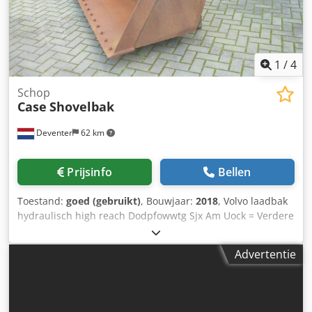
1
/
4
Schop
Case
Shovelbak
Deventer
62 km
Prijsinfo
Bellen
Toestand:
goed (gebruikt)
, Bouwjaar:
2018
, Volvo laadbak
hydraulisch high reach Dodpfowwtg Sjx Am Uock = Verdere
informatie = Bouwjaar: 2018 Toepasselijk voor:
Bouwmachines Snelwisselsysteem: Ja Technische staat:
Advertentie
goed Optische staat: goed Neem contact op met Gerrit
Haverhoek voor meer informatie.