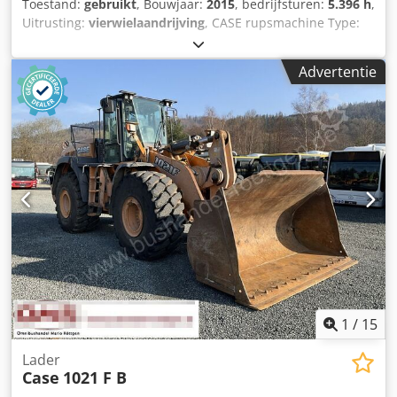
Toestand:
gebruikt
, Bouwjaar:
2015
, bedrijfsturen:
5.396 h
,
Uitrusting:
vierwielaandrijving
, CASE rupsmachine Type:
1650M Djdpfxjzhyrmj Am Ueck Leeggewicht: 19.200 kg
Vermogen: 122 kW Bedrijfsuren: 5.396 Uitrusting: -
Advertentie
Stoelverwarming - Airconditioning - Radio - Achterop
ripper met 3 tanden - Voorste cabinebeschermingen en
roosters - Schuifblad (hydraulisch opklapbaar) Wij
ondersteunen u graag ook op het gebied van
financiering/leasing met onze partners. Alle gegevens
zonder garantie. Wijzigingen en tussentijdse verkoop
voorbehouden.
1
/
15
Lader
Case
1021 F B