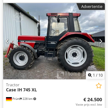
Uitrusting:
airconditioning
, CASE CX330 Bouwjaar: 2006
Advertentie
Bedrijfstijden: 9.139 uur Gesloten cabine Airconditioning
Radio Centrale smering Standaard giek Steel: 3,30 m
Volledige hydraulische leidingen (voor hamer, grijper,
schaar) Snelwisselsysteem OQ80 1x bak – 800 mm breed
Djdpfx Aozp Rm Rsm Ueck 1x grijper – functioneert, maar
heeft reparatie nodig Onderstel in goede staat, circa 70%
over Bodemplaten 600 mm breed Isuzu motor met 202 kW
CE-keuring Transportafmetingen: 10,8 x 3 x 3,40 m
Bedrijfsgewicht: 35,5 ton.
1
/
10
Tractor
Case IH
745 XL
€ 24.500
Prüm
228 km
Vaste prijs excl. btw