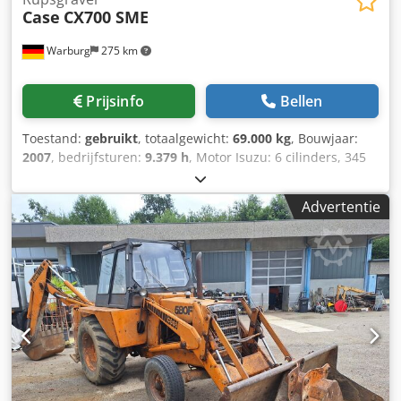
Case
CX700 SME
Warburg
275 km
Prijsinfo
Bellen
Toestand:
gebruikt
, totaalgewicht:
69.000 kg
, Bouwjaar:
2007
, bedrijfsturen:
9.379 h
, Motor Isuzu: 6 cilinders, 345
kW – AH-6WG1X – EPA en CE Giek 6,58 m Stel 3 m
Bodemplaten 650 mm Alle hydrauliekslangen
Advertentie
(hamer/grijper en rotatie) Hydraulische snelwissel: OIL
Quick OQ90 of Lehnhoff HS80 Dieplepel – 4,55 m³ SAE
Transportgewicht 69 ton Transportbreedte 3,93 m
Werkbreedte (4,14 m met opstappen) Transporthoogte 4,37
m Dcjdpsul U H Tsfx Am Usk Machine is in onze werkplaats
gereviseerd en gerepareerd Rapport op aanvraag Grote
onderhoudsbeurt uitgevoerd: alle oliën en filters, inclusief
650 liter hydrauliekolie CASE Duitsland maart 2026: De
motor heeft 6 nieuwe injectoren (factuur op aanvraag)