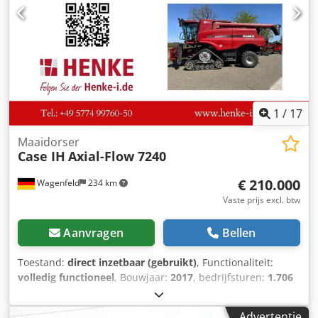
Case Bender / rugvormmachine Werkbreedte: ca. 600 mm
Instelbare roldraad Stabiele gietijzeren constructie
Elektrische aandrijving Werktafel Staat: gebruikt
Toepassingen: productie van hardcover boeken,
boekbinderijen, drukkerijen, grafische bedrijven, productie
van albums, catalogi en omslagen.
1
/
17
Maaidorser
Case IH
Axial-Flow 7240
€ 210.000
Wagenfeld
234 km
Vaste prijs excl. btw
Aanvragen
Bellen
Toestand:
direct inzetbaar (gebruikt)
, Functionaliteit:
volledig functioneel
, Bouwjaar:
2017
, bedrijfsturen:
1.706
h
, vermogen:
366 kW (497,62 pk)
, brandstoftype:
diesel
,
maximale snelheid:
30 km/h
, eerste registratie:
07/2017
,
Advertentie