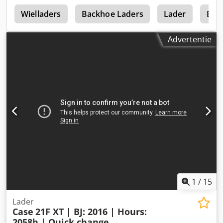
0
Wielladers
Backhoe Laders
Lader
Bac
Advertentie
1
/
15
Lader
Case
21F XT | BJ: 2016 | Hours:
2058h | Quick change...