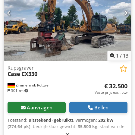
1
/
13
Rupsgraver
Case
CX330
€ 32.500
Zimmern ob Rottweil
501 km
Vaste prijs excl. btw
Aanvragen
Bellen
Toestand:
uitstekend (gebruikt)
, vermogen:
202 kW
(274,64 pk)
, bedrijfsklaar gewicht:
35.500 kg
, staat van de
ketting:
70 %
, Bouwjaar:
2006
, bedrijfsturen:
9.139 h
,