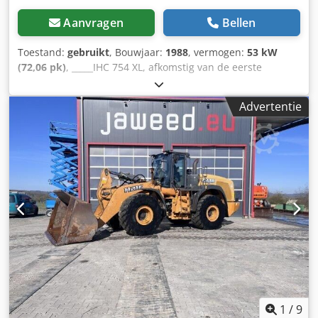
Aanvragen
Bellen
Toestand:
gebruikt
, Bouwjaar:
1988
, vermogen:
53 kW
(72,06 pk)
, _____IHC 754 XL, afkomstig van de eerste
eigenaar, in uitstekende staat. Dedpfezdmutsx Am Usck
Bedrijfstijden: ca. 8.600 uur. Bouwjaar: 1988. Voorste
Advertentie
hefinrichting. Voorste aftakas. 30 km/u versnellingsbak.
Prijs: € 24.500,00 (exclusief BTW). Locatie: null
1
/
9