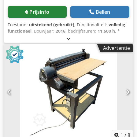
Prijsinfo
Bellen
Toestand:
uitstekend (gebruikt)
, Functionaliteit:
volledig
functioneel
, Bouwjaar:
2016
, bedrijfsturen:
11.500 h
, *
11.500 bedrijfsuren * Bedrijfsgewicht 15.700 kg *
Motorvermogen 77 kW Dcodpfx Amjy Rm H Ee Ujk *
Advertentie
Roadliner * hydraulische snelwissel * airconditioning
1
/
8