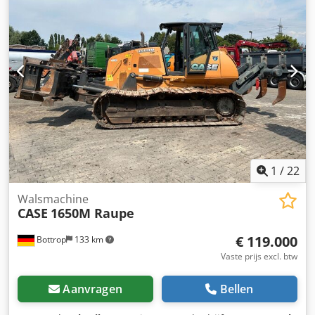
Versnellingsbak: Volautomatische powershift 19+6
Dieseltank: 1 Tankinhoud: 400 L Radio: ? Luchtgeveerde
stoel: ? Schijfrem: Natrem Bandenmaat: 600/65R25 +
650/75R38 - 520/70R34 Profiel % over: 60% 90% - 40%
Gereedschapskist: ? Hydraulisch systeem: ? Fabrikant vat:
Samson Tankinhoud: 8000 L Hogedrukpomp: 2 x HPP
Hogedrukcapaciteit: 122 l/min - 130 bar Dsdpsynq Dbsfx
Am Ueck Vacuümpomp: Samson Afstandsbediening: ?
1
/
22
Walsmachine
CASE
1650M Raupe
€ 119.000
Bottrop
133 km
Vaste prijs excl. btw
Aanvragen
Bellen