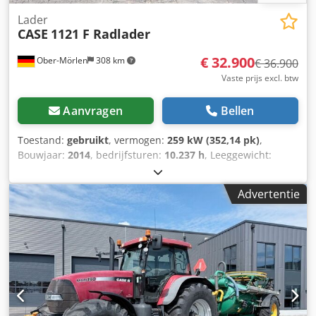
Lader
CASE
1121 F Radlader
€ 32.900
Ober-Mörlen
308 km
€ 36.900
Vaste prijs excl. btw
Aanvragen
Bellen
Toestand:
gebruikt
, vermogen:
259 kW (352,14 pk)
,
Bouwjaar:
2014
, bedrijfsturen:
10.237 h
, Leeggewicht:
27.024 kg Neem contact op met Emal Jaweed voor meer
informatie. Wiellader, Case 1121F, bouwjaar 2014,
Advertentie
bedrijfsuren: 10.237 h, lengte: 8.960 mm, breedte: 2.990
mm, hoogte: 3.570 mm, maximaal toegestaan
totaalgewicht: 27.024 kg, motor: Case, motorvermogen: 239
kW, airconditioning, weegsysteem, extra hydraulica,
achteruitrijcamera, automatische smering, bakafmetingen:
lengte: 1.800 mm, breedte: 3.000 mm, hoogte: 1.750 mm,
video beschikbaar. Dcjdpfx Amsyn Nfwe Ujk Overig: * Wij
bieden meer dan 200 eenheden te koop aan. * Onze