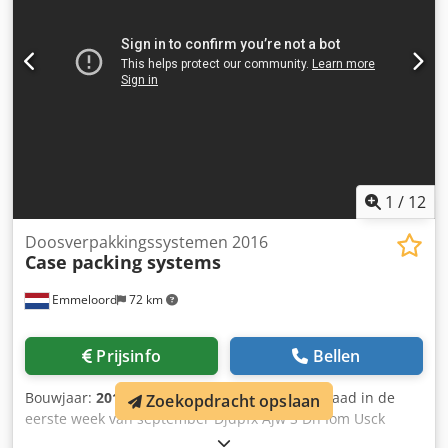
1
/
12
Doosverpakkingssystemen 2016
Case packing systems
Emmeloord
72 km
Prijsinfo
Bellen
Bouwjaar:
2016
, Toestand:
gebruikt
, Op voorraad in de
Zoekopdracht opslaan
eerste week van september Djdpfx Ajw S Dn Iom Usck