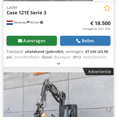
Lader
Case
121E Serie 3
€ 18.500
Deventer
62 km
vraagprijs excl. btw
Aanvragen
Bellen
Toestand:
uitstekend (gebruikt)
, vermogen:
47 kW (63,90
pk)
, brandstoftype:
diesel
, Bouwjaar:
2012
, bedrijfsturen:
1.060 h
, = Overige opties en accessoires = - Bediening met
2 pedalen - Afgesloten cabine Djdpfxjzrd Uaj Am Ujck =
Advertentie
Opmerkingen = CASE 121E Serie 3 – bouwjaar 2012 – 1.060
bedrijfsuren CASE 121E Serie 3 wiellader, bouwjaar 2012.
De machine verkeert in goede staat en heeft slechts 1.060
bedrijfsuren. De machine verkeert zowel technisch als
optisch in goede staat. Hij is geschikt voor diverse
toepassingen en is direct inzetbaar. Kenmerken: *
Bouwjaar: 2012 * Slechts 1.060 bedrijfsuren * Goede
technische en optische staat * Direct inzetbaar Neem