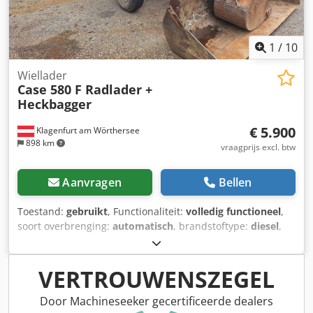
1
/
10
Wiellader
Case 580 F Radlader +
Heckbagger
€ 5.900
Klagenfurt am Wörthersee
898 km
vraagprijs excl. btw
Aanvragen
Bellen
Toestand:
gebruikt
, Functionaliteit:
volledig functioneel
,
soort overbrenging:
automatisch
, brandstoftype:
diesel
,
bedrijfsklaar gewicht:
7.500 kg
, asconfiguratie:
4x2
, eerste
registratie:
10/1977
, Bouwjaar:
1977
, Uitrusting:
hydraulica
, Technisch in orde Dcodpfxot S Idre Am Uek
VERTROUWENSZEGEL
Door Machineseeker gecertificeerde dealers