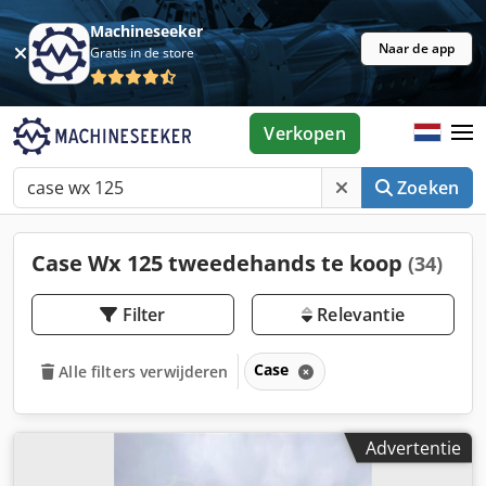
Machineseeker
Naar de app
Gratis in de store
Verkopen
Zoeken
Case Wx 125 tweedehands te koop
(34)
Filter
Relevantie
Case
Alle filters verwijderen
Advertentie