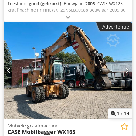
Toestand:
goed (gebruikt)
, Bouwjaar:
2005
, CASE WX125
graafmachine nr HHCWX125N5LB00688 Bouwjaar 2005 86
kW 9786 uur één bak gewicht 13 ton Dcodpfx Amjx Atlie
Uek Geen documenten
Advertentie
1
/
14
Mobiele graafmachine
CASE
Mobilbagger WX165