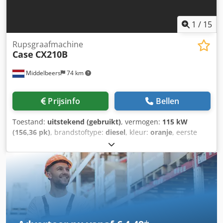
1
/
15
Rupsgraafmachine
Case
CX210B
Middelbeers
74 km
Prijsinfo
Bellen
Toestand:
uitstekend (gebruikt)
, vermogen:
115 kW
(156,36 pk)
, brandstoftype:
diesel
, kleur:
oranje
, eerste
registratie:
07/2013
, Bouwjaar:
2012
, bedrijfsturen:
15.109
h
, Algemene informatie Bouwjaar: 2012 Serienummer:
DCH210R5NCEAH2500 Technische informatie Aantal
cilinders: 4 Dedpfx Amjy En Nde Ujck Leeggewicht: 22.600
kg Functioneel Werkbreedte: 300 cm CE-markering: ja Staat
Technische staat: zeer goed Optische staat: zeer goed
Financiële informatie Prijs: op aanvraag Garantie Garantie:
Van eerste eigenaar, volledig dealeronderhouden, direct