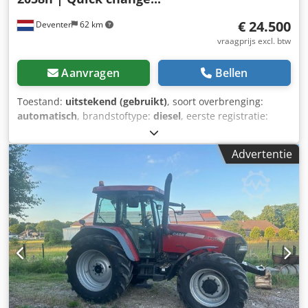
€ 24.500
Deventer
62 km
vraagprijs excl. btw
Aanvragen
Bellen
Toestand:
uitstekend (gebruikt)
, soort overbrenging:
automatisch
, brandstoftype:
diesel
, eerste registratie:
06/2016
, Bouwjaar:
2016
, bedrijfsturen:
2.058 h
, Uitrusting:
cabine
, = Verdere opties en accessoires = Dedpfx Aezp N
Advertentie
Umsm Uock - Afgesloten cabine - Radio/cd-speler =
Opmerkingen = CASE 21F XT wiellader, bouwjaar 2016, met
slechts 2.058 draaiuren. Deze compacte en krachtige
wiellader komt uit Duitsland en verkeert in een goede,
onderhouden staat. De machine is direct inzetbaar en is
ideaal voor grondwerk, landbouw, recycling,
bestratingswerkzaamheden en werkzaamheden op het
bedrijfsterrein. De machine is uitgerust met een
hydraulische snelsluitkoppeling en een extra hydraulische
functie aan de voorzijde. Hierdoor kunnen verschillende
aanbouwwerktuigen probleemloos worden gebruikt. De