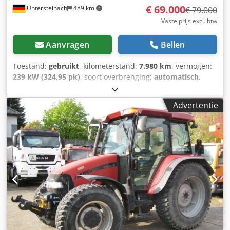
€ 69.000
Untersteinach
489 km
€ 79.000
Vaste prijs excl. btw
Aanvragen
Bellen
Toestand:
gebruikt
, kilometerstand:
7.980 km
, vermogen:
239 kW (324,95 pk)
, soort overbrenging:
automatisch
,
brandstoftype:
diesel
, kleur:
geel
, eerste registratie:
01/2013
, Bouwjaar:
2013
, Uitrusting:
airconditioning
, =
Advertentie
Verdere opties en accessoires = - Airconditioning - Radio -
Stuurbekrachtiging - Zonneklep = Opmerkingen =
+++Gewicht: 24.000 kg Km/h+++ +++4x4+++ +++Banden
26,5xR25 90%+++ +++Werklampen+++
+++Trillingsdemper+++ +++Differentieelslot vooras+++
+++Schop 3,6 m³+++ +++Weegschaal+++ - Algemeen: -
Motor: Case - Transmissie: Automaat - Totaal aantal
zitplaatsen: 1 - Veiligheid: - Achteruitrijcamera -
Passagiersruimte: - Airconditioning - Ventilatienozzles -
Exterieur: - Stuurbekrachtiging - Zonneklep -
Bestuurdersdeur - Audio, communicatie, elektronica: -
Radio Dedpjy Hu U Asfx Am Ujck - Overig: Afmetingen