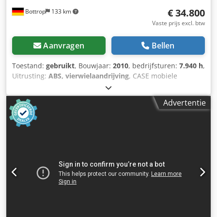
€ 34.800
Bottrop
133 km
Vaste prijs excl. btw
Aanvragen
Bellen
Toestand:
gebruikt
, Bouwjaar:
2010
, bedrijfsturen:
7.940 h
,
Uitrusting:
ABS, vierwielaandrijving
, CASE mobiele
graafmachine Type: WX165 (hydraulische graafmachine)
Typegoedkeuringsnummer: N211 Motorfabrikant: Case
Advertentie
Motorvermogen: 105 kW Bedrijfstijden: 7940 uur
Toelaatbaar totaalgewicht: 18000 kg Transportlengte: 8,19
m Transportbreedte: 1,91 m Transporthoogte: 2,89 m
Kleur: geel Dcsdezripcspfx Am Ujk - Bediening met joystick
- Egaliseerblad - Camera Wij ondersteunen u graag ook op
het gebied van financiering/leasing, in samenwerking met
onze partners. Alle gegevens onder voorbehoud. Fouten en
tussenverkoop voorbehouden.