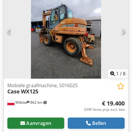
1
/
8
Mobiele graafmachine, S016025
Case
WX125
€ 19.400
Wilków
862 km
EXW Vaste prijs excl. btw
Aanvragen
Bellen