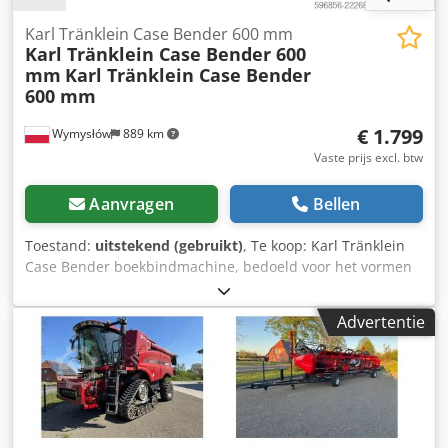
Karl Tränklein Case Bender 600 mm
Karl Tränklein Case Bender 600
mm
Karl Tränklein Case Bender
600 mm
€ 1.799
Wymysłów
889 km
Vaste prijs excl. btw
Aanvragen
Bellen
Toestand:
uitstekend (gebruikt)
, Te koop: Karl Tränklein
Case Bender boekbindmachine, bedoeld voor het vormen
en buigen van ruggen van harde boekomslagen. Het
apparaat geeft omslagen de juiste radius, waardoor deze
Advertentie
perfect aansluiten op het boekblok. De machine is
uitgerust met verstelbare rollen waarmee deze kan
worden aangepast aan verschillende omslagdiktes. De
robuuste gietijzeren constructie zorgt voor hoge precisie
en jarenlang gebruik. Technische gegevens:
Dodpfxoziwnbe Am Uock Fabrikant: Karl Tränklein Type: