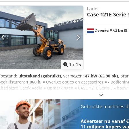
goed Chjdpfsy En Ndox Acdsa Financiële informatie Prijs: op aanvra
Lader
eigenaar, volledig dealeronderhouden, direct inzetbaar! - 80% rups
Case
121E Serie 
mm, 450 mm en 2000 mm slotenbak - Optioneel met TOPCON 3D-sy
Deventer
62 km
1
/
15
Toestand:
uitstekend (gebruikt)
, vermogen:
47 kW (63,90 pk)
, bra
bedrijfsturen:
1.060 h
, = Overige opties en accessoires = - Bedieni
Chedpjzrd Uaefx Acdja = Opmerkingen = CASE 121E Serie 3 – bouwja
121E Serie 3 wiellader, bouwjaar 2012. De machine verkeert in goed
bedrijfsuren. De machine verkeert zowel technisch als optisch in goe
toepassingen en is direct inzetbaar. Kenmerken: * Bouwjaar: 2012 
Gebruikte machines d
technische en optische staat * Direct inzetbaar Neem contact met 
bezichtiging in te plannen. = Overige informatie = Bouwjaar: 2012
Adverteer nu vanaf €
1.540 kg Maximaal toelaatbaar gewicht: 7.340 kg Technische staat: 
11 miljoen kopers
wa