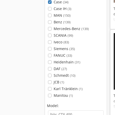
Case
(34)
Case IH
(3)
MAN
(150)
Benz
(139)
Mercedes-Benz
(139)
SCANIA
(99)
Iveco
(83)
Siemens
(35)
FANUC
(33)
Heidenhain
(31)
DAF
(27)
Schmedt
(10)
JCB
(1)
Karl Tränklein
(1)
Manitou
(1)
Model: