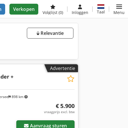
n
Verkopen
Taal
Volglijst
(0)
Inloggen
Menu
Relevantie
Advertentie
ader +
ersee
898 km
€ 5.900
vraagprijs excl. btw
Aanvraag sturen