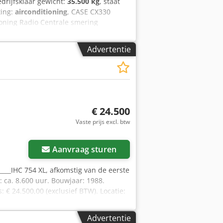
edrijfsklaar gewicht:
35.500 kg
, staat
ting:
airconditioning
, CASE CX330
ioning Radio Centrale smering
raulische leidingen (voor hamer,
rijper – functioneert, maar heeft
Advertentie
laten 600 mm breed Isuzu motor met
ewicht: 35,5 ton.
€ 24.500
Vaste prijs excl. btw
Aanvraag sturen
_____IHC 754 XL, afkomstig van de eerste
: ca. 8.600 uur. Bouwjaar: 1988.
: € 24.500,00 (exclusief BTW). Locatie:
Advertentie