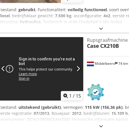
Toestand:
gebruikt
, Functionaliteit:
volledig functioneel
, soort ove
diesel
, bedrijfsklaar gewicht:
7.500 kg
, asconfiguratie:
4x2
, eerste r
Uitrusting:
hydraulica
, Technisch in orde Chsdpfxot S Idrj Acdsa
Rupsgraafmachine
Case
CX210B
Middelbeers
74 km
1
/
15
Toestand:
uitstekend (gebruikt)
, vermogen:
115 kW (156,36 pk)
, b
eerste registratie:
07/2013
, Bouwjaar:
2012
, bedrijfsturen:
15.109 h
Serienummer: DCH210R5NCEAH2500 Technische informatie Aantal ci
Functioneel Werkbreedte: 300 cm CE-markering: ja Staat Technische 