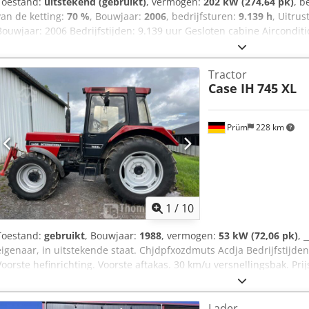
Toestand:
uitstekend (gebruikt)
, vermogen:
202 kW (274,64 pk)
, b
van de ketting:
70 %
, Bouwjaar:
2006
, bedrijfsturen:
9.139 h
, Uitrus
Bouwjaar: 2006 Bedrijfstijden: 9.139 uur Gesloten cabine Aircondit
Standaard giek Cjdpfx Acjzp Rm Rodsha Steel: 3,30 m Volledige hyd
grijper, schaar) Snelwisselsysteem OQ80 1x bak – 800 mm breed 1x g
Tractor
reparatie nodig Onderstel in goede staat, circa 70% over Bodemp
Case IH
745 XL
202 kW CE-keuring Transportafmetingen: 10,8 x 3 x 3,40 m Bedrijfsg
Prüm
228 km
1
/
10
Toestand:
gebruikt
, Bouwjaar:
1988
, vermogen:
53 kW (72,06 pk)
, 
eigenaar, in uitstekende staat. Chjdpfxozdmuts Acdja Bedrijfstijden
Voorste hefinrichting. Voorste aftakas. 30 km/u versnellingsbak. Prijs
null
Lader