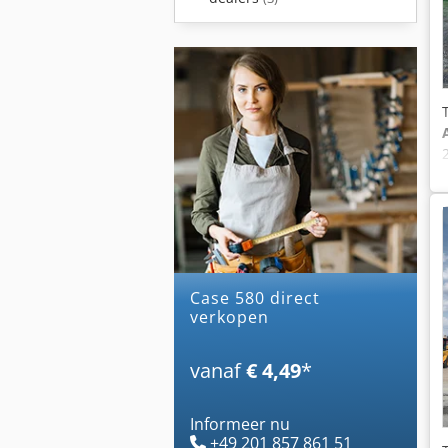
case 580 direct
verkopen
vanaf
€ 4,49
*
Informeer nu
+49 201 857 861 51