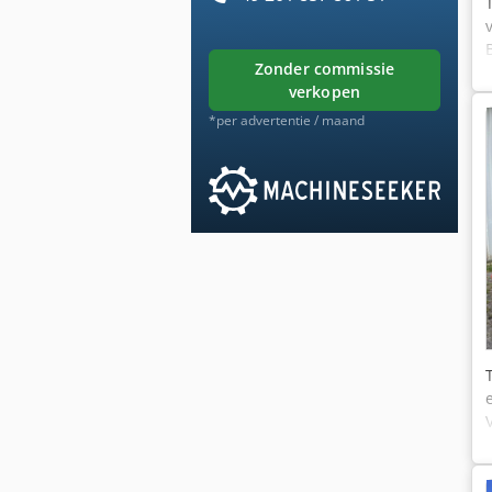
zonder commissie
verkopen
*per advertentie / maand