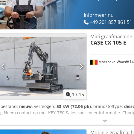
Serienummer: FNH121ESNCHP00140 Neem contact op met Gerrit Hav
Informeer nu
+49 201 857 861 51
Midi graafmachine
CASE
CX 105 E
Moerbeke-Waas
14
1
/
15
Toestand:
nieuw
, vermogen:
53 kW (72,06 pk)
, brandstoftype:
dies
kg Neem contact op met KEY-TEC Sales voor meer informatie. Chod
Mobiele graafmach