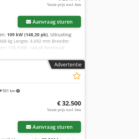
8 m • Breedte: 1,74 m • Hoogte: 2,46 m
Vaste prijs excl. btw
aiuren, direct inzetbaar. Voor meer
u altijd contact met ons opnemen.
rmatie = Modeljaar: 2016 Toelaatbaar
Aanvraag sturen
CE-markering: ja Technische staat: zeer
contact op met Gerrit Haverhoek voor
gen:
109 kW (148,20 pk)
, Uitrusting:
.868 kg Lengte: 4.692 mm Breedte:
en: 105,9 kW, 144 pk Nominaal
plaatsing: 7.480 cm³ Koppeltoename:
Advertentie
501 km
€ 32.500
Vaste prijs excl. btw
Aanvraag sturen