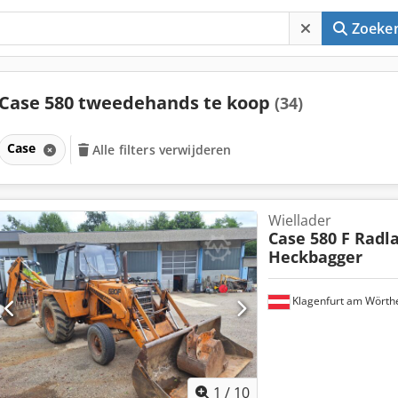
Zoeke
Case 580 tweedehands te koop
(34)
Case
Alle filters verwijderen
Wiellader
Case 580 F Radl
Heckbagger
Klagenfurt am Wörth
1
/
10