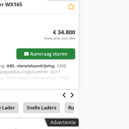
er WX165
€ 34.800
Vaste prijs excl. btw
Aanvraag sturen
ing:
ABS, vierwielaandrijving
, CASE
 Typegoedkeuringsnummer: N211
ur Toelaatbaar totaalgewicht: 18000
te: 2,89 m Kleur: geel - Bediening met
et gebied van financiering/leasing, in
vens onder voorbehoud. Fouten en
 Lader
Snelle Laders
Rupsgraafmachines
Advertentie