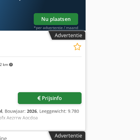
erhoek voor meer informatie.
Nu plaatsen
*per advertentie / maand
Advertentie
2 km
Prijsinfo
el
, Bouwjaar:
2026
, Leeggewicht: 9.780
pfx Aezrrw Aocdoa
Advertentie
ine