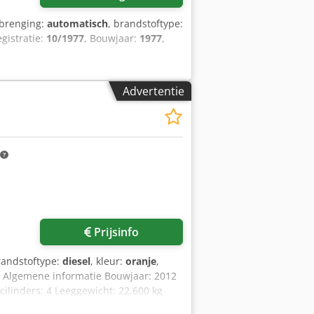
rbrenging:
automatisch
, brandstoftype:
egistratie:
10/1977
, Bouwjaar:
1977
,
Advertentie
Prijsinfo
randstoftype:
diesel
, kleur:
oranje
,
, Algemene informatie Bouwjaar: 2012
linders: 4 Leeggewicht: 22.600 kg
staat: zeer goed Optische staat: zeer