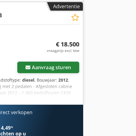
ag Garantie Garantie: Van eerste
Advertentie
loopwerk - Inclusief 3 bakken: 1300
3
steem uit 2021
€ 18.500
vraagprijs excl. btw
Aanvraag sturen
ndstoftype:
diesel
, Bouwjaar:
2012
,
ng met 2 pedalen - Afgesloten cabine
ar 2012 – 1.060 bedrijfsuren CASE
e staat en heeft slechts 1.060
de staat. Hij is geschikt voor diverse
* Slechts 1.060 bedrijfsuren * Goede
irect verkopen
ons op voor meer informatie of om een
 Leeggewicht: 5.800 kg Laadvermogen:
 4,49
*
zeer goed Optische staat: zeer goed
chten op u