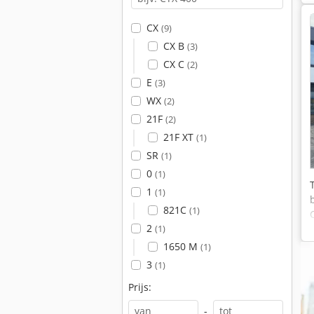
CX
(9)
CX B
(3)
CX C
(2)
E
(3)
WX
(2)
21F
(2)
21F XT
(1)
SR
(1)
0
(1)
1
(1)
821C
(1)
2
(1)
1650 M
(1)
3
(1)
Prijs:
-