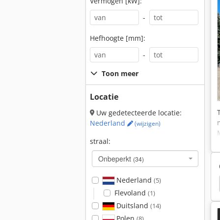
Vermogen [kW]:
-
Hefhoogte [mm]:
-
Toon meer
Locatie
Uw gedetecteerde locatie:
Nederland
(wijzigen)
straal:
Onbeperkt
(34)
Nederland
(5)
Neuson 2404
Neuson 2001
Neuson 1903
Flevoland
(1)
Duitsland
(14)
Polen
(8)