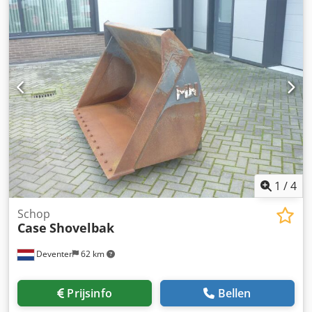
uitgerust met verstelbare rollen waarmee deze kan
worden aangepast aan verschillende omslagdiktes. De
robuuste gietijzeren constructie zorgt voor hoge precisie
en jarenlang gebruik. Technische gegevens: Fabrikant: Karl
Tränklein Type: Case Bender / rugvormmachine
Werkbreedte: ca. 600 mm Instelbare roldraad Stabiele
gietijzeren constructie Elektrische aandrijving Werktafel
Staat: gebruikt Toepassingen: productie van hardcover
boeken, boekbinderijen, drukkerijen, grafische bedrijven,
Dcedpfx Aoziwnbjppjk productie van albums, catalogi en
omslagen.
1
/
4
Schop
Case
Shovelbak
Deventer
62 km
Prijsinfo
Bellen