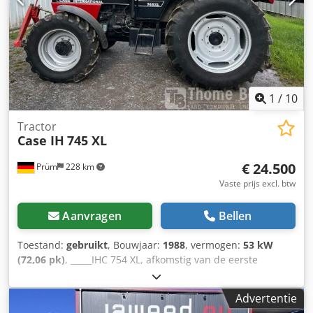
keuring Transportafmetingen: 10,8 x 3 x 3,40 m
Bedrijfsgewicht: 35,5 ton.
1
/
10
Tractor
Case IH
745 XL
€ 24.500
Prüm
228 km
Vaste prijs excl. btw
Aanvragen
Bellen
Toestand:
gebruikt
, Bouwjaar:
1988
, vermogen:
53 kW
(72,06 pk)
, _____IHC 754 XL, afkomstig van de eerste
eigenaar, in uitstekende staat. Bedrijfstijden: ca. 8.600 uur.
Bouwjaar: 1988. Voorste hefinrichting. Voorste aftakas. 30
Advertentie
km/u versnellingsbak. Prijs: € 24.500,00 (exclusief BTW).