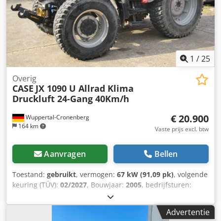
1
/
25
Overig
CASE
JX 1090 U Allrad Klima
Druckluft 24-Gang 40Km/h
€ 20.900
Wuppertal-Cronenberg
164 km
Vaste prijs excl. btw
Aanvragen
Bellen
Toestand:
gebruikt
, vermogen:
67 kW (91,09 pk)
, volgende
keuring (TÜV):
02/2027
, Bouwjaar:
2005
, bedrijfsturen:
9.560 h
, Uitrusting:
airconditioning, cabine,
vierwielaandrijving
, Duitse trekker, tot voor kort in gebruik.
Advertentie
2e eigenaar, beide keren in handen van een