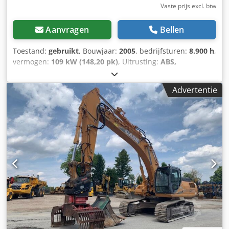
Vaste prijs excl. btw
Aanvragen
Bellen
Toestand:
gebruikt
, Bouwjaar:
2005
, bedrijfsturen:
8.900 h
,
vermogen:
109 kW (148,20 pk)
, Uitrusting:
ABS,
airconditioning, cabine, vierwielaandrijving
, Dood
gewicht: 5.868 kg Lengte: 4.692 mm Breedte: 2.507 mm
Advertentie
Hoogte: 2.997 mm Wielbasis: 2.723 mm Dcjdpfx Aswlmt
Ieppsk Nominaal vermogen: 105,9 kW, 144 pk Nominaal
toerental: 2.200 tpm Aantal cilinders: 6 Verplaatsing: 7.480
cm³ Koppeltoename: 51,3 Vierwielaandrijving