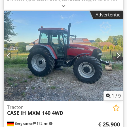
kg Dcsdpfx Ajzrrw Ajppsk Neem contact op met KEY-TEC
Sales voor meer informatie.
Advertentie
1
/
9
Tractor
CASE
IH MXM 140 4WD
€ 25.900
Bergkamen
172 km