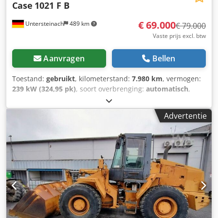
Case
1021 F B
€ 69.000
Untersteinach
489 km
€ 79.000
Vaste prijs excl. btw
Aanvragen
Bellen
Toestand:
gebruikt
, kilometerstand:
7.980 km
, vermogen:
239 kW (324,95 pk)
, soort overbrenging:
automatisch
,
brandstoftype:
diesel
, kleur:
geel
, eerste registratie:
01/2013
, Bouwjaar:
2013
, Uitrusting:
airconditioning
, =
Advertentie
Verdere opties en accessoires = - Airconditioning - Radio -
Stuurbekrachtiging - Zonneklep = Opmerkingen =
+++Gewicht: 24.000 kg Km/h+++ +++4x4+++ +++Banden
26,5xR25 90%+++ +++Werklampen+++
+++Trillingsdemper+++ +++Differentieelslot vooras+++
+++Schop 3,6 m³+++ +++Weegschaal+++ - Algemeen: -
Motor: Case - Transmissie: Automaat - Totaal aantal
zitplaatsen: 1 - Veiligheid: - Achteruitrijcamera -
Passagiersruimte: - Airconditioning - Ventilatienozzles -
Exterieur: Dcsdpfx Apoy Hu U Aspek - Stuurbekrachtiging -