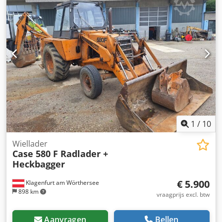
1
/
10
Wiellader
Case 580 F Radlader +
Heckbagger
€ 5.900
Klagenfurt am Wörthersee
898 km
vraagprijs excl. btw
Aanvragen
Bellen