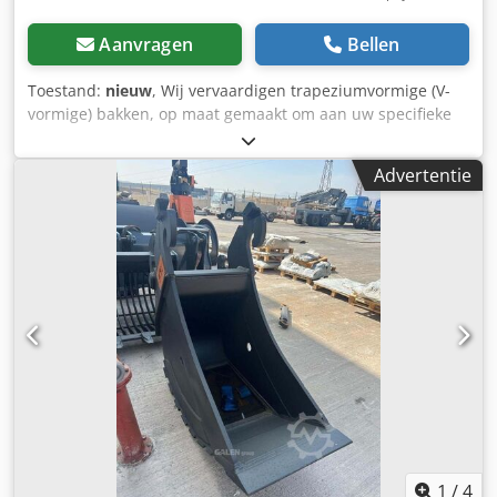
Aanvragen
Bellen
Toestand:
nieuw
, Wij vervaardigen trapeziumvormige (V-
vormige) bakken, op maat gemaakt om aan uw specifieke
kanaalafmetingen te voldoen Dcsdswn E A Hspfx Appok
Advertentie
1
/
4