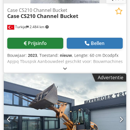
Case CS210 Channel Bucket
Case
CS210 Channel Bucket
Turkije
2.484 km
Prijsinfo
Bellen
Bouwjaar:
2023
, Toestand:
nieuw
, Lengte: 60 cm Dcodpfx
Apjpq Tbuspsk Aanbouwdeel geschikt voor: Bouwmachines
Inhoud laadruimte: 500 l Garantie: 6 maanden
Verkoopprijs: € 2.500, US$ 2.641
Advertentie