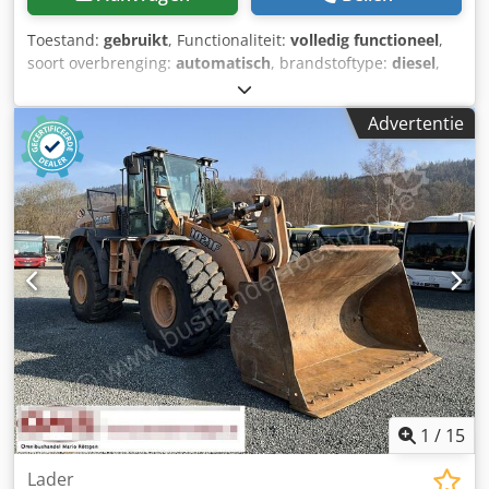
Toestand:
gebruikt
, Functionaliteit:
volledig functioneel
,
soort overbrenging:
automatisch
, brandstoftype:
diesel
,
bedrijfsklaar gewicht:
7.500 kg
, asconfiguratie:
4x2
, eerste
registratie:
10/1977
, Bouwjaar:
1977
, Uitrusting:
Advertentie
hydraulica
, Technisch in orde Dcodpfx Apst S Idrjpjk
1
/
15
Lader