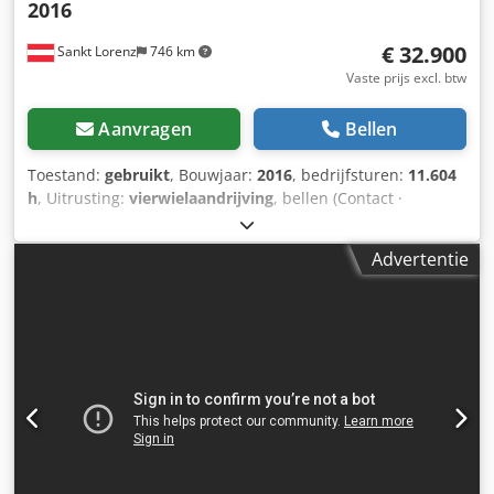
2016
€ 32.900
Sankt Lorenz
746 km
Vaste prijs excl. btw
Aanvragen
Bellen
Toestand:
gebruikt
, Bouwjaar:
2016
, bedrijfsturen:
11.604
h
, Uitrusting:
vierwielaandrijving
, bellen (Contact ·
Telefoon · Mobiel · WhatsApp) Dcjdpskq Amfjfx Appsk *
Case 921F wiellader 4x4 vierwielaandrijving * Verwarming /
Advertentie
Airconditioning * Bouwjaar: 2016 * VIN:
FNH921F1NGHE12139 * Kw: 190 * Eigen gewicht: 19.680 kg
* Totaal gewicht: 21.600 kg * Uren: 11.604 * 3 stuks
beschikbaar * Prijs op aanvraag * Alle informatie zonder
garantie