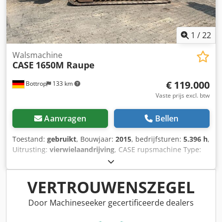
1
/
22
Walsmachine
CASE
1650M Raupe
€ 119.000
Bottrop
133 km
Vaste prijs excl. btw
Aanvragen
Bellen
Toestand:
gebruikt
, Bouwjaar:
2015
, bedrijfsturen:
5.396 h
,
Uitrusting:
vierwielaandrijving
, CASE rupsmachine Type:
1650M Leeggewicht: 19.200 kg Dedpjzhyrmjfx Appjck
Vermogen: 122 kW Bedrijfsuren: 5.396 Uitrusting: -
Stoelverwarming - Airconditioning - Radio - Achterop
VERTROUWENSZEGEL
ripper met 3 tanden - Voorste cabinebeschermingen en
roosters - Schuifblad (hydraulisch opklapbaar) Wij
Door Machineseeker gecertificeerde dealers
ondersteunen u graag ook op het gebied van