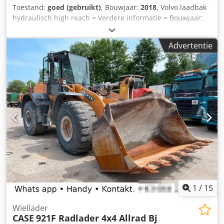
Toestand:
goed (gebruikt)
, Bouwjaar:
2018
, Volvo laadbak
hydraulisch high reach = Verdere informatie = Bouwjaar:
2018 Toepasselijk voor: Bouwmachines Snelwisselsysteem:
Ja Dsdpfowwtg Ssx Appeck Technische staat: goed
Advertentie
Optische staat: goed Neem contact op met Gerrit
Haverhoek voor meer informatie.
1
/
15
Wiellader
CASE
921F Radlader 4x4 Allrad Bj