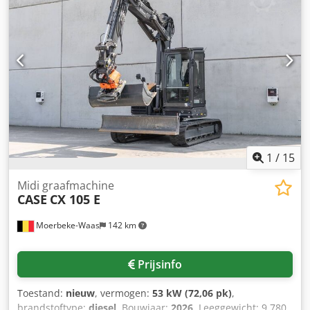
machine verkeert zowel technisch als optisch in goede
staat. Hij is geschikt voor diverse toepassingen en is direct
inzetbaar. Kenmerken: * Bouwjaar: 2012 * Slechts 1.060
bedrijfsuren * Goede technische en optische staat * Direct
inzetbaar Neem contact met ons op voor meer informatie
of om een bezichtiging in te plannen. = Overige informatie
= Bouwjaar: 2012 Leeggewicht: 5.800 kg Dodpfxezrd Uae
Appjck Laadvermogen: 1.540 kg Maximaal toelaatbaar
gewicht: 7.340 kg Technische staat: zeer goed Optische
staat: zeer goed Serienummer: FNH121ESNCHP00140
Neem contact op met Gerrit Haverhoek voor meer
1
/
15
informatie.
Midi graafmachine
CASE
CX 105 E
Moerbeke-Waas
142 km
Prijsinfo
Toestand:
nieuw
, vermogen:
53 kW (72,06 pk)
,
brandstoftype:
diesel
, Bouwjaar:
2026
, Leeggewicht: 9.780