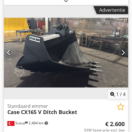
de ketting:
60 %
, Bouwjaar:
2012
, bedrijfsturen:
4.490 h
,
Advertentie
Uitrusting:
cabine
, Fabrikant: CASE Type: CX 50B S2
Bouwjaar: 2012 Dedpfxsy H H Arj Appeck Uren: 4490
Gewicht: 4945 kg Motor: Yanmar 4TNV88-XYB Vermogen:
31,5 kW Onderwagen: 400 mm rubberen rupsen
Uitvoering: Snelwisselsysteem (SWE) hydraulische
slotenbak schuifblad radio Direct inzetbaar. Wijzigingen en
tussentijdse verkoop voorbehouden.
1
/
4
Standaard emmer
Case
CX165 V Ditch Bucket
€ 2.600
Susuz
2.484 km
EXW Vaste prijs excl. btw