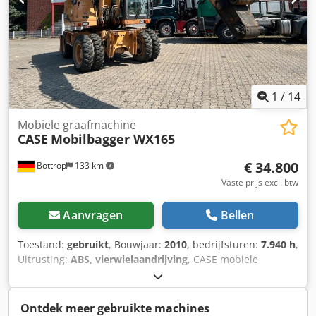
- Inclusief 3 bakken: 1300 mm, 450 mm en 2000 mm
slotenbak - Optioneel met TOPCON 3D-systeem uit 2021
1
/
14
Mobiele graafmachine
CASE
Mobilbagger WX165
€ 34.800
Bottrop
133 km
Vaste prijs excl. btw
Aanvragen
Bellen
Toestand:
gebruikt
, Bouwjaar:
2010
, bedrijfsturen:
7.940 h
,
Uitrusting:
ABS, vierwielaandrijving
, CASE mobiele
graafmachine Type: WX165 (hydraulische graafmachine)
Typegoedkeuringsnummer: N211 Motorfabrikant: Case
Motorvermogen: 105 kW Bedrijfstijden: 7940 uur
Ontdek meer gebruikte machines