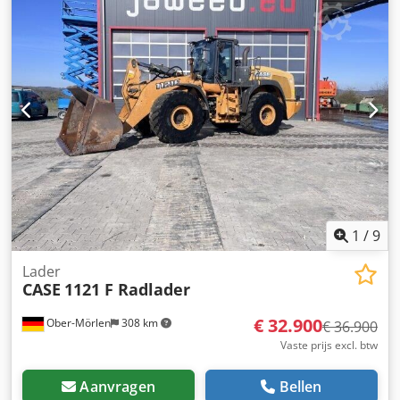
Dedpfx Apezdmutopjck Locatie: null
1
/
9
Lader
CASE
1121 F Radlader
€ 32.900
Ober-Mörlen
308 km
€ 36.900
Vaste prijs excl. btw
Aanvragen
Bellen