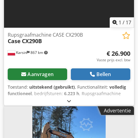
1
/
17
Rupsgraafmachine CASE CX290B
Case
CX290B
€ 26.900
Karsin
867 km
Vaste prijs excl. btw
Aanvragen
Bellen
Toestand:
uitstekend (gebruikt)
, Functionaliteit:
volledig
functioneel
, bedrijfsturen:
6.223 h
, Rupsgraafmachine
CASE CX290B Kawasaki Hydraulica Isuzu Motor Technische
gegevens: - Motor: Isuzu AH-6HK1X (6-cilinder,
Advertentie
turbocompressor, common rail). - Motorvermogen: ca. 154
kW (209 pk) bij 1800 tpm. - Bedrijfsgewicht: ca. 29.100 kg -
30.000 kg (afhankelijk van uitrusting). - Hydraulisch
systeem: Variabele plunjerpompen (Kawasaki), zorgen voor