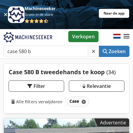
Machineseeker
Naar de app
Gratis in de store
Verkopen
Zoeken
Case 580 B tweedehands te koop
(34)
Filter
Relevantie
Case
Alle filters verwijderen
Advertentie