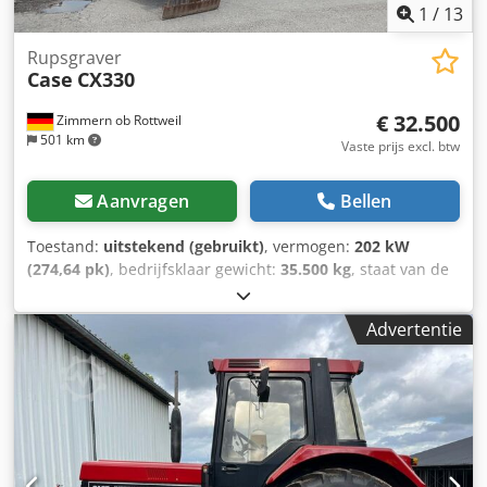
1
/
13
Rupsgraver
Case
CX330
€ 32.500
Zimmern ob Rottweil
501 km
Vaste prijs excl. btw
Aanvragen
Bellen
Toestand:
uitstekend (gebruikt)
, vermogen:
202 kW
(274,64 pk)
, bedrijfsklaar gewicht:
35.500 kg
, staat van de
ketting:
70 %
, Bouwjaar:
2006
, bedrijfsturen:
9.139 h
,
Uitrusting:
airconditioning
, CASE CX330 Dedpszp Rm Refx
Advertentie
Appjck Bouwjaar: 2006 Bedrijfstijden: 9.139 uur Gesloten
cabine Airconditioning Radio Centrale smering Standaard
giek Steel: 3,30 m Volledige hydraulische leidingen (voor
hamer, grijper, schaar) Snelwisselsysteem OQ80 1x bak –
800 mm breed 1x grijper – functioneert, maar heeft
reparatie nodig Onderstel in goede staat, circa 70% over
Bodemplaten 600 mm breed Isuzu motor met 202 kW CE-