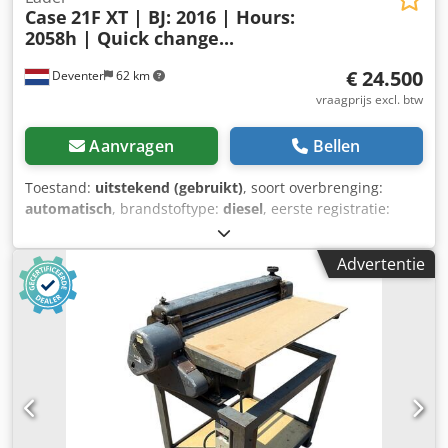
Case
21F XT | BJ: 2016 | Hours:
2058h | Quick change...
€ 24.500
Deventer
62 km
vraagprijs excl. btw
Aanvragen
Bellen
Toestand:
uitstekend (gebruikt)
, soort overbrenging:
automatisch
, brandstoftype:
diesel
, eerste registratie:
06/2016
, Bouwjaar:
2016
, bedrijfsturen:
2.058 h
, Uitrusting:
cabine
, = Verdere opties en accessoires = - Afgesloten
Advertentie
cabine - Radio/cd-speler = Opmerkingen = CASE 21F XT
wiellader, bouwjaar 2016, met slechts 2.058 draaiuren.
Deze compacte en krachtige wiellader komt uit Duitsland
en verkeert in een goede, onderhouden staat. De machine
is direct inzetbaar en is ideaal voor grondwerk, landbouw,
recycling, bestratingswerkzaamheden en werkzaamheden
op het bedrijfsterrein. De machine is uitgerust met een
hydraulische snelsluitkoppeling en een extra hydraulische
functie aan de voorzijde. Hierdoor kunnen verschillende