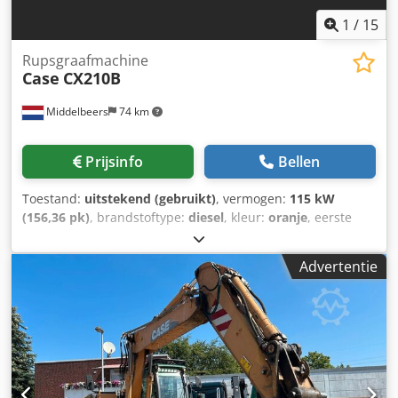
1
/
15
Rupsgraafmachine
Case
CX210B
Middelbeers
74 km
Prijsinfo
Bellen
Toestand:
uitstekend (gebruikt)
, vermogen:
115 kW
(156,36 pk)
, brandstoftype:
diesel
, kleur:
oranje
, eerste
registratie:
07/2013
, Bouwjaar:
2012
, bedrijfsturen:
15.109
h
, Algemene informatie Bouwjaar: 2012 Serienummer:
Advertentie
DCH210R5NCEAH2500 Technische informatie Aantal
cilinders: 4 Leeggewicht: 22.600 kg Functioneel
Werkbreedte: 300 cm CE-markering: ja Staat Technische
staat: zeer goed Optische staat: zeer goed Financiële
informatie Prijs: op aanvraag Dcjdpfxsy En Nds Appsk
Garantie Garantie: Van eerste eigenaar, volledig
dealeronderhouden, direct inzetbaar! - 80% rupsloopwerk