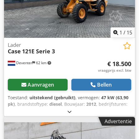
1
/
15
Lader
Case
121E Serie 3
€ 18.500
Deventer
62 km
vraagprijs excl. btw
Aanvragen
Bellen
Toestand:
uitstekend (gebruikt)
, vermogen:
47 kW (63,90
pk)
, brandstoftype:
diesel
, Bouwjaar:
2012
, bedrijfsturen:
1.060 h
, = Overige opties en accessoires = - Bediening met
2 pedalen - Afgesloten cabine = Opmerkingen = CASE 121E
Advertentie
Serie 3 – bouwjaar 2012 – 1.060 bedrijfsuren CASE 121E
Serie 3 wiellader, bouwjaar 2012. De machine verkeert in
goede staat en heeft slechts 1.060 bedrijfsuren. De