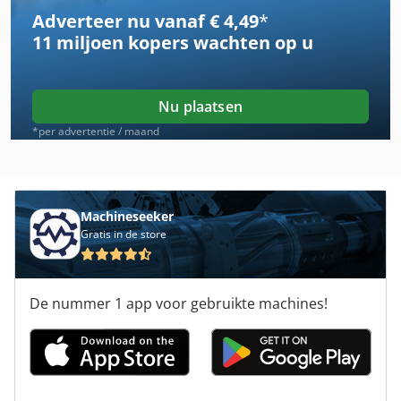
Adverteer nu vanaf € 4,49
*
Case Ih 5140
11 miljoen kopers
wachten op u
Case Ih 7120
Case Ih 7130
Nu plaatsen
Case Ih 7220
*per advertentie / maand
Case Ih 8010
Case Ih 833 A
Machineseeker
Gratis in de store
Case Ih 844 S
Case Ih 844 Xla
De nummer 1 app voor gebruikte machines!
Case Ih 8930
Case Ih Cvx 1190
Case Ih Cvx 1195