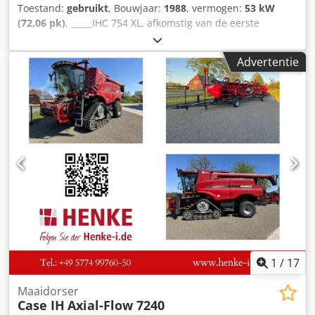
Toestand:
gebruikt
, Bouwjaar:
1988
, vermogen:
53 kW
(72,06 pk)
, _____IHC 754 XL, afkomstig van de eerste
eigenaar, in uitstekende staat. Dwjdpfx Agozdmute Tsa
Bedrijfstijden: ca. 8.600 uur. Bouwjaar: 1988. Voorste
Advertentie
hefinrichting. Voorste aftakas. 30 km/u versnellingsbak.
Prijs: € 24.500,00 (exclusief BTW). Locatie: null
1
/
17
Maaidorser
Case IH
Axial-Flow 7240