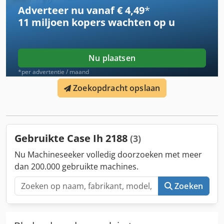
ander aanbod. Wijzigingen en fouten voorbehouden.
Adverteer nu vanaf € 4,49
*
Inventarisnummer: 2926-26
11 miljoen kopers
wachten op u
Nu plaatsen
*per advertentie / maand
Zoekopdracht opslaan
Gebruikte Case Ih 2188
(3)
Nu Machineseeker volledig doorzoeken met meer
dan 200.000 gebruikte machines.
Zoeken