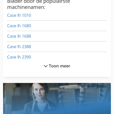
Blader door de populairste
machinenamen:
Case Ih 1010
Case Ih 1680
Case Ih 1688
Case Ih 2388
Case Ih 2390
Toon meer
Case Ih 245
Case Ih 3230
Case Ih 3594
Case Ih 4240
Case Ih 5130