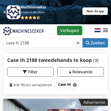
Machineseeker
Naar de app
Gratis in de store
Verkopen
Zoeken
Case Ih 2188 tweedehands te koop
(3)
Filter
Relevantie
Case IH
Alle filters verwijderen
Advertentie