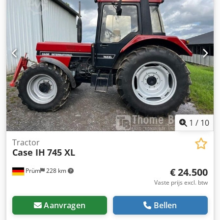
1
/
10
Tractor
Case IH
745 XL
€ 24.500
Prüm
228 km
Vaste prijs excl. btw
Aanvragen
Bellen