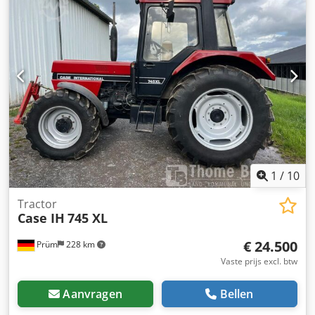
1
/
10
Tractor
Case IH
745 XL
€ 24.500
Prüm
228 km
Vaste prijs excl. btw
Aanvragen
Bellen