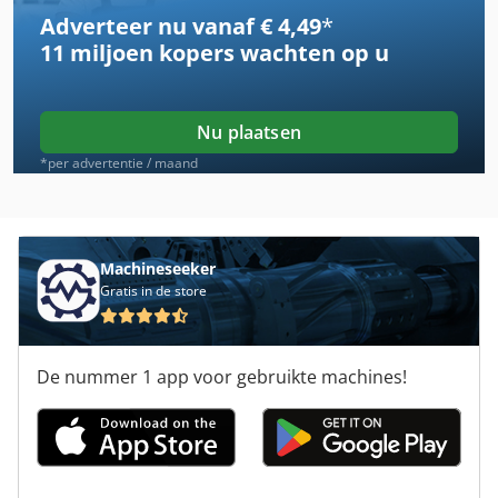
Adverteer nu vanaf € 4,49
*
Case Ih 5400
11 miljoen kopers
wachten op u
Case Ih 633
Case Ih 7130
Nu plaatsen
Case Ih 7220
*per advertentie / maand
Case Ih 7220 Pro
Case Ih 7250
Machineseeker
Gratis in de store
Case Ih 733 A
Case Ih 8010
De nummer 1 app voor gebruikte machines!
Case Ih 844 S
Case Ih 8930
Case Ih Cs 110