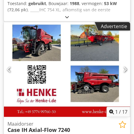
Toestand:
gebruikt
, Bouwjaar:
1988
, vermogen:
53 kW
(72,06 pk)
, _____IHC 754 XL, afkomstig van de eerste
eigenaar, in uitstekende staat. Bedrijfstijden: ca. 8.600 uur.
Dsdpfjzdmutox Agpock Bouwjaar: 1988. Voorste
Advertentie
hefinrichting. Voorste aftakas. 30 km/u versnellingsbak.
Prijs: € 24.500,00 (exclusief BTW). Locatie: null
1
/
17
Maaidorser
Case IH
Axial-Flow 7240