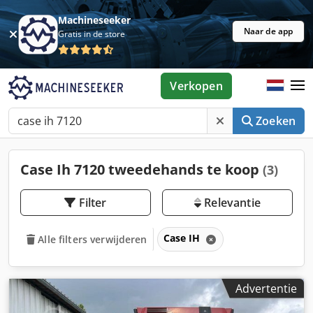
Machineseeker
Naar de app
Gratis in de store
Verkopen
Zoeken
Case Ih 7120 tweedehands te koop
(3)
Filter
Relevantie
Case IH
Alle filters verwijderen
Advertentie