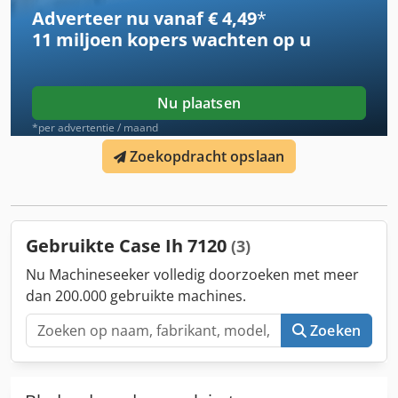
ander aanbod. Wijzigingen en fouten voorbehouden.
Adverteer nu vanaf € 4,49
*
Inventarisnummer: 2926-26
11 miljoen kopers
wachten op u
Nu plaatsen
*per advertentie / maand
Zoekopdracht opslaan
Gebruikte Case Ih 7120
(3)
Nu Machineseeker volledig doorzoeken met meer
dan 200.000 gebruikte machines.
Zoeken