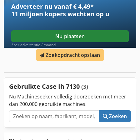
van een ander aanbod. Wijzigingen en fouten
Adverteer nu vanaf € 4,49
*
voorbehouden. Inventarisnummer: 2926-26
11 miljoen kopers
wachten op u
Nu plaatsen
*per advertentie / maand
Zoekopdracht opslaan
Gebruikte Case Ih 7130
(3)
Nu Machineseeker volledig doorzoeken met meer
dan 200.000 gebruikte machines.
Zoeken