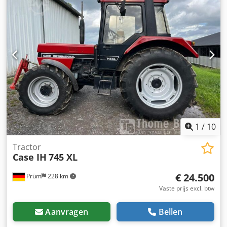
1
/
10
Tractor
Case IH
745 XL
€ 24.500
Prüm
228 km
Vaste prijs excl. btw
Aanvragen
Bellen