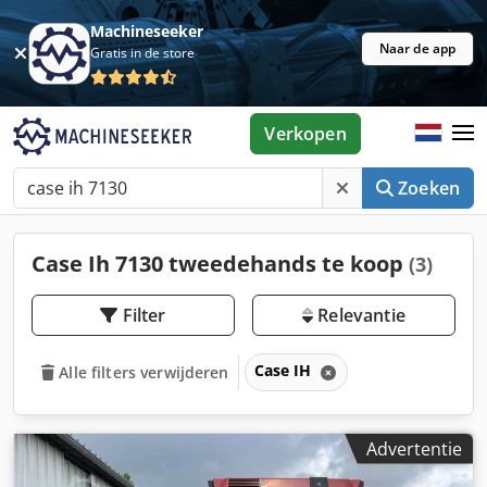
Machineseeker
Naar de app
Gratis in de store
Verkopen
Zoeken
Case Ih 7130 tweedehands te koop
(3)
Filter
Relevantie
Case IH
Alle filters verwijderen
Advertentie