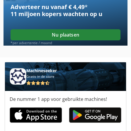
Adverteer nu vanaf € 4,49
*
Case Ih 633
11 miljoen kopers
wachten op u
Case Ih 7120
Case Ih 7220
Nu plaatsen
Case Ih 7220 Pro
*per advertentie / maand
Case Ih 7250
Case Ih 733 A
Machineseeker
Gratis in de store
Case Ih 8010
Case Ih 833 A
De nummer 1 app voor gebruikte machines!
Case Ih 8930
Case Ih Cs 94
Case Ih Magnum 7210