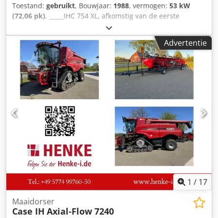
Toestand:
gebruikt
, Bouwjaar:
1988
, vermogen:
53 kW
(72,06 pk)
, _____IHC 754 XL, afkomstig van de eerste
eigenaar, in uitstekende staat. Bedrijfstijden: ca. 8.600 uur.
Bouwjaar: 1988. Dcedpfx Ajzdmutomvek Voorste
Advertentie
hefinrichting. Voorste aftakas. 30 km/u versnellingsbak.
Prijs: € 24.500,00 (exclusief BTW). Locatie: null
1
/
17
Maaidorser
Case IH
Axial-Flow 7240