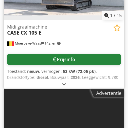
1.540 kg Maximaal toelaatbaar gewicht: 7.340 kg
Technische staat: zeer goed Optische staat: zeer goed
Serienummer: FNH121ESNCHP00140 Neem contact op met
1
/
15
Gerrit Haverhoek voor meer informatie.
Midi graafmachine
CASE
CX 105 E
Moerbeke-Waas
142 km
Prijsinfo
Toestand:
nieuw
, vermogen:
53 kW (72,06 pk)
,
brandstoftype:
diesel
, Bouwjaar:
2026
, Leeggewicht: 9.780
kg Neem contact op met KEY-TEC Sales voor meer
informatie. Dksdpszrrw Asfx Anfer
Advertentie