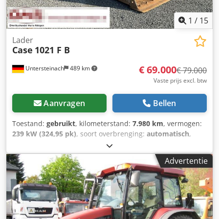
1
/
15
Lader
Case
1021 F B
€ 69.000
Untersteinach
489 km
€ 79.000
Vaste prijs excl. btw
Aanvragen
Bellen
Toestand:
gebruikt
, kilometerstand:
7.980 km
, vermogen:
239 kW (324,95 pk)
, soort overbrenging:
automatisch
,
brandstoftype:
diesel
, kleur:
geel
, eerste registratie:
01/2013
, Bouwjaar:
2013
, Uitrusting:
airconditioning
, =
Advertentie
Verdere opties en accessoires = - Airconditioning - Radio -
Stuurbekrachtiging - Zonneklep = Opmerkingen =
+++Gewicht: 24.000 kg Km/h+++ +++4x4+++ +++Banden
26,5xR25 90%+++ +++Werklampen+++
+++Trillingsdemper+++ +++Differentieelslot vooras+++
+++Schop 3,6 m³+++ +++Weegschaal+++ - Algemeen: -