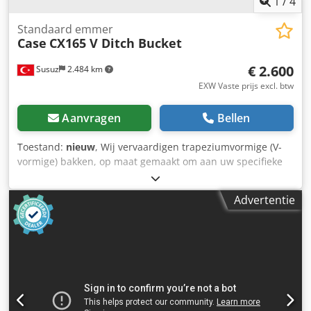
1
/
4
Standaard emmer
Case
CX165 V Ditch Bucket
€ 2.600
Susuz
2.484 km
EXW Vaste prijs excl. btw
Aanvragen
Bellen
Toestand:
nieuw
, Wij vervaardigen trapeziumvormige (V-
vormige) bakken, op maat gemaakt om aan uw specifieke
kanaalafmetingen te voldoen Dkjdpown E A Hefx Anfjr
Advertentie