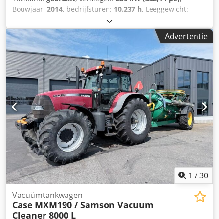
Bouwjaar:
2014
, bedrijfsturen:
10.237 h
, Leeggewicht:
27.024 kg Neem contact op met Emal Jaweed voor meer
informatie. Wiellader, Case 1121F, bouwjaar 2014,
Advertentie
bedrijfsuren: 10.237 h, lengte: 8.960 mm, breedte: 2.990
mm, hoogte: 3.570 mm, maximaal toegestaan
totaalgewicht: 27.024 kg, motor: Case, motorvermogen: 239
kW, airconditioning, weegsysteem, extra hydraulica,
achteruitrijcamera, automatische smering, bakafmetingen:
lengte: 1.800 mm, breedte: 3.000 mm, hoogte: 1.750 mm,
video beschikbaar. Overig: * Wij bieden meer dan 200
eenheden te koop aan. * Onze locatie ligt 30 km ten
noorden van Frankfurt/M luchthaven. * Financiering &
leasing mogelijk. * Specialist in transport & wereldwijde
verscheping. * Geen aansprakelijkheid voor druk- en
schrijffouten. * Onder voorbehoud van vergissingen en
tussentijdse verkoop. * Inruil mogelijk! * Voor
voertuigaankoop/gebruiktmachineverkoop gelden
1
/
30
uitsluitend de algemene voorwaarden van Jaweed GmbH. *
Meer informatie alsmede onze algemene voorwaarden
Vacuümtankwagen
Case
MXM190 / Samson Vacuum
vindt u op onze website... Wij verkopen onze goederen
Cleaner 8000 L
uitsluitend onder onze algemene voorwaarden (zie: ... /