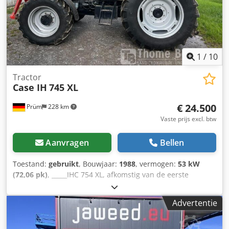
Bedrijfsgewicht: 35,5 ton.
1
/
10
Tractor
Case IH
745 XL
€ 24.500
Prüm
228 km
Vaste prijs excl. btw
Aanvragen
Bellen
Toestand:
gebruikt
, Bouwjaar:
1988
, vermogen:
53 kW
(72,06 pk)
, _____IHC 754 XL, afkomstig van de eerste
eigenaar, in uitstekende staat. Dedpozdmutefx Anfjkr
Bedrijfstijden: ca. 8.600 uur. Bouwjaar: 1988. Voorste
Advertentie
hefinrichting. Voorste aftakas. 30 km/u versnellingsbak.
Prijs: € 24.500,00 (exclusief BTW). Locatie: null