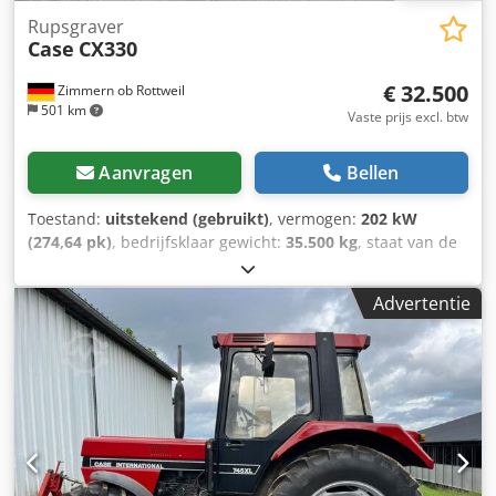
Rupsgraver
Case
CX330
€ 32.500
Zimmern ob Rottweil
501 km
Vaste prijs excl. btw
Aanvragen
Bellen
Toestand:
uitstekend (gebruikt)
, vermogen:
202 kW
(274,64 pk)
, bedrijfsklaar gewicht:
35.500 kg
, staat van de
ketting:
70 %
, Bouwjaar:
2006
, bedrijfsturen:
9.139 h
,
Uitrusting:
airconditioning
, CASE CX330 Bouwjaar: 2006
Advertentie
Bedrijfstijden: 9.139 uur Gesloten cabine Dkedpfezp Rm
Rsx Anfer Airconditioning Radio Centrale smering
Standaard giek Steel: 3,30 m Volledige hydraulische
leidingen (voor hamer, grijper, schaar) Snelwisselsysteem
OQ80 1x bak – 800 mm breed 1x grijper – functioneert,
maar heeft reparatie nodig Onderstel in goede staat, circa
70% over Bodemplaten 600 mm breed Isuzu motor met
202 kW CE-keuring Transportafmetingen: 10,8 x 3 x 3,40 m