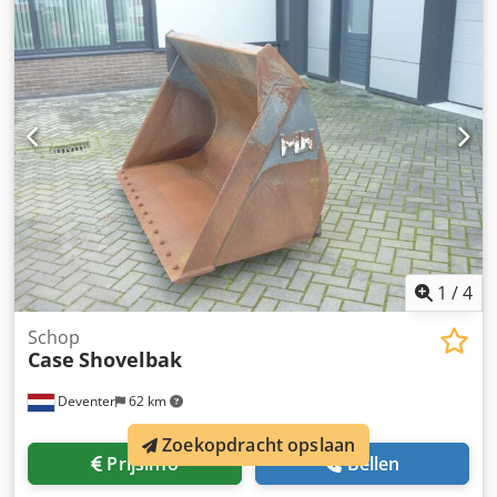
1
/
4
Schop
Case
Shovelbak
Deventer
62 km
Zoekopdracht opslaan
Prijsinfo
Bellen