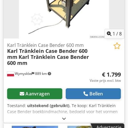
1
/
8
Karl Tränklein Case Bender 600 mm
Karl Tränklein Case Bender 600
mm
Karl Tränklein Case Bender
600 mm
€ 1.799
Wymysłów
889 km
Vaste prijs excl. btw
Aanvragen
Bellen
Toestand:
uitstekend (gebruikt)
, Te koop: Karl Tränklein
Case Bender boekbindmachine, bedoeld voor het vormen
en buigen van ruggen van harde boekomslagen. Het
apparaat geeft omslagen de juiste radius, waardoor deze
Advertentie