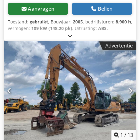
foto's, video's of een bezichtigingsafspraak kunt u altijd
contact met ons opnemen. Video's zijn beschikbaar via ons
Aanvragen
Bellen
WhatsApp-nummer. = Verdere informatie = Modeljaar:
2016 Toelaatbaar totaal gewicht: 5.500 kg Afmetingen (l x b
Toestand:
gebruikt
, Bouwjaar:
2005
, bedrijfsturen:
8.900 h
,
x h): 538 x 174 x 208 cm CE-markering: ja Technische staat:
vermogen:
109 kW (148,20 pk)
, Uitrusting:
ABS,
zeer goed Visuele staat: goed Serienummer:
airconditioning, cabine, vierwielaandrijving
, Dood
FNH021FSNGHP00509 Neem contact op met Gerrit
gewicht: 5.868 kg Lengte: 4.692 mm Breedte: 2.507 mm
Advertentie
Haverhoek voor meer informatie.
Hoogte: 2.997 mm Wielbasis: 2.723 mm Nominaal
vermogen: 105,9 kW, 144 pk Dedpfx Anowlmt Iefskr
Nominaal toerental: 2.200 tpm Aantal cilinders: 6
Verplaatsing: 7.480 cm³ Koppeltoename: 51,3
Vierwielaandrijving
1
/
13