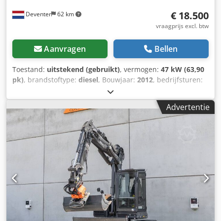
€ 18.500
Deventer
62 km
vraagprijs excl. btw
Aanvragen
Bellen
Toestand:
uitstekend (gebruikt)
, vermogen:
47 kW (63,90
pk)
, brandstoftype:
diesel
, Bouwjaar:
2012
, bedrijfsturen:
1.060 h
, = Overige opties en accessoires = - Bediening met
2 pedalen - Afgesloten cabine = Opmerkingen =
Advertentie
Dksdpfszrd Uaex Anfjr CASE 121E Serie 3 – bouwjaar 2012
– 1.060 bedrijfsuren CASE 121E Serie 3 wiellader, bouwjaar
2012. De machine verkeert in goede staat en heeft slechts
1.060 bedrijfsuren. De machine verkeert zowel technisch
als optisch in goede staat. Hij is geschikt voor diverse
toepassingen en is direct inzetbaar. Kenmerken: *
Bouwjaar: 2012 * Slechts 1.060 bedrijfsuren * Goede
technische en optische staat * Direct inzetbaar Neem
contact met ons op voor meer informatie of om een
bezichtiging in te plannen. = Overige informatie =
Bouwjaar: 2012 Leeggewicht: 5.800 kg Laadvermogen: