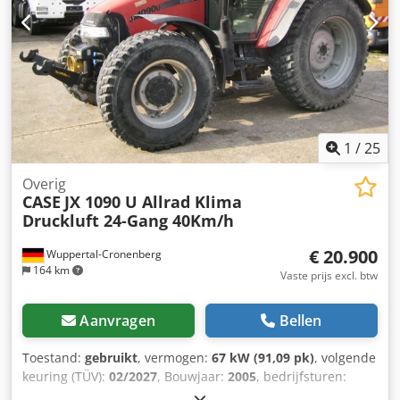
Motor: Case - Transmissie: Automaat - Totaal aantal
zitplaatsen: 1 Dsdpfx Anoy Hu U Aofokr - Veiligheid: -
Achteruitrijcamera - Passagiersruimte: - Airconditioning -
Ventilatienozzles - Exterieur: - Stuurbekrachtiging -
Zonneklep - Bestuurdersdeur - Audio, communicatie,
elektronica: - Radio - Overig: Afmetingen voertuig: Lengte
8,95 m; Breedte 3 m; Hoogte 3,57 m Banden: Voor ca. 70%;
Achter ca. 70% - Ons interne voertuignummer: 11092 -
1
/
25
Fouten voorbehouden. Afbeeldingen en tekst kunnen
afwijken van het voertuig. Altijd meer dan 300 voertuigen
Overig
CASE
JX 1090 U Allrad Klima
op voorraad. = Verdere informatie = Motorinhoud: 8.710 cc
Druckluft 24-Gang 40Km/h
Afmetingen (L x B x H): 895 x 357 x 300 cm Motormerk: Case
€ 20.900
Wuppertal-Cronenberg
164 km
Vaste prijs excl. btw
Aanvragen
Bellen
Toestand:
gebruikt
, vermogen:
67 kW (91,09 pk)
, volgende
keuring (TÜV):
02/2027
, Bouwjaar:
2005
, bedrijfsturen:
9.560 h
, Uitrusting:
airconditioning, cabine,