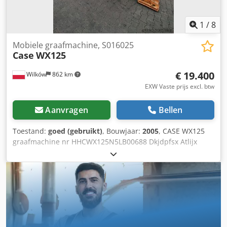
1
/
8
Mobiele graafmachine, S016025
Case
WX125
€ 19.400
Wilków
862 km
EXW Vaste prijs excl. btw
Aanvragen
Bellen
Toestand:
goed (gebruikt)
, Bouwjaar:
2005
, CASE WX125
graafmachine nr HHCWX125N5LB00688 Dkjdpfsx Atlijx
Anfor Bouwjaar 2005 86 kW 9786 uur één bak gewicht 13
ton Geen documenten