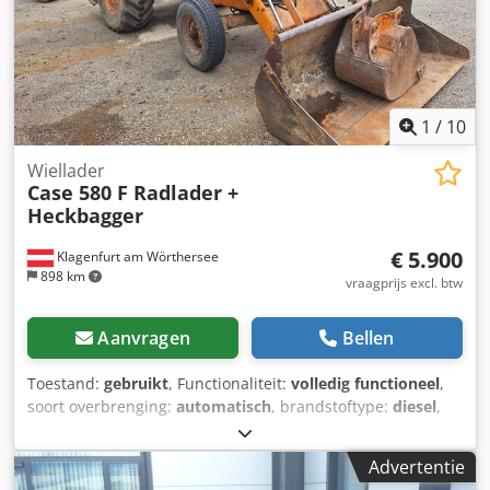
1
/
10
Wiellader
Case 580 F Radlader +
Heckbagger
€ 5.900
Klagenfurt am Wörthersee
898 km
vraagprijs excl. btw
Aanvragen
Bellen
Toestand:
gebruikt
, Functionaliteit:
volledig functioneel
,
soort overbrenging:
automatisch
, brandstoftype:
diesel
,
bedrijfsklaar gewicht:
7.500 kg
, asconfiguratie:
4x2
, eerste
registratie:
10/1977
, Bouwjaar:
1977
, Uitrusting:
Advertentie
hydraulica
, Technisch in orde Djdpfx Anst S Idrjfjkr