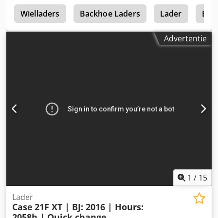
0
Wielladers
Backhoe Laders
Lader
Bac
Advertentie
1
/
15
Lader
Case
21F XT | BJ: 2016 | Hours:
2058h | Quick change...