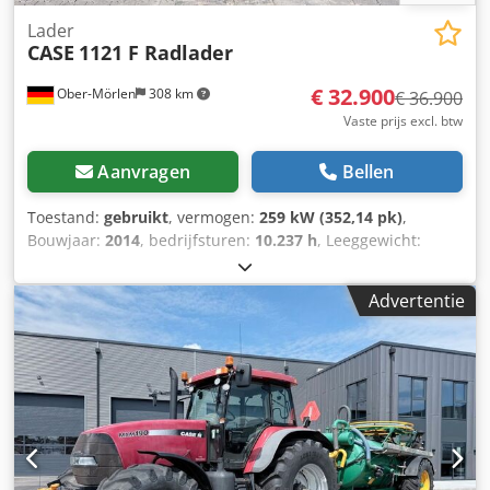
Lader
CASE
1121 F Radlader
€ 32.900
Ober-Mörlen
308 km
€ 36.900
Vaste prijs excl. btw
Aanvragen
Bellen
Toestand:
gebruikt
, vermogen:
259 kW (352,14 pk)
,
Bouwjaar:
2014
, bedrijfsturen:
10.237 h
, Leeggewicht:
27.024 kg Neem contact op met Emal Jaweed voor meer
informatie. Wiellader, Case 1121F, bouwjaar 2014,
Advertentie
bedrijfsuren: 10.237 h, lengte: 8.960 mm, breedte: 2.990
mm, hoogte: 3.570 mm, maximaal toegestaan
totaalgewicht: 27.024 kg, motor: Case, motorvermogen: 239
kW, airconditioning, weegsysteem, extra hydraulica,
achteruitrijcamera, automatische smering, bakafmetingen:
lengte: 1.800 mm, breedte: 3.000 mm, hoogte: 1.750 mm,
video beschikbaar. Overig: * Wij bieden meer dan 200
eenheden te koop aan. * Onze locatie ligt 30 km ten