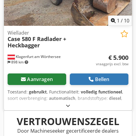
1
/
10
Wiellader
Case 580 F Radlader +
Heckbagger
€ 5.900
Klagenfurt am Wörthersee
898 km
vraagprijs excl. btw
Aanvragen
Bellen
Toestand:
gebruikt
, Functionaliteit:
volledig functioneel
,
soort overbrenging:
automatisch
, brandstoftype:
diesel
,
bedrijfsklaar gewicht:
7.500 kg
, asconfiguratie:
4x2
, eerste
registratie:
10/1977
, Bouwjaar:
1977
, Uitrusting:
hydraulica
, Technisch in orde Dodpfst S Idrex Af Ujkr
VERTROUWENSZEGEL
Door Machineseeker gecertificeerde dealers