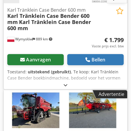
Karl Tränklein Case Bender 600 mm
Karl Tränklein Case Bender 600
mm
Karl Tränklein Case Bender
600 mm
€ 1.799
Wymysłów
889 km
Vaste prijs excl. btw
Aanvragen
Bellen
Toestand:
uitstekend (gebruikt)
, Te koop: Karl Tränklein
Case Bender boekbindmachine, bedoeld voor het vormen
en buigen van ruggen van harde boekomslagen. Het
apparaat geeft omslagen de juiste radius, waardoor deze
Advertentie
perfect aansluiten op het boekblok. De machine is
uitgerust met verstelbare rollen waarmee deze kan
worden aangepast aan verschillende omslagdiktes. De
robuuste gietijzeren constructie zorgt voor hoge precisie
en jarenlang gebruik. Technische gegevens: Fabrikant: Karl
Tränklein Type: Case Bender / rugvormmachine