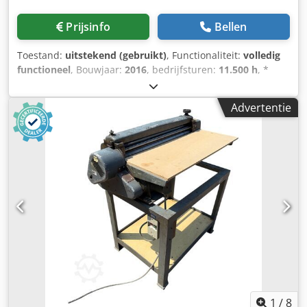
Prijsinfo
Bellen
Toestand:
uitstekend (gebruikt)
, Functionaliteit:
volledig
functioneel
, Bouwjaar:
2016
, bedrijfsturen:
11.500 h
, *
11.500 bedrijfsuren Dkedpfx Aey Rm H Ejf Uor *
Bedrijfsgewicht 15.700 kg * Motorvermogen 77 kW *
Advertentie
Roadliner * hydraulische snelwissel * airconditioning
1
/
8