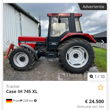
Uitrusting:
airconditioning
, CASE CX330 Bouwjaar: 2006
Advertentie
Dodpfxezp Rm Rs Af Uekr Bedrijfstijden: 9.139 uur
Gesloten cabine Airconditioning Radio Centrale smering
Standaard giek Steel: 3,30 m Volledige hydraulische
leidingen (voor hamer, grijper, schaar) Snelwisselsysteem
OQ80 1x bak – 800 mm breed 1x grijper – functioneert,
maar heeft reparatie nodig Onderstel in goede staat, circa
70% over Bodemplaten 600 mm breed Isuzu motor met
202 kW CE-keuring Transportafmetingen: 10,8 x 3 x 3,40 m
Bedrijfsgewicht: 35,5 ton.
1
/
10
Tractor
Case IH
745 XL
€ 24.500
Prüm
228 km
Vaste prijs excl. btw