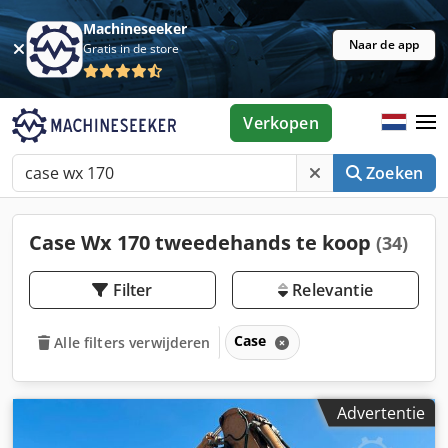
Machineseeker
Naar de app
Gratis in de store
Verkopen
Zoeken
Case Wx 170 tweedehands te koop
(34)
Filter
Relevantie
Case
Alle filters verwijderen
Advertentie