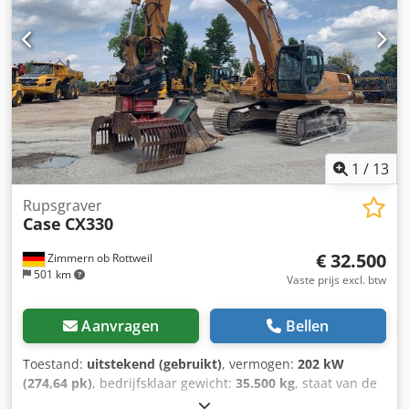
1
/
13
Rupsgraver
Case
CX330
€ 32.500
Zimmern ob Rottweil
501 km
Vaste prijs excl. btw
Aanvragen
Bellen
Toestand:
uitstekend (gebruikt)
, vermogen:
202 kW
(274,64 pk)
, bedrijfsklaar gewicht:
35.500 kg
, staat van de
ketting:
70 %
, Bouwjaar:
2006
, bedrijfsturen:
9.139 h
,