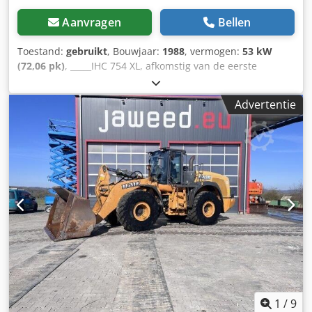
Aanvragen
Bellen
Toestand:
gebruikt
, Bouwjaar:
1988
, vermogen:
53 kW
(72,06 pk)
, _____IHC 754 XL, afkomstig van de eerste
eigenaar, in uitstekende staat. Bedrijfstijden: ca. 8.600 uur.
Bouwjaar: 1988. Dodpfszdmutex Af Uekr Voorste
Advertentie
hefinrichting. Voorste aftakas. 30 km/u versnellingsbak.
Prijs: € 24.500,00 (exclusief BTW). Locatie: null
1
/
9