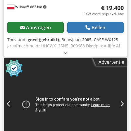
€ 19.400
Wilków
862 km
EXW Vaste prijs excl. btw
Aanvragen
Bellen
Toestand:
goed (gebruikt)
, Bouwjaar:
2005
, CASE WX125
graafmachine nr HHCWX125N5LB00688 Dkedpsx Atlijfx Af
Uor Bouwjaar 2005 86 kW 9786 uur één bak gewicht 13 ton
Geen documenten
Advertentie