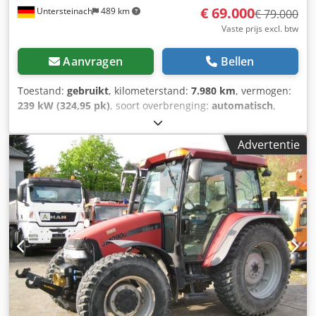
€ 69.000
Untersteinach
489 km
€ 79.000
Vaste prijs excl. btw
Aanvragen
Bellen
Toestand:
gebruikt
, kilometerstand:
7.980 km
, vermogen:
239 kW (324,95 pk)
, soort overbrenging:
automatisch
,
brandstoftype:
diesel
, kleur:
geel
, eerste registratie:
01/2013
, Bouwjaar:
2013
, Uitrusting:
airconditioning
, =
Advertentie
Verdere opties en accessoires = - Airconditioning - Radio -
Stuurbekrachtiging - Zonneklep = Opmerkingen =
+++Gewicht: 24.000 kg Km/h+++ +++4x4+++ +++Banden
26,5xR25 90%+++ +++Werklampen+++
+++Trillingsdemper+++ +++Differentieelslot vooras+++
+++Schop 3,6 m³+++ +++Weegschaal+++ - Algemeen: -
Motor: Case - Transmissie: Automaat - Totaal aantal
zitplaatsen: 1 - Veiligheid: - Achteruitrijcamera -
Passagiersruimte: - Airconditioning - Ventilatienozzles -
Exterieur: - Stuurbekrachtiging - Zonneklep -
Bestuurdersdeur - Audio, communicatie, elektronica: -
Radio - Overig: Afmetingen voertuig: Lengte 8,95 m;