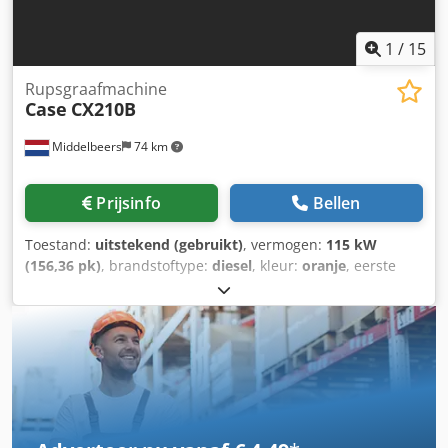
1
/
15
Rupsgraafmachine
Case
CX210B
Middelbeers
74 km
Prijsinfo
Bellen
Toestand:
uitstekend (gebruikt)
, vermogen:
115 kW
(156,36 pk)
, brandstoftype:
diesel
, kleur:
oranje
, eerste
registratie:
07/2013
, Bouwjaar:
2012
, bedrijfsturen:
15.109
h
, Algemene informatie Bouwjaar: 2012 Serienummer:
DCH210R5NCEAH2500 Technische informatie Aantal
cilinders: 4 Leeggewicht: 22.600 kg Functioneel
Werkbreedte: 300 cm CE-markering: ja Staat Dedpfx Aey En
Ndof Uskr Technische staat: zeer goed Optische staat: zeer
goed Financiële informatie Prijs: op aanvraag Garantie
Garantie: Van eerste eigenaar, volledig