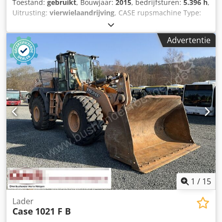
Toestand:
gebruikt
, Bouwjaar:
2015
, bedrijfsturen:
5.396 h
,
Uitrusting:
vierwielaandrijving
, CASE rupsmachine Type:
1650M Leeggewicht: 19.200 kg Vermogen: 122 kW
Bedrijfsuren: 5.396 Uitrusting: - Stoelverwarming -
Advertentie
Airconditioning Dkedpfozhyrmsx Af Ujr - Radio - Achterop
ripper met 3 tanden - Voorste cabinebeschermingen en
roosters - Schuifblad (hydraulisch opklapbaar) Wij
ondersteunen u graag ook op het gebied van
financiering/leasing met onze partners. Alle gegevens
zonder garantie. Wijzigingen en tussentijdse verkoop
voorbehouden.
1
/
15
Lader
Case
1021 F B