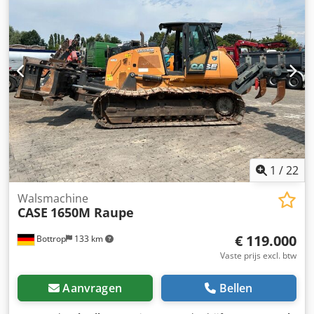
Urenstand: 6348 Versnellingsbak: Volautomatische
powershift 19+6 Dieseltank: 1 Tankinhoud: 400 L Radio: ?
Luchtgeveerde stoel: ? Schijfrem: Natrem Bandenmaat:
600/65R25 + 650/75R38 - 520/70R34 Profiel % over: 60%
90% - 40% Gereedschapskist: ? Hydraulisch systeem: ?
Fabrikant vat: Samson Tankinhoud: 8000 L Hogedrukpomp:
2 x HPP Hogedrukcapaciteit: 122 l/min - 130 bar
Vacuümpomp: Samson Afstandsbediening: ?
1
/
22
Walsmachine
CASE
1650M Raupe
€ 119.000
Bottrop
133 km
Vaste prijs excl. btw
Aanvragen
Bellen