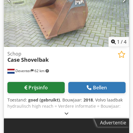
1
/
4
Schop
Case
Shovelbak
Deventer
62 km
Prijsinfo
Bellen
Toestand:
goed (gebruikt)
, Bouwjaar:
2018
, Volvo laadbak
hydraulisch high reach = Verdere informatie = Bouwjaar:
2018 Toepasselijk voor: Bouwmachines Snelwisselsysteem:
Ja Technische staat: goed Optische staat: goed Neem
Advertentie
contact op met Gerrit Haverhoek voor meer informatie.
Djdpfxswwtg Sj Af Ujkr