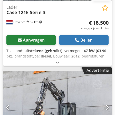
Lader
Case
121E Serie 3
€ 18.500
Deventer
62 km
vraagprijs excl. btw
Aanvragen
Bellen
Toestand:
uitstekend (gebruikt)
, vermogen:
47 kW (63,90
pk)
, brandstoftype:
diesel
, Bouwjaar:
2012
, bedrijfsturen:
1.060 h
, = Overige opties en accessoires = - Bediening met
2 pedalen - Afgesloten cabine = Opmerkingen =
Advertentie
Dkedpfozrd Uajx Af Usr CASE 121E Serie 3 – bouwjaar 2012
– 1.060 bedrijfsuren CASE 121E Serie 3 wiellader, bouwjaar
2012. De machine verkeert in goede staat en heeft slechts
1.060 bedrijfsuren. De machine verkeert zowel technisch
als optisch in goede staat. Hij is geschikt voor diverse
toepassingen en is direct inzetbaar. Kenmerken: *
Bouwjaar: 2012 * Slechts 1.060 bedrijfsuren * Goede
technische en optische staat * Direct inzetbaar Neem