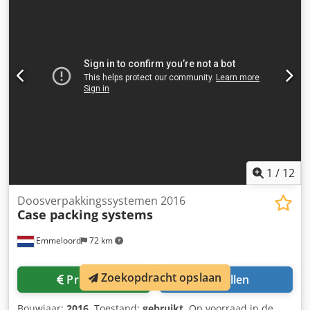
1
/
12
Doosverpakkingssystemen 2016
Case packing systems
Emmeloord
72 km
Zoekopdracht opslaan
Prijsinfo
Bellen
Bouwjaar:
2016
, Toestand:
gebruikt
, Op voorraad in de