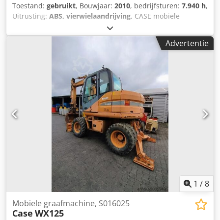
Toestand:
gebruikt
, Bouwjaar:
2010
, bedrijfsturen:
7.940 h
,
Uitrusting:
ABS, vierwielaandrijving
, CASE mobiele
graafmachine Type: WX165 (hydraulische graafmachine)
Typegoedkeuringsnummer: N211 Motorfabrikant: Case
Advertentie
Motorvermogen: 105 kW Bedrijfstijden: 7940 uur
Toelaatbaar totaalgewicht: 18000 kg Transportlengte: 8,19
m Transportbreedte: 1,91 m Transporthoogte: 2,89 m
Kleur: geel - Bediening met joystick - Egaliseerblad -
Camera Dkodpfszripcox Af Usr Wij ondersteunen u graag
ook op het gebied van financiering/leasing, in
samenwerking met onze partners. Alle gegevens onder
voorbehoud. Fouten en tussenverkoop voorbehouden.
1
/
8
Mobiele graafmachine, S016025
Case
WX125