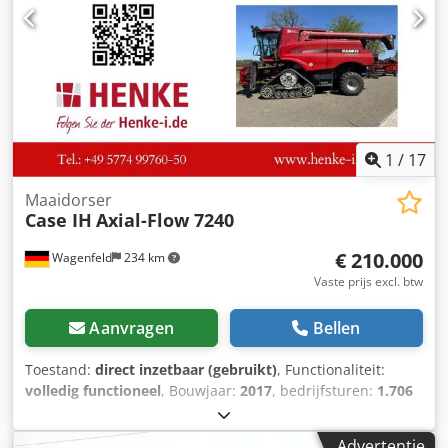
Werkbreedte: ca. 600 mm Instelbare roldraad Stabiele
gietijzeren constructie Elektrische aandrijving Werktafel
Dodjziwnbjpfx Af Uekr Staat: gebruikt Toepassingen:
productie van hardcover boeken, boekbinderijen,
drukkerijen, grafische bedrijven, productie van albums,
catalogi en omslagen.
1
/
17
Maaidorser
Case IH
Axial-Flow 7240
€ 210.000
Wagenfeld
234 km
Vaste prijs excl. btw
Aanvragen
Bellen
Toestand:
direct inzetbaar (gebruikt)
, Functionaliteit:
volledig functioneel
, Bouwjaar:
2017
, bedrijfsturen:
1.706
h
, vermogen:
366 kW (497,62 pk)
, brandstoftype:
diesel
,
maximale snelheid:
30 km/h
, eerste registratie:
07/2017
,
Advertentie