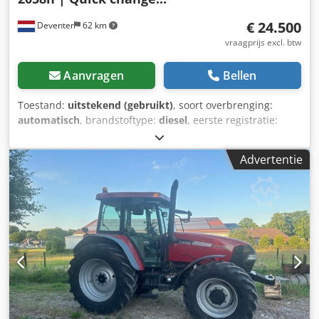
€ 24.500
Deventer
62 km
vraagprijs excl. btw
Aanvragen
Bellen
Toestand:
uitstekend (gebruikt)
, soort overbrenging:
automatisch
, brandstoftype:
diesel
, eerste registratie:
06/2016
, Bouwjaar:
2016
, bedrijfsturen:
2.058 h
, Uitrusting:
cabine
, = Verdere opties en accessoires = - Afgesloten
Advertentie
cabine Dedozp N Umjpfx Af Ujkr - Radio/cd-speler =
Opmerkingen = CASE 21F XT wiellader, bouwjaar 2016, met
slechts 2.058 draaiuren. Deze compacte en krachtige
wiellader komt uit Duitsland en verkeert in een goede,
onderhouden staat. De machine is direct inzetbaar en is
ideaal voor grondwerk, landbouw, recycling,
bestratingswerkzaamheden en werkzaamheden op het
bedrijfsterrein. De machine is uitgerust met een
hydraulische snelsluitkoppeling en een extra hydraulische
functie aan de voorzijde. Hierdoor kunnen verschillende
aanbouwwerktuigen probleemloos worden gebruikt. De