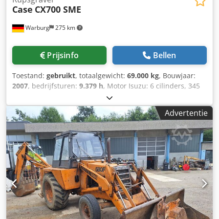
Case
CX700 SME
Warburg
275 km
Prijsinfo
Bellen
Toestand:
gebruikt
, totaalgewicht:
69.000 kg
, Bouwjaar:
2007
, bedrijfsturen:
9.379 h
, Motor Isuzu: 6 cilinders, 345
kW – AH-6WG1X – EPA en CE Giek 6,58 m Stel 3 m
Bodemplaten 650 mm Alle hydrauliekslangen
Advertentie
(hamer/grijper en rotatie) Djdpfx Afeul U H To Uokr
Hydraulische snelwissel: OIL Quick OQ90 of Lehnhoff HS80
Dieplepel – 4,55 m³ SAE Transportgewicht 69 ton
Transportbreedte 3,93 m Werkbreedte (4,14 m met
opstappen) Transporthoogte 4,37 m Machine is in onze
werkplaats gereviseerd en gerepareerd Rapport op
aanvraag Grote onderhoudsbeurt uitgevoerd: alle oliën en
filters, inclusief 650 liter hydrauliekolie CASE Duitsland
maart 2026: De motor heeft 6 nieuwe injectoren (factuur
op aanvraag)