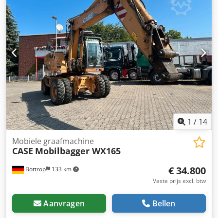
1
/
14
Mobiele graafmachine
CASE
Mobilbagger WX165
€ 34.800
Bottrop
133 km
Vaste prijs excl. btw
Aanvragen
Bellen