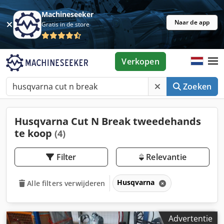
Machineseeker
Naar de app
Gratis in de store
Verkopen
Zoeken
Husqvarna Cut N Break tweedehands
te koop
(4)
Filter
Relevantie
Husqvarna
Alle filters verwijderen
Advertentie