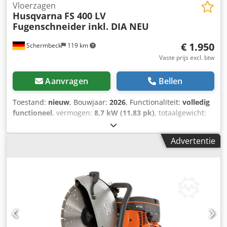
Vloerzagen
Husqvarna
FS 400 LV
Fugenschneider inkl. DIA NEU
€ 1.950
Schermbeck
119 km
Vaste prijs excl. btw
Aanvragen
Bellen
Toestand:
nieuw
, Bouwjaar:
2026
, Functionaliteit:
volledig
functioneel
, vermogen:
8,7 kW (11,83 pk)
, totaalgewicht:
99 kg
, Husqvarna FS 400 LV voegenzaag incl. DIA – NIEUW
| 187 mm snijdiepte | 500 mm zaagblad | Honda GX 390
Advertentie
benzinemotor Artikelnummer: 967 79 65 01 Technische
gegevens: Fabrikant: Husqvarna Model: FS 400 LV Staat:
NIEUW Bedrijfsgewicht: 99 kg Zaagbladdiameter: 500 mm
Asgat: 25,4 mm Max. snijdiepte: 187 mm Motor: Honda GX
390 benzine Motorvermogen: 8,7 kW (ca. 11,8 pk)
Brandstof: Benzine Brandstofverbruik: ca. 4,3 l/u
Watertank: geïntegreerd Startsysteem: trekstart Dksdpfx
Ajzh D Ewoncsr Highlights & uitrusting: - Robuuste