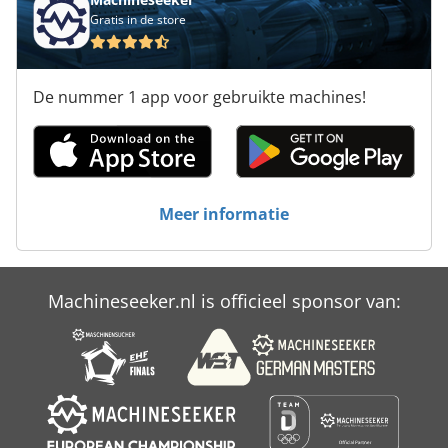
Gratis in de store
Husqvarna K 760
Husqvarna K 970
De nummer 1 app voor gebruikte machines!
Hydraulische Guillotine
Hydraulische Splitter
Kanaal Cutter
Meer informatie
Kruis Schuren Machine
Machine Breien
Machineseeker.nl is officieel sponsor van:
Snijden-Off Machine
Split