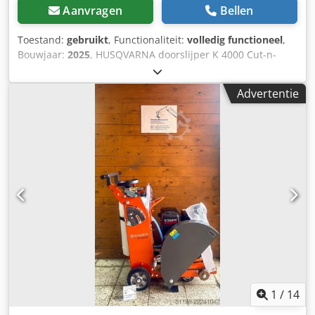
Aanvragen
Bellen
Toestand:
gebruikt
, Functionaliteit:
volledig functioneel
,
Bouwjaar:
2025
, HUSQVARNA doorslijper K 4000 Cut-n-
Break — bouwjaar 2025 Gebruikt uit het professionele
verhuurpark van Kurt König Baumaschinen GmbH,
Advertentie
Einbeck. Staat & opmerkingen: - Staat: Gebruikt uit
verhuur, regelmatig onderhouden Dodpfx Aney A Hapscokr
- Werking: Volledig functioneel - Productfoto’s volgen — bij
interesse kunt u contact opnemen voor actuele foto’s -
Bezichtiging mogelijk op afspraak in 37574 Einbeck Prijs:
1.600 EUR excl. btw | EXW Einbeck | Levering op aanvraag
1
/
14