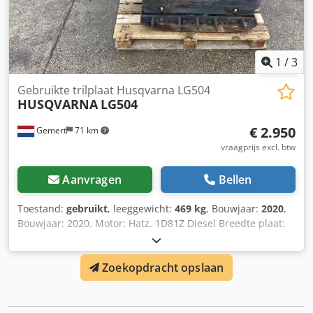
1
/
3
Gebruikte trilplaat Husqvarna LG504
HUSQVARNA
LG504
€ 2.950
Gemert
71 km
vraagprijs excl. btw
Aanvragen
Bellen
Toestand:
gebruikt
, leeggewicht:
469 kg
, Bouwjaar:
2020
,
Bouwjaar: 2020. Motor: Hatz. 1D81Z Diesel Breedte plaat:
70 cm. Dkedpfx Aneyh Rzwocor Slagkracht: 65kn. Elektrisch
gestart Vooruit/Teruguit. Prijs: € 2.950,- ex BTW
Zoekopdracht opslaan