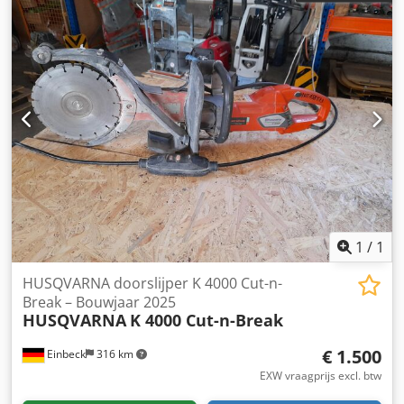
1
/
1
HUSQVARNA doorslijper K 4000 Cut-n-
Break – Bouwjaar 2025
HUSQVARNA
K 4000 Cut-n-Break
€ 1.500
Einbeck
316 km
EXW vraagprijs excl. btw