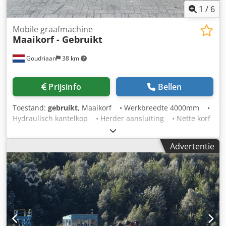
grindproject, deze zandzuiger biedt de prestaties en
1
/
6
betrouwbaarheid die u nodig heeft. Crjdpfou Afi Iox Afvof
Neem contact met ons op voor prijzen en meer informatie!
Mobile graafmachine
Maaikorf - Gebruikt
Goudriaan
38 km
Prijsinfo
Bellen
Toestand:
gebruikt
, Maaikorf • Werkbreedte 4000mm •
Hydraulisch kantelkop • Herder aansluiting • Nette korf
Staat: Gebruikt Crsdjx I Dzbepfx Afvsf
Advertentie