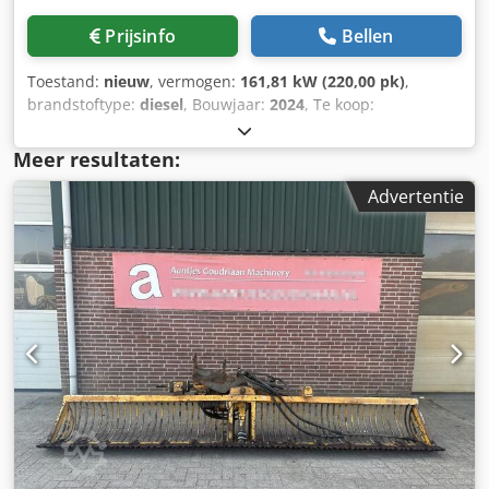
Prijsinfo
Bellen
Toestand:
nieuw
, vermogen:
161,81 kW (220,00 pk)
,
brandstoftype:
diesel
, Bouwjaar:
2024
, Te koop:
Hoogwaardige NIEUWE Zandzuiger Perfect voor
baggerwerkzaamheden in jachthavens, havens, zand- &
Meer resultaten:
grindwinning Bent u op zoek naar een betrouwbare
Advertentie
zandzuiger voor al uw baggerbehoeften? Deze efficiënte
dredger is ideaal voor uiteenlopende toepassingen, zoals
jachthavens, havens en mijnbouwactiviteiten. Belangrijkste
kenmerken: - Krachtig zuigsysteem: Geschikt voor het
baggeren van zand, grind, slib en meer. - Veelzijdige
toepassingen: Perfect voor het opruimen van havens,
jachthavens en binnenwateren. - Duurzaam ontwerp:
Gemaakt voor langdurig gebruik in zware maritieme
omgevingen. - Efficiënte werking: Maximaliseer de
productiviteit bij mijnbouw- en graafprojecten.
Specificaties: - Baggerdiepte: 10 mtr uitbreidbaar tot 15
mtr - Motorvermogen: 220hp Of u nu een jachthaven
beheert, een haven uitbreidt of werkt aan een zand- en