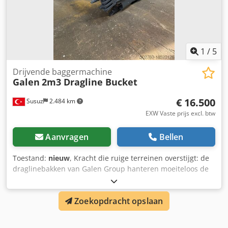
1
/
5
Drijvende baggermachine
Galen
2m3 Dragline Bucket
€ 16.500
Susuz
2.484 km
EXW Vaste prijs excl. btw
Aanvragen
Bellen
Toestand:
nieuw
, Kracht die ruige terreinen overstijgt: de
draglinebakken van Galen Group hanteren moeiteloos de
zwaarste lasten met duurzaamheid en technische
uitmuntendheid! Neem contact met ons op voor vragen.
Zoekopdracht opslaan
Cjdpfxjvzhb Tj Afvjrf