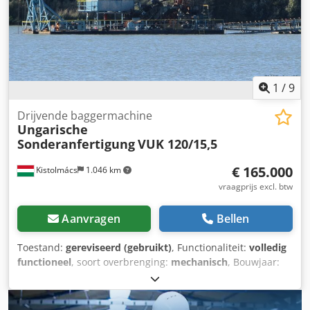
1
/
9
Drijvende baggermachine
Ungarische
Sonderanfertigung
VUK 120/15,5
€ 165.000
Kistolmács
1.046 km
vraagprijs excl. btw
Aanvragen
Bellen
Toestand:
gereviseerd (gebruikt)
, Functionaliteit:
volledig
functioneel
, soort overbrenging:
mechanisch
, Bouwjaar:
2001
, bedrijfsturen:
21.000 h
, Drijvende
emmerkettingbagger te koop. Hongaarse makelij.
Baggerdiepte tot 16 m. De emmerketting bestaat uit 46