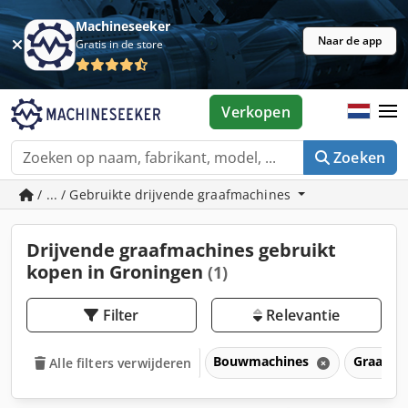
Machineseeker
Naar de app
Gratis in de store
Verkopen
Zoeken
/ ... / Gebruikte drijvende graafmachines
Drijvende graafmachines gebruikt
kopen in Groningen
(1)
Filter
Relevantie
Bouwmachines
Graafma
Alle filters verwijderen