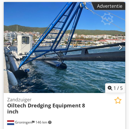
Advertentie
1
/
5
Zandzuiger
Oiltech Dredging Equipment
8
inch
Groningen
146 km