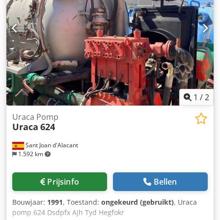
1
/
2
Uraca Pomp
Uraca
624
Sant Joan d'Alacant
1.592 km
Prijsinfo
Bellen
Bouwjaar:
1991
, Toestand:
ongekeurd (gebruikt)
, Uraca
pomp 624 Dsdpfx Ajh Tyd Hegfokr