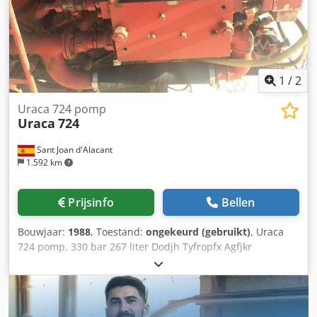
1
/
2
Uraca 724 pomp
Uraca
724
Sant Joan d'Alacant
1.592 km
Prijsinfo
Bellen
Bouwjaar:
1988
, Toestand:
ongekeurd (gebruikt)
, Uraca
724 pomp, 330 bar 267 liter Dodjh Tyfropfx Agfjkr