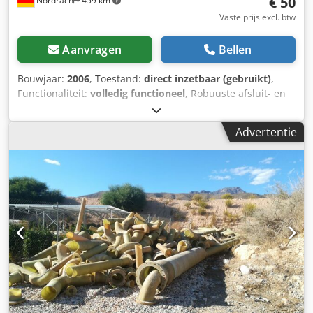
€ 50
Nordrach
459 km
Vaste prijs excl. btw
Aanvragen
Bellen
Bouwjaar:
2006
, Toestand:
direct inzetbaar (gebruikt)
,
Functionaliteit:
volledig functioneel
, Robuuste afsluit- en
terugslagkleppen in diverse uitvoeringen – ideaal voor
industriële toepassingen in de water-, lucht- en
Advertentie
transporttechniek. De hoogwaardige appendages
overtuigen door hun stabiele constructie, betrouwbare
afdichting en eenvoudige bediening. Perfect geschikt voor
onderhoud, vervanging of uitbreiding van bestaande
installaties. Verkrijgbaar in verschillende maten en
modellen. Direct gebruiksklaar en in goede staat. 8x 150
DN 16 PN EBRO 2x 125 DN 16 PN EBRO 3x 150 DN 16 PN
JET Dkodsy Smtnepfx Agfjr