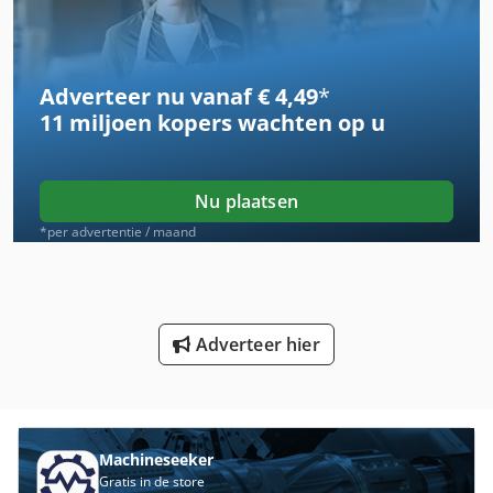
Gemeentelijke Voertuig
Gereedschap En Cutter Grinder
Adverteer nu vanaf € 4,49
*
German
11 miljoen kopers
wachten op u
Hoofd Van Een Deel Van
Huur Aan Eigen
Nu plaatsen
Lassen Van De Draaitafel
*per advertentie / maand
Ls 703
Ng 200
Adverteer hier
Reiniging Van Gebouwen
Reiniging Van Technologie
Reinigings- En Ontsmettingswerkzaamheden Machine
Machineseeker
Gratis in de store