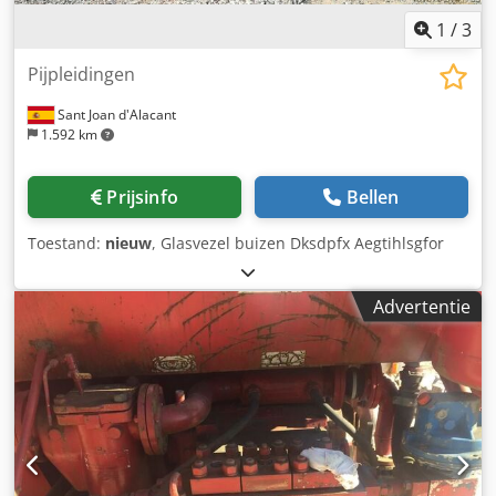
1
/
3
Pijpleidingen
Sant Joan d'Alacant
1.592 km
Prijsinfo
Bellen
Toestand:
nieuw
, Glasvezel buizen Dksdpfx Aegtihlsgfor
Advertentie