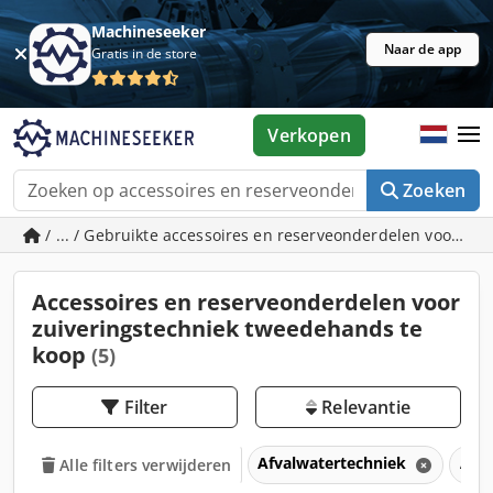
Machineseeker
Naar de app
Gratis in de store
Verkopen
Zoeken
/ ... / Gebruikte accessoires en reserveonderdelen voor zu
Accessoires en reserveonderdelen voor
zuiveringstechniek tweedehands te
koop
(5)
Filter
Relevantie
Afvalwatertechniek
Acce
Alle filters verwijderen