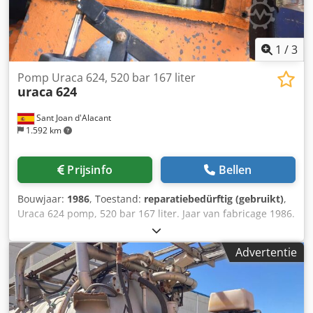
1
/
3
Pomp Uraca 624, 520 bar 167 liter
uraca
624
Sant Joan d'Alacant
1.592 km
Prijsinfo
Bellen
Bouwjaar:
1986
, Toestand:
reparatiebedürftig (gebruikt)
,
Uraca 624 pomp, 520 bar 167 liter. Jaar van fabricage 1986.
Kleppen moeten gereviseerd worden. Dkodpfjh Tydxjx
Agfer
Advertentie