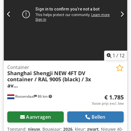
1
/
12
Container
Shanghai Shengji
NEW 4FT DV
container / RAL 9005 (black) / 3x
av...
€ 1.785
Roosendaal
86 km
Vaste prijs excl. btw
Aanvragen
Bellen
Toestand:
nieuw
, Bouwjaar:
2026
, kleur:
zwart
, Nieuwe 40-