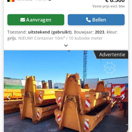
Vaste prijs excl. btw
Aanvragen
Bellen
Toestand:
uitstekend (gebruikt)
, Bouwjaar:
2023
, kleur:
grijs
, NIEUW! Container 10m³ / 10 kubieke meter
Dwedpfezldrxox Achoa Met Franse deuren. Lengte: 5,5
meter Breedte: 2,28 meter Hoogte: 0,8 meter Haakhoogte:
Advertentie
1,45 meter Cevoman bvba. Lenskendijk 5 2200 Herentals
België