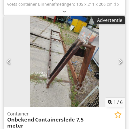
voets container Binnenafmetingen: 105 x 211 x 206 cm (l x
b x h) = 4,60 m³ Dwsdpfxezqd A Uj Achoa Zwart (RAL 9005)
nog slechts 3 stuks beschikbaar = Verdere informatie =
Advertentie
Algemene informatie Bouwjaar: maart 2026 Modeljaar:
2026 Afmetingen Afmetingen (l x b x h): 120 x 220 x 226 cm
Gewichten Leeggewicht: 670 kg Laadvermogen: 2.330 kg
Maximaal toegestaan totaalgewicht: 3.000 kg Staat
Algemene staat: zeer goed Technische staat: zeer goed
Visuele staat: zeer goed Productveiligheid Fabrikant:
Shanghai Shengji Verdere informatie Neem contact op met
Arne Honingh voor meer informatie.
1
/
6
Container
Onbekend
Containerslede 7,5
meter