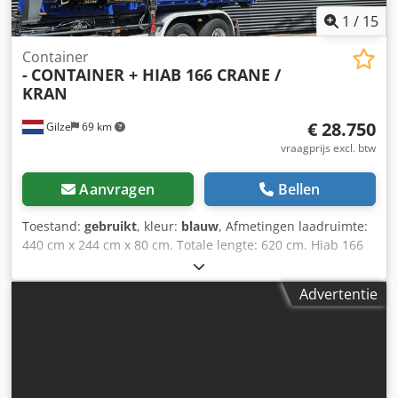
1
/
15
Container
-
CONTAINER + HIAB 166 CRANE /
KRAN
€ 28.750
Gilze
69 km
vraagprijs excl. btw
Aanvragen
Bellen
Toestand:
gebruikt
, kleur:
blauw
, Afmetingen laadruimte:
440 cm x 244 cm x 80 cm. Totale lengte: 620 cm. Hiab 166
E-3 DUO 2 x stabilisatorpoot. 3 x hydraulische uitschuif. 5e
+ 6e functie (rotator-grafiek) Dwjdew Ibf Aepfx Achja =
Advertentie
Verdere informatie = Kraan: Hiab Type: CONTAINER + HIAB
166 KRAAN = Bedrijfsinformatie = ALLE PRIJZEN ZIJN
NETTOPRIJZEN VOOR EXPORT, Joris Versteijnen (NL-DE-GB),
Wouter Greutink (NL-DE-GB-ES-IT). Wij spreken Russisch.
Wij doen ons uiterste best om correcte informatie te
verstrekken. Desondanks kunnen aan de verstrekte teksten