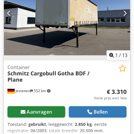
1
/
13
Container
Schmitz Cargobull
Gotha BDF /
Plane
€ 3.310
Jestetten
552 km
Vaste prijs excl. btw
Aanvragen
Bellen
Toestand:
gebruikt
, leeggewicht:
2.850 kg
, eerste
registratie:
06/2003
, totale breedte:
25.500 mm
,