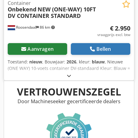
Container
Onbekend
NEW (ONE-WAY) 10FT
DV CONTAINER STANDARD
€ 2.950
Roosendaal
86 km
vraagprijs excl. btw
Aanvragen
Bellen
Toestand:
nieuw
, Bouwjaar:
2026
, kleur:
blauw
, Nieuwe
(ONE WAY) 10-voets container DV-standaard Kleur: Blauw =
Verdere informatie = Algemene informatie Bouwjaar: jan.
2026 Modeljaar: 2026 Serienummer: SJCL305074
Afmetingen Afmetingen (L x B x H): 299 x 244 x 259 cm
VERTROUWENSZEGEL
Gewichten Leeggewicht: 1.250 kg Laadvermogen: 10.000 kg
Dwsdpfx Aezgbiwjchsa Toegestane max. massa: 11.250 kg
Door Machineseeker gecertificeerde dealers
Toestand Algemene staat: zeer goed Technische staat: zeer
goed Optische staat: zeer goed Verdere informatie Neem
contact op met Arne Honingh voor meer informatie.