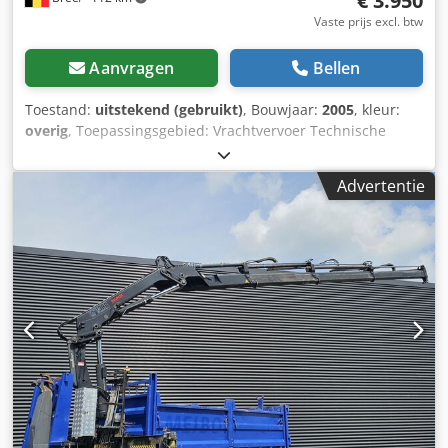
€ 3.950
Vaste prijs excl. btw
Aanvragen
Bellen
Toestand:
uitstekend (gebruikt)
, Bouwjaar:
2005
, kleur:
overig
, Toepassingsgebied: Vrachtvervoer Technische
staat: zeer goed Optische staat: zeer goed Dsdpozr If Nsfx
Achewa
Advertentie