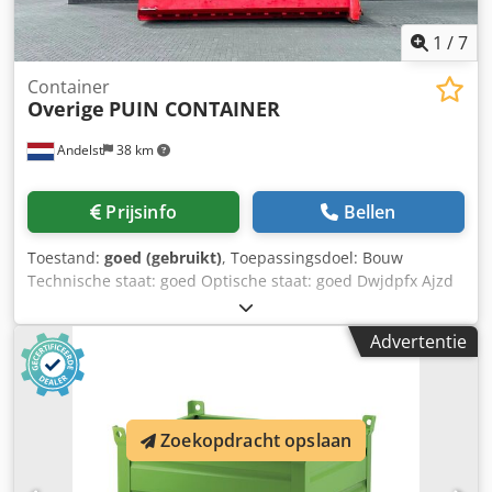
1
/
7
Container
Overige
PUIN CONTAINER
Andelst
38 km
Prijsinfo
Bellen
Toestand:
goed (gebruikt)
, Toepassingsdoel: Bouw
Technische staat: goed Optische staat: goed Dwjdpfx Ajzd
Ddxechea BTW/margeregeling: BTW aftrekbaar
Advertentie
Zoekopdracht opslaan