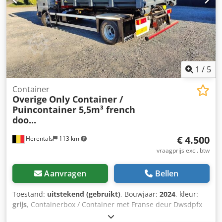
1
/
5
Container
Overige
Only Container /
Puincontainer 5,5m³ french
doo...
€ 4.500
Herentals
113 km
vraagprijs excl. btw
Aanvragen
Bellen
Toestand:
uitstekend (gebruikt)
, Bouwjaar:
2024
, kleur:
grijs
, Containerbox / Container met Franse deur Dwsdpfx
Acozldugehoa Binnenafmetingen: Lengte: 4,0 meter