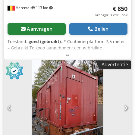
€ 850
Herentals
113 km
vraagprijs excl. btw
Aanvragen
Bellen
Toestand:
goed (gebruikt)
, # Containerplatform 7,5 meter
– Gebruikt Te koop aangeboden: een gebruikte
containerplatform in goede staat. ### Technische
specificaties * Lengte: 7,5 meter * Breedte: 1,05 meter
Advertentie
(standaard) * Merk: onbekend * Staat: gebruikt * Locatie:
Herentals (België) Deze containerplatform is geschikt voor
diverse container- en transporttoepassingen. Ideaal als
vervanging of voor een nieuwbouwproject. Direct
beschikbaar. Prijs: € 950,- exclusief BTW. Bezichtiging is
mogelijk na het maken van een afspraak. Neem gerust
contact met ons op voor meer informatie of extra foto's. ---
## Over Cevoman ✔ Meer dan 45 jaar ervaring met
vrachtwagens en bedrijfsvoertuigen ✔ Technisch gekeurd
in onze eigen werkplaats ✔ Specialist in MAN-
vrachtwagens, laadkranen en containersystemen ✔ COP-