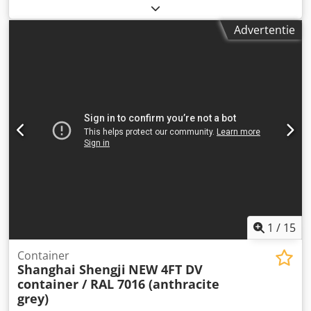
b x h) = 4,60 m³ Zwart (RAL 9005) nog slechts 3 stuks
beschikbaar = Verdere informatie = Algemene informatie
Advertentie
Dsdezqu I Iepfx Achewa Bouwjaar: maart 2026 Modeljaar:
2026 Afmetingen Afmetingen (l x b x h): 120 x 220 x 226 cm
Gewichten Leeggewicht: 670 kg Laadvermogen: 2.330 kg
Maximaal toegestaan totaalgewicht: 3.000 kg Staat
Algemene staat: zeer goed Technische staat: zeer goed
Visuele staat: zeer goed Productveiligheid Fabrikant:
Shanghai Shengji Verdere informatie Neem contact op met
Arne Honingh voor meer informatie.
1
/
15
Container
Shanghai Shengji
NEW 4FT DV
container / RAL 7016 (anthracite
grey)