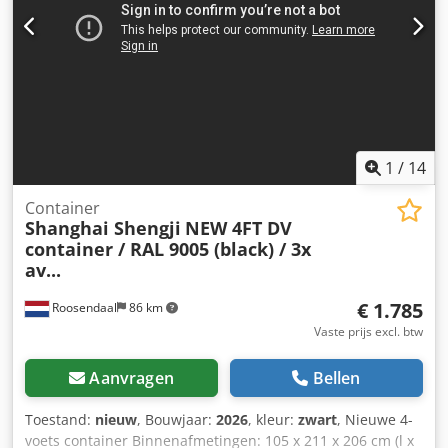
geen rechten worden ontleend.
1
/
14
Container
Shanghai Shengji
NEW 4FT DV
container / RAL 9005 (black) / 3x
av...
€ 1.785
Roosendaal
86 km
Vaste prijs excl. btw
Aanvragen
Bellen
Toestand:
nieuw
, Bouwjaar:
2026
, kleur:
zwart
, Nieuwe 4-
voets container Binnenafmetingen: 105 x 211 x 206 cm (l x