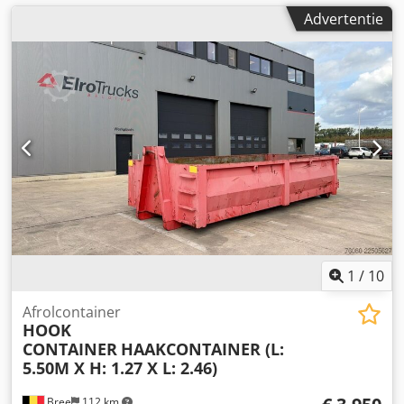
Advertentie
1
/
10
Afrolcontainer
HOOK
CONTAINER
HAAKCONTAINER (L:
5.50M X H: 1.27 X L: 2.46)
Bree
112 km