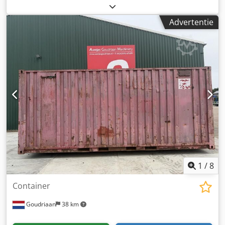
bedrijfsklaar gewicht:
16.000 kg
,
Advertentie
1
/
8
Container
Goudriaan
38 km