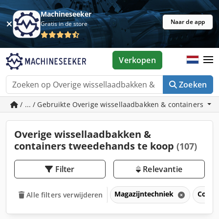
Machineseeker
Naar de app
Gratis in de store
Verkopen
Zoeken
/ ... / Gebruikte Overige wissellaadbakken & containers
Overige wissellaadbakken &
containers tweedehands te koop
(107)
Filter
Relevantie
Magazijntechniek
Conta
Alle filters verwijderen