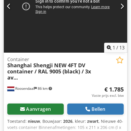
1
/
13
Container
Shanghai Shengji
NEW 4FT DV
container / RAL 9005 (black) / 3x
av...
€ 1.785
Roosendaal
86 km
Vaste prijs excl. btw
Aanvragen
Bellen
Toestand:
nieuw
, Bouwjaar:
2026
, kleur:
zwart
, Nieuwe 40-
voets container Binnenafmetingen: 105 x 211 x 206 cm (l x