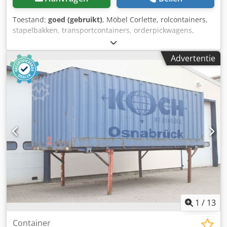
Toestand:
goed (gebruikt)
, Möbel Corlette, rolcontainers,
stapelbakken, transportcontainers, orderpickwagens,
bankrollers, gestoffeerde garnituurwagens, rolwagens,
bekledingswagens -Breedte: 2060 mm -Diepte: 750-1020
Advertentie
mm -Hoogte: 1160 mm -Draagvermogen: ? -Zwenkwielen:
4x Dedpfx Acod Edfkohowa -Dankzij het klapsysteem
kunnen de wagens in elkaar worden geschoven om snel
ruimte te besparen -Aantal: 9 stuks beschikbaar -Prijs: per
stuk -Buitenafmetingen: 2060/750/H1160 mm -Eigen
gewicht: 23,5 kg
1
/
13
Container