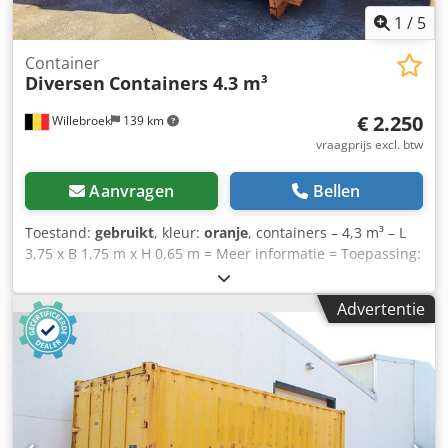
1
/
5
Container
Diversen
Containers 4.3 m³
€ 2.250
Willebroek
139 km
vraagprijs excl. btw
Aanvragen
Bellen
Toestand:
gebruikt
, kleur:
oranje
, containers – 4,3 m³ – L
3,75 x B 1,75 m x H 0,65 m = Meer informatie = Toepassing:
grondverzetwerkzaamheden Dsdpoxz Rm Iofx Achowa
Neem contact op met Miguel Cubas voor meer informatie.
Advertentie
= Bedrijfsinformatie = Wij zijn gevestigd tussen Antwerpen
en Brussel, langs de A12-snelweg, in de buurt van de
haven van Antwerpen. Openingstijden: van maandag tot
en met vrijdag, doorlopend van 8.30 uur tot 19.00 uur.