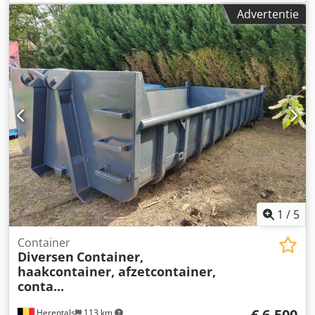
Breedte: 2,3 meter Hoogte: 0,6 meter ==> 5,5 kubieke
Advertentie
meter Dikte laadvloer: 5 mm Zijwanddikte: 4 mm Cevoman
bv. Lenskensdijk 5 2200 Herentals België
1
/
5
Container
Diversen
Container,
haakcontainer, afzetcontainer,
conta...
€ 6.500
Herentals
113 km