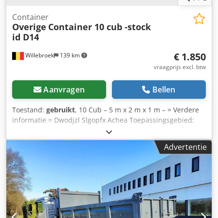
Dwsdpfozpxhvjx Achoa Direct beschikbaar
Container
Overige
Container 10 cub -stock
id D14
€ 1.850
Willebroek
139 km
vraagprijs excl. btw
Aanvragen
Bellen
Toestand:
gebruikt
, 10 Cub – 5 m x 2 m x 1 m – = Verdere
informatie = Dwodjzl Slgopfx Achea Toepassingsgebied:
Bouw Neem contact op met Miguel Cubas voor meer
informatie. = Bedrijfsinformatie = Wij zijn gevestigd tussen
Advertentie
Antwerpen en Brussel langs de A12, nabij de haven van
Antwerpen. Openingstijden: maandag tot en met vrijdag,
doorlopend van 8.30 tot 19.00 uur.