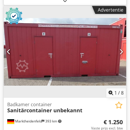
= Aanvullende informatie = Algemene informatie Bouwjaar:
Advertentie
maart 2026 Modeljaar: 2026 Afmetingen Afmetingen (l x b
x h): 120 x 220 x 226 cm Gewichten Ledig gewicht: 670 kg
Laadvermogen: 2.330 kg Dodpfx Acezn Uqkohjwa Maximaal
toegestaan gewicht: 3.000 kg Staat Algemene staat: zeer
goed Technische staat: zeer goed Optische staat: zeer
goed Productveiligheid Fabrikant: Shanghai Shengji
1
/
8
Badkamer container
Sanitärcontainer unbekannt
€ 1.250
Marktheidenfeld
393 km
Vaste prijs excl. btw