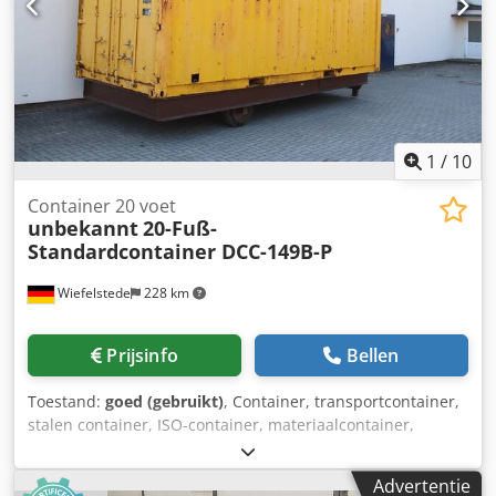
1
/
10
Container 20 voet
unbekannt
20-Fuß-
Standardcontainer DCC-149B-P
Wiefelstede
228 km
Prijsinfo
Bellen
Toestand:
goed (gebruikt)
, Container, transportcontainer,
stalen container, ISO-container, materiaalcontainer,
werkplaatscontainer, zeecontainer -Stalen container:
werkplaatscontainer/materiaalcontainer met verlichting en
Advertentie
werkplaatsuitrusting Dodpfxszh Eg Ne Achowa -Werkbank: