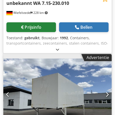
unbekannt
WA 7.15-230.010
Wiefelstede
228 km
Prijsinfo
Bellen
Toestand:
gebruikt
, Bouwjaar:
1992
, Containers,
transportcontainers, zeecontainers, stalen containers, ISO-
containers -Container: Stalen container met onderframe,
onderrijdbaar Dwsdpferu Rbdox Achea -Inwendige
Advertentie
afmetingen container: 6930/2450/H2350 mm -
Totaalgewicht: 6000 kg -Transportafmetingen:
7200/2500/H2570 mm -Vervoergewicht: 2880 kg