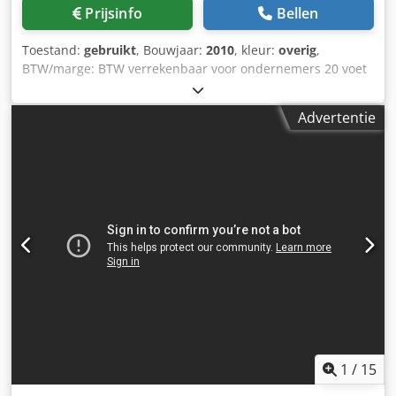
Prijsinfo
Bellen
Toestand:
gebruikt
, Bouwjaar:
2010
, kleur:
overig
,
BTW/marge: BTW verrekenbaar voor ondernemers 20 voet
open zee container Dwjdezgwn Ajpfx Achoa • Bovenzijde
open • Voorzien van haak • Nette bodem Staat: Gebruikt
Advertentie
Bouwjaar: 2010
1
/
15