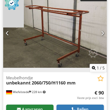
met bankschroef -Dubbele slijpmachine: -elektrische
uitrusting: zie foto's -Interne afmetingen container:
5940/2330/H2285 mm -Transportafmetingen:
6050/2420/H2590 mm -Transportgewicht: 2800 kg
1
/
5
Meubelhondje
unbekannt
2060/750/H1160 mm
€ 90
Wiefelstede
228 km
Vaste prijs excl. btw
Aanvragen
Bellen