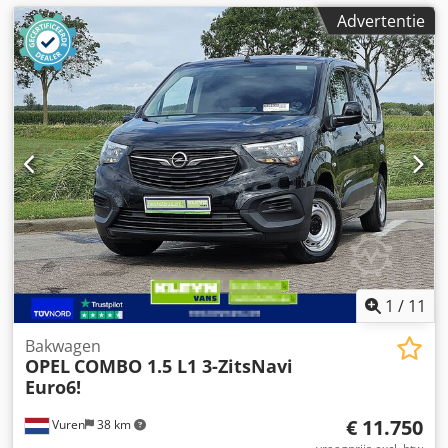
Advertentie
1
/
11
Bakwagen
OPEL
COMBO 1.5 L1 3-ZitsNavi
Euro6!
€ 11.750
Vuren
38 km