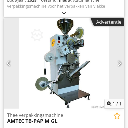
Bouwjaar:
2025
, Toestand:
nieuw
, Automatische
verpakkingsmachine voor het verpakken van vlakke
theezakjes, zoals enkelkamer- en dubbelkamerzakjes, in 3-
kant sealzakken. Afgifteapparaat voor gegroepeerde
Advertentie
zakken. PLC-gestuurd, bediening via touchmonitor. -
Specificaties: max. machinecyclussnelheid bij stationair
draaien: 120 cycli per minuut; Geschikt volume van het
theezakje: max. 10cm³; Afmetingen 3-kant sealzak LxB:
70x80mm; Materiaal 3-kant sealzak: hitte-sealbare
monofolies of gelamineerde composietfolie;
Stroomvoorziening: 220V; Afmetingen machine LxBxH:
1680x1285x1230mm; Gewicht: 500 kg. Cjdjv Nm Tdjpfx
Afljrf
1
/
1
Thee verpakkingsmachine
AMTEC
TB-PAP M GL