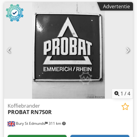
Advertentie
1
/
4
Koffiebrander
PROBAT
RN750R
Bury St Edmunds
311 km