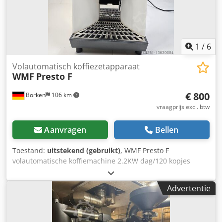
1
/
6
Volautomatisch koffiezetapparaat
WMF
Presto F
€ 800
Borken
106 km
vraagprijs excl. btw
Aanvragen
Bellen
Toestand:
uitstekend (gebruikt)
, WMF Presto F
volautomatische koffiemachine 2.2KW dag/120 kopjes
Gefilterde koffie is onmisbaar bij het ontbijt en heeft ook
veel fans in het dagelijkse bedrijfsleven. De WMF Presto F
Advertentie
is daarom het ideale apparaat voor bedrijven die af en toe
een grote hoeveelheid of een kopje koffie nodig hebben.
Touchscreen display Eenvoudige menubesturing met een