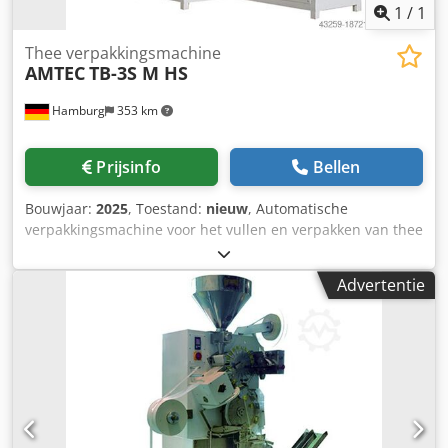
1
/
1
Thee verpakkingsmachine
AMTEC
TB-3S M HS
Hamburg
353 km
Prijsinfo
Bellen
Bouwjaar:
2025
, Toestand:
nieuw
, Automatische
verpakkingsmachine voor het vullen en verpakken van thee
in theezakjes met één kamer en vervolgens het verpakken
in zakjes met driezijdige verzegeling. Inclusief
Advertentie
volumedispenser en etiketteersysteem voor het
aanbrengen van de draad met etiket. Het etiketteren
gebeurt aan beide zijden (etiketdraad en draadzak) door
middel van hittesealen. Apparaat voor het gegroepeerd
afgeven van zakken. PLC-gestuurd, bediening via
touchmonitor. - Specificaties: max. machinecyclussnelheid
bij stationair draaien: 110 cycli per minuut; Doseervolume:
max. 6cm³; Afmetingen theezakje LxB: 62,5x50mm; Breedte