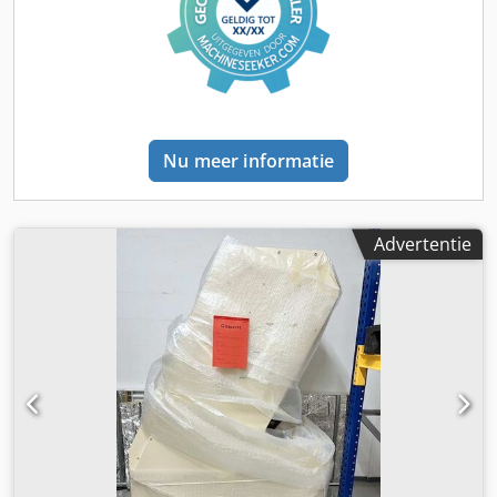
mm; geschikt theezakjesmateriaal: 16,5-21 g/m², aan één
kant hitte-afsluitbaar; Afmetingen van de buisvormige tas:
LxB: 100x130mm, waarbij L verstelbaar is; Materiaal
buisvormige zak: hitte-afsluitbare monofilms of
gelamineerde composietfilm; Etiket (LxB): 26/28x24mm;
Draadlengte: 210 mm; Voeding: 220/380V; Stroomverbruik:
2kW; benodigde perslucht: 0,4~0,6 MPa; Persluchtverbruik:
Nu meer informatie
65 l/min; Afmetingen machine LxBxH: 1400x905x2475mm;
Gewicht: 910 kg. Crodpfov Nm Sajx Aflof
Advertentie