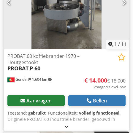
1
/
11
PROBAT 60 koffiebrander 1970 –
Houtgestookt
PROBAT
P 60
€ 14.000
Gondim
1.604 km
€ 18.000
vraagprijs excl. btw
Aanvragen
Bellen
Toestand:
gebruikt
, Functionaliteit:
volledig functioneel
,
Originele PROBAT 60 industriële brander, gebouwd in
1970, uitgerust met een houtgestookt
verwarmingssysteem. Een robuuste, heavy-duty machine,