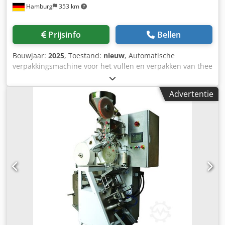
Hamburg
353 km
Prijsinfo
Bellen
Bouwjaar:
2025
, Toestand:
nieuw
, Automatische
verpakkingsmachine voor het vullen en verpakken van thee
in theezakjes met één kamer en het vervolgens verpakken
van de zak in een papieren hoes. Inclusief
Advertentie
volumedispenser en etiketteersysteem voor het
aanbrengen van de draad met etiket. Etiketteersysteem: Bij
de standaarduitvoering wordt het etiket gevouwen en met
de ingevoegde draad vastgelijmd. Voor deze productiestap
is optioneel een warmtelasmodule beschikbaar.
Fabricagemethode voor het bevestigen van de draad aan
theezakjes: Door middel van hitteafdichting in de rand van
het theezakje. Afgifteapparaat voor gegroepeerde zakken
(5 stuks). - Specificaties: max. machinecyclussnelheid bij
stationair draaien: 110 cycli per minuut; Doseervolume:
max. 6cm³; Afmetingen theezakje LxB: 62,5x50mm;
Rolbreedte van theezakjesmateriaal: 125 mm; geschikt
theezakjesmateriaal: 16,5-20 g/m², aan één kant hitte-