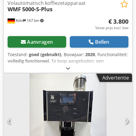
Volautomatisch koffiezetapparaat
WMF
5000-S-Plus
€ 3.800
Köln
167 km
Vaste prijs excl. btw
Aanvragen
Bellen
Toestand:
goed (gebruikt)
, Bouwjaar:
2020
, Functionaliteit:
volledig functioneel
, Te koop aangeboden: een
volautomaat koffiemachine WMF 5000-S-Plus. De automaat
wordt verkocht inclusief alle accessoires die op de foto’s
Advertentie
zichtbaar zijn. Bezichtiging is op afspraak op elk gewenst
moment, ook op korte termijn, mogelijk. Cjdpfew S T Htox
Afljrf BTW is verrekenbaar!