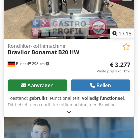
1
/
16
Rondfilter-koffiemachine
Bravilor Bonamat
B20 HW
€ 3.277
Buseck
298 km
Vaste prijs excl. btw
Aanvragen
Bellen
Toestand:
gebruikt
, Functionaliteit:
volledig functioneel
,
Dit betreft een rondfilterkoffiemachine, een Bravilor
Bonamat B20 HW. Deze koffiemachine is uitermate
geschikt voor gebruik in grote bedrijven tijdens piekuren,
zoals zorginstellingen, cateringbedrijven, bedrijfskantines,
enz. De B HW-serie is uitgerust met een aparte
heetwateruitloop. De containers zijn eenvoudig te