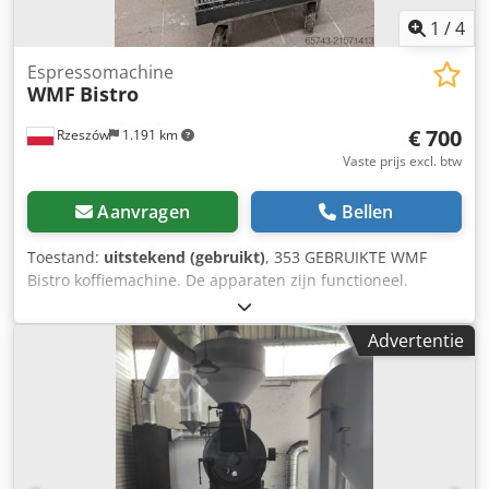
1
/
4
Espressomachine
WMF
Bistro
€ 700
Rzeszów
1.191 km
Vaste prijs excl. btw
Aanvragen
Bellen
Toestand:
uitstekend (gebruikt)
, 353 GEBRUIKTE WMF
Bistro koffiemachine. De apparaten zijn functioneel.
BUITENAFMETINGEN (in cm): - hoogte 60, - breedte 38, -
lengte 25. Crsdpfx Afsywl Izolef Apparaten kunnen worden
Advertentie
bezichtigd in ons magazijn (36-068 Bachórz, Polen).
Beschikbare betaalde opties: transport van het apparaat.
De vermelde prijs is exclusief btw. Wij spreken Engels,
Duits, Frans, Russisch en Oekraïens.