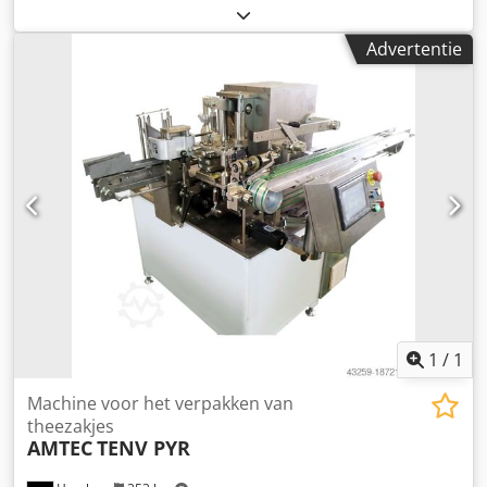
theezakjes, inclusief volumetrische doseereenheid. Ook
geschikt voor platte theezakjes. Zakvormmethode:
Advertentie
ultrasoon lassen. Het etiket en de draad moeten al in de
folie verwerkt zijn. - Specificaties: max.
machinecyclussnelheid bij stationair draaien: 50 cycli per
minuut; Doseervolume: 5~40 cm³; Capaciteit theezakje: 1,5-
10 g; Afmetingen theezakjes: Piramidezakjes: 50 / 60 / 70 /
80 mm; Platte tas LxB: 50x50 / 60×58 / 70×65 / 80×72mm;
Rolbreedte van zakmateriaal: 120 / 140 / 160 / 180 mm;
geschikt tasmateriaal: P.E.T / non-woven stof / nylon stof;
Voeding: 220V, 50/60Hz; Stroomverbruik: 1,2 kW;
benodigde perslucht: 0,6 MPa; Persluchtverbruik:
100l/min; Afmetingen machine LxBxH: 924x1130x2100mm;
Gewicht: 420 kg. Cjdsv Nm Tkopfx Aflerf
1
/
1
Machine voor het verpakken van
theezakjes
AMTEC
TENV PYR