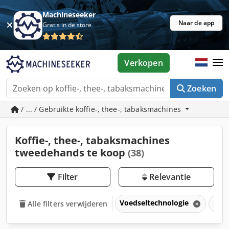
Machineseeker
Naar de app
Gratis in de store
Verkopen
Zoeken
/ ... / Gebruikte koffie-, thee-, tabaksmachines
Koffie-, thee-, tabaksmachines
tweedehands te koop
(38)
Filter
Relevantie
Voedseltechnologie
Koff
Alle filters verwijderen