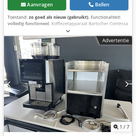
Aanvragen
Bellen
Toestand:
zo goed als nieuw (gebruikt)
, Functionaliteit:
volledig functioneel
, Koffiezetapparaat Bartscher Contessa
1002 met 2 liter thermoskan / isoleerkan met schenkmec
hanisme 1400 watt In originele verpakking, zilver
Advertentie
Crsdpfxjyvp S Ue Aflef 2 stuks isoleerkannen van 2 l Met
korffilter – ongeopende doos met filters (1000 stuks)
aanwezig Uitneembare filterhouder Automatische
uitschakeling Het apparaat zet ca. 2 liter koffie in circa 8
minuten, oftewel 16 kopjes Alle technische gegevens onder
voorbehoud van typefouten en vergissingen. Verkoop
uitsluitend in EU-landen.
1
/
7