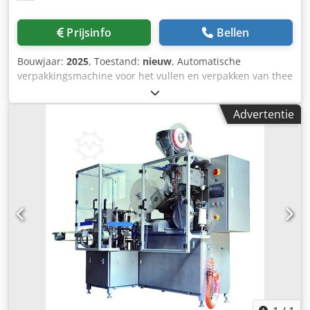
aanvoer • Automatische batchverwerking • Zeer efficiënt
koelsysteem (2–2,5 minuten) • Ontkalkings- en
Prijsinfo
Bellen
kafopvangsysteem • Zeer efficiënte naverbrander met ca.
95% rook- en VOC-reductie • Compatibel met Artisan
Bouwjaar:
2025
, Toestand:
nieuw
, Automatische
roastedsoftware • Receptengeheugen voor maximaal
verpakkingsmachine voor het vullen en verpakken van thee
10.000 brandprofielen • Gelijktijdig branden en koelen •
in theezakjes met één kamer en vervolgens het verpakken
Aardgasvoeding • Ca. 4,5 m³/u zonder naverbrander • Ca.
in zakjes met driezijdige verzegeling. Inclusief
7,5 m³/u met naverbrander • Continue productiecapaciteit:
Advertentie
volumedispenser en etiketteersysteem voor het
120–140 kg/u • Totaal gewicht: 2800 kg • Engelstalige
aanbrengen van de draad met etiket. Etiketteersysteem: Bij
bediening en volledige technische documentatie •
de standaarduitvoering wordt het etiket gevouwen en met
Volautomatische productie De geïntegreerde vacuüm
de ingevoegde draad vastgelijmd. Voor deze productiestap
groene bonenlader plaatst direct de volgende vooraf
is optioneel een warmtelasmodule beschikbaar.
geladen batch groene koffie in de brandtrommel nadat de
Fabricagemethode voor het bevestigen van de draad aan
vorige batch in de koelbak is geleegd. Crodpfezht I Uox
theezakjes: Door middel van hitteafdichting in de rand van
Aflsf In volledig automatische modus voert de machine
het theezakje. Gegroepeerde uitgifte van zakken,
achtereenvolgende brandcycli uit met minimale
individueel, geteld of in een reeds opgezette doos
operatorinterventie, wat zorgt voor maximale productiviteit
(optioneel). - Specificaties: max. machinecyclussnelheid bij
en perfect reproduceerbare brandprofielen. Conditie Bijna
stationair draaien: 115 cycli per minuut; Doseervolume:
in nieuwstaat Slechts ca. 30 draaiuren Uitstekende
max. 10cm³; Afmetingen theezakje LxB: 65x62,5mm;
technische staat Uitstekende esthetische staat
Rolbreedte van theezakjesmateriaal: 125 mm; geschikt
Demonstratiebranden is mogelijk op afspraak. Garantie
theezakjesmateriaal: 16,5-20 g/m², aan één kant hitte-