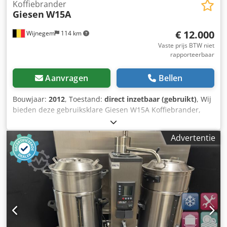
Koffiebrander
Giesen
W15A
€ 12.000
Wijnegem
114 km
Vaste prijs BTW niet
rapporteerbaar
Aanvragen
Bellen
Bouwjaar:
2012
, Toestand:
direct inzetbaar (gebruikt)
, Wij
bieden deze gebruiksklare Giesen W15A Koffiebrander,
bouwjaar 2012, aan. Toestel categorie: I3P Gas: G31
Gasdruk: 30-37-50 mbar Maximaal nominaal vermogen: 29
Advertentie
kW Gasverbruik: 1,22 kW Netspanning: 230 V Maximale
stroomsterkte: 4,6 A Toesteltype: B22 Als u vragen heeft of
meer informatie wenst, stuur ons gerust een bericht of bel
ons. Cedpfx Afozc Na Dolerf