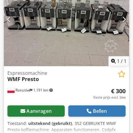
Aflof Apparatuur kan ter plaatse worden bezichtigd – graag
vooraf een afspraak maken.
1
/
1
Espressomachine
WMF
Presto
€ 300
Rzeszów
1.191 km
Vaste prijs excl. btw
Aanvragen
Bellen
Toestand:
uitstekend (gebruikt)
, 352 GEBRUIKTE WMF
Presto koffiemachine. Apparaten functioneren. Csdpfx