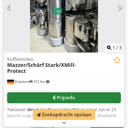
1
/
3
Koffiemolen
Mazzer/Schärf
Stark/XMill-
Protect
Duitsland
372 km
Prijsinfo
Toestand:
direct inzetbaar (gebruikt)
, In totaal zijn er 23
Zoekopdracht opslaan
Mazzer Luigi/Schärf koffiemolens beschikbaar. Maalwerk:
conisch, maalschijfdiameter: 71 mm, motorvermogen: 900
W, toerental: ca. 430 tpm. Machine-afmetingen X/Y/Z: ca.