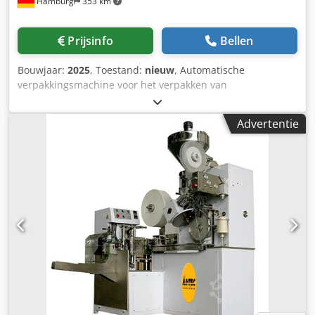
Hamburg
353 km
Prijsinfo
Bellen
Bouwjaar:
2025
, Toestand:
nieuw
, Automatische
verpakkingsmachine voor het verpakken van
piramidevormige theezakjes en ook platte theezakjes zoals
enkel- en dubbelkamerzakjes in 3-kant sealzakken.
Advertentie
Distributie van gestapelde en getelde zakken. Er kunnen 5
zakken in groepen worden afgegeven; PLC-gestuurd,
bediening via touchmonitor. - Specificaties: max.
machinecyclussnelheid bij stationair draaien: 50 cycli per
minuut; Afmetingen 3-kant sealzak LxB: 95x90mm
(standaard), optioneel: 85x80 / 105x100mm; Materiaal 3-
kant sealzak: hitte-sealbare composietfolie (BOPP20/VM-
PET12/PE40, papier/P.E, OPP20/Pearl35); geschikte
filmdikte: 55~90µm; Stroomvoorziening: 220V;
Stroomverbruik: 2,1 kW; benodigde perslucht: 0,6 MPa;
Persluchtverbruik: 200 l/min; Afmetingen machine LxBxH:
2700x1450x1300mm. Crsdpfxjv Nm Tqe Aflsf