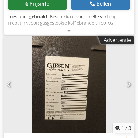
Prijsinfo
Bellen
Toestand:
gebruikt
, Beschikbaar voor snelle verkoop.
Probat RN750R gasgestookte koffiebrander, 150 KG
batchgrootte. PROBAT dus topkwaliteit. De rest van de lijn
is hier en voornamelijk uit de jaren 80 en 90, maar in zeer
Advertentie
goede staat. Crodpfx Aek Raxksflof
1
/
3