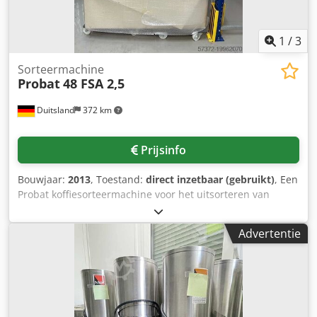
1
/
3
Sorteermachine
Probat
48 FSA 2,5
Duitsland
372 km
Prijsinfo
Bouwjaar:
2013
, Toestand:
direct inzetbaar (gebruikt)
, Een
Probat koffiesorteermachine voor het uitsorteren van
slechte koffiebonen is beschikbaar. Machinedimensies
(L/B/H): ca. 1200mm/1000mm/1800mm, gewicht: ca. 450kg.
Advertentie
Bezichtiging ter plaatse is mogelijk. Crsdpfx Afexbhh Asljf