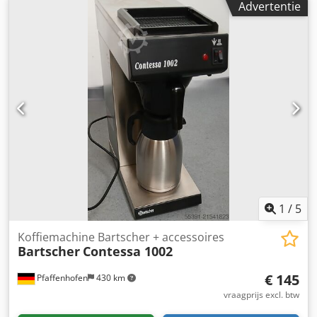
Advertentie
bekend om zijn hoge duurzaamheid en uitstekende
brandkwaliteit. Inclusief: Cedjzcl U Dopfx Aflsrf - Koeler -
Cycloon - Afzuigsysteem De machine is momenteel
gedemonteerd en klaar voor transport.
1
/
5
Koffiemachine Bartscher + accessoires
Bartscher
Contessa 1002
€ 145
Pfaffenhofen
430 km
vraagprijs excl. btw