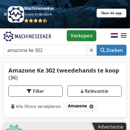
Machineseeker
Naar de app
Gratis in de store
Verkopen
Zoeken
Amazone Ke 302 tweedehands te koop
(36)
Filter
Relevantie
Amazone
Alle filters verwijderen
Advertentie