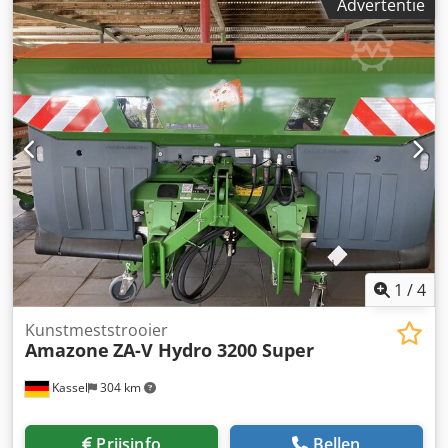
Advertentie
aftakas met wrijvingskoppeling spatbord L en ladders /
LED-achterverlichting Dkjdpfxst Dwibj Agmjr
1
/
4
Kunstmeststrooier
Amazone
ZA-V Hydro 3200 Super
Kassel
304 km
Prijsinfo
Bellen