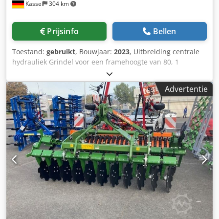
Kassel
304 km
Prijsinfo
Bellen
Toestand:
gebruikt
, Bouwjaar:
2023
, Uitbreiding centrale
hydrauliek Grindel voor een framehoogte van 80, 1
ploegeenheid STW / 35, 1 paar risters 430, 1 paar HD-
schoenpunten, 1 paar insteekplaat voor STW / 35, 1 paar
Advertentie
schijfkouters voor Variopf schijfkouter D 500, gekarteld
en/of geveerd, 1 Dsdpfx Agsr Ucigjmokr