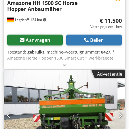
Amazone
HH 1500 SC Horse
Hopper Anbaumäher
€ 11.500
Legden
124 km
Vaste prijs excl. btw
Aanvragen
Bellen
Toestand:
gebruikt
, machine-/voertuignummer:
8427
, *
Amazone Horse Hopper 1500 Smart Cut * Werkbreedte
1,50 m Dksderhy H Rjpfx Agmor * 1.500 l opvangbak
inhoud * Tractor 3-punts ophanging * H60 vleugelmessen
Advertentie
* Steunwielen * Mulch-inrichting * Aandrijfas met vrijloop
* Opvangbak met hydraulische bodemlediging *
Rotatiesnelheid 2.650 tpm * Vulstandindicator -----Interne
voertuignummer: 8427 WhatsApp-support beschikbaar! Bij
vragen over het voertuig of voor meer informatie kunt u
ons gemakkelijk via WhatsApp bereiken Whatsapp
Whatsapp ----Fouten & tussentijdse verkoop
voorbehouden.