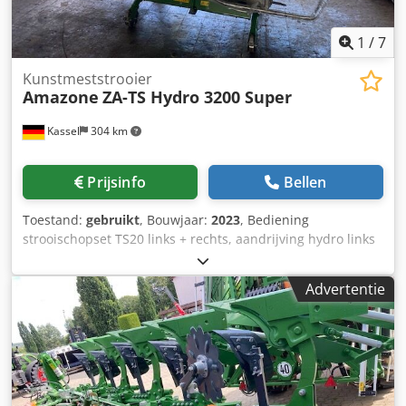
1
/
7
Kunstmeststrooier
Amazone
ZA-TS Hydro 3200 Super
Kassel
304 km
Prijsinfo
Bellen
Toestand:
gebruikt
, Bouwjaar:
2023
, Bediening
strooischopset TS20 links + rechts, aandrijving hydro links
+ rechts met Auto TS / en FlowControl hoofdschijf links +
rechts met AutoTS, buisbeschermbeugel, rol- en
Advertentie
parkeerinrichting draaibaar, werkverlichting,
hellingssensor voor weegsysteem / 16 stuks EasyCheck-
Dksdpst A Tzwofx Agmor