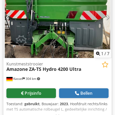
1
/
7
Kunstmeststrooier
Amazone
ZA-TS Hydro 4200 Ultra
Kassel
304 km
Prijsinfo
Bellen
Toestand:
gebruikt
, Bouwjaar:
2023
, Hoofdruit rechts/links
met TS automatische rolbeugel L, gedeeltelijke inrichting /
zwenkbaar, fabrieksmatig gemonteerd. Hellingsensor voor