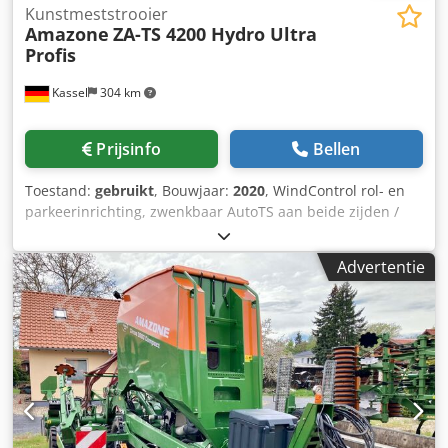
Kunstmeststrooier
Amazone
ZA-TS 4200 Hydro Ultra
Profis
Kassel
304 km
Prijsinfo
Bellen
Toestand:
gebruikt
, Bouwjaar:
2020
, WindControl rol- en
parkeerinrichting, zwenkbaar AutoTS aan beide zijden /
buisbeschermbeugel L / hellingssensor voor weegsysteem
FlowCheck / EasyCheck-matten, 16 stuks / spatborden L en
Advertentie
ladders / LED-verlichting / afdekzeil L / strooischopset TS
Dsdpjrxr Uyjfx Agmekr