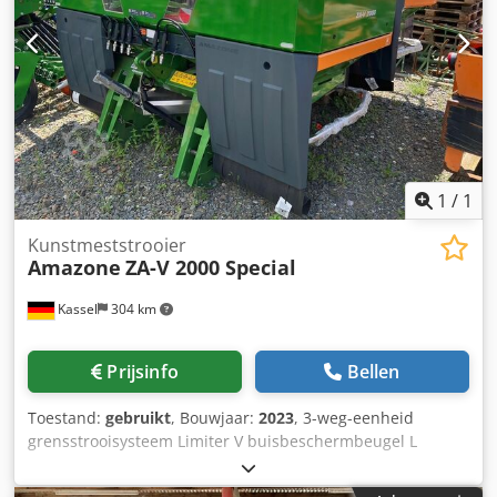
1
/
1
Kunstmeststrooier
Amazone
ZA-V 2000 Special
Kassel
304 km
Prijsinfo
Bellen
Toestand:
gebruikt
, Bouwjaar:
2023
, 3-weg-eenheid
grensstrooisysteem Limiter V buisbeschermbeugel L
mechanische / positieweergave strooimechanisme ZA-V
opzetbak S 2000 inbouwdelen voor / ZA-basismachines