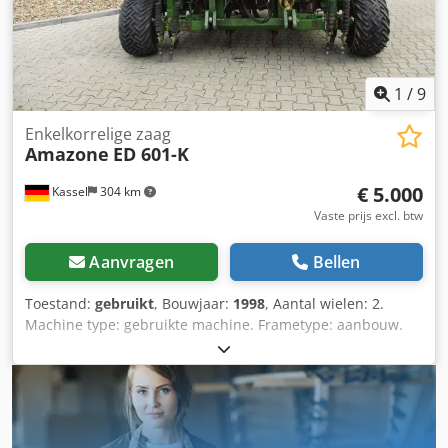
1
/
9
Enkelkorrelige zaag
Amazone
ED 601-K
€ 5.000
Kassel
304 km
Vaste prijs excl. btw
Aanvragen
Bellen
Toestand:
gebruikt
, Bouwjaar:
1998
, Aantal wielen: 2.
Machine type: gebruikte machine. Frametype: aanbouw.
Bemestingsinrichting / mestschroef. Dsdpfor Ncfqsx
Agmokr