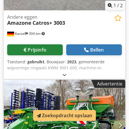
1
/
2
Andere eggen
Amazone
Catros+ 3003
Kassel
304 km
Prijsinfo
Bellen
Toestand:
gebruikt
, Bouwjaar:
2023
, gemonteerde
wigvormige ringwals KWM 3001-600, machine-nr.
KW00059843, set lagering voor / wals - aanbouw compacte
schijveneg, schijvendraagveld voor Catros hydraulische /
Advertentie
werkdiepteverstelling, LED-verlichting voor de weg voor
starre machines / schijf Dsdpfxjr Ty N Ej Agmskr
Zoekopdracht opslaan