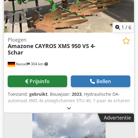
1
/
6
Ploegen
Amazone
CAYROS XMS 950 VS 4-
Schar
Kassel
304 km
Prijsinfo
Bellen
Toestand:
gebruikt
, Bouwjaar:
2023
, Hydraulische DA-
automaat XMS 4x ploeglichamen STU 40, 1 paar 4x scharen
430 HD, 1 paar aanlagbeschermers, 1 paar 4x voorscharen
M0 RH65-85 schijfkouters DM 500 voor hydraulische zware
Advertentie
steenbeveiliging, pendelend steunwiel DM680. Dedpotvf
Rwsfx Agmokr