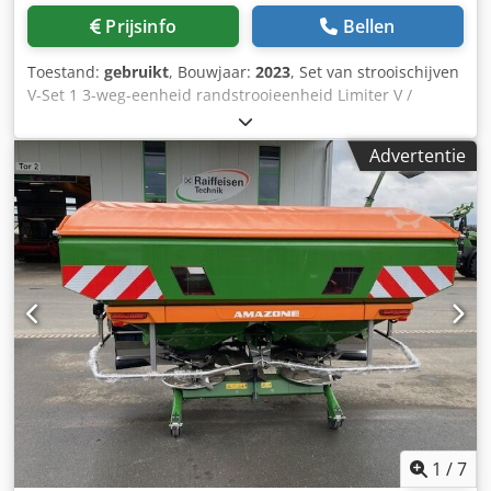
Prijsinfo
Bellen
Toestand:
gebruikt
, Bouwjaar:
2023
, Set van strooischijven
V-Set 1 3-weg-eenheid randstrooieenheid Limiter V /
buisbeschermer S / afrolinrichting steekbaar / strooiwerk
ZA-V / opzetbak S / 2000 cardanas met slipkoppeling /
Advertentie
inbouwonderdelen voor ZA-basismachines / vuilvanger S /
LED-verlichting Dodpjt Dwh Rsfx Agmjkr
1
/
7