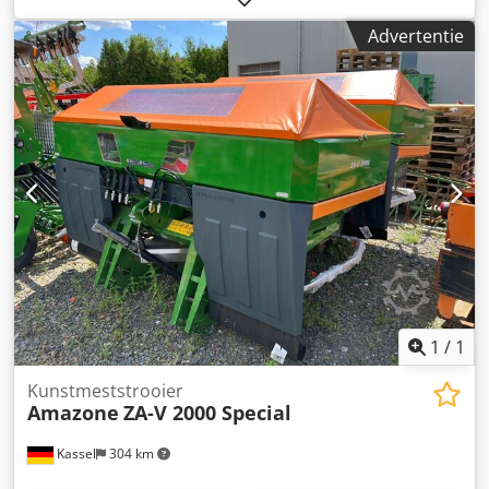
elektronisch weegsysteem / instelsysteem voor
Advertentie
inleidmechanisme. Profi-weegsysteem inbouwdelen voor
ZA basismachines. LED / Achterverlichting handmatig.
Dkedpot A Udgefx Agmor
1
/
1
Kunstmeststrooier
Amazone
ZA-V 2000 Special
Kassel
304 km