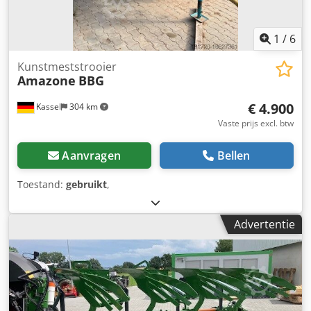
1
/
6
Kunstmeststrooier
Amazone
BBG
€ 4.900
Kassel
304 km
Vaste prijs excl. btw
Aanvragen
Bellen
Toestand:
gebruikt
,
Advertentie