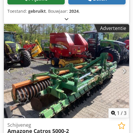
Toestand:
gebruikt
, Bouwjaar:
2024
,
Advertentie
1
/
3
Schijveneg
Amazone
Catros 5000-2