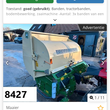
Toestand:
goed (gebruikt)
, Banden, tractorbanden,
bodembewerking, zaaimachine -Aantal: 3x banden van een
Amazone zaaimachine -Bandenmaat -Naaf: Ø 40 mm -
Afmeting: Ø 750 mm Dkjdpfx Agjb A E Ufomjr -Totaalprijs:
Advertentie
voor 3 banden -Gewicht: 51 kg/stuk
1
/
11
Maaier