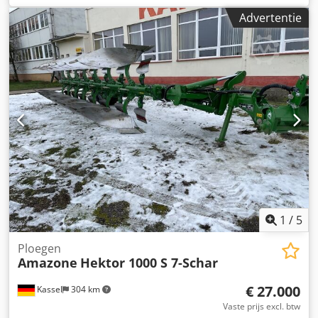
Advertentie
1
/
5
Ploegen
Amazone
Hektor 1000 S 7-Schar
€ 27.000
Kassel
304 km
Vaste prijs excl. btw