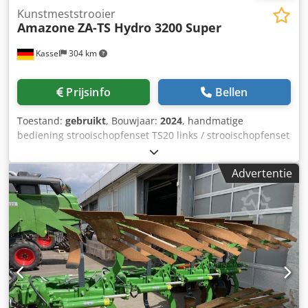
Kunstmeststrooier
Amazone
ZA-TS Hydro 3200 Super
Kassel
304 km
Prijsinfo
Bellen
Toestand:
gebruikt
, Bouwjaar:
2024
, handmatige
bediening strooischopfenset TS20 links / strooischopfenset
TS20 rechts, hydraulische aandrijving links met AutoTS en
FlowControl ProfiSPro, hydraulische aandrijving rechts met
Advertentie
AutoTS en FlowControl ProfiSPro, hoofdschijf links met
AutoTS / hoofdschijf rechts Dkodpfjtrdzwsx Agmor