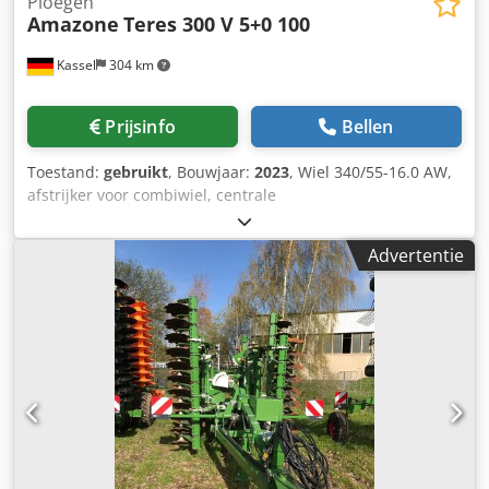
Ploegen
Amazone
Teres 300 V 5+0 100
Kassel
304 km
Prijsinfo
Bellen
Toestand:
gebruikt
, Bouwjaar:
2023
, Wiel 340/55-16.0 AW,
afstrijker voor combiwiel, centrale
ontlastingsdrukverstelling / ploeglichaam STU 40,
schaarblad 430, HD-schaarpunt, gekarteld schijfkouters D
Advertentie
500, 1x gekarteld / voorbereiding voor verlichting / Dkedst
Eay Eepfx Agmer