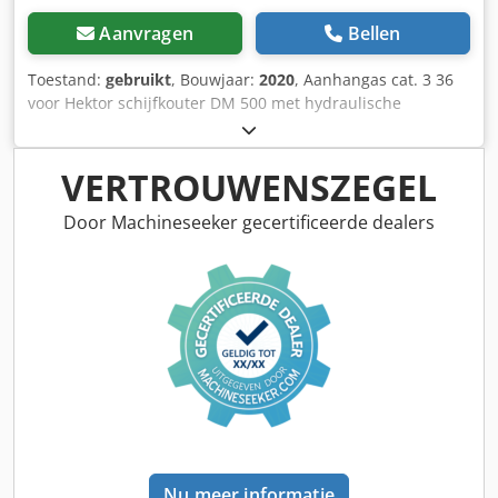
Aanvragen
Bellen
Toestand:
gebruikt
, Bouwjaar:
2020
, Aanhangas cat. 3 36
voor Hektor schijfkouter DM 500 met hydraulische
steenbeveiliging / zware voorschar G1 instelbaar, LED-
verlichting achter, markering vooraan / diefstalbeveiliging
typegoedkeuring-EU 40 km/u – volledige wentelploeg voor
VERTROUWENSZEGEL
aanhanger – RH 82 / uitbreidbaar Dkedpfothk U Tsx Agmor
Door Machineseeker gecertificeerde dealers
Nu meer informatie