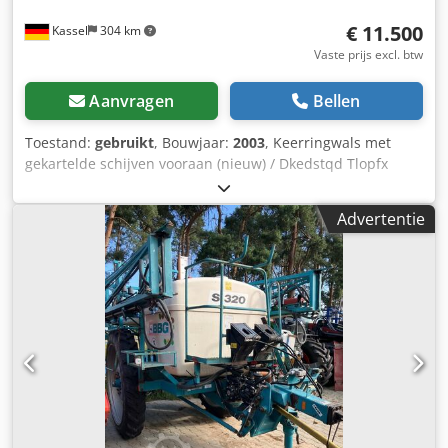
€ 11.500
Kassel
304 km
Vaste prijs excl. btw
Aanvragen
Bellen
Toestand:
gebruikt
, Bouwjaar:
2003
, Keerringwals met
gekartelde schijven vooraan (nieuw) / Dkedstqd Tlopfx
Agmjr
Advertentie