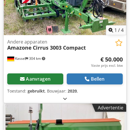
1
/
4
Andere apparaten
Amazone
Cirrus 3003 Compact
€ 50.000
Kassel
304 km
Vaste prijs excl. btw
Aanvragen
Bellen
Toestand:
gebruikt
, Bouwjaar:
2020
,
Advertentie