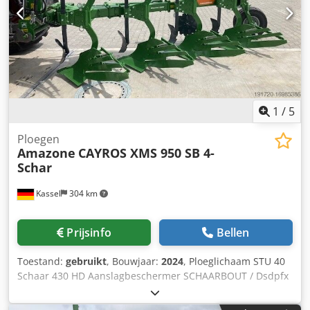
1
/
5
Ploegen
Amazone
CAYROS XMS 950 SB 4-
Schar
Kassel
304 km
Prijsinfo
Bellen
Toestand:
gebruikt
, Bouwjaar:
2024
, Ploeglichaam STU 40
Schaar 430 HD Aanslagbeschermer SCHAARBOUT / Dsdpfx
Aeuhnlmjgmekr