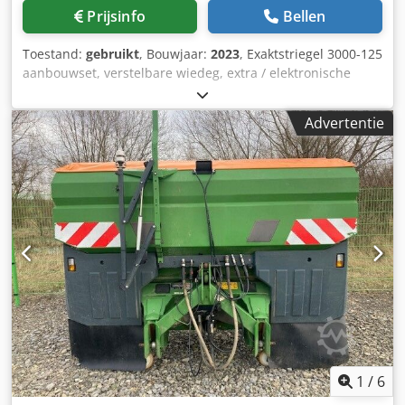
Prijsinfo
Bellen
Toestand:
gebruikt
, Bouwjaar:
2023
, Exaktstriegel 3000-125
aanbouwset, verstelbare wiedeg, extra / elektronische
spooraanduiding 3000 AmaDrill 2 voor Cataya, radarsensor
/ internationaal, analoge werkpositie sensor, elektrische
Advertentie
werkgangenschakeling / stuurventiel en hydraulische
werkgangen. Dsdpotgpggefx Agmskr
1
/
6