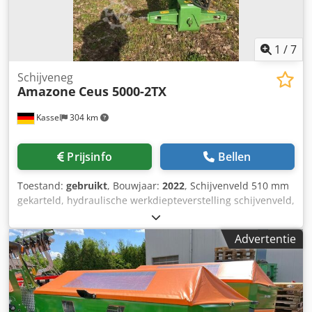
1
/
7
Schijveneg
Amazone
Ceus 5000-2TX
Kassel
304 km
Prijsinfo
Bellen
Toestand:
gebruikt
, Bouwjaar:
2022
, Schijvenveld 510 mm
gekarteld, hydraulische werkdiepteverstelling schijvenveld,
hydraulische werkdiepteverstelling van de egalisatie-unit,
C-Mix-Ultra-tanden voor Ceus 50, hydraulische
Advertentie
werkdiepteverstelling tandenveld met hydraulische dissel,
HD SLIJTDEEL 80 mm (14/K1) Djdpfx Ajtz Tplogmokr