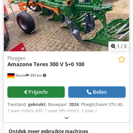
1
/
3
Ploegen
Amazone
Teres 300 V 5+0 100
Kassel
304 km
Prijsinfo
Bellen
Toestand:
gebruikt
, Bouwjaar:
2024
, Ploeglichaam STU 40,
1 paar risters 430, 1 paar HD-risters, 1 paar /
voorschoffelsteel voor framehoogte 80 voor hydraulische
overbelastingsbeveiliging voorschoffel M2, 1 paar /
schijfkouterhouder schijfkouter D 500 gekarteld
Ontdek meer gebruikte machines