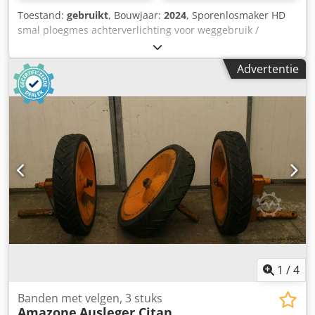
Toestand:
gebruikt
, Bouwjaar:
2024
, Sporenlosmaker HD
smal ploegmes achterverlichting voor weggebruik /
Versterkingsplaten KG 6002-2 tandenset "Griff Super"
aandrijfas Bondioli & Pavesi / handmatige
Advertentie
werkdiepteverstelling tandpackerwals PW 3000-600 /
draagarmen voor KG 02-2 opname Dsdpfxorxurmj Aaiokr
1
/
4
Banden met velgen, 3 stuks
Amazone
Ausleger Citan