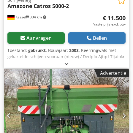
Amazone
Catros 5000-2
€ 11.500
Kassel
304 km
Vaste prijs excl. btw
Aanvragen
Bellen
Toestand:
gebruikt
, Bouwjaar:
2003
, Keerringwals met
gekartelde schijven vooraan (nieuw) / Dedpfx Ajtqd Tljaiokr
Advertentie