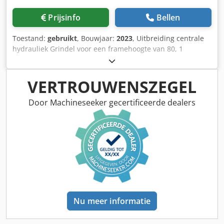
Prijsinfo
Bellen
Toestand:
gebruikt
, Bouwjaar:
2023
, Uitbreiding centrale
hydrauliek Grindel voor een framehoogte van 80, 1
ploegeenheid STW / 35, 1 paar risters 430, 1 paar HD-
schoenpunten, 1 paar insteekplaat voor STW / 35, 1 paar
schijfkouters voor Variopf schijfkouter D 500, gekarteld
VERTROUWENSZEGEL
en/of geveerd, 1 Dkodpsr Ucigsfx Aaior
Door Machineseeker gecertificeerde dealers
Nu meer informatie