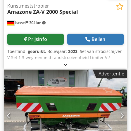
Kunstmeststrooier
Amazone
ZA-V 2000 Special
Kassel
304 km
Prijsinfo
Bellen
Toestand:
gebruikt
, Bouwjaar:
2023
, Set van strooischijven
V-Set 1 3-weg-eenheid randstrooieenheid Limiter V /
buisbeschermer S / afrolinrichting steekbaar / strooiwerk
ZA-V / opzetbak S / 2000 cardanas met slipkoppeling /
Advertentie
inbouwonderdelen voor ZA-basismachines / vuilvanger S /
LED-verlichting Djdpot Dwh Refx Aaiskr