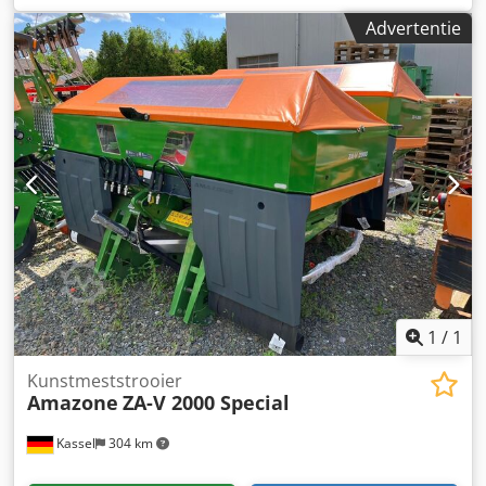
/ internationaal, analoge werkpositie sensor, elektrische
Advertentie
werkgangenschakeling / stuurventiel en hydraulische
werkgangen. Dkjdpfx Aaetgpggjier
1
/
1
Kunstmeststrooier
Amazone
ZA-V 2000 Special
Kassel
304 km