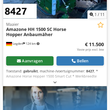
1
/
11
Maaier
Amazone
HH 1500 SC Horse
Hopper Anbaumäher
€ 11.500
Legden
124 km
Vaste prijs excl. btw
Aanvragen
Bellen
Toestand:
gebruikt
, machine-/voertuignummer:
8427
, *
Amazone Horse Hopper 1500 Smart Cut * Werkbreedte
1,50 m Dksdpfx Asrhy H Rsaier * 1.500 l opvangbak inhoud
* Tractor 3-punts ophanging * H60 vleugelmessen *
Steunwielen * Mulch-inrichting * Aandrijfas met vrijloop *
Opvangbak met hydraulische bodemlediging *
Rotatiesnelheid 2.650 tpm * Vulstandindicator -----Interne
voertuignummer: 8427 WhatsApp-support beschikbaar! Bij