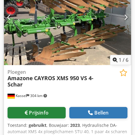
1
/
6
Ploegen
Amazone
CAYROS XMS 950 VS 4-
Schar
Kassel
304 km
Prijsinfo
Bellen
Toestand:
gebruikt
, Bouwjaar:
2023
, Hydraulische DA-
automaat XMS 4x ploeglichamen STU 40, 1 paar 4x scharen