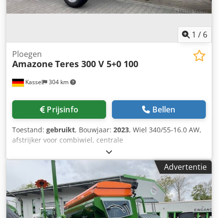
1
/
6
Ploegen
Amazone
Teres 300 V 5+0 100
Kassel
304 km
Prijsinfo
Bellen
Toestand:
gebruikt
, Bouwjaar:
2023
, Wiel 340/55-16.0 AW,
afstrijker voor combiwiel, centrale
ontlastingsdrukverstelling / ploeglichaam STU 40,
schaarblad 430, HD-schaarpunt, gekarteld schijfkouters D
Advertentie
500, 1x gekarteld / voorbereiding voor verlichting / Dkedjt
Eay Ejpfx Aaijr