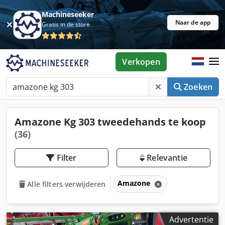
Machineseeker
Naar de app
Gratis in de store
Verkopen
Zoeken
Amazone Kg 303 tweedehands te koop
(36)
Filter
Relevantie
Amazone
Alle filters verwijderen
Advertentie