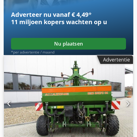
vragen over het voertuig of voor meer informatie kunt u
ons gemakkelijk via WhatsApp bereiken Whatsapp
Adverteer nu vanaf € 4,49
*
Whatsapp ----Fouten & tussentijdse verkoop
11 miljoen kopers
wachten op u
voorbehouden.
Nu plaatsen
*per advertentie / maand
Advertentie