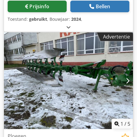
Prijsinfo
Bellen
Toestand:
gebruikt
, Bouwjaar:
2024
,
Advertentie
1
/
5
Ploegen