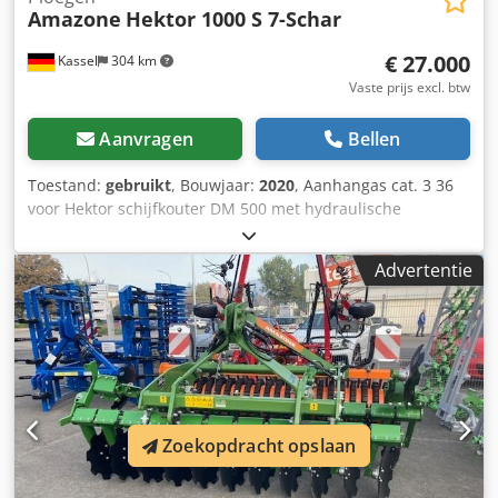
Amazone
Hektor 1000 S 7-Schar
€ 27.000
Kassel
304 km
Vaste prijs excl. btw
Aanvragen
Bellen
Toestand:
gebruikt
, Bouwjaar:
2020
, Aanhangas cat. 3 36
voor Hektor schijfkouter DM 500 met hydraulische
steenbeveiliging / zware voorschar G1 instelbaar, LED-
verlichting achter, markering vooraan / diefstalbeveiliging
Advertentie
typegoedkeuring-EU 40 km/u – volledige wentelploeg voor
aanhanger – RH 82 / uitbreidbaar Dedpfothk U Tox Aaiekr
Zoekopdracht opslaan