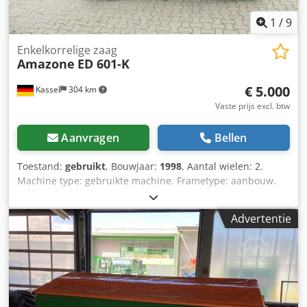
1
/
9
Enkelkorrelige zaag
Amazone
ED 601-K
€ 5.000
Kassel
304 km
Vaste prijs excl. btw
Aanvragen
Bellen
Toestand:
gebruikt
, Bouwjaar:
1998
, Aantal wielen: 2.
Machine type: gebruikte machine. Frametype: aanbouw.
Bemestingsinrichting / mestschroef. Dodpfxjr Ncfqo Aaijkr
Advertentie