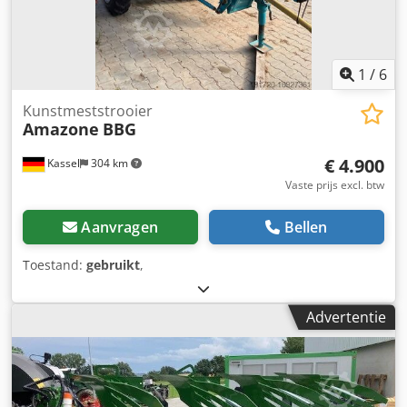
1
/
6
Kunstmeststrooier
Amazone
BBG
€ 4.900
Kassel
304 km
Vaste prijs excl. btw
Aanvragen
Bellen
Toestand:
gebruikt
,
Advertentie