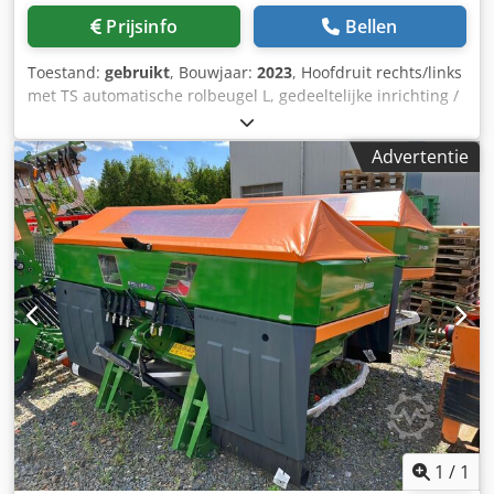
Prijsinfo
Bellen
Toestand:
gebruikt
, Bouwjaar:
2023
, Hoofdruit rechts/links
met TS automatische rolbeugel L, gedeeltelijke inrichting /
zwenkbaar, fabrieksmatig gemonteerd. Hellingsensor voor
elektronisch weegsysteem / instelsysteem voor
Advertentie
inleidmechanisme. Profi-weegsysteem inbouwdelen voor
ZA basismachines. LED / Achterverlichting handmatig.
Dkjdpfx Aaet A Udgjier
1
/
1