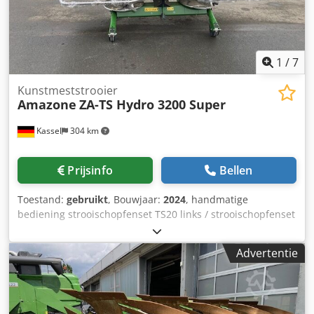
1
/
7
Kunstmeststrooier
Amazone
ZA-TS Hydro 3200 Super
Kassel
304 km
Prijsinfo
Bellen
Toestand:
gebruikt
, Bouwjaar:
2024
, handmatige
bediening strooischopfenset TS20 links / strooischopfenset
TS20 rechts, hydraulische aandrijving links met AutoTS en
FlowControl ProfiSPro, hydraulische aandrijving rechts met
Advertentie
AutoTS en FlowControl ProfiSPro, hoofdschijf links met
AutoTS / hoofdschijf rechts Dedjtrdzwepfx Aaiekr