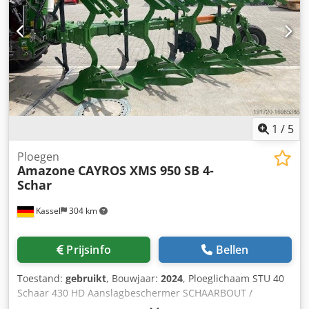
1
/
5
Ploegen
Amazone
CAYROS XMS 950 SB 4-
Schar
Kassel
304 km
Prijsinfo
Bellen
Toestand:
gebruikt
, Bouwjaar:
2024
, Ploeglichaam STU 40
Schaar 430 HD Aanslagbeschermer SCHAARBOUT /
Dksdpfxsuhnlms Aaisr