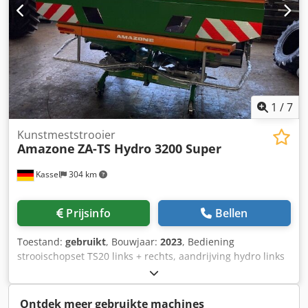
1
/
7
Kunstmeststrooier
Amazone
ZA-TS Hydro 3200 Super
Kassel
304 km
Prijsinfo
Bellen
Toestand:
gebruikt
, Bouwjaar:
2023
, Bediening
strooischopset TS20 links + rechts, aandrijving hydro links
+ rechts met Auto TS / en FlowControl hoofdschijf links +
rechts met AutoTS, buisbeschermbeugel, rol- en
parkeerinrichting draaibaar, werkverlichting,
Ontdek meer gebruikte machines