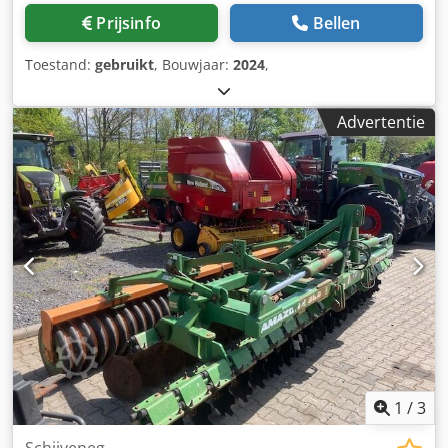
Prijsinfo
Bellen
Toestand:
gebruikt
, Bouwjaar:
2024
,
Advertentie
1
/
3
Schijveneg