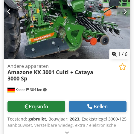
1
/
6
Andere apparaten
Amazone
KX 3001 Culti + Cataya
3000 Sp
Kassel
304 km
Prijsinfo
Bellen
Toestand:
gebruikt
, Bouwjaar:
2023
, Exaktstriegel 3000-125
aanbouwset, verstelbare wiedeg, extra / elektronische
spooraanduiding 3000 AmaDrill 2 voor Cataya, radarsensor