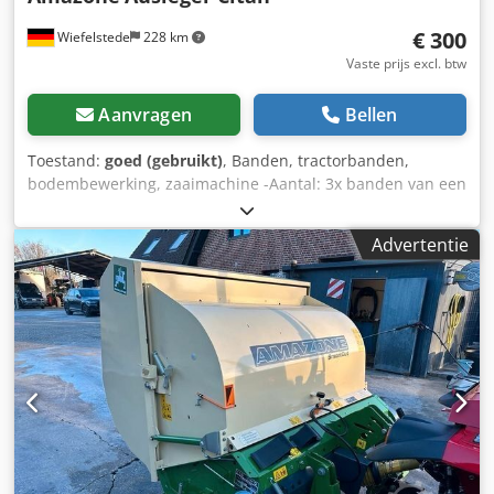
€ 300
Wiefelstede
228 km
Vaste prijs excl. btw
Aanvragen
Bellen
Toestand:
goed (gebruikt)
, Banden, tractorbanden,
bodembewerking, zaaimachine -Aantal: 3x banden van een
Amazone zaaimachine -Bandenmaat -Naaf: Ø 40 mm
Dodpsb A E Ufjfx Aaiekr -Afmeting: Ø 750 mm -Totaalprijs:
Advertentie
voor 3 banden -Gewicht: 51 kg/stuk