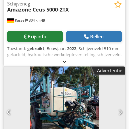
Schijveneg
Amazone
Ceus 5000-2TX
Kassel
304 km
Prijsinfo
Bellen
Toestand:
gebruikt
, Bouwjaar:
2022
, Schijvenveld 510 mm
gekarteld, hydraulische werkdiepteverstelling schijvenveld,
hydraulische werkdiepteverstelling van de egalisatie-unit,
C-Mix-Ultra-tanden voor Ceus 50, hydraulische
Advertentie
werkdiepteverstelling tandenveld met hydraulische dissel,
HD SLIJTDEEL 80 mm (14/K1) Dodpjtz Tplefx Aaiekr