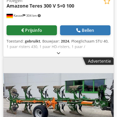
Ploegen
Amazone
Teres 300 V 5+0 100
Kassel
304 km
Prijsinfo
Bellen
Toestand:
gebruikt
, Bouwjaar:
2024
, Ploeglichaam STU 40,
1 paar risters 430, 1 paar HD-risters, 1 paar /
voorschoffelsteel voor framehoogte 80 voor hydraulische
overbelastingsbeveiliging voorschoffel M2, 1 paar /
Advertentie
schijfkouterhouder schijfkouter D 500 gekarteld
aanloopschoner, 1 paar / lichamenopbouw met. Dodpfjt A
Udysx Aaiekr