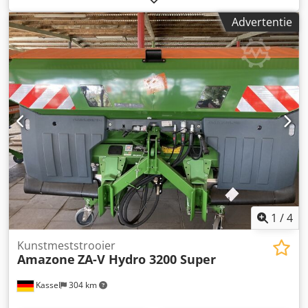
Advertentie
1
/
4
Kunstmeststrooier
Amazone
ZA-V Hydro 3200 Super
Kassel
304 km