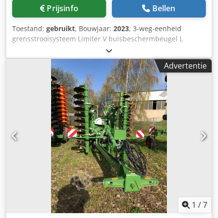
Prijsinfo
Bellen
Toestand:
gebruikt
, Bouwjaar:
2023
, 3-weg-eenheid
grensstrooisysteem Limiter V buisbeschermbeugel L
mechanische / positieweergave strooimechanisme ZA-V
opzetbak S 2000 inbouwdelen voor / ZA-basismachines
Advertentie
aftakas met wrijvingskoppeling spatbord L en ladders /
LED-achterverlichting Dkedpjt Dwibsfx Aaisr
1
/
7