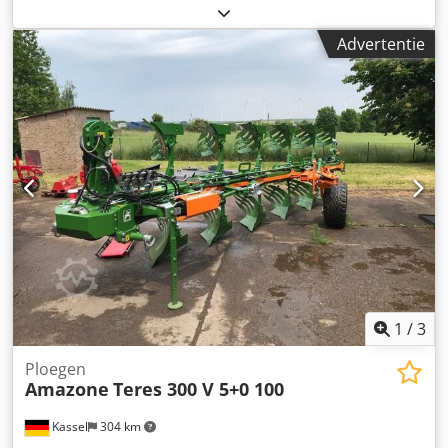
430 HD, 1 paar aanlagbeschermers, 1 paar 4x voorscharen
M0 RH65-85 schijfkouters DM 500 voor hydraulische zware
Advertentie
steenbeveiliging, pendelend steunwiel DM680. Dkjdetvf
Rwepfx Aaisr
1
/
3
Ploegen
Amazone
Teres 300 V 5+0 100
Kassel
304 km