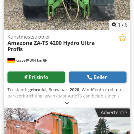
1
/
6
Kunstmeststrooier
Amazone
ZA-TS 4200 Hydro Ultra
Profis
Kassel
304 km
Prijsinfo
Bellen
Toestand:
gebruikt
, Bouwjaar:
2020
, WindControl rol- en
parkeerinrichting, zwenkbaar AutoTS aan beide zijden /
buisbeschermbeugel L / hellingssensor voor weegsysteem
FlowCheck / EasyCheck-matten, 16 stuks / spatborden L en
Advertentie
ladders / LED-verlichting / afdekzeil L / strooischopset TS
Dkjdpfxerxr Uyo Aaijr