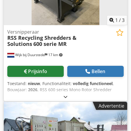
juist telefoonnummer. zonder deze juiste gegevens kan
RSS Recycling Shredders en Solutions (Nederland) niet
reageren.
1
/
3
Versnipperaar
RSS Recycling Shredders &
Solutions
600 serie MR
Wijk bij Duurstede
17 km
Prijsinfo
Bellen
Toestand:
nieuw
, Functionaliteit:
volledig functioneel
,
Bouwjaar:
2026
, RSS 600 series Mono Rotor Shredder
(nieuwe serie) 18.5 kW Zeefmaat in overleg Geschikt voor
diverse soorten kunststof/hout/of ander materiaal
Advertentie
Aanpassingen aan b.v. motoren, zeef, frame mogelijk. Toe-
en afvoerbanden, opslag, metaalscheiding mogelijk.
Grotere of kleinere modellen ook beschikbaar. Afvoerband
of schroef optioneel. Dkedpfsirt H Aox Acdsr Als u vragen