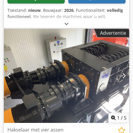
Toestand:
nieuw
, Bouwjaar:
2026
, Functionaliteit:
volledig
functioneel
, We leveren de machines waar u wilt,
installeren deze als u wenst in overleg. Optioneel: RVS
afvoerelement, RVS opslagsilo, blower, pijpen ca 3 meter.
Advertentie
Dedpfx Ajg Ainqjcdokr Maalmolen 1000 serie 45 kW, 3 x 10
messen set of uw wens 5 x 2 rotor configuratie (afgebeeld
heavy duty rotor set en Standaard 3x2 set) 2 x stators
zeefdek uw verzoek Product afvoer en opslag in diverse
mogelijkheden in combinatie extra gunstig geprijsd Motor
vermogen aanpasbaar. Andere aanpassingen
bespreekbaar zoals bv een rotor aanpassing meer messen
bv. 5 rijen messen of heavy duty uitvoering Aflevering in
overleg. Bel of mail ons voor overleg of als u vragen heeft,
gaarne reageren met uw naam, bedrijfsnaam, en juist
telefoonnummer. zonder deze juiste gegevens kan RSS
Recycling Shredders en Solutions niet reageren.
1
/
5
Hakselaar met vier assen