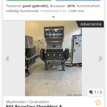
Toestand:
goed (gebruikt)
, Bouwjaar:
2018
, Functionaliteit:
volledig functioneel
, meetbereik X-as:
1.500 mm
,
meetbereik Y-as:
900 mm
, meetbereik Z-as:
700 mm
, Koop
uw coördinatenmeetmachine bij de grootste specialist voor
Advertentie
CMM’s met 30 jaar ervaring – Kneissl-Messtechnik. Met
KNEISSL-Approved ontvangt u een gebruikte machine die
van A tot Z is gecontroleerd, getest en gegarandeerd direct
inzetbaar – kwaliteit waarop u kunt vertrouwen. Algemene
machinedata: Machinetype: Reference XI 15.9.7 Bouwjaar:
2018 Fabrikant: Hexagon Meetbereik: 1500 x 900 x 700 mm
Toebehoren: Tasterhouder: meetkop HP-SX-5 Taster: +2
verwisselbare magazines Overige accessoires: Keramische
kalibratiebol, Windows 11 PC, 23" monitor, MCOSMOS 4.0,
controller B5 Wij adviseren u graag persoonlijk als
specialist, om de juiste machine voor uw meetopdracht te
vinden. Dkjdpfjyg I Hdox Acdsr Op verzoek leveren wij
wereldwijd!
1
/
3
Maalmolen / Granulator
RSS Recycling Shredders &