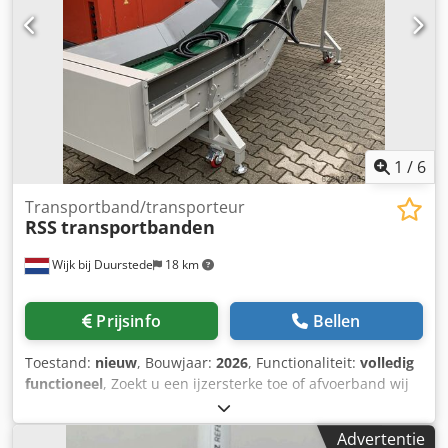
1
/
6
Transportband/transporteur
RSS
transportbanden
Wijk bij Duurstede
18 km
Prijsinfo
Bellen
Toestand:
nieuw
, Bouwjaar:
2026
, Functionaliteit:
volledig
functioneel
, Zoekt u een ijzersterke toe of afvoerband wij
bouwen ze voor u in elke maat of vorm. Ook voor uw
afvoerschroeven zijn wij een uitstekende partner. Dkjdpfx
Advertentie
Ast Iwgnscdor Afvoerbanden, toevoerbanden in bijna elke