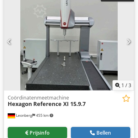
maat, uitgevoerd met afgesloten zijkanten, meenemers etc
etc. geheel naar uw wens en benodigdheden.
1
/
3
Coördinatenmeetmachine
Hexagon
Reference XI 15.9.7
Leonberg
455 km
Prijsinfo
Bellen