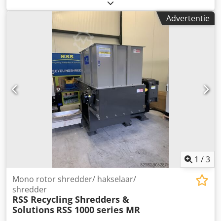
ligger: 700 x 800 x 600 - 1200 mm Balkgewicht: ca. 450 kg
Dsdpfjra Nrxjx Acdskr De lengte van de pers is ongeveer 7
Advertentie
meter persgewicht ca. 6000 kg 4 x draadbinding
automatisch
1
/
3
Mono rotor shredder/ hakselaar/
shredder
RSS Recycling Shredders &
Solutions
RSS 1000 series MR