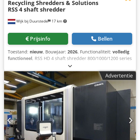
Recycling Shredders & Solutions
RSS
4 shaft shredder
Wijk bij Duurstede
17 km
Prijsinfo
Bellen
Toestand:
nieuw
, Bouwjaar:
2026
, Functionaliteit:
volledig
functioneel
, RSS HD 4 shaft shredder 800/1000/1200 series
2X 22 kW, (2 x18,5 of 2 x 30 mogelijk) of uw wens. Met
hydraulisch zeefpakket, verwisselen/schoonmaken zeef in
Advertentie
ca. slechts 10 minuten. 40 mm messen. of andere maten
mogelijk Dsdpfoh N Dmnsx Acdjkr 40, 50 mm zeef dek.
Aanpassingen aan b.v. messen, motoren, zeef, frame
mogelijk. Toe- en afvoerbanden, opslag, metaalscheiding
mogelijk. Grotere of kleinere modellen ook beschikbaar.
optioneel Snel Hydraulisch schoonmaak of verwissel
systeem t.b.v. de zeef voor meer informatie of advies,
contact ons. Leveringscondities RSS, Levertijd in overleg.
Garantie en NL CE certificaat. plaatsen/montage mogelijk.
Bezichtigen Mogelijk. Reacties: Met Naam, firma naam en