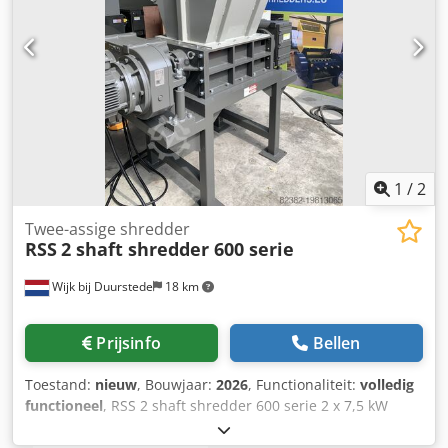
1
/
2
Twee-assige shredder
RSS
2 shaft shredder 600 serie
Wijk bij Duurstede
18 km
Prijsinfo
Bellen
Toestand:
nieuw
, Bouwjaar:
2026
, Functionaliteit:
volledig
functioneel
, RSS 2 shaft shredder 600 serie 2 x 7,5 kW
lengte rotor 600 Dodpfow Ry Alex Acdekr messen 30 mm
De machine kan naar uw wens aangepast worden,