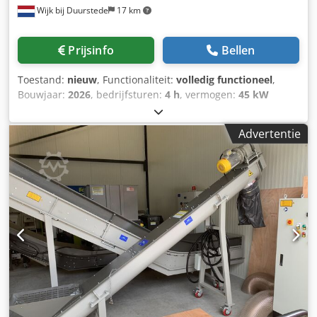
Wijk bij Duurstede
17 km
Prijsinfo
Bellen
Toestand:
nieuw
, Functionaliteit:
volledig functioneel
,
Bouwjaar:
2026
, bedrijfsturen:
4 h
, vermogen:
45 kW
(61,18 pk)
, Rotor lenght 1000 mm kW 45+ 2.2, Hoppersize
1400 x 1000 mm, screensize on your request. Optional
Advertentie
Conveyor beld available Delivery on request. For more Info:
RSS Recycling Shredders & Solutions Dodpjkzg U Dofx
Acdjkr Contacts or questions with companyname,
IMPORTANT! name, company and telephone number.