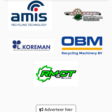
inclusief schakelkast. Levertijd in overleg Eventueel toe en
afvoerband mogelijk Deze Shredder is uitstekend geschikt
voor bv Harddisks, laptops, mobile telefoons, rubber, hout,
papier etc. etc. te vernietigen. Meer weten? , bel of mail
ons. In overleg kunnen we de machines ook afleveren en
installeren. Graag uw reactie met naam, firma naam en
een geldig telefoonnummer voor een snelle reactie.
Adverteer hier