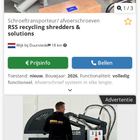
1
/
3
Schroeftransporteur/ afvoerschroeven
RSS recycling shredders &
solutions
Wijk bij Duurstede
18 km
Prijsinfo
Bellen
Toestand:
nieuw
, Bouwjaar:
2026
, Functionaliteit:
volledig
functioneel
, Afvoerschroef systeem in elke lengte,
diameter, etc, afgestemd op uw wensen en
benodigdheden natuurlijk ook los te leveren. Dsdpfx Acjt
Advertentie
Iwt Uodokr reacties of vragen ? graag met volledige naam,
firma naam en telefoon nummer.