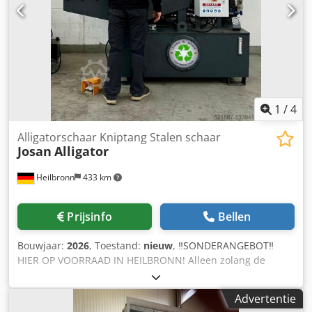
1
/
4
Alligatorschaar Kniptang Stalen schaar
Josan
Alligator
Heilbronn
433 km
Prijsinfo
Bellen
Bouwjaar:
2026
, Toestand:
nieuw
, ‼️SONDERANGEBOT‼️
HIER OP VOORRAAD IN HEILBRONN! Alleen zolang de
voorraad strekt! ‼️SOFORT BESCHIKBAAR ‼️AUF LAGER‼️
Krachtige, robuuste machine voor een gunstige prijs van
Advertentie
Josan & Söhne Alligatorschaar klein: ➡️3 kw motor ➡️7 tot 8