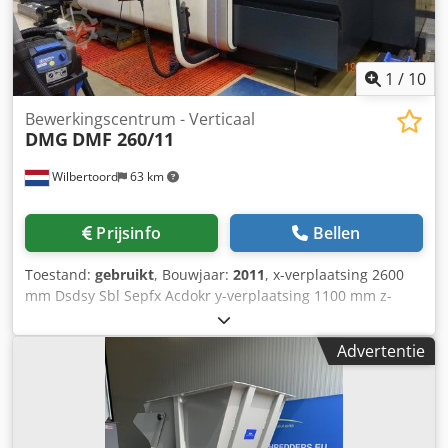
telefoonnummer.
1
/
10
Bewerkingscentrum - Verticaal
DMG
DMF 260/11
Wilbertoord
63 km
Prijsinfo
Bellen
Toestand:
gebruikt
, Bouwjaar:
2011
, x-verplaatsing 2600
mm Dsdsy Sbl Sepfx Acdokr y-verplaatsing 1100 mm z-
verplaatsing 900 mm Besturing Heidenhain 530 b-as +/-
110° Machinegewicht ca. 25.050 kg HSK63 Magazijn voor
Advertentie
30 gereedschappen 18.000 tpm