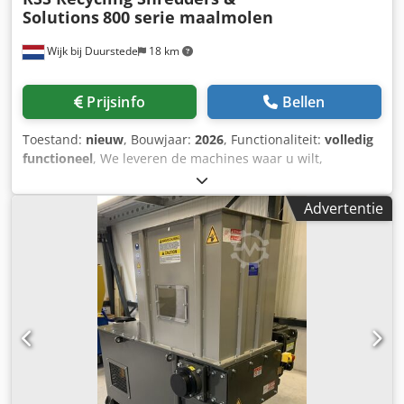
Solutions
800 serie maalmolen
Wijk bij Duurstede
18 km
Prijsinfo
Bellen
Toestand:
nieuw
, Bouwjaar:
2026
, Functionaliteit:
volledig
functioneel
, We leveren de machines waar u wilt,
installeren deze als u wenst in overleg. Optioneel: RVS
afvoerelement, RVS opslagsilo, blower, pijpen ca 3 meter.
Advertentie
Maalmolen 800 serie 22 kW of 37 kW 3 x 2 messen set
configuratie. Bwj3E79Mpn 2 x stators zeefdek uw verzoek
met Variablele Frequentie regelaar, Optioneel Dkodpfot Iw
Huox Acdor Product afvoer en opslag in diverse
mogelijkheden in combinatie extra gunstig geprijsd Motor
vermogen aanpasbaar. Andere aanpassingen
bespreekbaar zoals bv een rotor aanpassing meer messen
bv. 5 rijen messen of heavy duty uitvoering Aflevering/tijd
in overleg. Bel of mail ons voor overleg of als u vragen
heeft, gaarne reageren met uw naam, bedrijfsnaam, en