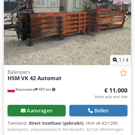
heeft bel of mail ons wij horen u graag. BELANGRIJK! Uw
naam, firmanaam en telefoonnummer vermelden.
1
/
4
Balenpers
HSM
VK 42 Automat
€ 11.000
Kosorowice
905 km
Vaste prijs excl. btw
Aanvragen
Bellen
Toestand:
direct inzetbaar (gebruikt)
, Hsm vk 42/1200
balenpers, volautomatisch Perskracht: 42 ton Afmetingen