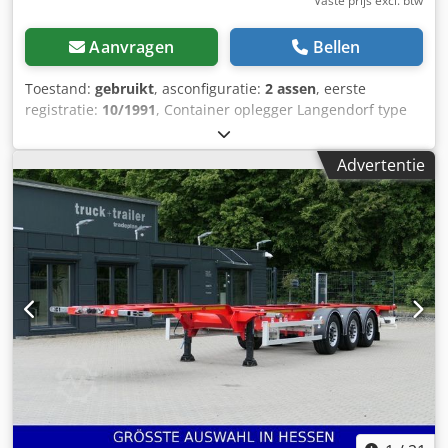
Vaste prijs excl. btw
Aanvragen
Bellen
Toestand:
gebruikt
, asconfiguratie:
2 assen
, eerste
registratie:
10/1991
, Container oplegger Langendorf type
SA, FG 18 - 28, in zeer goede staat en zeer weinig gebruikt,
Dodpoxpz U Eefx Ag Dock
Advertentie