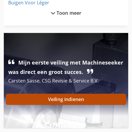
Buigen Voor Léger
Toon meer
Ch
Ch2-30
Draaibare Kop
Gekoelde Voertuig
Mijn eerste veiling met Machineseeker
Gekoelde Vrachtwagen
was direct een groot succes.
Hauler Lt
Carsten Sasse, CSG Revisie & Service B.V.
Hoogte Vrachtwagen
Hsc 20 Linear
Veiling indienen
Kast Met Lades
Koeling Van De Aanhangwagen