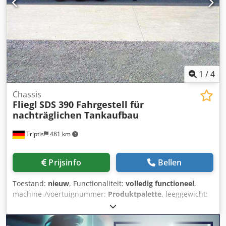
"gebruikte" kan ook), slottermijn 10%. Djdpfozcibbox Ag
Deck * Levering bij u mogelijk. Inruil/ Lease/ Financiering.
Wij maken het mogelijk!
1
/
4
Chassis
Fliegl
SDS 390 Fahrgestell für
nachträglichen Tankaufbau
Triptis
481 km
Prijsinfo
Bellen
Toestand:
nieuw
, Functionaliteit:
volledig functioneel
,
machine-/voertuignummer:
Produktpalette
, leeggewicht:
3.200 kg
, maximaal laadgewicht:
35.800 kg
, totaalgewicht:
39.000 kg
, asconfiguratie:
3 assen
, bandenmaten:
385/65
r22.5
, Maatwerk transportoplossing Stel uw Fliegl-voertuig