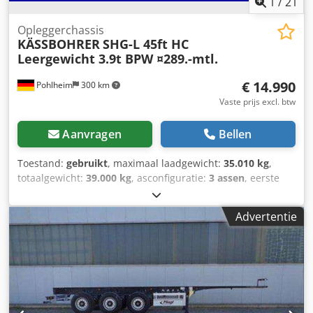
1
/
21
Opleggerchassis
KÄSSBOHRER
SHG-L 45ft HC
Leergewicht 3.9t BPW ¤289.-mtl.
€ 14.990
Pohlheim
300 km
Vaste prijs excl. btw
Aanvragen
Bellen
Toestand:
gebruikt
, maximaal laadgewicht:
35.010 kg
,
totaalgewicht:
39.000 kg
, asconfiguratie:
3 assen
, eerste
registratie:
03/2020
, Uitrusting:
ABS
, VOERTUIGNUMMER:
UB345 ----* Exterieuruitrusting: * Aslastindicator *
Advertentie
Uitschuifbare underrunbeveiliging * ECE-markering ----*
Techniek: * BPW-assen met schijfremmen * Banden 385/55
22.5 * Profiel diepte in mm: 1e as: 11/11 2e as: 11/11 3e as:
10/10 * Containeropname 45 ft HC * Containeropname 30
ft * Leeggewicht 3.990 kg * Koppelhoogte 1.100 mm * TÜV
keuring: 09/26 SP: * Leasingvoorbeeld: Looptijd 48
maanden, €289 maandtermijn, aanbetaling 10% (uw