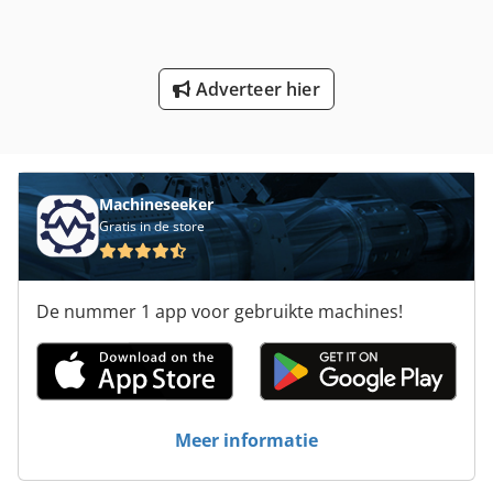
Laden Koelkast
Lassen Van De Draaitafel
Adverteer hier
Opladen Apparaat Voor Vorkheftrucks
Oplegger
Schuren Van De Machine
Machineseeker
Gratis in de store
Trailer Voor
Verscherping Van De Machine
De nummer 1 app voor gebruikte machines!
Vervoer
Voertuigen
Werken Voertuig
Meer informatie