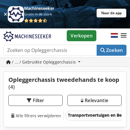
Machineseeker
Naar de app
Gratis in de store
Verkopen
Zoeken
/ ... / Gebruikte Opleggerchassis
Opleggerchassis tweedehands te koop
(4)
Filter
Relevantie
Transportvoertuigen en Bedrij
Alle filters verwijderen