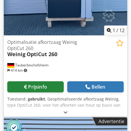
1
/
12
Optimalisatie afkortzaag Weinig
OptiCut 260
Weinig
OptiCut 260
Tauberbischofsheim
414 km
Prijsinfo
Bellen
Toestand:
gebruikt
, Geoptimaliseerde afkortzaag Weinig,
type OptiCut 260, voor het afkorten van hout op basis van
defecten (fluorescerende krijtmarkering) en lengtes. Het
afzonderlijke meetsysteem registreert de lengtes en
Advertentie
gemarkeerde defecten. Technische gegevens: -
Zaaghoogte: 260 mm - Zaagblad-diameter: 500 mm -