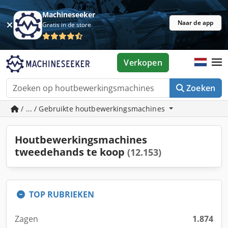
Machineseeker
Naar de app
Gratis in de store
Verkopen
Zoeken
/ ... / Gebruikte houtbewerkingsmachines
Houtbewerkingsmachines
tweedehands te koop
(12.153)
TOP RUBRIEKEN
Zagen
1.874