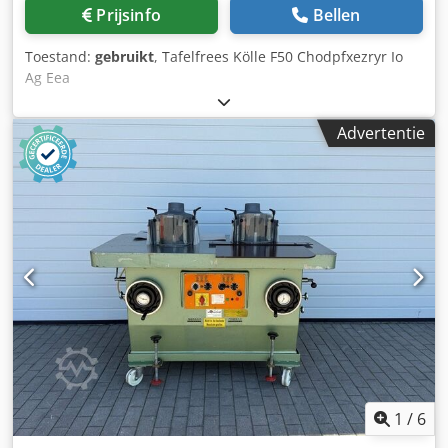
Prijsinfo
Bellen
Toestand:
gebruikt
, Tafelfrees Kölle F50 Chodpfxezryr Io
Ag Eea
Advertentie
1
/
6