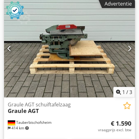
Advertentie
1
/
3
Graule AGT schuiftafelzaag
Graule
AGT
€ 1.590
Tauberbischofsheim
414 km
vraagprijs excl. btw