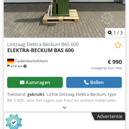
1
/
3
Lintzaag Elektra-Beckum BAS 600
ELEKTRA-BECKUM
BAS 600
€ 990
Tauberbischofsheim
414 km
vraagprijs excl. btw
Aanvragen
Bellen
Toestand:
gebruikt
, Lichte lintzaag Elektra-Beckum, type
BA S 600, voor het zagen van hout en andere materialen.
Chjdpjzryvyofx Ag Eea Technische specificaties: - Diameter
van de zaagband: 600 mm - Gewicht: 160 kg - Zaaghoogte:
Advertentie
max. ca. 300 mm