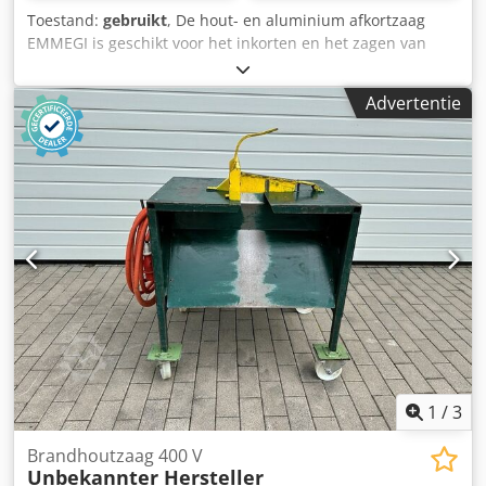
Toestand:
gebruikt
, De hout- en aluminium afkortzaag
EMMEGI is geschikt voor het inkorten en het zagen van
verstek: zwenkbaar. Technische specificaties: - Motor: 0,55
kW / 220 V Codpezryuijfx Ag Eoha - Zaaghoogte: ca. 50 mm
Advertentie
- Zaagdiepte: ca. 80 mm
1
/
3
Brandhoutzaag 400 V
Unbekannter Hersteller