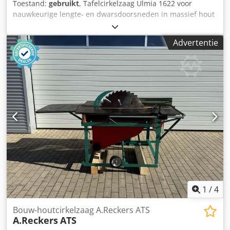
Toestand:
gebruikt
, Tafelcirkelzaag Ulmia 1622 voor
nauwkeurige lengte- en dwarsdoorsneden in massief hout
en houtachtige materialen. De robuuste constructie maakt
betrouwbaar werken mogelijk in ambachtelijke bedrijven
Advertentie
en in de werkplaats. Ideaal voor timmerwerkplaatsen en
algemene hout- en meubelproductie. Technische
specificaties: - Tafelafmetingen: 560 x 710 mm - Zaagblad
diameter: max. ca. 300 mm - Motor: 1,5 kW Chjdpfx
Aezryvtsg Eoa
1
/
4
Bouw-houtcirkelzaag A.Reckers ATS
A.Reckers
ATS