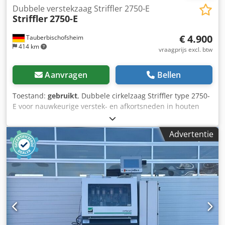
Dubbele verstekzaag Striffler 2750-E
Striffler
2750-E
€ 4.900
Tauberbischofsheim
414 km
vraagprijs excl. btw
Aanvragen
Bellen
Toestand:
gebruikt
, Dubbele cirkelzaag Striffler type 2750-
E voor nauwkeurige verstek- en afkortsneden in houten
profielen, lijsten en frames. De machine is ideaal geschikt
voor de serieproductie in de ramen-, deuren- en
Advertentie
meubelindustrie, dankzij twee pneumatisch zwenkbare
zaageenheden en elektronische positionering. Csdpfx
Aszryu Aeg Eeha Technische specificaties: - Zaaglengte: ca.
2.200 mm - Verstekhoek: 45° - 90° - Werkstukafmetingen:
max. 50 x 70 mm - Overige gegevens: zie PDF