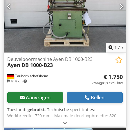
1
/
7
Deuvelboormachine Ayen DB 1000-B23
Ayen
DB 1000-B23
€ 1.750
Tauberbischofsheim
414 km
vraagprijs excl. btw
Aanvragen
Bellen
Toestand:
gebruikt
, Technische specificaties: -
Werkbreedte: 720 mm - Maximale doorloopbreedte: 820
mm - Boordiepte verticaal: 45 mm, horizontaal: 120 mm
Chjdpfszryr Ujx Ag Eea