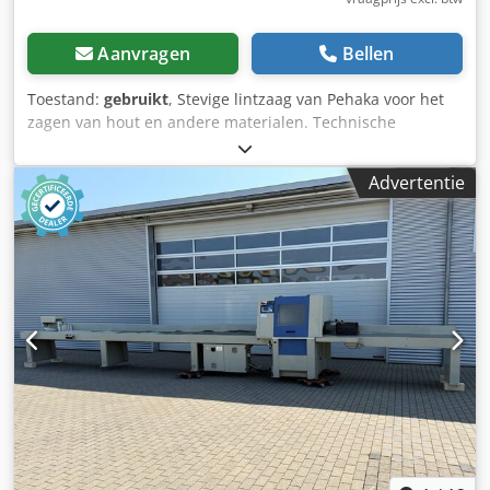
Aanvragen
Bellen
Toestand:
gebruikt
, Stevige lintzaag van Pehaka voor het
zagen van hout en andere materialen. Technische
specificaties: - Diameter zaagblad: 800 mm Csdpfszryvgex
Ag Eeha - Motor: 3 kW - Maximale zaaghoogte: ca. 350 mm
Advertentie