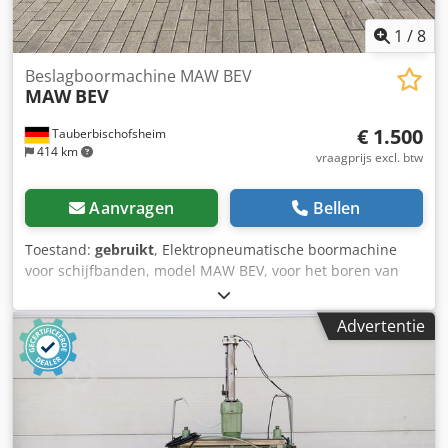
1
/
8
Beslagboormachine MAW BEV
MAW
BEV
€ 1.500
Tauberbischofsheim
414 km
vraagprijs excl. btw
Aanvragen
Bellen
Toestand:
gebruikt
, Elektropneumatische boormachine
voor schijfbanden, model MAW BEV, voor het boren van
schijfbanden of bevestigingsonderdelen. Chjdpfxjzrytfj Ag
Eea Technische specificaties: - Werktafel: 300 x 37 cm -
Advertentie
Motor: 1,6 kW - Gewicht: 180 kg