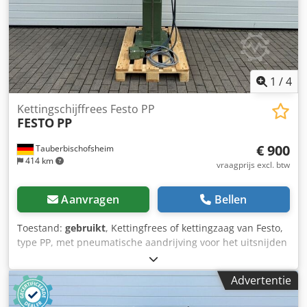
Lutzingen, Tel., Fax: , mei 2015, prijs € 1.000
1
/
4
Kettingschijffrees Festo PP
FESTO
PP
€ 900
Tauberbischofsheim
414 km
vraagprijs excl. btw
Aanvragen
Bellen
Toestand:
gebruikt
, Kettingfrees of kettingzaag van Festo,
type PP, met pneumatische aandrijving voor het uitsnijden
van slotkasten of andere beslagdelen. Technische
specificaties: - Motor: 1,6 kW - Zaagbladlengte: 150 mm
Advertentie
Codpfx Aozryruog Eeha - Kettingbreedte: 7-8 mm