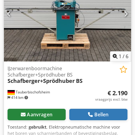
1
/
6
IJzerwarenboormachine
Schafberger+Sprödhuber BS
Schafberger+Sprödhuber
BS
€ 2.190
Tauberbischofsheim
414 km
vraagprijs excl. btw
Aanvragen
Bellen
Toestand:
gebruikt
, Elektropneumatische machine voor
het boren van scharnierbanden of bevestigingsbeslag,