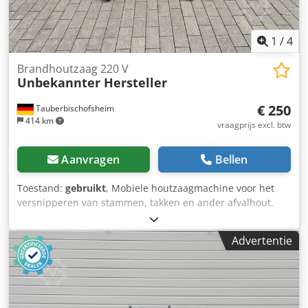
1
/
4
Brandhoutzaag 220 V
Unbekannter Hersteller
€ 250
Tauberbischofsheim
414 km
vraagprijs excl. btw
Aanvragen
Bellen
Toestand:
gebruikt
, Mobiele houtzaagmachine voor het
versnipperen van stammen, takken en ander afvalhout.
Technische specificaties: - Lengte: 950 mm - Breedte: 600
mm - Zaaghoogte: ca. 60 mm - Motor: 1,5 kW Chodpszryt
Advertentie
Esfx Ag Esa - Aansluiting: 220 V