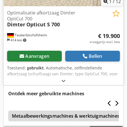
1
/
12
Optimalisatie afkortzaag Dimter
OptiCut 700
Dimter
Opticut S 700
€ 19.900
Tauberbischofsheim
414 km
vraagprijs excl. btw
Aanvragen
Bellen
Toestand:
gebruikt
, Automatische, zelfinstellende
afkortzaag (schuifzaag) van Dimter, type OptiCut 700, voor
het afkorten van zeer brede stukken hout, waarbij
rekening wordt gehouden met oneffenheden (gemarkeerd
met fluorescerende krijt) en de gewenste lengte.
Ontdek meer gebruikte machines
Technische specificaties: - Zaaghoogte: max. 120 mm
Chedpozryvajfx Ag Eea - Invoelengte: max. 5.500 mm -
Zaagbreedte: max. 700 mm - Diameter zaagblad: max. 700
a
mm
Metaalbewerkingsmachines & werktuigmachines