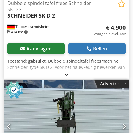
Dubbele spindel tafel frees Schneider
SK D 2
SCHNEIDER
SK D 2
€ 4.900
Tauberbischofsheim
414 km
vraagprijs excl. btw
Aanvragen
Bellen
Toestand:
gebruikt
, Dubbele spindeltafel freesmachine
Schneider, type SK D 2, voor het nauwkeurig bewerken van
massief hout en houtvezelplaten met twee onafhankelijk
van elkaar te gebruiken freesspindels. De machine maakt
Advertentie
efficiënt werken mogelijk door de snelle overschakeling
tussen verschillende freesgereedschappen, zonder
omsteltijden. Ideaal voor diverse freeswerkzaamheden in
de raam-, deur- en meubelproductie. Technische
gegevens: - Motor, per stuk: 4,5 kW - Spindeldiameter: 30
mm Cjdpozryrzofx Ag Eeha - Spindelafstand: 600 mm -
Toerentallen: 3000/4000/5000/6000/8000/10000 - D-89440
Lutzingen, Tel., Fax: , april 2015, prijs € 500 - D-89440