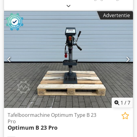
type BS van Schafberger+Sprödhuber, voor het boren van
scharnierbanden of bevestigingsbeslag met mechanische
Advertentie
centrering. Technische gegevens: Codpfx Ajzrytxsg Eeha -
Technische gegevens: op aanvraag
1
/
7
Tafelboormachine Optimum Type B 23
Pro
Optimum
B 23 Pro