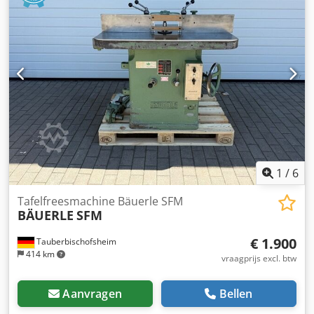
1
/
6
Tafelfreesmachine Bäuerle SFM
BÄUERLE
SFM
€ 1.900
Tauberbischofsheim
414 km
vraagprijs excl. btw
Aanvragen
Bellen