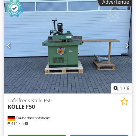
Advertentie
1
/
6
Tafelfrees Kölle F50
KÖLLE
F50
Tauberbischofsheim
414 km