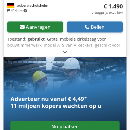
€ 1.490
Tauberbischofsheim
414 km
vraagprijs excl. btw
Aanvragen
Bellen
Toestand:
gebruikt
, Grote, mobiele cirkelzaag voor
bouwtimmerwerk, model ATS van A.Reckers, geschikt voor
diverse zaagwerkzaamheden in bedrijven of op de
bouwplaats. Chjdpfxozryvmo Ag Eja
Adverteer nu vanaf € 4,49
*
11 miljoen kopers
wachten op u
Nu plaatsen