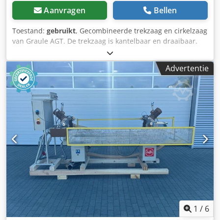
Aanvragen
Bellen
Toestand:
gebruikt
, Gecombineerde trekzaag en cirkelzaag
van Graule AGT. De trekzaag is kantelbaar en draaibaar.
De machine kan ook uitsluitend als trekzaag worden
gebruikt door de tafel te demonteren. Zaaghoogte: 85/40
Advertentie
mm Chsdpfxezryu Ns Ag Eoa Technische gegevens: -
Zaaglengte: max. 380 mm
1
/
6