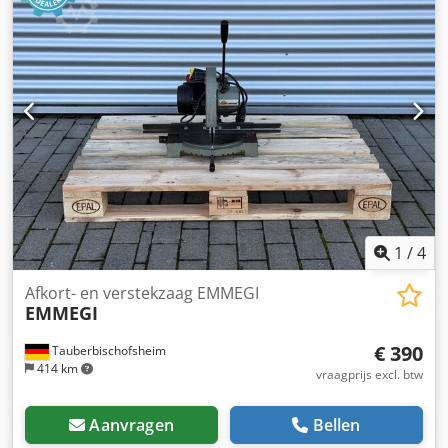
Invoerlengte: 400 - 6300 mm - Invoerdikte: 12 - 80 mm -
Voorsnelheid: max. 250 m/min - Cyclustijd: ca. 1 seconde -
Zaagmotor: 7,5 kW - Markeerstation: 5.000 mm -
Afvoerband: 7,5 m met 3 pneumatische uitwerpers -
Besturing: OptiCom Pro Chsdpfezryupsx Ag Esa - Bouwjaar:
2022
1
/
4
Afkort- en verstekzaag EMMEGI
EMMEGI
€ 390
Tauberbischofsheim
414 km
vraagprijs excl. btw
Aanvragen
Bellen