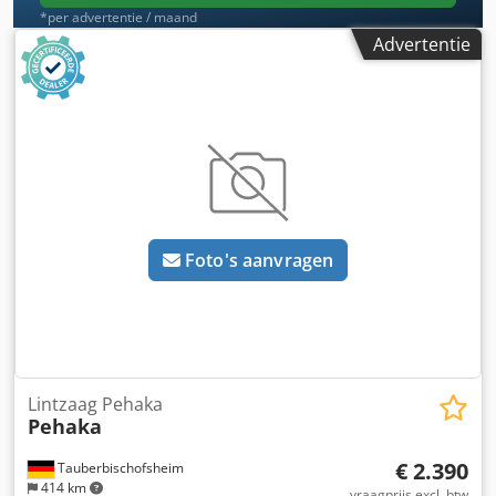
*per advertentie / maand
Advertentie
Foto's aanvragen
Lintzaag Pehaka
Pehaka
€ 2.390
Tauberbischofsheim
414 km
vraagprijs excl. btw