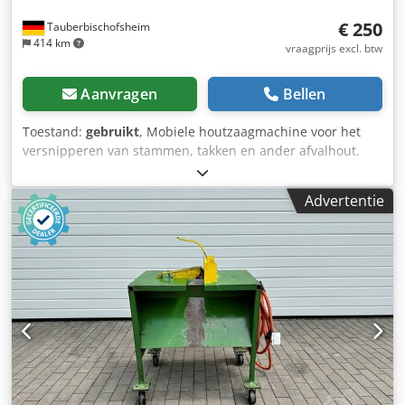
€ 250
Tauberbischofsheim
414 km
vraagprijs excl. btw
Aanvragen
Bellen
Toestand:
gebruikt
, Mobiele houtzaagmachine voor het
versnipperen van stammen, takken en ander afvalhout.
Chjdpjzryt Sofx Ag Esa Technische specificaties: - Lengte:
950 mm - Breedte: 600 mm - Zaaghoogte: ca. 60 mm -
Advertentie
Motor: 2,2 kW - Aansluiting: 16 A / 400 V