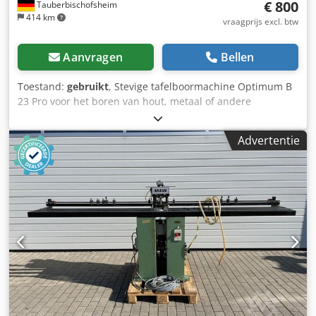
€ 800
Tauberbischofsheim
414 km
vraagprijs excl. btw
Aanvragen
Bellen
Toestand:
gebruikt
, Stevige tafelboormachine Optimum B
23 Pro voor het boren van hout, metaal of andere
materialen, voorzien van een snelspankop. Technische
specificaties: - Spindeltap: MK 2 - Aansluitvermogen: 750 W
Advertentie
// 400 V // 50 Hz Codpfxezrytlo Ag Ejha