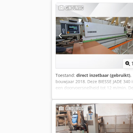
Toestand:
direct inzetbaar (gebruikt)
,
bouwjaar 2018. Deze BIESSE JADE 340 
een doorvoersnelheid tot 12 m/min. De
kantdiktes van 0,4 tot 8 mm. Als u o
de BIESSE JADE 340 die wij te koop aa
(10/2018, volgens het typeplaatje) • CE
parameters: plaatdikte 10–60 mm • Bel
parameters: randdikte 0,4–8 mm • Docu
2 • Meegeleverde apparatuur / eenhed
lijmunit + eindafsnij- (afwerkings)uni