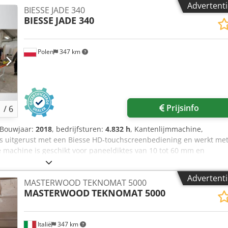
Advertenti
BIESSE JADE 340
BIESSE
JADE 340
Polen
347 km
Prijsinfo
1
/
6
 Bouwjaar:
2018
, bedrijfsturen:
4.832 h
, Kantenlijmmachine,
is uitgerust met een Biesse HD-touchscreenbediening en werkt me
 machine is geschikt voor paneeldiktes van 10 tot 60 mm en
p zoek bent naar hoogwaardige kantenbandmachines, overweeg dan
nbieden. Neem contact met ons op voor meer informatie. • Jaar: 201
Advertenti
MASTERWOOD TEKNOMAT 5000
 Chjdpezrf R Nefx Ah Tsa • Assen: niet van toepassing • Belangrijkst
MASTERWOOD
TEKNOMAT 5000
angrijkste parameters: randhoogte 14–64 mm • Belangrijkste
menten: foto’s van het typeplaatje en de gebruiksteller op pagina
en: Voorfreeseenheid • Meegeleverde apparatuur / eenheden:
Italië
347 km
t • Meegeleverde uitrusting / eenheden: Hoekafrondingsunit •