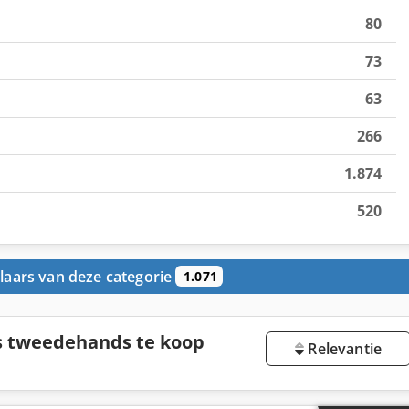
80
73
63
266
1.874
520
aars van deze categorie
1.071
 tweedehands te koop
Relevantie