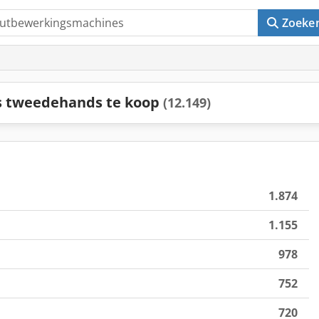
Zoeke
 tweedehands te koop
(12.149)
1.874
1.155
978
752
720