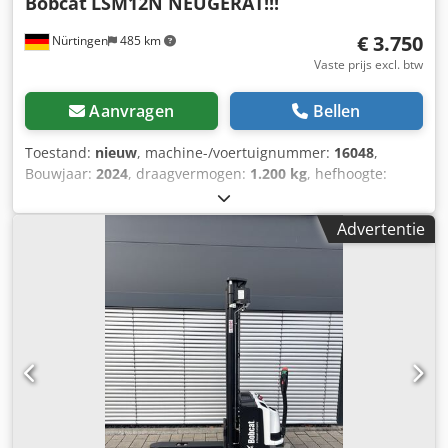
Bobcat
LSM12N NEUGERÄT!!!
€ 3.750
Nürtingen
485 km
Vaste prijs excl. btw
Aanvragen
Bellen
Toestand:
nieuw
, machine-/voertuignummer:
16048
,
Bouwjaar:
2024
, draagvermogen:
1.200 kg
, hefhoogte:
3.200 mm
, ladingzwaartepunt:
600 mm
, brandstoftype:
elektrisch
, masttype:
Simplex
, bouwhoogte:
2.080 mm
,
Advertentie
batterijspanning:
24 V
, vorklengte:
1.150 mm
,
totaalgewicht:
576 kg
, 5076939 Dodpfx Aksykc Rrsijkr
Serienummer: OBWNL-002740 Accuspecificaties: 24V 60Ah