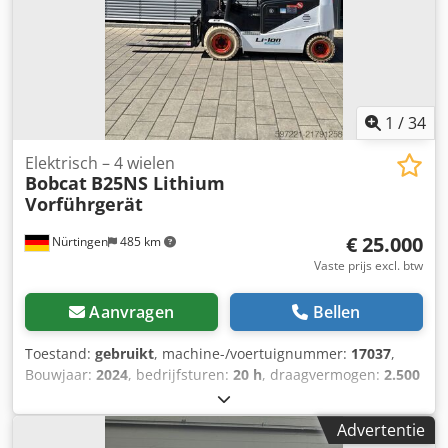
1
/
34
Elektrisch – 4 wielen
Bobcat
B25NS Lithium
Vorführgerät
€ 25.000
Nürtingen
485 km
Vaste prijs excl. btw
Aanvragen
Bellen
Toestand:
gebruikt
, machine-/voertuignummer:
17037
,
Bouwjaar:
2024
, bedrijfsturen:
20 h
, draagvermogen:
2.500
kg
, hefhoogte:
4.710 mm
, vrije hefhoogte:
1.700 mm
,
ladingzwaartepunt:
500 mm
, brandstoftype:
elektrisch
,
Advertentie
masttype:
triplex
, bouwhoogte:
2.180 mm
,