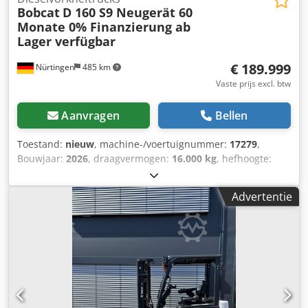
Bobcat
D 160 S9 Neugerät 60
Monate 0% Finanzierung ab
Lager verfügbar
€ 189.999
Nürtingen
485 km
Vaste prijs excl. btw
Aanvragen
Bellen
Toestand:
nieuw
, machine-/voertuignummer:
17279
,
Bouwjaar:
2026
, draagvermogen:
16.000 kg
, hefhoogte:
4.000 mm
, vrije hefhoogte:
1.480 mm
, ladingzwaartepunt:
600 mm
, brandstoftype:
diesel
, masttype:
triplex
,
Advertentie
bouwhoogte:
3.030 mm
, vorklengte:
2.400 mm
,
voorbandmaat:
12.00-20 100%
, achterbandmaat:
12.00-20
100%
, totaalgewicht:
19.300 kg
, Uitrusting:
cabine
,
5218640 Serienummer: FDC0H-5107-00494 Dkodpfx Ajzp T
Auokior