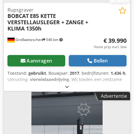
Rupsgraver
BOBCAT
E85 KETTE
VERSTELLAUSLEGER + ZANGE +
KLIMA 1350h
€ 39.990
Großweitzschen
546 km
Vaste prijs excl. btw
Aanvragen
Bellen
Toestand:
gebruikt
, Bouwjaar:
2017
, bedrijfsturen:
1.436 h
,
Uitrusting:
vierwielaandrijving
, Wij bieden een zeldzame
E85 aan, deze is niet eerder verhuurd en komt uit een
klein bouwbedrijf. De machine is voorzien van
Advertentie
airconditioning. * VERSTELLAUSLEGER met KLEM/GRIJPARM
* Hydraulische graafbak, optioneel leverbaar, op voorraad
tegen een redelijke meerprijs * Afkomstig uit een klein
bouwbedrijf * Duitse uitvoering * Slechts 1350
bedrijfsuren * Rubberen rupsbanden * Grote inspectie in
2025 bij BOBCAT * 44 kW dieselmotor, fabrikant Yanmar *