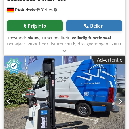
Friedrichsdorf
314 km
Prijsinfo
Bellen
Toestand:
nieuw
, Functionaliteit:
volledig functioneel
,
Bouwjaar:
2024
, bedrijfsturen:
10 h
, draagvermogen:
5.000
kg
, hefhoogte:
5.025 mm
, vrije hefhoogte:
1.130 mm
,
brandstoftype:
diesel
, masttype:
triplex
, bouwhoogte:
Advertentie
2.470 mm
, vermogen:
55 kW (74,78 pk)
,
vorkenbordbreedte:
1.300 mm
, vorklengte:
1.200 mm
,
leeggewicht:
6.930 kg
, totale lengte:
3.300 mm
,
aandrijftype:
Diesel
, bouwbreedte:
1.455 mm
, Diesel
vorkheftruck Lastzwaartepunt: 600 Vorkbreedte: 150 mm
Vorkdikte: 60 mm ISO klasse: ISO klasse 4 = 5.000 - 10.000
kg Masttype: Triplex Transmissie: Koppelomvormer
Snelheidsklasse: 20 Staat: Nieuw apparaat Technische
staat: Nieuw Type voorbanden: Superelastisch Voorbanden
maat: 300x15-18 Voorbanden staat: 80 - 100% Type
achterbanden: Superelastisch Achterbanden maat:
7.00x12-14 Achterbanden staat: 80 - 100% Dkodpsyldtqefx