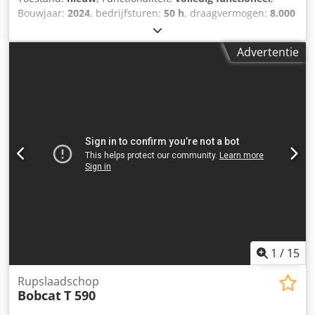
Bouwjaar:
2024
, bedrijfsturen:
50 h
, draagvermogen:
8.000
kg
, hefhoogte:
4.800 mm
, vrije hefhoogte:
1.570 mm
,
brandstoftype:
diesel
, masttype:
triplex
, bouwhoogte:
Advertentie
2.780 mm
, vermogen:
59 kW (80,22 pk)
,
vorkenbordbreedte:
2.240 mm
, vorklengte:
2.400 mm
,
leeggewicht:
12.406 kg
, aandrijftype:
Diesel
,
Dieselvorkheftrucks Lastzwaartepunt: 600 Vorkbreedte: 180
mm Vorkdikte: 75 mm ISO-klasse: Terminal West Masttype:
Triplex Transmissie: omvormer Snelheidsklasse: 20
Conditie: Nieuw apparaat Technische staat: Nieuw Type
voorbanden: Superelastisch Voorbanden Staat: Nieuw
Type achterbanden: Superelastisch Achterbanden
Conditie: Nieuw zijverschuiver, vorkversteller, Dkedpfx
Akoxr R Efsijr 3e ventiel, 4e ventiel, werklamp achter,
werklamp voor, verwarming, volledige cabine, volledige
vrije lift, CE-certificaat, binnenspiegel, buitenspiegel,
zwaailicht, stoel, Camera voor en achter
1
/
15
Rupslaadschop
Bobcat
T 590