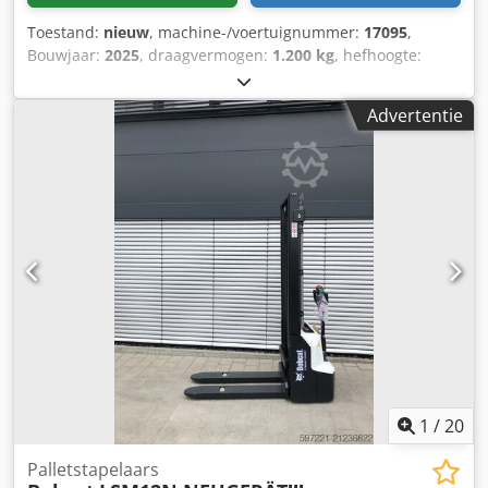
Toestand:
nieuw
, machine-/voertuignummer:
17095
,
Bouwjaar:
2025
, draagvermogen:
1.200 kg
, hefhoogte:
2.900 mm
, ladingzwaartepunt:
600 mm
, brandstoftype:
elektrisch
, masttype:
Simplex
, bouwhoogte:
1.970 mm
,
Advertentie
batterijspanning:
24 V
, vorklengte:
1.150 mm
,
totaalgewicht:
665 kg
, 5180321 Serienummer: OBWNR-
000081 Dsdpfszfd Dbox Akijkr Specificaties accu: 24V 60Ah
1
/
20
Palletstapelaars