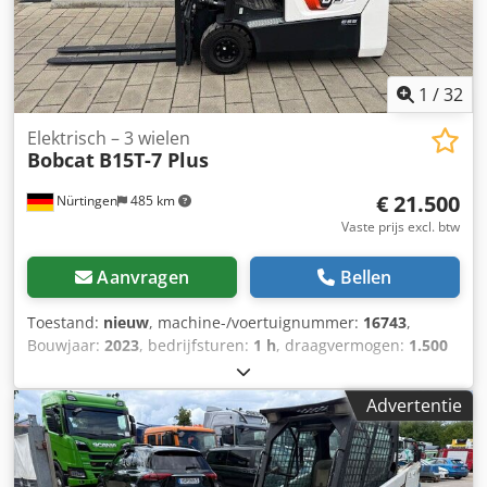
1
/
32
Elektrisch – 3 wielen
Bobcat
B15T-7 Plus
€ 21.500
Nürtingen
485 km
Vaste prijs excl. btw
Aanvragen
Bellen
Toestand:
nieuw
, machine-/voertuignummer:
16743
,
Bouwjaar:
2023
, bedrijfsturen:
1 h
, draagvermogen:
1.500
kg
, hefhoogte:
4.750 mm
, vrije hefhoogte:
1.545 mm
,
ladingzwaartepunt:
500 mm
, brandstoftype:
elektrisch
,
Advertentie
masttype:
triplex
, bouwhoogte:
2.130 mm
,
batterijspanning:
48 V
, vorklengte:
1.200 mm
,
voorbandmaat:
18x7-8
, achterbandmaat:
15x4,5-8
,
totaalgewicht:
3.140 kg
, 5069976 Serienummer: FBA11-