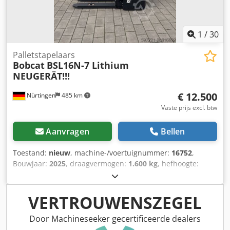
1
/
30
Palletstapelaars
Bobcat
BSL16N-7 Lithium
NEUGERÄT!!!
€ 12.500
Nürtingen
485 km
Vaste prijs excl. btw
Aanvragen
Bellen
Toestand:
nieuw
, machine-/voertuignummer:
16752
,
Bouwjaar:
2025
, draagvermogen:
1.600 kg
, hefhoogte:
5.520 mm
, vrije hefhoogte:
1.820 mm
, ladingzwaartepunt:
600 mm
, brandstoftype:
elektrisch
, masttype:
triplex
,
bouwhoogte:
2.408 mm
, batterijspanning:
24 V
, vorklengte:
VERTROUWENSZEGEL
1.150 mm
, voorbandmaat:
Tandem
, achterbandmaat:
,
totaalgewicht:
1.222 kg
, 5041176 Serienummer: OBWNE-
Door Machineseeker gecertificeerde dealers
000719 Dksdsx Nk Hyjpfx Akier Accuspecificaties: 24 volt,