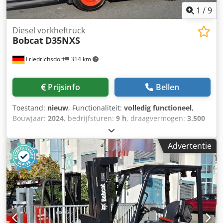
1
/
9
Diesel vorkheftruck
Bobcat
D35NXS
Friedrichsdorf
314 km
Prijsinfo
Bellen
Toestand:
nieuw
, Functionaliteit:
volledig functioneel
,
Bouwjaar:
2024
, bedrijfsturen:
9 h
, draagvermogen:
3.500
kg
, hefhoogte:
4.820 mm
, vrije hefhoogte:
1.400 mm
,
brandstoftype:
diesel
, masttype:
triplex
, bouwhoogte:
Advertentie
2.350 mm
, vermogen:
45 kW (61,18 pk)
,
vorkenbordbreedte:
1.190 mm
, vorklengte:
1.200 mm
,
leeggewicht:
4.850 kg
, totale lengte:
2.750 mm
,
aandrijftype:
Diesel
, bouwbreedte:
1.290 mm
, Diesel
heftruck Dedpfx Asy U R Dcskijkr Lastzwaartepunt: 500 ISO
klasse: ISO klasse 3 = 2.500 - 4.999 kg Masttype: triplex
Transmissie: koppelomvormer Snelheidsklasse: 20
Conditie: nieuw apparaat Technische staat: nieuw