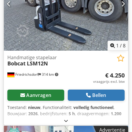
Achterbanden Type: Polyurethaan Achterbanden Conditie:
80 - 100% Accu Volt: 24V Accu Ah: 300Ah Accutype: PzS
Bouwjaar accu: 2024 Conditie accu: 80 - 100% Volledige
vrije slag, CE-certificaat, Aquamatica voor de accucellen
Dkedpfewzpc Djx Akior
1
/
8
Handmatige stapelaar
Bobcat
LSM12N
€ 4.250
Friedrichsdorf
314 km
vraagprijs excl. btw
Aanvragen
Bellen
Toestand:
nieuw
, Functionaliteit:
volledig functioneel
,
Bouwjaar:
2026
, bedrijfsturen:
5 h
, draagvermogen:
1.200
kg
, hefhoogte:
3.200 mm
, brandstoftype:
elektrisch
,
masttype:
duplex
, bouwhoogte:
2.150 mm
, vorklengte:
Advertentie