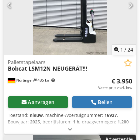
Leidingwerk voor extra aanbouwgereedschap Dksdpfozr
Avvex Akisr * Snelwisselsysteem * Extra werklampen *
Zeer goed onderhouden staat ----Wij zijn een erkende
werkplaats voor auto's en bouwmachines. Wij bieden een
vrijblijvende machineofferte, financiering, inruil en lease-
aankoop van voertuigen van alle soorten aan.----
1
/
24
Palletstapelaars
Bobcat
LSM12N NEUGERÄT!!!
€ 3.950
Nürtingen
485 km
Vaste prijs excl. btw
Aanvragen
Bellen
Toestand:
nieuw
, machine-/voertuignummer:
16927
,
Bouwjaar:
2025
, bedrijfsturen:
1 h
, draagvermogen:
1.200
kg
, hefhoogte:
3.620 mm
, ladingzwaartepunt:
600 mm
,
brandstoftype:
elektrisch
, masttype:
Simplex
,
Advertentie