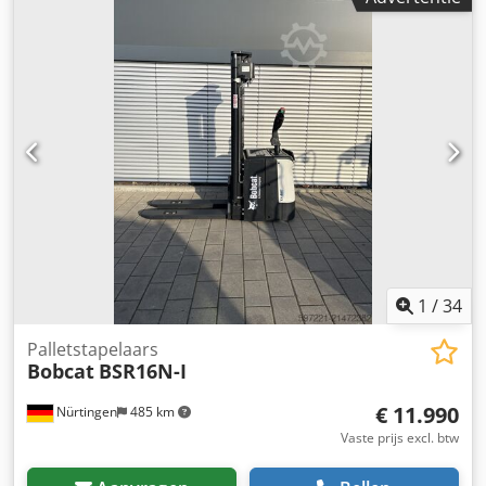
bouwhoogte:
2.280 mm
, batterijspanning:
24 V
, vorklengte:
1.150 mm
, totaalgewicht:
576 kg
, 5108763 Dksdpoyv S
Rmefx Akier Serienummer: OBWNL-003130 Specificaties
batterij: 24V 60Ah
1
/
34
Palletstapelaars
Bobcat
BSR16N-I
€ 11.990
Nürtingen
485 km
Vaste prijs excl. btw