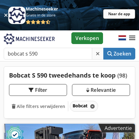
Machineseeker
Naar de app
Gratis in de store
Verkopen
Zoeken
Bobcat S 590 tweedehands te koop
(98)
Filter
Relevantie
Bobcat
Alle filters verwijderen
Advertentie