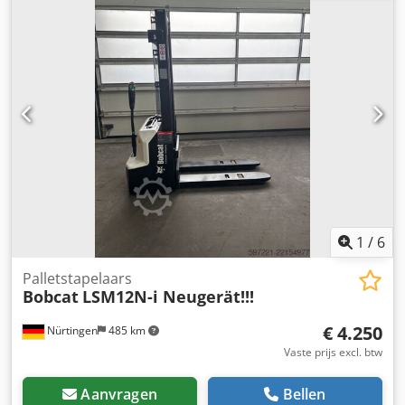
batterijspanning:
48 V
, vorklengte:
1.200 mm
,
voorbandmaat:
23X9-10
, achterbandmaat:
18X7-8
,
totaalgewicht:
3.552 kg
, 5141046 Dkedpsy Hau Isfx Akier
Serienummer: FBA47-4880-01823 Specificaties batterij: 48V
600Ah lithium-ion
1
/
6
Palletstapelaars
Bobcat
LSM12N-i Neugerät!!!
€ 4.250
Nürtingen
485 km
Vaste prijs excl. btw
Aanvragen
Bellen