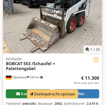
4180-08577 Djdpfxsyhizxj Akiokr Accuspecificaties: 48V
575Ah
1
/
25
Wiellader
BOBCAT
553 /Schaufel +
Palettengabel
€ 11.300
Hilpoltstein
535 km
Vaste prijs excl. btw
Aanvragen
Bellen
Zoekopdracht opslaan
Toestand:
gebruikt
, Bouwjaar:
2002
, bedrijfsturen:
2.619 h
,