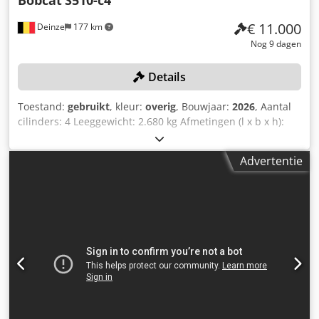
Bobcat
S510-c4
€ 11.000
Deinze
177 km
Nog 9 dagen
Details
Toestand:
gebruikt
, kleur:
overig
, Bouwjaar:
2026
, Aantal
cilinders: 4 Leeggewicht: 2.680 kg Afmetingen (l x b x h):
337 x 172 x 197 cm Dodjzrv Ulepfx Akijkr
Snelwisselsysteem: Ja Eigen gewicht: 2680 kg
Advertentie
Transportafmetingen: 3378 x 1727 x 1972 mm Motormerk
en -type: Kubota V2403 Vermogen: 36,5 kW / 48,9 pk
Cilinders: 4 Bandenmaat: voor- en achterbanden: 30×10-16
Bakbreedte: 1730 mm Uitvoering: mechanische snelwissel
Extra functie: Geen CE-keuring of registratie Geen
documentatie