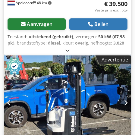
€ 39.500
Apeldoorn
48 km
Vaste prijs excl. btw
Aanvragen
Bellen
Toestand:
uitstekend (gebruikt)
, vermogen:
50 kW (67,98
pk)
, brandstoftype:
diesel
, kleur:
overig
, hefhoogte:
3.020
mm
, Bouwjaar:
2021
, bedrijfsturen:
2.227 h
, Bouwjaar:
2021 Leeggewicht: 3.664 kg Afmetingen (L x B x H): 337 x
Advertentie
173 x 198 cm Stuurinrichting: Star Motormerk: Bobcat CE-
markering: ja Technische staat: zeer goed Optische staat:
zeer goed = Verdere opties en toebehoren = - 3e
hydraulische circuit - Blower Dkjdpfxsy D D Rzj Akier =
Opmerkingen = Aandrijflijn Stage/Norm: Stage IV / Tier IV
final Staat CE-type: CE Gesloten cabine met verwarming,
SJC joystickbediening, nieuwe rubberen rupsen, deluxe
display