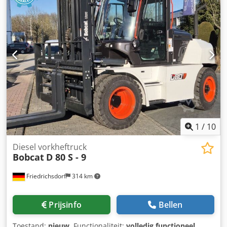
1
/
10
Diesel vorkheftruck
Bobcat
D 80 S - 9
Friedrichsdorf
314 km
Prijsinfo
Bellen
Toestand:
nieuw
, Functionaliteit:
volledig functioneel
,