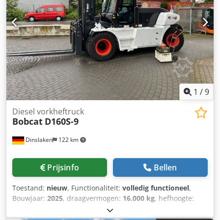
extra hydraulische functies voor sloop-/sorteergrijper,
cilinderbeschermingsset, uitschuifbaar onderstel
1
/
9
Diesel vorkheftruck
Bobcat
D160S-9
Dinslaken
122 km
Prijsinfo
Bellen
Toestand:
nieuw
, Functionaliteit:
volledig functioneel
,
Bouwjaar:
2025
, draagvermogen:
16.000 kg
, hefhoogte:
5.000 mm
, vrije hefhoogte:
1.815 mm
, brandstoftype:
diesel
, masttype:
triplex
, bouwhoogte:
3.360 mm
,