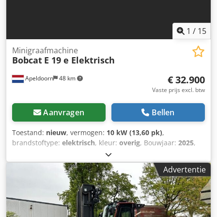
1
/
15
Minigraafmachine
Bobcat
E 19 e Elektrisch
€ 32.900
Apeldoorn
48 km
Vaste prijs excl. btw
Aanvragen
Bellen
Toestand:
nieuw
, vermogen:
10 kW (13,60 pk)
,
brandstoftype:
elektrisch
, kleur:
overig
, Bouwjaar:
2025
,
bedrijfsturen:
1 h
, Aandrijving: rupsaandrijving
Leeggewicht: 1.910 kg Afmetingen (L x B x H): 381 x 98 x 230
Advertentie
cm CE-markering: ja Algemene staat: zeer goed Technische
staat: zeer goed Optische staat: zeer goed Dodpfxsznrnmo
Akiskr = Verdere opties en toebehoren = -
Hameren-/sorteerfunctie - Rotatiefunctie = Opmerkingen =
Algemeen Land van productie: Tsjechië Staat CE-type: CE 2