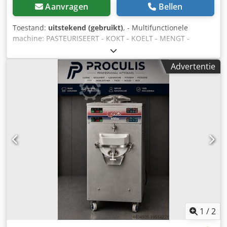
Aanvragen
Bellen
Toestand:
uitstekend (gebruikt)
, - Multifunctionele
machine: PASTEURISEERT - KOKT - KOELT - MENGT -
EMULGEERT Crjdpfx Afswxu R Ioiof - Model: R400 A SH -
Afmetingen (LxBxH): 600x750x1335 mm - Tankcapaciteit: 40
Advertentie
liter - Maximale waterdruk: 0,6 MPa - Koelmiddel: R404A -
Spanning: 400V / 3PH / 50Hz - Vermogen: 5300 W -
Bouwjaar: 2015 - Elektronische bediening - Semi-
hermetische compressor - Luchtgekoelde condensor -
Gereviseerde machine: De machine wordt op bestelling
gereedgemaakt; levertijd en retour worden in overleg
vastgesteld (prijs op aanvraag na revisie).
1
/
2