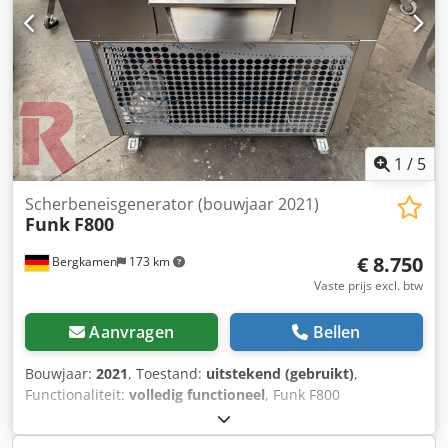
1
/
5
Scherbeneisgenerator (bouwjaar 2021)
Funk
F800
€ 8.750
Bergkamen
173 km
Vaste prijs excl. btw
Aanvragen
Bellen
Bouwjaar:
2021
, Toestand:
uitstekend (gebruikt)
,
Functionaliteit:
volledig functioneel
, Funk F800
Schilferijsmachine, bouwjaar 2021, voor circa 700 tot 800
kg ijsproductie in 24 uur. De machine is slechts ongeveer 3