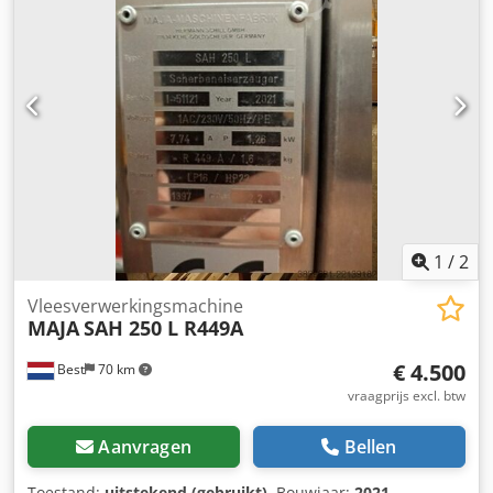
dubbele ijsmachines die elk in twee mobiele hoppers
vallen. Het systeem verkeert in uitstekende staat omdat
het slechts korte tijd is gebruikt voordat duidelijk werd dat
het eenvoudiger was om het ijs in te kopen en rechtstreeks
te laten leveren aan elk horecagelegenheid in het stadion.
De machines dragen de namen Williams Refrigeration (de
leverancier) en Manitowok, maar het lijken Ziegra units te
zijn. Crsdpfxstpc T Sj Afief
1
/
2
Vleesverwerkingsmachine
MAJA
SAH 250 L R449A
€ 4.500
Best
70 km
vraagprijs excl. btw
Aanvragen
Bellen
Toestand:
uitstekend (gebruikt)
, Bouwjaar:
2021
,