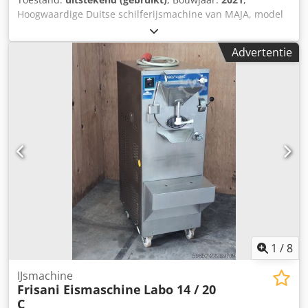
Hoogwaardige Duitse schilferijsmachine van MAJA, model
SAH 250, geschikt voor voedselverwerking, visindustrie,
vleesverwerking en algemene koeltoepassingen. De
Advertentie
machine is opgebouwd uit roestvrijstaal en ontworpen
voor continue en betrouwbare ijsproductie. Credpfx
Afezdylreief
1
/
8
IJsmachine
Frisani Eismaschine
Labo 14 / 20
C