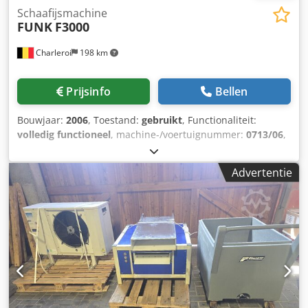
Schaafijsmachine
FUNK
F3000
Charleroi
198 km
Prijsinfo
Bellen
Bouwjaar:
2006
, Toestand:
gebruikt
, Functionaliteit:
volledig functioneel
, machine-/voertuignummer:
0713/06
,
Schilfijsmachine FUNK F300 met een productiecapaciteit
tot 3000 kg per 24 uur. Crjdpfx Afezpfl Ujijf
Advertentie