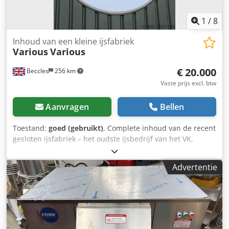
1
/
8
Inhoud van een kleine ijsfabriek
Various
Various
€ 20.000
Beccles
256 km
Vaste prijs excl. btw
Aanvragen
Bellen
Toestand:
goed (gebruikt)
, Complete inhoud van de recent
gesloten ijsfabriek – het oudste ijsbedrijf van het VK,
Parravani's. Crjdjxm S Nhjpfx Afiof
Advertentie