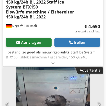
150 kg/24h Bj. 2022
Staff Ice
System BTX150
Eiswürfelmaschine / Eisbereiter
150 kg/24h Bj. 2022
€ 4.650
Lingen
145 km
vraagprijs excl. btw
Aanvragen
Bellen
Toestand:
zo goed als nieuw (gebruikt)
, Staff Ice System
BTX150 ijsblokjesmachine / ijsbereider, 150 kg/24u,
bouwjaar 2022. Technische gegevens: Gelato BTX150 A
Staff Ice System, machine voor het produceren en opslaan
Advertentie
van ijs. Productie en opslag van consumptie-ijs.
Automatische extractie. Roerwerk met duurzame lamellen
van polyethyleen. Dubbel deksel maakt het toevoegen van
ingrediënten tijdens het proces mogelijk. Verticale tank
voor volledige controle over het procesverloop. 50
instelbare bedrijfsprogramma's. Technische kenmerken:
Maximale productiebatch van 2 liter consumptie-ijs per