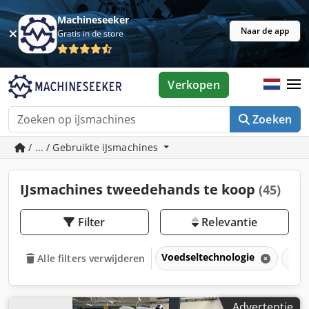
Machineseeker
Naar de app
Gratis in de store
Verkopen
Zoeken
/ ... / Gebruikte iJsmachines
IJsmachines tweedehands te koop
(45)
Filter
Relevantie
Voedseltechnologie
IJs
Alle filters verwijderen
Advertentie