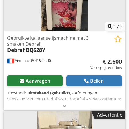
1
/
2
Gebruikte Italiaanse ijsmachine met 3
smaken Debref
Debref
BQ628Y
€ 2.600
Vincennes
418 km
Vaste prijs excl. btw
Aanvragen
Bellen
Toestand:
uitstekend (gebruikt)
, - Afmetingen:
518x760x1420 mm Credpfjwxu Srox Afisf - Smaakvarianten:
2 en gemengd - Capaciteit: 17-18 l/u - Voltage: 220V -
Vermogen: 1,7 kW - Nettogewicht: 143 kg
Advertentie