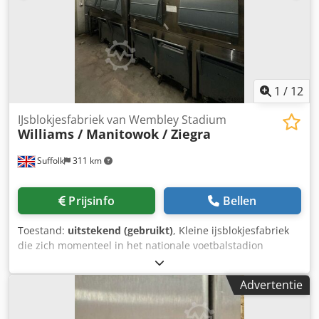
1
/
12
IJsblokjesfabriek van Wembley Stadium
Williams / Manitowok / Ziegra
Suffolk
311 km
Prijsinfo
Bellen
Toestand:
uitstekend (gebruikt)
, Kleine ijsblokjesfabriek
die zich momenteel in het nationale voetbalstadion
bevindt. Dit systeem is ontworpen om ijs te leveren voor
het nationale voetbalstadion. We hebben momenteel geen
Advertentie
documentatie, maar we denken dat het systeem bestaat
uit 4 x 1000 kg Ziegra-eenheden die zijn opgezet als twee