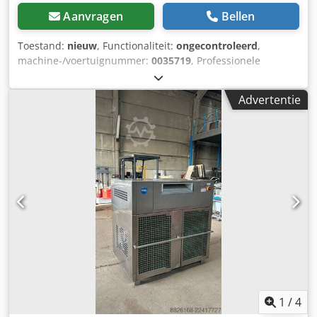
Aanvragen
Bellen
Toestand:
nieuw
, Functionaliteit:
ongecontroleerd
,
machine-/voertuignummer:
0035719
, Professionele
combinatie-ijsmachine Frigomat Twin 35, nieuw en in
originele verpakking. De machine combineert een
Advertentie
pasteuriseerapparaat en een vriescilinder en is geschikt
voor ijssalons, de horeca en de
voedingsmiddelenindustrie. Functies en uitrusting: -
Combinatie van pasteuriseerapparaat en
batchvriesmachine - Automatische en semi-automatische
programma's - Geschikt voor granita, ijs en desserts -
Elektronische consistentiecontrole IES - RVS-tank en
robuuste roerder Technische gegevens: -
Productiecapaciteit: ca. 35 kg/uur - Batchgrootte: 2–6 kg -
Vermogen: 9 kW - Aansluiting: 400 V, 3-fasig - Gewicht: ca.
323 kg - Afmetingen: ca. 550 x 960 x 1.380 mm -
Pasteuriseren tot 105 °C Documentatie, garantiebewijzen
en CE-certificaten zijn beschikbaar. Locatie: 65618 Selters
(Taunus), Duitsland. Crjdezrn Azjpfx Afijf
1
/
4