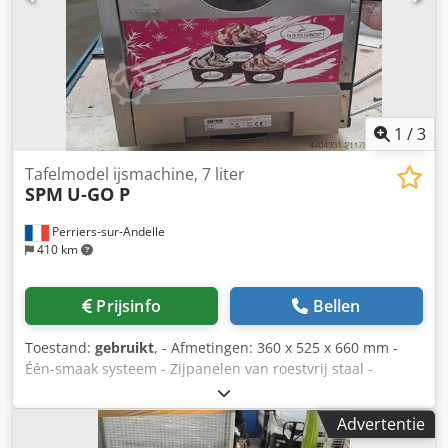
cyclus. IJscapaciteit van 15 l/u. Afmetingen: 43,5 x 59,2 x
59,5 cm. Codjyzc Ruepfx Afierf
1
/
3
Tafelmodel ijsmachine, 7 liter
SPM
U-GO P
Perriers-sur-Andelle
410 km
Prijsinfo
Bellen
Toestand:
gebruikt
, - Afmetingen: 360 x 525 x 660 mm -
Één-smaak systeem - Zijpanelen van roestvrij staal -
Doseersysteem met pomp - Bedieningspaneel met LED-
indicatoren Codpfxjyhmlbj Afierf - Precieze digitale
Advertentie
bediening - 3 consistentieniveaus (aanpasbare romigheid)