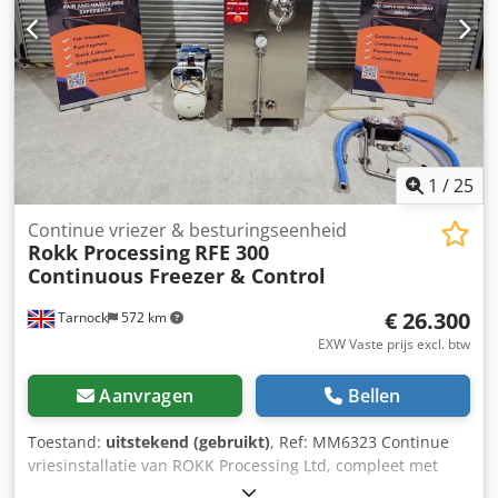
van vlees en deeg tijdens de productie. De machine is
volledig vervaardigd uit roestvrij staal, wat zorgt voor
uitstekende hygiëne, duurzaamheid en eenvoudig
onderhoud. Specificaties: - Productiecapaciteit: 3.000
kg/dag - IJstemperatuur: -7°C - Spanning: 400 V (3 + N, 50
Hz) - Koelsysteemvermogen (-20°C / +40°C): 16,2 kW -
Gewicht: 230 kg - Bouwjaar: 2007 - Afmetingen machine (B
× D × H): 1.450 × 760 × 590 mm
1
/
25
Continue vriezer & besturingseenheid
Rokk Processing
RFE 300
Continuous Freezer & Control
€ 26.300
Tarnock
572 km
EXW Vaste prijs excl. btw
Aanvragen
Bellen
Toestand:
uitstekend (gebruikt)
, Ref: MM6323 Continue
vriesinstallatie van ROKK Processing Ltd, compleet met
besturingseenheid. Fabrikant: ROKK Processing Ltd.