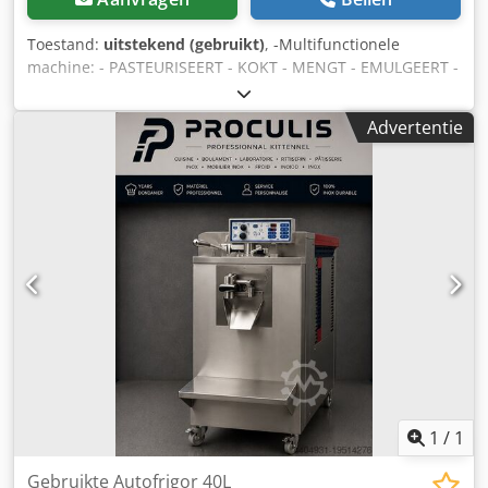
Toestand:
uitstekend (gebruikt)
, -Multifunctionele
machine: - PASTEURISEERT - KOKT - MENGT - EMULGEERT -
Model: R400 A SH - Afmetingen (LxBxH): 600x750x1335 mm
- Tankinhoud: 40 liter Cedpjwxu Rzjfx Afijrf - Maximale
Advertentie
waterdruk: 0,6 MPa - Koelmiddel: R404A - Spanning: 400V /
3-fase / 50Hz - Serienummer: 179342 - Bouwjaar: 2015 -
Elektronische besturing - Semi-hermetische compressor -
Luchtgekoelde condensor - Gereviseerde apparatuur:
Apparatuur wordt gereedgemaakt op bestelling; ophaal-
en retourdeadlines worden bij bestelling overeengekomen
(prijs op aanvraag na revisie). De advertentie is
automatisch vertaald. Vertaalfouten zijn mogelijk.
1
/
1
Gebruikte Autofrigor 40L