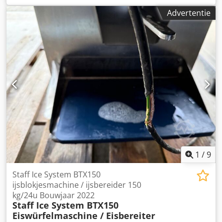
Model: RFE 300. Datum van fabricage: 2024. Koelmiddel:
Advertentie
R404A. Ideaal voor gebruik in kleine laboratoria tot grote
fabrieken. Beperkt gebruikt in de afgelopen 16 maanden
sinds de installatie. Besturingseenheid: 1 x
besturingseenheid van ROKK Processing Ltd. Csdpfeydlg
Asx Afierf Fabrikant: ROKK Processing Ltd. Model: SP40BC.
Capaciteit: 100 tot 300 liter per uur. Gekalibreerd volgens
de BRC-norm. 3-fase voeding. Vaste en flexibele
aansluitmogelijkheden voor de uitgifteslang. Leidingen
voor aansluiting op een pasteurisator zijn inbegrepen.
Diverse reserveonderdelen zijn inbegrepen. Totale
afmetingen: 1100 mm lang x 730 mm breed x 1620 mm
hoog. Gewicht: 550 kg. De sproeikop aan de bovenkant van
de machine (blauw) kan worden losgemaakt voor
transport.
1
/
9
Staff Ice System BTX150
ijsblokjesmachine / ijsbereider 150
kg/24u Bouwjaar 2022
Staff Ice System BTX150
Eiswürfelmaschine / Eisbereiter