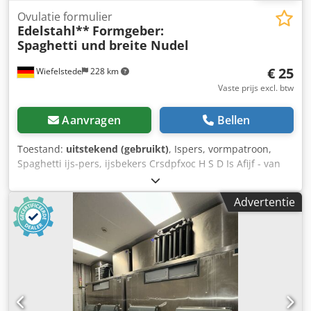
Ovulatie formulier
Edelstahl**
Formgeber:
Spaghetti und breite Nudel
€ 25
Wiefelstede
228 km
Vaste prijs excl. btw
Aanvragen
Bellen
Toestand:
uitstekend (gebruikt)
, Ispers, vormpatroon,
Spaghetti ijs-pers, ijsbekers Crsdpfxoc H S D Is Afijf - van
roestvrijstalen buis: Ø 79 mm - Vorm: Spaghetti, 43 stuks
beschikbaar - Gaten: Ø 3 mm - Vorm: brede noedel,
Advertentie
Tagliatelle, Lasagne, 24 stuks beschikbaar - Sleuf: 4 x 49
mm - Prijs: per stuk - Buitenafmetingen: 160/79/H78 mm -
Gewicht: 0,45 kg