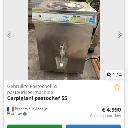
- Tankcapaciteit: 7 liter (+ 2,3 liter in de vriesbak) -
Luchtgekoeld - Theoretische productie: tot 170 hoorntjes
per uur - Hygiënebak (niet zichtbaar op de foto, wordt bij
onderhoud geleverd) - Merk: SPM DRINK SYSTEM - Model:
U-GO P - Franse distributeur: GUSTO CONCEPT -
Koudemiddel: R404A - Spanning: 240 V - Vermogen: 1 kW -
Gewicht: 75 kg
1
/
4
Gebruikte Pastochef 55
pasteuriseermachine
Carpigiani
pastochef 55
€ 4.990
Perriers-sur-Andelle
410 km
Vaste prijs excl. btw