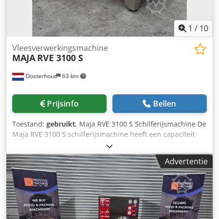
1
/
10
Vleesverwerkingsmachine
MAJA
RVE 3100 S
Oosterhout
63 km
Prijsinfo
Bellen
Toestand:
gebruikt
, Maja RVE 3100 S Schilferijsmachine De
Maja RVE 3100 S schilferijsmachine heeft een capaciteit
om tot 3.000 kg schilferijs per dag te produceren. Dankzij
het compacte ontwerp neemt de machine minimale
Advertentie
vloerruimte in beslag, waardoor deze ideaal is voor
bedrijven met beperkte productieruimte. Crodpfx
Afjzdadpeijf Deze schilferijsmachine dient te worden
aangesloten op een extern koelsysteem met een
condensor. Het geproduceerde schilferijs kan voor diverse
verwerkingsdoeleinden worden ingezet, zoals het koelen