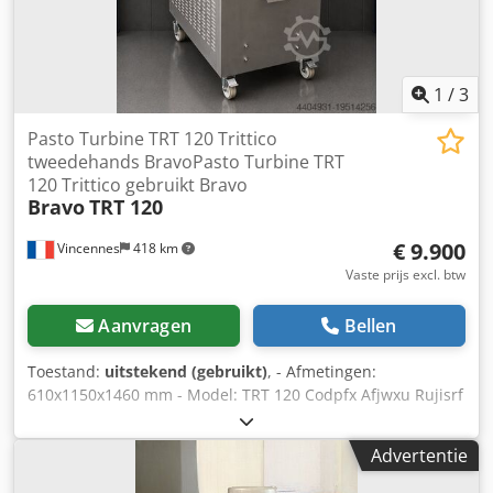
1
/
3
Pasto Turbine TRT 120 Trittico
tweedehands BravoPasto Turbine TRT
120 Trittico gebruikt Bravo
Bravo
TRT 120
€ 9.900
Vincennes
418 km
Vaste prijs excl. btw
Aanvragen
Bellen
Toestand:
uitstekend (gebruikt)
, - Afmetingen:
610x1150x1460 mm - Model: TRT 120 Codpfx Afjwxu Rujisrf
- Productie per cyclus: max. 20 liter + Mengen per cyclus: 8
tot 16 kg - Theoretische uurproductie: 75 tot 120 liter/uur -
Advertentie
Bedrijfstemperatuur omgeving: 16°C tot 3°C - Luchtkoeling
- Pasto multifunctionele turbine - Gewicht: 510 kg -