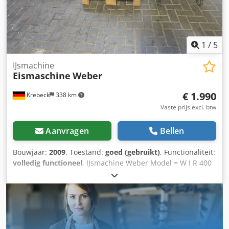
1
/
5
IJsmachine
Eismaschine
Weber
€ 1.990
Krebeck
338 km
Vaste prijs excl. btw
Aanvragen
Bellen
Bouwjaar:
2009
, Toestand:
goed (gebruikt)
, Functionaliteit:
volledig functioneel
, IJsmachine Weber Model = W I R 400
Bouwjaar: 2009 Crodjznlmcepfx Afisf inclusief ijskar 400 kg
per 24 uur Rotatieverdamper Koelmiddel R404A
Verzending mogelijk