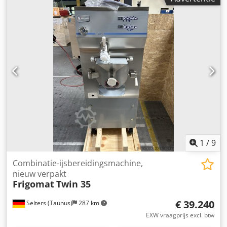
1
/
9
Combinatie-ijsbereidingsmachine,
nieuw verpakt
Frigomat
Twin 35
€ 39.240
Selters (Taunus)
287 km
EXW vraagprijs excl. btw