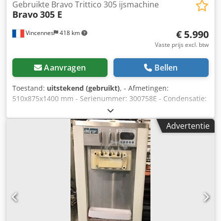
Gebruikte Bravo Trittico 305 ijsmachine
Bravo
305 E
€ 5.990
Vincennes
418 km
Vaste prijs excl. btw
Aanvragen
Bellen
Toestand:
uitstekend (gebruikt)
, - Afmetingen:
510x875x1400 mm - Serienummer: 300758E - Condensatie:
Water - Koelmiddel: 502 - Watergekoelde compressor -
Maximale gasdruk: 2000 KPa - Opgenomen vermogen: 2,55
Advertentie
kW - Maximale motorvermogen: 1,90 kW -
Beschermingsklasse: IP22 Csdpfx Aewxu R Usfierf -
Minimale waterdruk: - Min: 200 (2 atm) - Max: 400 (4 atm) -
Vermogen: 5,60 kW - Spanning: 380 V - Gewicht: 115 kg