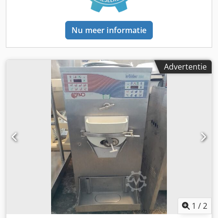
(400/3/50): 5,2. Credswxu Sfopfx Afisf Afmetingen in cm (L x
D x H): 61 x 78 x 141. Netto/bruto gewicht in kg: 250/280.
Nu meer informatie
Advertentie
1
/
2