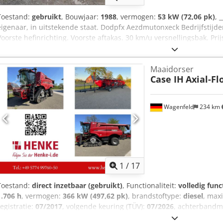
Toestand:
gebruikt
, Bouwjaar:
1988
, vermogen:
53 kW (72,06 pk)
, 
eigenaar, in uitstekende staat. Dodpfx Aezdmutonxeck Bedrijfstijde
Voorste hefinrichting. Voorste aftakas. 30 km/u versnellingsbak. Prijs
null
Maaidorser
Case IH
Axial-Fl
Wagenfeld
234 km
1
/
17
Toestand:
direct inzetbaar (gebruikt)
, Functionaliteit:
volledig func
1.706 h
, vermogen:
366 kW (497,62 pk)
, brandstoftype:
diesel
, max
registratie:
07/2017
, volgende keuring (TÜV):
07/2026
, achterbandm
machine-/voertuignummer:
YHG233775
, Uitrusting:
aanhangwagenko