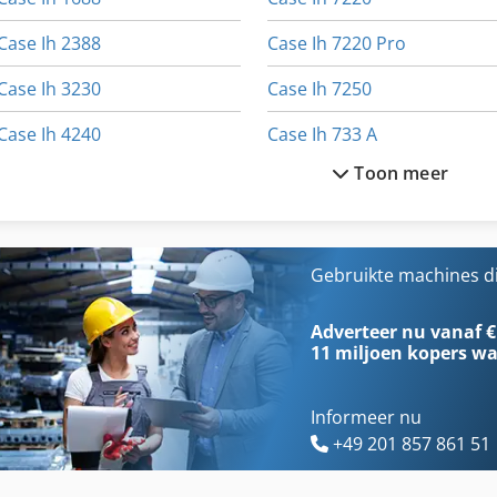
Case Ih 2388
Case Ih 7220 Pro
Case Ih 3230
Case Ih 7250
Case Ih 4240
Case Ih 733 A
Toon meer
Case Ih 5130
Case Ih 8930
Case Ih 5140
Case Ih Magnum 7210
Case Ih 5400
Case Ih Maxxum 110
Gebruikte machines d
Case Ih 7120
Case Ih Maxxum 140
Adverteer nu vanaf €
11 miljoen kopers
wa
Informeer nu
+49 201 857 861 51