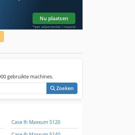
Nu plaatsen
*per advertentie / maand
00 gebruikte machines.
Zoeken
Case Ih Maxxum 5120
Case Ih Maxxum 5140