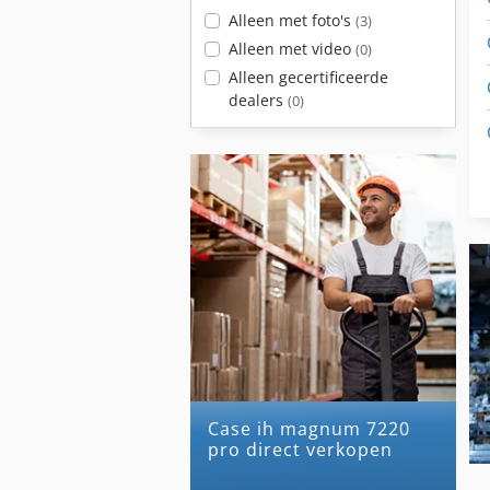
Alleen met foto's
(3)
Alleen met video
(0)
Alleen gecertificeerde
dealers
(0)
case ih magnum 7220
pro direct verkopen