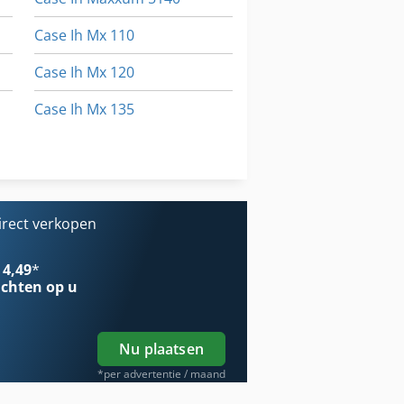
Case Ih Mx 110
Case Ih Mx 120
Case Ih Mx 135
Case Ih Mx 150
Case Ih Mxm 130
irect verkopen
 4,49
*
chten op u
Nu plaatsen
*per advertentie / maand