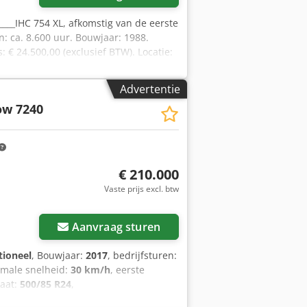
_____IHC 754 XL, afkomstig van de eerste
n: ca. 8.600 uur. Bouwjaar: 1988.
: € 24.500,00 (exclusief BTW). Locatie:
Advertentie
ow 7240
€ 210.000
Vaste prijs excl. btw
Aanvraag sturen
tioneel
, Bouwjaar:
2017
, bedrijfsturen:
imale snelheid:
30 km/h
, eerste
aat:
500/85 R24
,
ppeling, airconditioning, cabine,