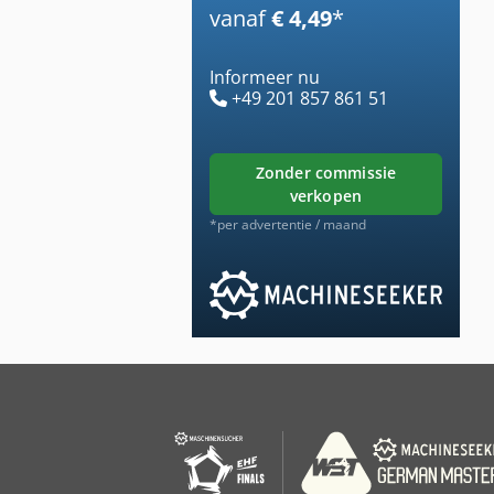
vanaf
€ 4,49
*
Informeer nu
+49 201 857 861 51
zonder commissie
verkopen
*per advertentie / maand