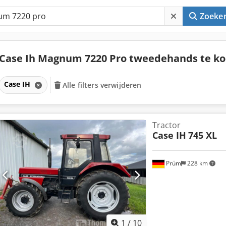
Zoeke
Case Ih Magnum 7220 Pro tweedehands te k
Case IH
Alle filters verwijderen
Tractor
Case IH
745 XL
Prüm
228 km
1
/
10