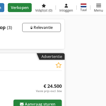
n
Verkopen
Taal
Volglijst
(0)
Inloggen
Menu
oop
(3)
Relevantie
Advertentie
€ 24.500
Vaste prijs excl. btw
Aanvraag sturen