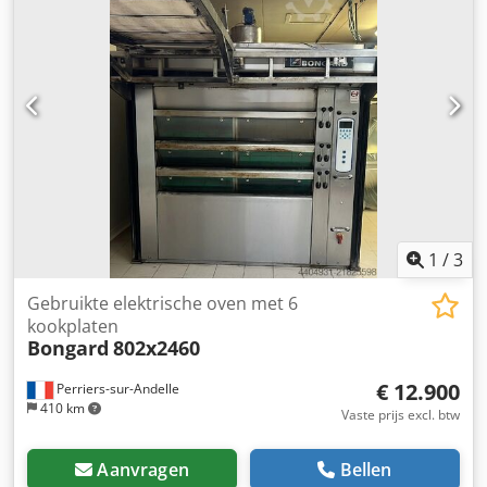
1
/
3
Gebruikte elektrische oven met 6
kookplaten
Bongard
802x2460
€ 12.900
Perriers-sur-Andelle
410 km
Vaste prijs excl. btw
Aanvragen
Bellen