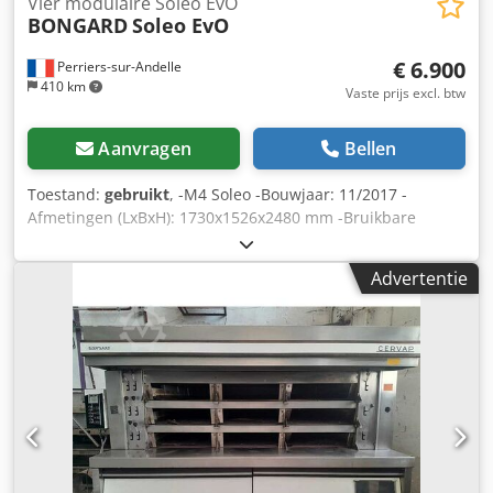
Vier modulaire Soleo EvO
BONGARD
Soleo EvO
€ 6.900
Perriers-sur-Andelle
410 km
Vaste prijs excl. btw
Aanvragen
Bellen
Toestand:
gebruikt
, -M4 Soleo -Bouwjaar: 11/2017 -
Afmetingen (LxBxH): 1730x1526x2480 mm -Bruikbare
bakbreedte: 1370 mm -Bruikbare bakdiepte: 965 mm -
Bakoppervlak per etage: 1,32 m² -Aantal platen per etage:
Advertentie
Cjdpfowxwbpex Aaroha - 4 van 400 x 600 - 4 van 460 x 660
- 3 van 460 x 760 - 2 van GN 530 x 650 -
Verwarmingsvermogen: 30 kW -Aansluitwaarde: 19 kW -
Spanning: 400 V / 3 FASE+N / 50-60 Hz -Gewicht: 759 kg