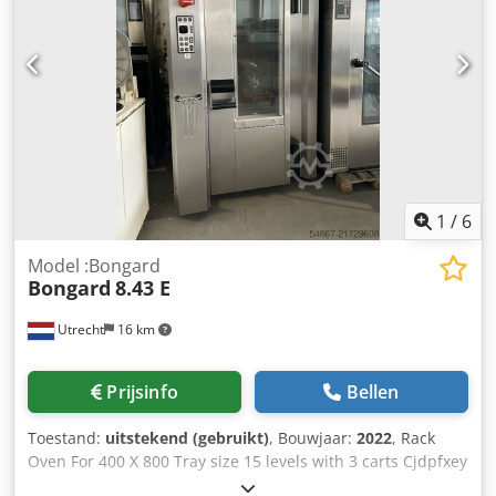
(BxDxH) Cedpfx Aajytzwisrjha Gebruikte machine Bezoek
onze grote bakkerijmachine-voorraad!
1
/
6
Model :Bongard
Bongard
8.43 E
Utrecht
16 km
Prijsinfo
Bellen
Toestand:
uitstekend (gebruikt)
, Bouwjaar:
2022
, Rack
Oven For 400 X 800 Tray size 15 levels with 3 carts Cjdpfxey
Dfmks Aareha