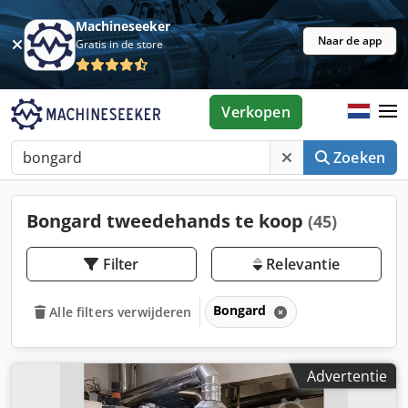
Machineseeker
Naar de app
Gratis in de store
Verkopen
Zoeken
Bongard tweedehands te koop
(45)
Filter
Relevantie
Bongard
Alle filters verwijderen
Advertentie