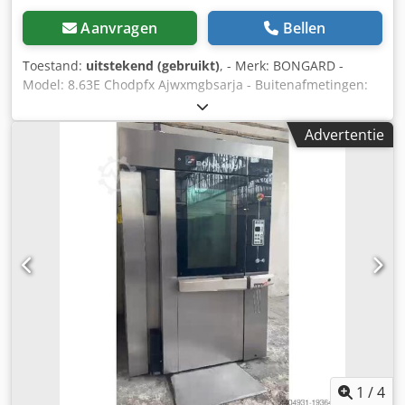
Aanvragen
Bellen
Toestand:
uitstekend (gebruikt)
, - Merk: BONGARD -
Model: 8.63E Chodpfx Ajwxmgbsarja - Buitenafmetingen:
1430x1930x2220 mm - Plaatafmetingen: 600x800 mm -
Capaciteit: 150 stokbroden - Elektrisch - Vermogen: 56 kW -
Advertentie
Spanning: Driefasig
1
/
4