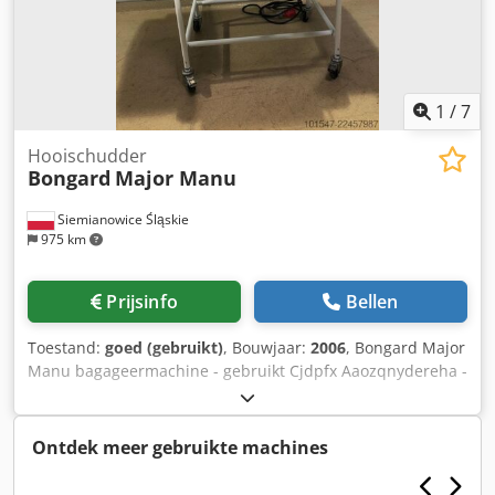
1
/
7
Hooischudder
Bongard
Major Manu
Siemianowice Śląskie
975 km
Prijsinfo
Bellen
Toestand:
goed (gebruikt)
, Bouwjaar:
2006
, Bongard Major
Manu bagageermachine - gebruikt Cjdpfx Aaozqnydereha -
bouwjaar 2006 - machine van de productielijn - technisch
in goede staat - spanning 400 V - motorvermogen 0,55 kW -
af te halen in het magazijn / optie voor verzending - prijs
Ontdek meer gebruikte machines
op aanvraag