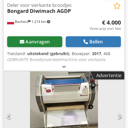
Deler voor vierkante broodjes
Bongard
Diwimach AGDP
€ 4.000
Bachórz
1.214 km
Vaste prijs excl. btw
Aanvragen
Bellen
Toestand:
uitstekend (gebruikt)
, Bouwjaar:
2017
, 468
GEBRUIKTE Broodjesverdeelmachine voor vierkante
broodjes, Bongard, model Diwimach AGDP.
BUITENAFMETINGEN (in cm): Chodozqg Rbspfx Aarea -
Advertentie
breedte: 75 - lengte: 90 - hoogte: 115 (bij opengeklapt 188)
TECHNISCHE GEGEVENS: - bouwjaar: 2017 - vermogen: 1,8
kW - voeding: 400V 50Hz - gewicht: 380 kg - eenmalige
deegtoevoer: 4-20 kg - standaardverdeling: 20 stukken -
capaciteit: ca. 900–1250 stukken/uur De vermelde prijs is
een netto-prijs. Beschikbare opties tegen meerprijs:
transport van de machine WIJ SPREKEN ENGELS, DUITS,
FRANSS, RUSSIES EN OEKRAÏENS.