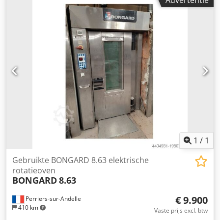
Advertentie
Spanning: Driefasig
1
/
1
Gebruikte BONGARD 8.63 elektrische
rotatieoven
BONGARD
8.63
€ 9.900
Perriers-sur-Andelle
410 km
Vaste prijs excl. btw