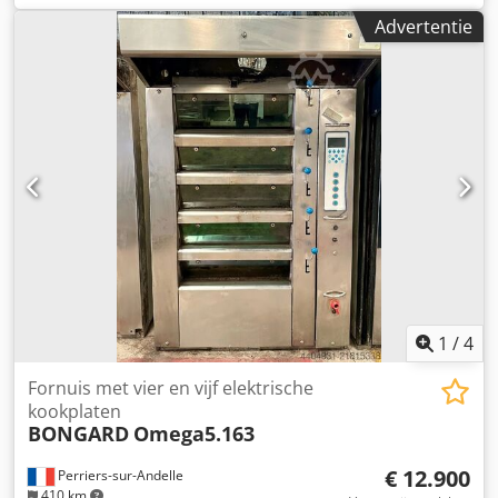
Advertentie
1
/
4
Fornuis met vier en vijf elektrische
kookplaten
BONGARD
Omega5.163
€ 12.900
Perriers-sur-Andelle
410 km