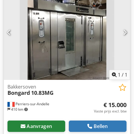
1
/
1
Bakkersoven
Bongard
10.83MG
€ 15.000
Perriers-sur-Andelle
410 km
Vaste prijs excl. btw
Aanvragen
Bellen