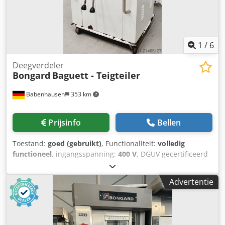
1
/
6
Deegverdeler
Bongard
Baguett - Teigteiler
Babenhausen
353 km
Prijsinfo
Bellen
Toestand:
goed (gebruikt)
, Functionaliteit:
volledig
functioneel
, ingangsspanning:
400 V
, DGUV gecertificeerd
tot:
07/2027
, type ingangsstroom:
driefasig
, Hydraulische
deegverdeler Bongard Baguette deegverdeler
Advertentie
automatische deegverdeling en vormgeving 10/20
deegverdelingen ruimtebesparend veelzijdig inzetbaar
capaciteit: 900 tot 1250 stuks/uur aansluiting: 400V, 16A-
CEE stekker Afmetingen: 530 x 690 x 1140/1860 mm