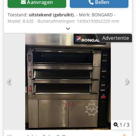
Aanvragen
Bellen
Toestand:
uitstekend (gebruikt)
, - Merk: BONGARD -
Model: 8.62E - Buitenafmetingen: 1430x1930x2220 mm
Csdpfx Aaowxmgnsroha - Bakplaatmaat: 600x800 mm -
Capaciteit: 150 stokbroden - Elektrisch - Vermogen: 56 kW -
Advertentie
Spanning: 400 V
1
/
3