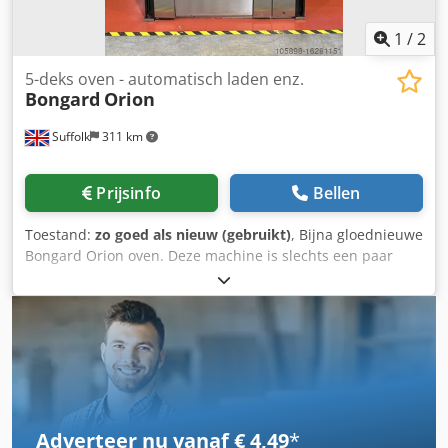
1
/
2
5-deks oven - automatisch laden enz.
Bongard
Orion
Suffolk
311 km
Prijsinfo
Bellen
Toestand:
zo goed als nieuw (gebruikt)
, Bijna gloednieuwe
Bongard Orion oven. Deze machine is slechts een paar
maanden gebruikt in een winkel in Londen. Zeer zeldzame
kans om er een te kopen in zo'n mooie staat en voor zo'n
goede prijs. Csdpfxetu Nv Ue Aarjha
Adverteer nu vanaf € 4,49
*