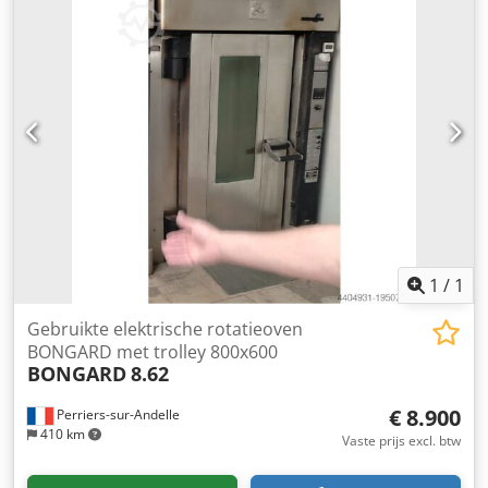
Deurdoorgang: 830 mm - Vermogensafgifte: 57 kW -
capaciteit zijn optionele ESG-stoomunits leverbaar voor
Spanning: 400 V
nog meer stoomproductie. Duurzaam en praktisch
ontwerp De Bongard 8.64 Serie 4 is gebouwd voor intensief
gebruik in veeleisende productie-omgevingen en biedt
optimaal bedieningscomfort: - Robuustheid en levensduur:
Voorzien van een hoogwaardig vuurvaste RVS-wisselaar en
een versterkte bodemconstructie voor uitzonderlijke
duurzaamheid. Elektrische componenten zijn zorgvuldig
geselecteerd op levensduur. - Eenvoudig onderhoud: De
naadloze RVS-bakkerijkamer is eenvoudig te reinigen.
Opstaande vloerranden en uitschuifbare stoomunits
minimaliseren residuvorming. Deze advertentie is
1
/
1
automatisch vertaald. Vertaalfouten zijn mogelijk.
Gebruikte elektrische rotatieoven
BONGARD met trolley 800x600
BONGARD
8.62
€ 8.900
Perriers-sur-Andelle
410 km
Vaste prijs excl. btw