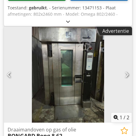
Toestand:
gebruikt
, - Serienummer: 13471153 - Plaat
afmetingen: 802x2460 mm - Model: Omega 802/2460 -
Bakoppervlak: 11,6 m2 Cjdey Icb Topfx Aareha - Bouwjaar:
2008 - 3 verdiepingen - 6 laadopeningen - Met
Advertentie
geïntegreerde beladingslift - Warmteafgifte: 73,4 kW -
Spanning: 400 V - Vermogen: 46 kW - Gewicht: 2.490 kg -
Gereviseerd materieel: het materieel wordt bij bestelling
klaargemaakt, tijden voor afhaling en teruggave worden
dan overeengekomen (prijs na revisie op aanvraag)
1
/
2
Draaimandoven op gas of olie
BONGARD
Bong 8.62