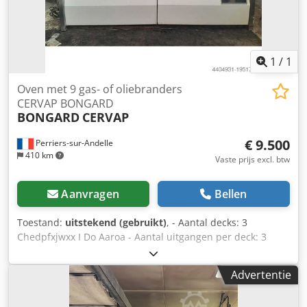
1
/
1
Oven met 9 gas- of oliebranders
CERVAP BONGARD
BONGARD
CERVAP
€ 9.500
Perriers-sur-Andelle
410 km
Vaste prijs excl. btw
Aanvragen
Bellen
Toestand:
uitstekend (gebruikt)
, - Aantal decks: 3
Chedpfxjwxx I Do Aaroa - Aantal uitgangen per deck: 3
(totaal 9 uitgangen) - Breedte: 750 mm - Diepte: 2.650 mm -
Wordt geleverd met gasbrander
Advertentie