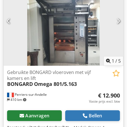
op aanvraag na revisie).
1
/
5
Gebruikte BONGARD vloeroven met vijf
kamers en lift
BONGARD
Omega 801/5.163
€ 12.900
Perriers-sur-Andelle
410 km
Vaste prijs excl. btw
Aanvragen
Bellen