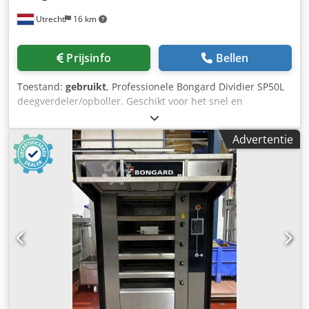
van rookgassen Ø 200 mm Elektronische Opticom-
Utrecht
16 km
bediening, standaard Afmetingen 2251 × 2062 × 2492 mm
Diepte bij open deur 2774 mm Minimale deuropening
1020 mm Nettogewicht 1830 kg
Prijsinfo
Bellen
Toestand:
gebruikt
, Professionele Bongard Dividier SP50L
deegverdeler/opboller. Geschikt voor het snel en
nauwkeurig verdelen en opbollen van deeg voor broodjes,
bolletjes en pizzadeeg. Robuuste industriële uitvoering,
Advertentie
eenvoudig te bedienen en ideaal voor bakkerijen en
horecaproductie. Zorgt voor constante deeggewichten en
een hoge productiecapaciteit. Machine verkeert in
gebruikte staat. Chsdpozbrzuofx Aarea