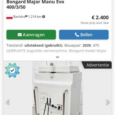
Bongard
Major Manu Evo
400/3/50
€ 2.400
Bachórz
1.214 km
Vaste prijs excl. btw
Aanvragen
Bellen
Toestand:
uitstekend (gebruikt)
, Bouwjaar:
2020
, 475
GEBRUIKTE baguette-vormmachine, Bongard model Major
Manu Evo 400/3/50. BUITENAFMETINGEN (in cm): - breedte:
101 - lengte: 86 - hoogte: 155 TECHNISCHE GEGEVENS: -
Advertentie
bouwjaar: 2020 - vermogen: 0,55 kW - voeding: 400V 50Hz -
gewicht: 164 kg - capaciteit: tot ca. 1500 stuks/uur
Csdszpzpispfx Aaroha De vermelde prijs is een netto prijs.
Optioneel en tegen meerprijs: transport van het apparaat.
WIJ SPREKEN ENGELS, DUITS, FRANS, RUSSIJS EN
OEKRAÏENS.