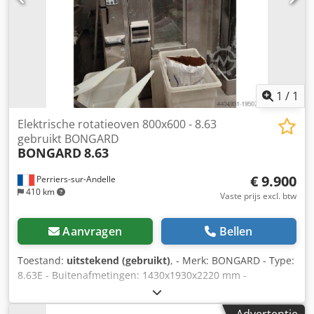
1
/
1
Elektrische rotatieoven 800x600 - 8.63
gebruikt BONGARD
BONGARD
8.63
€ 9.900
Perriers-sur-Andelle
410 km
Vaste prijs excl. btw
Aanvragen
Bellen
Toestand:
uitstekend (gebruikt)
, - Merk: BONGARD - Type:
8.63E - Buitenafmetingen: 1430x1930x2220 mm -
Draagafmetingen: 600x800 mm Chedpfewxmf Rex Aarja -
Capaciteit: 150 stokbroden - Elektrisch - Vermogen: 56 kW -