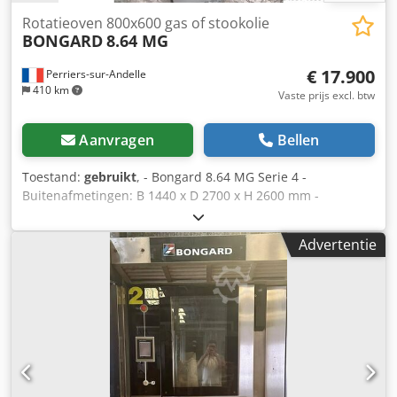
Rotatieoven 800x600 gas of stookolie
BONGARD
8.64 MG
€ 17.900
Perriers-sur-Andelle
410 km
Vaste prijs excl. btw
Aanvragen
Bellen
Toestand:
gebruikt
, - Bongard 8.64 MG Serie 4 -
Buitenafmetingen: B 1440 x D 2700 x H 2600 mm -
Bakkerijkamer: B 680 x H 1900 mm - Draaistellage: 600 x
800 mm, 19 niveaus - Bakcapaciteit: tot 152 baguettes per
Advertentie
partij - Draaicirkel stelling: 1120 mm - Totale
bakoppervlakte: 9,1 m² Cedpfx Aswr T Edoarsha -
Verwarmingsvermogen: 70 kW - Aansluitvermogen: 0,18 kW
- Maximale temperatuur: 280°C - Heffunctie: Stelling met
automatische lift - Gasbrander inbegrepen voor snel en
egaal bakken - Opticom elektronische besturing voor
nauwkeurige bakparameterregeling - Gepulseerde
stoominjectie, ideaal voor krokant en goudbruin brood -