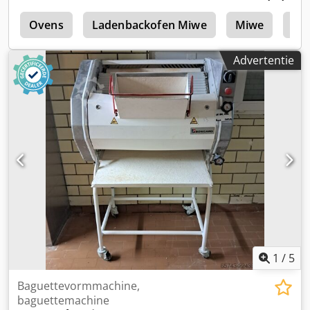
0
Ovens
Ladenbackofen Miwe
Miwe
Mi
Advertentie
1
/
5
Baguettevormmachine,
baguettemachine