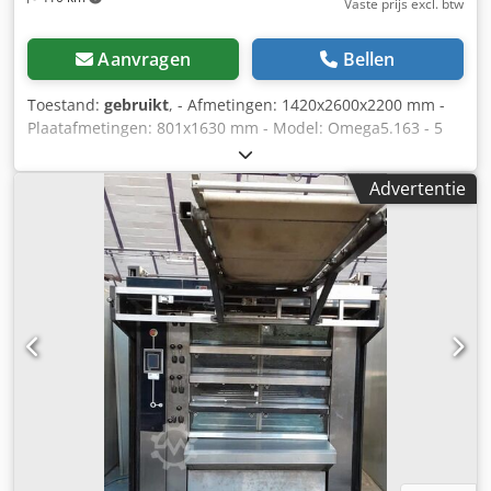
Vaste prijs excl. btw
Aanvragen
Bellen
Toestand:
gebruikt
, - Afmetingen: 1420x2600x2200 mm -
Plaatafmetingen: 801x1630 mm - Model: Omega5.163 - 5
niveaus - Serienummer: 8118337 - Bouwjaar: 2003 -
Bakoppervlak: 6,6 m² Codpfjy H Ebmox Aarjha -
Advertentie
Temperatuur: 300°C - Spanning: 400V - Vermogen: 30 kW -
Gewicht: 1800 kg - Gereviseerd apparaat: het apparaat
wordt gereedgemaakt bij bestelling; overname- en
retourtermijnen worden dan afgesproken (prijs na revisie
op aanvraag) - Voorzijde met afzuigkap in geborsteld
roestvrij staal - Zware bakplaten van vuurvaste cement, 20
mm dik - In roestvrij staal omhulde elektrische
verwarmingselementen - Eén onafhankelijke uitlaatklep
per niveau - Eén onafhankelijke stoomgenerator per
niveau - Behandeld glas ter vermindering van
warmteverlies - Stoominrichting en kolom altijd aan
dezelfde zijde - Uitgerust met stoomafzuiger voor de
afzuigkap - Isolatie met gekruiste panelen van steenwol -