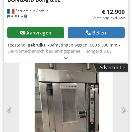
€ 12.900
Perriers-sur-Andelle
410 km
Vaste prijs excl. btw
Aanvragen
Bellen
Toestand:
gebruikt
, - Afmetingen wagen: 600 x 800 mm -
Elektromechanisch bedieningspaneel - Bongard 8.62
gasoven - Capaciteit: 144 tot 180 baguettes - Geleverd met
gasbrander Optimaliseer uw productie met een
Advertentie
professioneel gereviseerde oven, direct klaar voor gebruik!
- Afmetingen wagen: 600 x 800 mm – Geschikt voor
standaard bakkerswagens en eenvoudig te hanteren.
Chsdpfxoyhqd Ij Aarja - Elektromechanisch
bedieningspaneel: Eenvoudig en intuïtief voor
nauwkeurige bakprocessen. Productiecapaciteit: - 180
baguettes van 250g op 19 bakniveaus – Maximaliseer uw
broodproductie met een capaciteit die ideaal is voor
grootbakkerijen. - Geleverd met gasbrander: Veelzijdige
gasgestookte oven voor gelijkmatig en efficiënt bakken.
Waarom kiezen voor de Bongard 8.62 oven voor uw