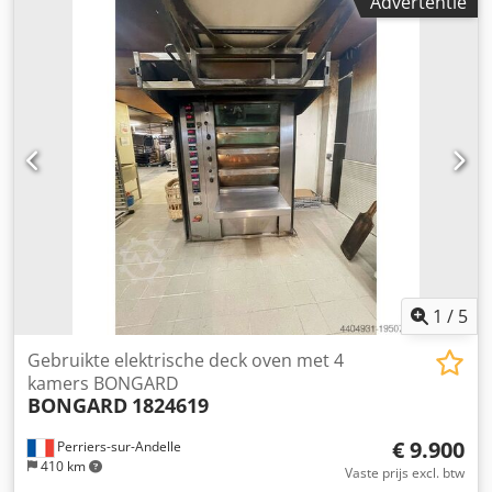
Advertentie
1
/
5
Gebruikte elektrische deck oven met 4
kamers BONGARD
BONGARD
1824619
€ 9.900
Perriers-sur-Andelle
410 km
Vaste prijs excl. btw