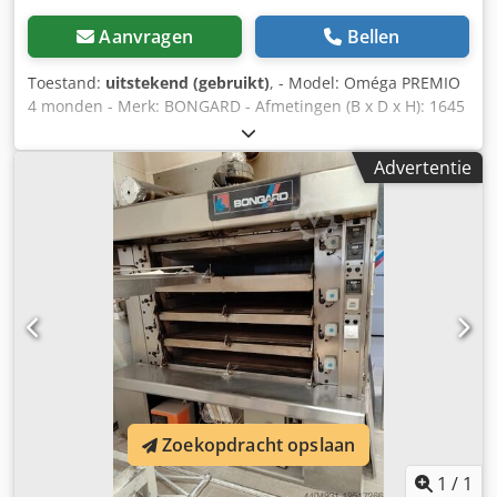
Aanvragen
Bellen
Toestand:
uitstekend (gebruikt)
, - Model: Oméga PREMIO
4 monden - Merk: BONGARD - Afmetingen (B x D x H): 1645
x 2301 x 3024 mm - Maat mond (B x D): 800 x 2000 mm -
Met geïntegreerde heffer - Voorzijde met roestvrijstalen
Advertentie
kap en elektrische verwarmingselementen - Beglazing
behandeld om warmteverlies te beperken - Vermogen: 33
kW - Spanning: 400 V, 3-fase / 50 Hz - Gewicht: 1600 kg
Chodpfx Aaswxmrqsroa - Serienummer: 14425532 -
Bouwjaar: 2009
Zoekopdracht opslaan
1
/
1